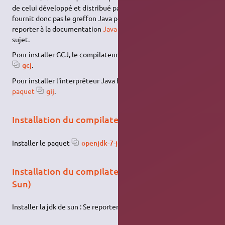
de celui développé et distribué par Sun Microsystems. Il ne
fournit donc pas le greffon Java pour le navigateur Firefox. Se
reporter à la documentation
Java
pour plus d'informations à ce
sujet.
Pour installer GCJ, le compilateur Java
GNU
,
installez le paquet
gcj
.
Pour installer l'interpréteur Java bytecode
GNU
,
installez le
paquet
gij
.
Installation du compilateur Java OpenJDK
Installer le paquet
openjdk-7-jdk
.
Installation du compilateur Java d'Oracle (ex-
Sun)
Installer la jdk de sun : Se reporter à la documentation
Java