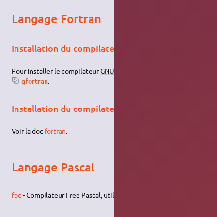
Langage Fortran
Installation du compilateur Fortran GNU
Pour installer le compilateur
GNU
Fortran,
installez le paquet
gfortran
.
Installation du compilateur Intel® Fortran
Voir la doc
fortran
.
Langage Pascal
fpc
- Compilateur Free Pascal, utilisé par l'
IDE
Lazarus
.