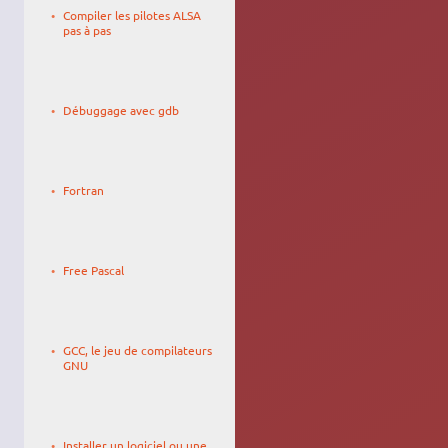
11/09/2022,
Compiler les pilotes ALSA
12:25
pas à pas
Le
thedamocles
08/07/2007,
Débuggage avec gdb
16:17
Le
Cuthalion
17/10/2010,
Fortran
17:37
Le
luron
24/12/2011,
Free Pascal
07:09
Le
johndescs
23/12/2008,
GCC, le jeu de compilateurs
20:09
GNU
Le
23/11/2025,
Installer un logiciel ou une
10:09