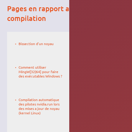
Pages en rapport avec la
compilation
Le
VIENNET
10/01/2021,
Bissection d'un noyau
12:05
Le
27/04/2010,
Comment utiliser
19:10
MingW[32|64] pour faire
des exécutables Windows ?
Le
27/04/2010,
Compilation automatique
19:10
des pilotes nvidia.run lors
des mises a jour de noyau
(kernel Linux)
Le