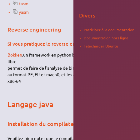
tasm
yasm
Divers
Reverse engineering
Participer à la documentation
Documentation hors ligne
Si vous pratiquez le reverse engineering
Télécharger Ubuntu
Bokken
,un framework en python basé sur Radare sous licence
libre
permet de faire de l'analyse de binaire. Il supporte les fichiers
au format PE, Elf et mach0, et les architectures ARM, i386 et
x86-64
Langage java
Installation du compilateur Java GNU gcj
Veuillez bien noter que le compilateur Java
GNU
est différent