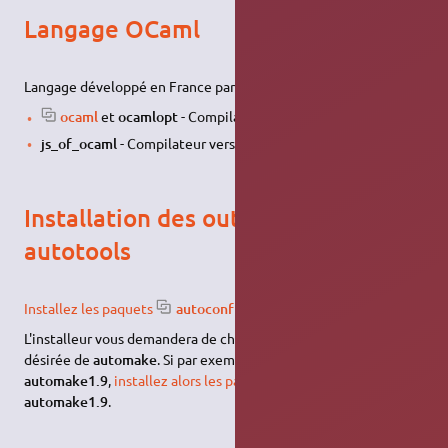
Langage OCaml
Langage développé en France par l'INRIA (
https://caml.inria.fr/
).
ocaml
et
ocamlopt
- Compilateur bytecode et code natif.
js_of_ocaml
- Compilateur vers JavaScript.
Installation des outils GNU
autotools
Installez les paquets
autoconf et automake
.
L'installeur vous demandera de choisir explicitement la version
désirée de
automake
. Si par exemple, votre choix porte sur
automake1.9
,
installez alors les paquets
autoconf
automake1.9
.