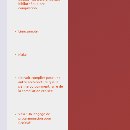
bibliothèque par
compilation
Le
kronab
21/05/2014,
Linuxsampler
11:34
Le
hector
02/02/2015,
Make
10:05
Le
johndescs
16/02/2008,
Pouvoir compiler pour une
08:58
autre architecture que la
sienne ou comment faire de
la compilation croisée
Le
Dradge
22/10/2008,
Vala : Un langage de
01:08
programmation pour
GNOME