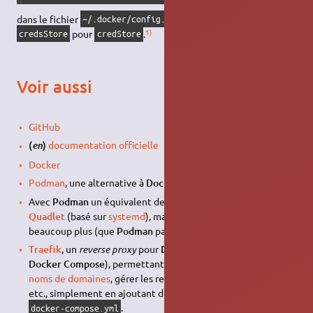
dans le fichier
, modifier le mot-clé
~/.docker/config.json
1)
pour
.
credsStore
credStore
Voir aussi
GitHub
(
)
documentation officielle
en
Docker
Podman
, une alternative à
Docker
Avec
Podman
un équivalent de
Docker Compose
serait
Quadlet
(basé sur
systemd
), mais il s'en éloigne cette fois
beaucoup plus (que
Podman
par rapport à
Docker
).
Traefik
, un
reverse proxy
pour
Docker
(et en particulier
Docker Compose
), permettant d'associer les services à des
noms de domaines
, gérer les redirections, les
certificats SSL
,
etc., simplement en ajoutant des directives aux fichiers
.
docker-compose.yml