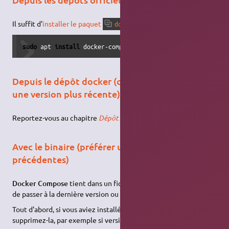
Il suffit d'
installer le paquet
:
docker-compose
sudo
 apt 
install
 docker-compose
Depuis le dépôt docker (conseillé pour avoir
une version plus récente)
Reportez-vous au chapitre
Dépôt APT Docker
.
Avec le binaire (préférer une des solutions
précédentes)
Docker Compose
tient dans un fichier binaire, il est donc facile
de passer à la dernière version ou à une version spécifique.
Tout d'abord, si vous aviez installé une précédente version,
supprimez-la, par exemple si version des dépôts officiels :