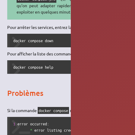
qu'on peut adapter rapidement, et
exploiter en quelques minutes !
Pour arrêter les services, entrez la commande :
docker compose down
Pour afficher la liste des commandes disponibles :
docker compose help
Problèmes
Si la commande
retourne l'erreur :
docker compose
1
 error occurred:

*
 error listing credentials - err: exec: 
"docker-