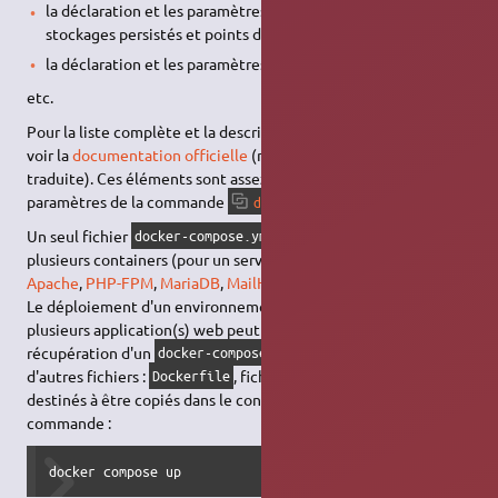
la déclaration et les paramètres des volumes (espaces de
stockages persistés et points de montage)
la déclaration et les paramètres des réseaux docker
etc.
Pour la liste complète et la description de chaque élément,
voir la
documentation officielle
(malheureusement non
traduite). Ces éléments sont assez directement tirés des
paramètres de la commande
.
docker
Un seul fichier
permet de décrire
docker-compose.yml
plusieurs containers (pour un serveur
LAMP
par exemple
Apache
,
PHP-FPM
,
MariaDB
,
MailHog
, etc.).
Le déploiement d'un environnement complet pour une, voire
plusieurs application(s) web peut alors se résumer à la
récupération d'un
(parfois accompagné
docker-compose.yml
d'autres fichiers :
, fichiers de configuration
Dockerfile
destinés à être copiés dans le container, etc.) suivie de la
commande :
docker compose up