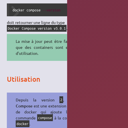
docker compose 
--version
doit retourner une ligne du type
.
Docker Compose version v5.0.1
La mise à jour peut être faite alors
que des containers sont en cours
d'utilisation.
Utilisation
Depuis la version
,
Docker
2
Compose
est une extension (
plug-in
)
de docker qui ajoute la sous-
commande
à la commande
compose
.
docker