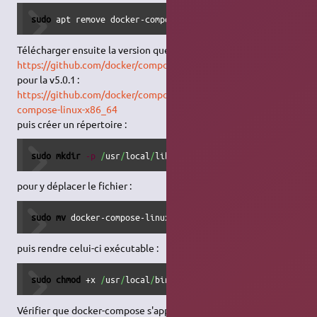
sudo
 apt remove docker-compose
Télécharger ensuite la version que vous souhaitez à partir de
https://github.com/docker/compose/releases
par exemple,
pour la v5.0.1 :
https://github.com/docker/compose/releases/download/v5.0.1/doc
compose-linux-x86_64
puis créer un répertoire :
sudo
mkdir
-p
/
usr
/
local
/
lib
/
docker
/
cli-plugins
pour y déplacer le fichier :
sudo
mv
 docker-compose-linux-x86_64 
/
usr
/
local
/
lib
/
docker
puis rendre celui-ci exécutable :
sudo
chmod
 +x 
/
usr
/
local
/
bin
/
docker-compose
Vérifier que docker-compose s'appelle correctement :