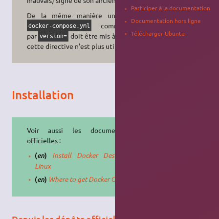
Participer à la documentation
De la même manière un fichier
Documentation hors ligne
commençant
docker-compose.yml
Télécharger Ubuntu
par
doit être mis à jour, car
version=
cette directive n'est plus utilisée.
Installation
Voir aussi les documentations
officielles :
(
)
Install Docker Desktop on
en
Linux
(
)
Where to get Docker Compose
en
Depuis les dépôts officiels d'Ubuntu (conseillé)