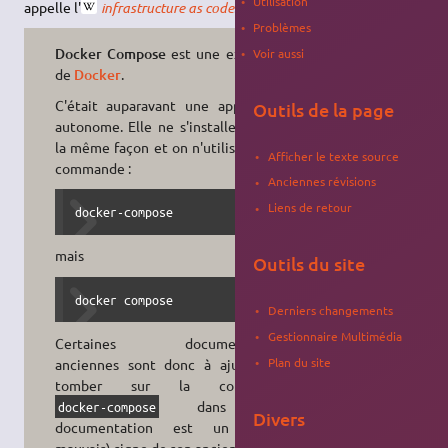
Utilisation
appelle l'
infrastructure as code
.
Problèmes
Docker Compose
est une extension
Voir aussi
de
Docker
.
C'était auparavant une application
Outils de la page
autonome. Elle ne s'installe plus de
la même façon et on n'utilise plus la
Afficher le texte source
commande :
Anciennes révisions
Liens de retour
docker-compose
mais
Outils du site
docker compose
Derniers changements
Gestionnaire Multimédia
Certaines documentations
Plan du site
anciennes sont donc à ajuster, et
tomber sur la commande
dans une
docker-compose
Divers
documentation est un (assez
mauvais) signe de son ancienneté !