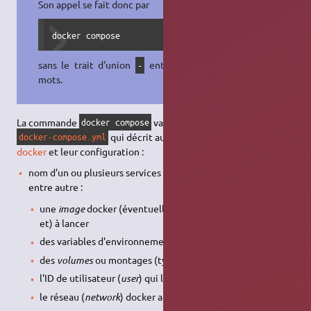
Son appel se fait donc par
docker compose
sans le trait d'union
entre les 2
-
mots.
La commande
va chercher un fichier
docker compose
qui décrit au format
YAML
des services
docker-compose.yml
docker
et leur configuration :
nom d'un ou plusieurs services docker avec pour chacun,
entre autre :
une
image
docker (éventuellement à construire –
build
–
et) à lancer
des variables d'environnement (
environment
)
des
volumes
ou montages (type
bind mount
) à utiliser
l'ID de utilisateur (
user
) qui lance le processus
le réseau (
network
) docker auquel se connecter