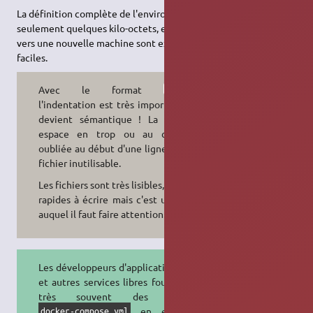
La définition complète de l'environnement pèse ainsi
seulement quelques kilo-octets, et son partage ou sa migration
vers une nouvelle machine sont extrêmement rapides et
faciles.
Avec le format
YAML
l'indentation est très importante et
devient sémantique ! La moindre
espace en trop ou au contraire
oubliée au début d'une ligne rend le
fichier inutilisable.
Les fichiers sont très lisibles, clairs et
rapides à écrire mais c'est un détail
auquel il faut faire attention.
Les développeurs d'applications web
et autres services libres fournissent
très souvent des fichiers
en exemple,
docker-compose.yml