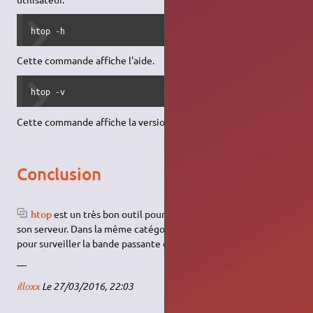
htop -h
Cette commande affiche l'aide.
htop -v
Cette commande affiche la version de HTOP.
Conclusion
htop
est un très bon outil pour superviser les ressources de
son serveur. Dans la même catégorie,
bmon
est un bon outil
pour surveiller la bande passante de son serveur.
—
illoxx
Le 27/03/2016, 22:03