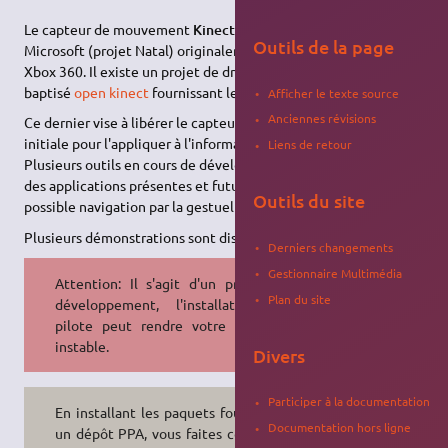
Le capteur de mouvement
Kinect
a été développé par
Outils de la page
Microsoft (projet Natal) originalement pour la console de jeu
Xbox 360. Il existe un projet de driver libre et open source
baptisé
open kinect
fournissant le driver "freenect".
Afficher le texte source
Anciennes révisions
Ce dernier vise à libérer le capteur kinect de son utilisation
initiale pour l'appliquer à l'informatique de façon plus générale.
Liens de retour
Plusieurs outils en cours de développement donnent une idée
des applications présentes et futures de l'outil, comme la
Outils du site
possible navigation par la gestuelle.
Plusieurs démonstrations sont disponibles
ici
.
Derniers changements
Gestionnaire Multimédia
Attention: Il s'agit d'un projet en
Plan du site
développement, l'installation du
pilote peut rendre votre système
instable.
Divers
Participer à la documentation
En installant les paquets fournis sur
Documentation hors ligne
un dépôt PPA, vous faites confiance