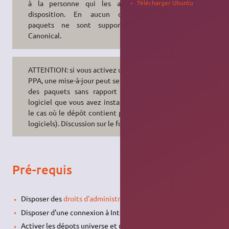
Télécharger Ubuntu
à la personne qui les a mis à
disposition. En aucun cas ces
paquets ne sont supportés par
Canonical.
ATTENTION: si vous activez un dépôt
PPA, une mise-à-jour peut se faire sur
des paquets sans rapport avec le
logiciel que vous avez installé (dans
le cas où le dépôt contient plusieurs
logiciels). Discussion sur le forum
ICI
.
Pré-requis
Disposer des
droits d'administration
.
Disposer d'une connexion à Internet configurée et activée.
Activer les dépots universe et multi-universe