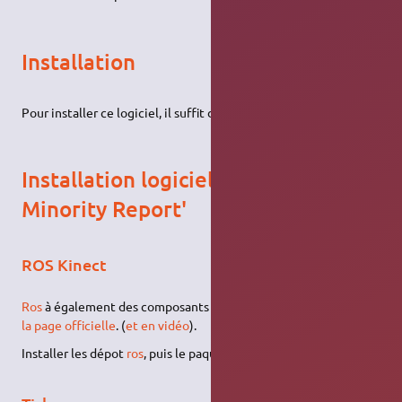
Installation
Pour installer ce logiciel, il suffit d'
installer le paquet
freenect
.
Installation logiciel pour 'interface
Minority Report'
ROS Kinect
Ros
à également des composants compatibles avec kinect.
Voir
la page officielle
. (
et en vidéo
).
Installer les dépot
ros
, puis le paquet
mit-ros-pkg