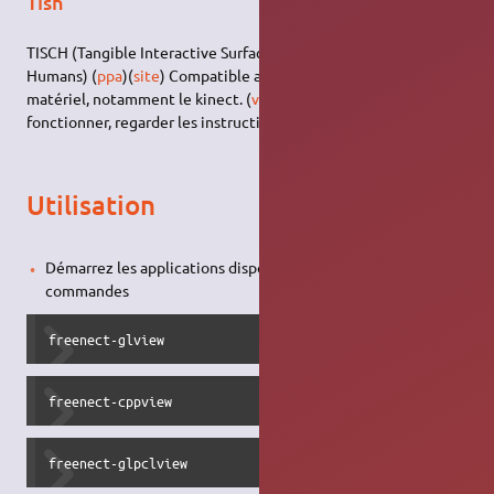
Tish
TISCH (Tangible Interactive Surfaces for Collaboration between
Humans) (
ppa
)(
site
) Compatible avec une large gamme de
matériel, notamment le kinect. (
voir en video
) Pour le faire
fonctionner, regarder les instructions
ici
.
Utilisation
Démarrez les applications disponibles en utilisant les
commandes
freenect-glview
freenect-cppview
freenect-glpclview