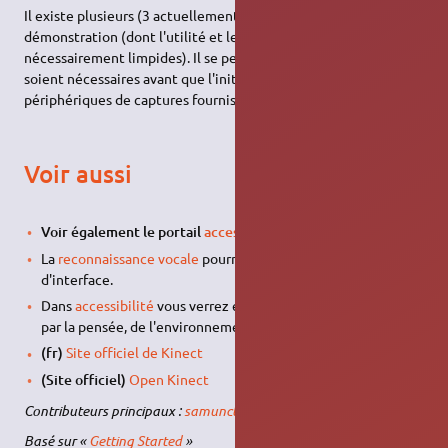
Il existe plusieurs (3 actuellement) applications de
démonstration (dont l'utilité et les différences ne sont pas
nécessairement limpides). Il se peut que quelques minutes
soient nécessaires avant que l'initialisation des deux
périphériques de captures fournissent chacun une image.
Voir aussi
Voir également le portail
accessibilité
.
La
reconnaissance vocale
pourrait être utile avec ce genre
d'interface.
Dans
accessibilité
vous verrez également le contrôle du pc
par la pensée, de l'environnement à la diction.
(fr)
Site officiel de Kinect
(Site officiel)
Open Kinect
Contributeurs principaux :
samuncle
,
richardsantoro
.
Basé sur «
Getting Started
»