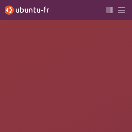
Selon les
tags
présents sur cette page, celle-ci n'a pas été
vérifiée pour une des
versions LTS supportées d'Ubuntu
.
Apportez votre aide…
XENIAL
JEU
RPG
Regnum Online
Ce jeu est un
MMORPG
3D gratuit dans lequel vous incarnez un