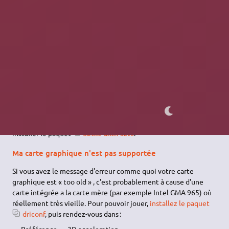
~/regnum/rolauncher
Problèmes connus
Pilotes libres
Si votre carte graphique est installée avec les pilotes libres
fournis par votre version d'ubuntu, ceux-ci ne gèrent pas la
compression de textures au
format S3TC
. Il vous faudra donc
installer le paquet
libtxc-dxtn-s2tc
.
Ma carte graphique n'est pas supportée
Si vous avez le message d'erreur comme quoi votre carte
graphique est « too old » , c'est probablement à cause d'une
carte intégrée a la carte mère (par exemple Intel GMA 965) où
réellement très vieille. Pour pouvoir jouer,
installez le paquet
driconf
, puis rendez-vous dans :