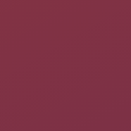
Choisir
Nemon
dans la liste des serveurs et cliquer sur
Entrer
dans le jeu
.
Pendant l'écran de chargement, le jeu téléchargera les
dernières mises à jour graphiques.
Vous devrez choisir ensuite votre royaume, sachez juste
qu'une fois celui-ci choisi vous ne pouvez plus faire marche
arrière, sauf à effacer tous vos personnages déjà créés. Le
bonus d'expérience et d'or est donné au joueur rejoignant
les royaumes les moins peuplés afin de rééquilibrer les
forces en présence.
Créez votre personnage, et c'est prêt
.
Utilisation
Lancez l'application via le
tableau de bord
(Unity) ou via le
terminal
(toutes versions d'Ubuntu) avec la
commande
suivante :