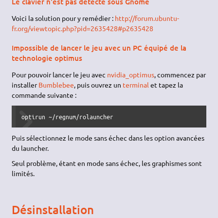
Le clavier n'est pas détecté sous Gnome
Voici la solution pour y remédier :
http://forum.ubuntu-
fr.org/viewtopic.php?pid=2635428#p2635428
Impossible de lancer le jeu avec un PC équipé de la
technologie optimus
Pour pouvoir lancer le jeu avec
nvidia_optimus
, commencez par
installer
Bumblebee
, puis ouvrez un
terminal
et tapez la
commande suivante :
optirun ~/regnum/rolauncher
Puis sélectionnez le mode sans échec dans les option avancées
du launcher.
Seul problème, étant en mode sans échec, les graphismes sont
limités.
Désinstallation