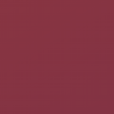
Une série de
Captures d'écran
sur le site de gamigo.
Très joli
Trailer vidéo
(en html 5) fait par un joueur et qui
montre la plupart des aspects du jeu, paysages, boss et
gameplay.
Pré-requis
Disposer des
droits d'administration
.
Disposer d'une connexion à Internet configurée et activée.
Vous aurez également besoin d'OpenAL pour avoir le son :
pour cela,
installez le paquet
libopenal1
.