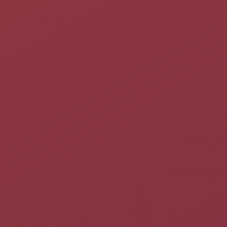
personnage dans un univers médiéval fantastique. Il existe un
serveur dédié aux francophones : Nemon.
Dans Regnum Online vous pouvez choisir parmi 9 races et 6
spécialisations.
Le meilleur du jeu ne réside pas seulement dans l'évolution de
votre personnage, au fil de quêtes ou d'expérience acquise en
tuant des créatures. En effet, tout le plaisir se trouve dans le
combat entre royaumes, les joueurs des trois royaumes
s'affrontent alors dans de gigantesques batailles afin de
capturer des forteresses qui sont au nombre de 9 pour enfin
envahir les royaumes ennemis.