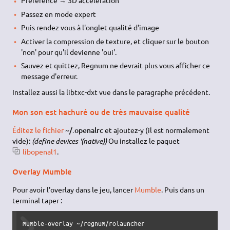
Préférence → 3D acceleration
Passez en mode expert
Puis rendez vous à l'onglet qualité d'image
Activer la compression de texture, et cliquer sur le bouton
'non' pour qu'il devienne 'oui'.
Sauvez et quittez, Regnum ne devrait plus vous afficher ce
message d'erreur.
Installez aussi la libtxc-dxt vue dans le paragraphe précédent.
Mon son est hachuré ou de très mauvaise qualité
Éditez le fichier
~/.openalrc
et ajoutez-y (il est normalement
vide):
(define devices '(native))
Ou installez le paquet
libopenal1
.
Overlay Mumble
Pour avoir l'overlay dans le jeu, lancer
Mumble
. Puis dans un
terminal taper :
mumble-overlay ~/regnum/rolauncher