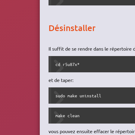
Désinstaller
Il suffit de se rendre dans le répertoire 
cd r5u87x*
et de taper:
sudo make uninstall
make clean
vous pouvez ensuite effacer le répertoi