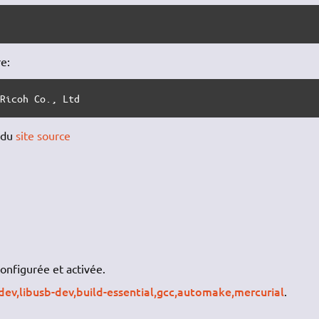
e:
 Ricoh Co., Ltd 
 du
site source
onfigurée et activée.
-dev,libusb-dev,build-essential,gcc,automake,mercurial
.