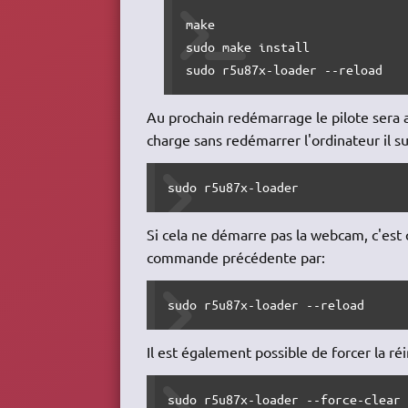
make

sudo make install

sudo r5u87x-loader --reload
Au prochain redémarrage le pilote sera 
charge sans redémarrer l'ordinateur il s
sudo r5u87x-loader
Si cela ne démarre pas la webcam, c'est q
commande précédente par:
sudo r5u87x-loader --reload
Il est également possible de forcer la r
sudo r5u87x-loader --force-clear