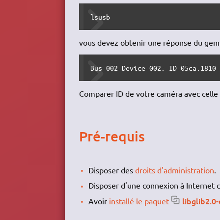
lsusb
vous devez obtenir une réponse du genr
Bus 002 Device 002: ID 05ca:1810
Comparer ID de votre caméra avec celle
Pré-requis
Disposer des
droits d'administration
.
Disposer d'une connexion à Internet c
libglib2.0
Avoir
installé le paquet