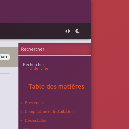
ÉRIEL
Rechercher
S'identifier
−
Table des matières
Pré-requis
Compilation et installation
Désinstaller
Mise à jour