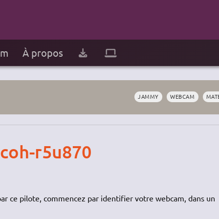
um
À propos
JAMMY
WEBCAM
MAT
icoh-r5u870
ar ce pilote, commencez par identifier votre webcam, dans un