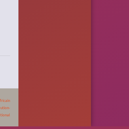
fricain
bution-
tional