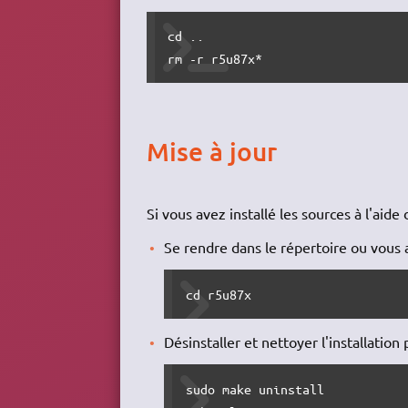
cd ..

rm -r r5u87x*
Mise à jour
Si vous avez installé les sources à l'aide 
Se rendre dans le répertoire ou vous a
cd r5u87x
Désinstaller et nettoyer l'installation
sudo make uninstall 
