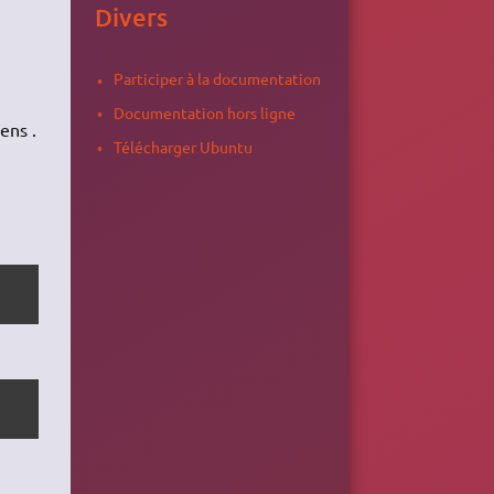
Divers
Participer à la documentation
Documentation hors ligne
ens .
Télécharger Ubuntu