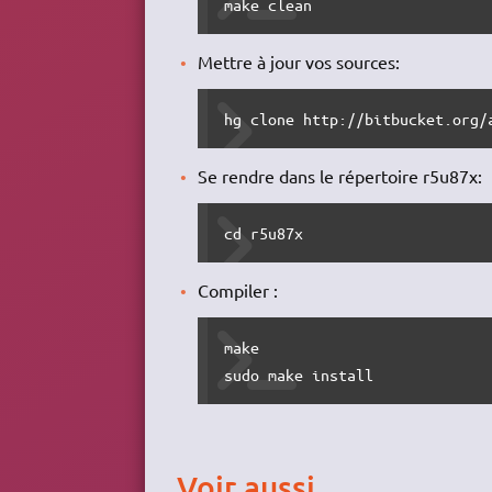
make clean
Mettre à jour vos sources:
hg clone http://bitbucket.org/
Se rendre dans le répertoire r5u87x:
cd r5u87x
Compiler :
make

sudo make install
Voir aussi