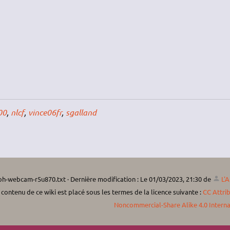
00
,
nlcf
,
vince06fr
,
sgalland
coh-webcam-r5u870.txt
· Dernière modification :
Le 01/03/2023, 21:30
de
L'A
 contenu de ce wiki est placé sous les termes de la licence suivante :
CC Attri
Noncommercial-Share Alike 4.0 Interna