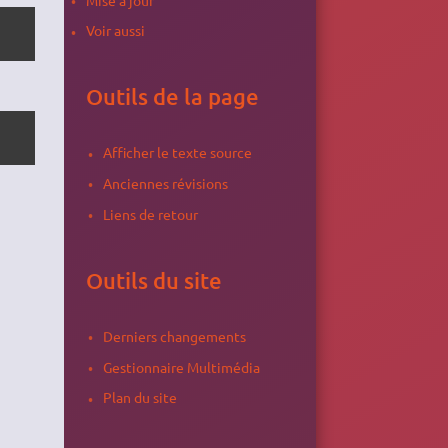
Voir aussi
Outils de la page
Afficher le texte source
Anciennes révisions
Liens de retour
Outils du site
Derniers changements
Gestionnaire Multimédia
Plan du site