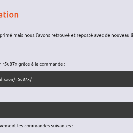
ation
primé mais nous l'avons retrouvé et reposté avec de nouveau li
r r5u87x grâce à la commande :
ahixon/r5u87x/ 
sivement les commandes suivantes :