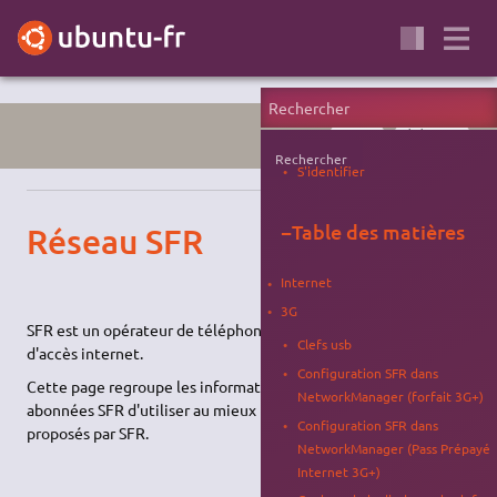
PORTAIL
TÉLÉPHONIE
Rechercher
S'identifier
−
Table des matières
Réseau SFR
Internet
3G
SFR est un opérateur de téléphonie mobile et un fournisseur
Clefs usb
d'accès internet.
Configuration SFR dans
Cette page regroupe les informations permettant aux
NetworkManager (forfait 3G+)
abonnées SFR d'utiliser au mieux le matériel et les services
Configuration SFR dans
proposés par SFR.
NetworkManager (Pass Prépayé
Internet 3G+)