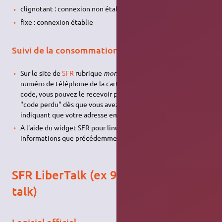
clignotant : connexion non établie
fixe : connexion établie
Suivi de la consommation
Sur le site de
SFR
rubrique
mon compte
(
lien direct
) avec le
numéro de téléphone de la carte SIM (si vous avez oublié le
code, vous pouvez le recevoir par SMS en cliquant sur le lien
"code perdu" dès que vous avez reçu l'email de sfr vous
indiquant que votre adresse email a bien été enregistrée).
A l'aide du widget SFR pour linux proposé
ici
avec les même
informations que précédemment.
SFR LiberTalk (ex 9talk ou neuf
talk)
Logiciel officiel