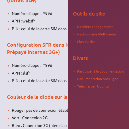
Outils du site
Numéro d'appel : *99#
APN : websfr
Derniers changements
PIN : celui de la carte SIM dans le lecteur
Gestionnaire Multimédia
Plan du site
Configuration SFR dans NetworkManager (Pass
Prépayé Internet 3G+)
Divers
Numéro d'appel : *99#
Participer à la documentation
APN : slsfr
Documentation hors ligne
PIN : celui de la carte SIM dans le lecteur
Télécharger Ubuntu
Couleur de la diode sur la clef SFR
Rouge : pas de connexion établie
Vert : Connexion 2G
Bleu : Connexion 3G (bleu clair : 3G+)