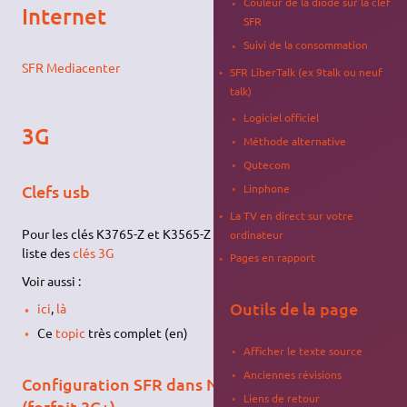
Couleur de la diode sur la clef
Internet
SFR
Suivi de la consommation
SFR Mediacenter
SFR LiberTalk (ex 9talk ou neuf
talk)
Logiciel officiel
3G
Méthode alternative
Qutecom
Linphone
Clefs usb
La TV en direct sur votre
Pour les clés K3765-Z et K3565-Z et avec l'ID 19d2:2003 voir la
ordinateur
liste des
clés 3G
Pages en rapport
Voir aussi :
Outils de la page
ici
,
là
Ce
topic
très complet (en)
Afficher le texte source
Anciennes révisions
Configuration SFR dans NetworkManager
Liens de retour
(forfait 3G+)