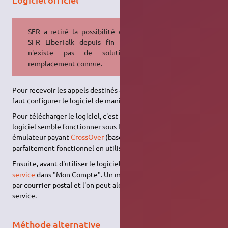
SFR a retiré la possibilité d'utiliser
SFR LiberTalk depuis fin 2016. Il
n'existe pas de solution de
remplacement connue.
Pour recevoir les appels destinés arrivant sur votre Box
ADSL
, il
faut configurer le logiciel de manière adéquate.
Pour télécharger le logiciel, c'est
par ici
. SFR annonce que le
logiciel semble fonctionner sous Linux avec le pseudo-
émulateur payant
CrossOver
(basé sur
Wine
), mais il est
parfaitement fonctionnel en utilisant
PlayOnLinux
.
Ensuite, avant d'utiliser le logiciel, il faut au préalable
activer le
service
dans "Mon Compte". Un mot de passe est alors envoyé
par
courrier postal
et l'on peut alors s'identifier et utiliser le
service.
Méthode alternative