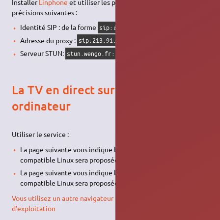
Installer
Linphone
et utiliser les paramètres généraux avec les
précisions suivantes :
Identité SIP : de la forme
sip:
identifiant
@voip.wengo.fr
Adresse du proxy :
sip:213.91.9.206:5060
Serveur STUN:
stun.wengo.fr:3478
La TV en direct sur votre
ordinateur
Utiliser le service :
La page suivante vous indique le 23/07/2012 : Une version
compatible Linux sera proposée prochainement ;
La page suivante vous indique le 01/12/2012 : Une version
compatible Linux sera proposée prochainement ;
Vous utilisez un autre navigateur Internet ou un autre système
d'exploitation