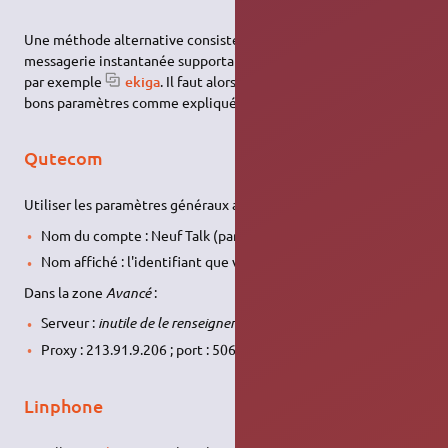
Une méthode alternative consiste à utiliser un logiciel de
messagerie instantanée supportant le protocole
SIP
, comme
par exemple
ekiga
. Il faut alors configurer le logiciel avec les
bons paramètres comme expliqué sur
ce tutoriel
.
Qutecom
Utiliser les paramètres généraux avec les précisions suivantes :
Nom du compte : Neuf Talk (par exemple),
Nom affiché : l'identifiant que vous avez reçu par courrier,
Dans la zone
Avancé
:
Serveur :
inutile de le renseigner
Proxy : 213.91.9.206 ; port : 5060
Linphone