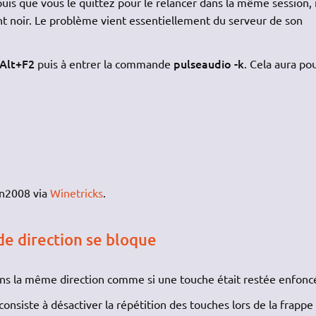
puis que vous le quittez pour le relancer dans la même session, i
t noir. Le problème vient essentiellement du serveur de son
Alt+F2
pulseaudio -k
puis à entrer la commande
. Cela aura po
un2008 via
Winetricks
.
de direction se bloque
ans la même direction comme si une touche était restée enfonc
 consiste à désactiver la répétition des touches lors de la frappe