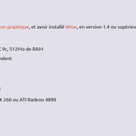
tion graphique
, et avoir installé
Wine
, en version 1.4 ou supérieu
tX 9c, 512Mo de RAM
valent
:
X 260 ou ATI Radeon 4890