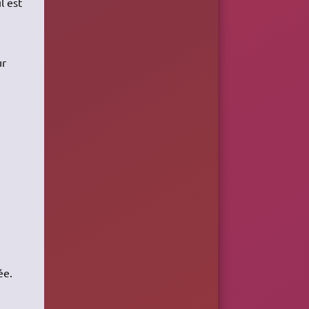
l est
ur
ée.