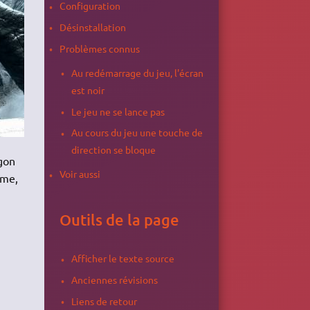
Configuration
Désinstallation
Problèmes connus
Au redémarrage du jeu, l'écran
est noir
Le jeu ne se lance pas
Au cours du jeu une touche de
direction se bloque
agon
Voir aussi
yme,
Outils de la page
Afficher le texte source
Anciennes révisions
Liens de retour