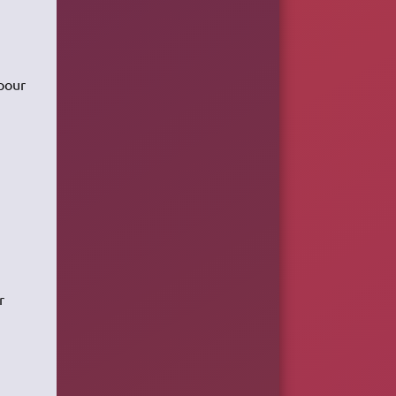
 pour
r