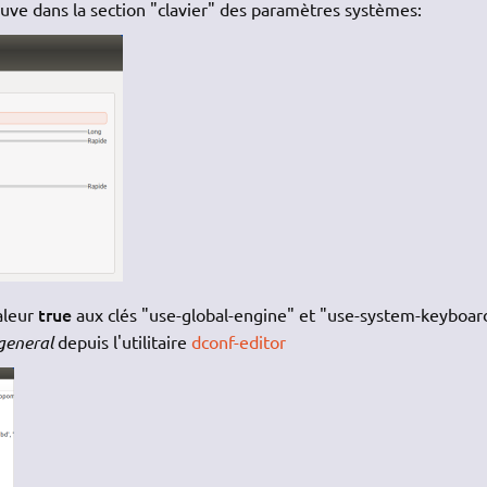
rouve dans la section "clavier" des paramètres systèmes:
true
aleur
aux clés "use-global-engine" et "use-system-keyboar
general
depuis l'utilitaire
dconf-editor