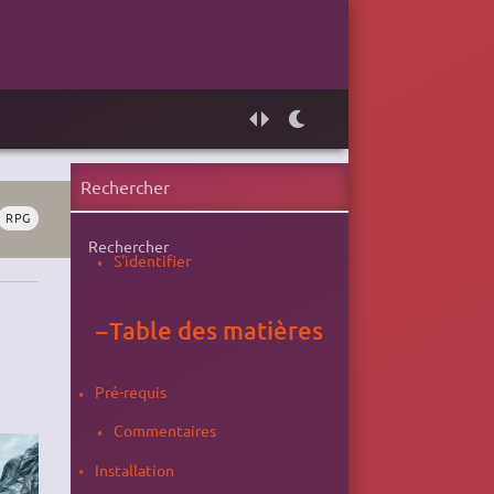
RPG
Rechercher
S'identifier
−
Table des matières
Pré-requis
Commentaires
Installation