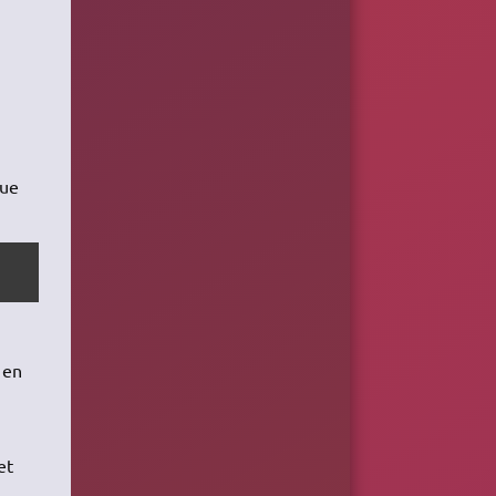
que
 en
et