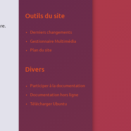
Outils du site
re.
Derniers changements
Gestionnaire Multimédia
Plan du site
Divers
Participer à la documentation
Documentation hors ligne
Télécharger Ubuntu