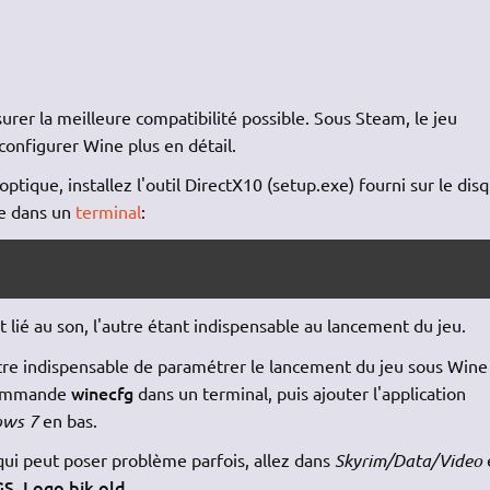
ssurer la meilleure compatibilité possible. Sous Steam, le jeu
configurer Wine plus en détail.
optique, installez l'outil DirectX10 (setup.exe) fourni sur le dis
te dans un
terminal
:
t lié au son, l'autre étant indispensable au lancement du jeu.
-être indispensable de paramétrer le lancement du jeu sous Wine
winecfg
 commande
dans un terminal, puis ajouter l'application
ws 7
en bas.
 qui peut poser problème parfois, allez dans
Skyrim/Data/Video
S_Logo.bik.old
.