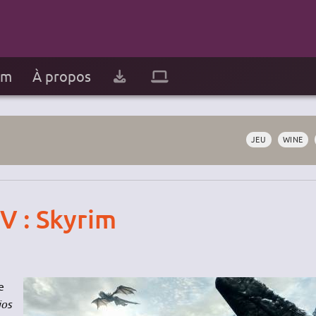
um
À propos
JEU
WINE
 V : Skyrim
e
ios