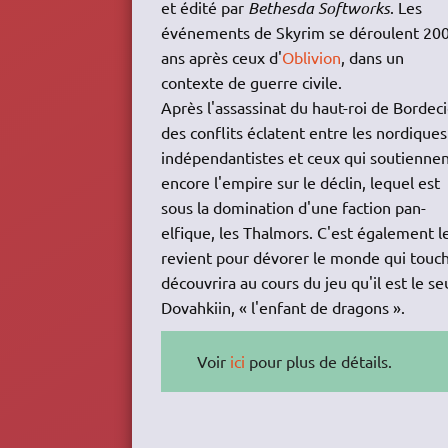
et édité par
Bethesda Softworks
. Les
événements de Skyrim se déroulent 20
ans après ceux d'
Oblivion
, dans un
contexte de guerre civile.
Après l'assassinat du haut-roi de Bordeci
des conflits éclatent entre les nordiques
indépendantistes et ceux qui soutienne
encore l'empire sur le déclin, lequel est
sous la domination d'une faction pan-
elfique, les Thalmors. C'est également 
revient pour dévorer le monde qui touche
découvrira au cours du jeu qu'il est le s
Dovahkiin, « l'enfant de dragons ».
Voir
ici
pour plus de détails.