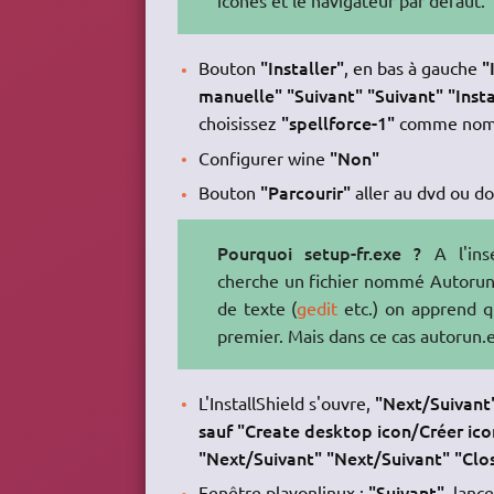
icônes et le navigateur par défaut.
"Installer"
"
Bouton
, en bas à gauche
manuelle" "Suivant" "Suivant" "Inst
"spellforce-1"
choisissez
comme nom 
"Non"
Configurer wine
"Parcourir"
Bouton
aller au dvd ou do
Pourquoi setup-fr.exe ?
A l'ins
cherche un fichier nommé Autorun.i
de texte (
gedit
etc.) on apprend qu
premier. Mais dans ce cas autorun.e
"Next/Suivant
L'InstallShield s'ouvre,
sauf "Create desktop icon/Créer ico
"Next/Suivant" "Next/Suivant" "Clo
"Suivant"
Fenêtre playonlinux :
, lanc