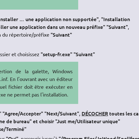
Installer … une application non supportée"
"Installation
,
aller une application dans un nouveau préfixe" "Suivant"
,
"Suivant"
du répertoire/préfixe
"setup-fr.exe" "Suivant"
ssier et choisissez
ertion de la galette, Windows
nf. En l'ouvrant avec un éditeur
el fichier doit être exécuter en
xe ne permet pas l'installation.
" "Agree/Accepter" "Next/Suivant"
DÉCOCHER
toutes les ca
,
ne de bureau" et choisir "Just me/Utilisateur unique"
se/Terminé"
"Oui"
"/Program Files/JoWood/Spellforc
eur
, parcourir jusqu'à