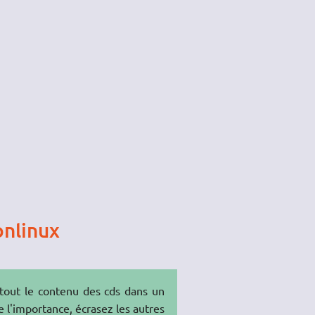
onlinux
tout le contenu des cds dans un
de l'importance, écrasez les autres