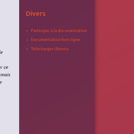
Divers
Participer à la documentation
Documentation hors ligne
Télécharger Ubuntu
le
r ce
amais
e