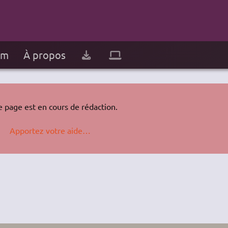
um
À propos
e page est en cours de rédaction.
Apportez votre aide…