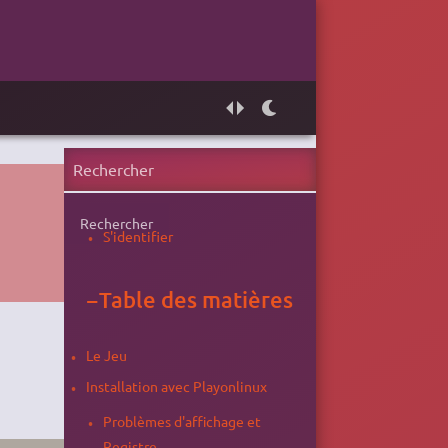
Rechercher
S'identifier
−
Table des matières
Le Jeu
Installation avec Playonlinux
Problèmes d'affichage et
Registre