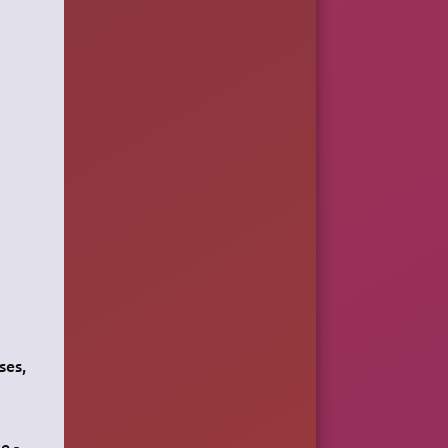
ses,
e -