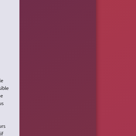
le
sible
he
us
urs
if