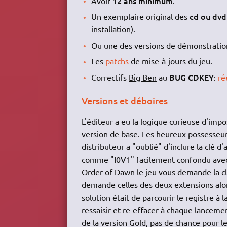
12 ans minimum
Avoir
.
cd ou dvd
Un exemplaire original des
installation).
Ou une des versions de démonstration
Les
patchs
de mise-à-jours du jeu.
BUG CDKEY
Correctifs
Big Ben
au
:
ré
Versions et déboires
L'éditeur a eu la logique curieuse d'impo
version de base. Les heureux possesseurs
distributeur a "oublié" d'inclure la clé d'a
comme "I0V1" facilement confondu avec 
Order of Dawn le jeu vous demande la c
demande celles des deux extensions alors
solution était de parcourir le registre à
ressaisir et re-effacer à chaque lanceme
de la version Gold, pas de chance pour 