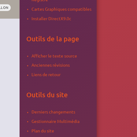
LLON
Cartes Graphiques compatibles
Installer DirectX9.0c
Outils de la page
Afficher le texte source
Anciennes révisions
Liens de retour
Outils du site
Derniers changements
Gestionnaire Multimédia
Plan du site