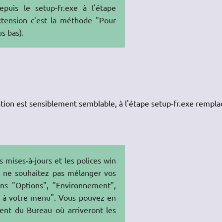
 depuis le setup-fr.exe à l'étape
xtension c'est la méthode "Pour
us bas).
ration est sensiblement semblable, à l'étape setup-fr.exe rempla
es mises-à-jours et les polices win
s ne souhaitez pas mélanger vos
ans "Options", "Environnement",
d à votre menu". Vous pouvez en
ent du Bureau où arriveront les