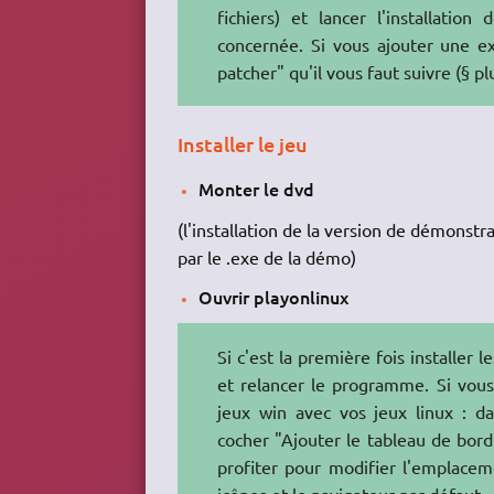
fichiers) et lancer l'installation
concernée. Si vous ajouter une e
patcher" qu'il vous faut suivre (§ pl
Installer le jeu
Monter le dvd
(l'installation de la version de démonst
par le .exe de la démo)
Ouvrir playonlinux
Si c'est la première fois installer l
et relancer le programme. Si vou
jeux win avec vos jeux linux : d
cocher "Ajouter le tableau de bor
profiter pour modifier l'emplacem