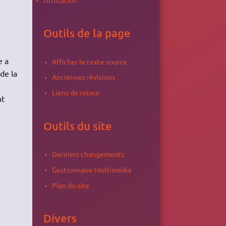
Outils de la page
e a
Afficher le texte source
de la
Anciennes révisions
Liens de retour
nt
Outils du site
Derniers changements
Gestionnaire Multimédia
Plan du site
Divers