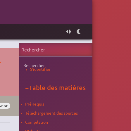
s
Rechercher
S'identifier
−
Table des matières
Pré-requis
WINE
Téléchargement des sources
Compilation
Utilisation