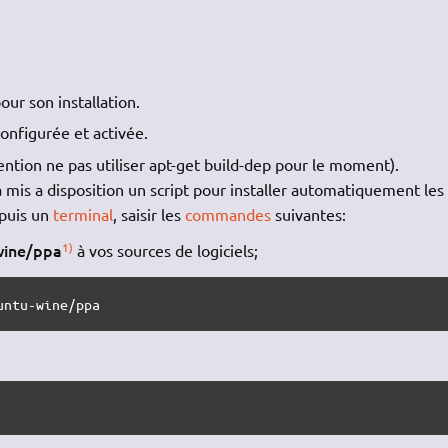
our son installation.
onfigurée et activée.
ention ne pas utiliser apt-get build-dep pour le moment).
mis a disposition un script pour installer automatiquement les
epuis un
terminal
, saisir les
commandes
suivantes:
wine/ppa
1)
à vos sources de logiciels;
untu-wine/ppa 