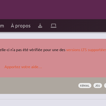
um
À propos
lle-ci n'a pas été vérifiée pour une des
versions LTS supportée
Apportez votre aide…
XENIAL
JEU