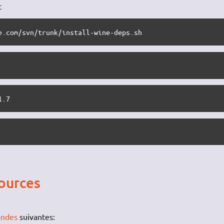
t
e.com/svn/trunk/install-wine-deps.sh
1.7
ources
ndes
suivantes: