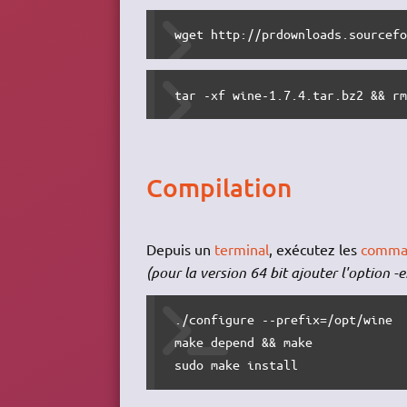
 wget http://prdownloads.sourcef
 tar -xf wine-1.7.4.tar.bz2 && r
Compilation
Depuis un
terminal
, exécutez les
comma
(pour la version 64 bit ajouter l'option 
 ./configure --prefix=/opt/wine

 make depend && make

 sudo make install