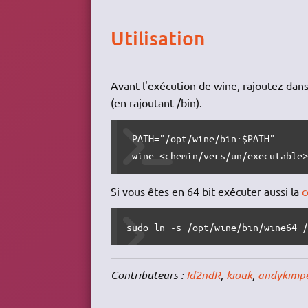
Utilisation
Avant l'exécution de wine, rajoutez dans
(en rajoutant /bin).
 PATH="/opt/wine/bin:$PATH"

 wine <chemin/vers/un/executable
Si vous êtes en 64 bit exécuter aussi la
sudo ln -s /opt/wine/bin/wine64 
Contributeurs :
Id2ndR
,
kiouk
,
andykimp