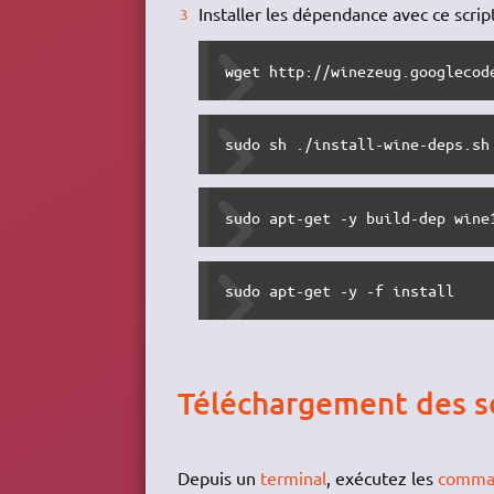
Installer les dépendance avec ce scrip
wget http://winezeug.googlecod
sudo sh ./install-wine-deps.sh
sudo apt-get -y build-dep wine
sudo apt-get -y -f install
Téléchargement des s
Depuis un
terminal
, exécutez les
comma