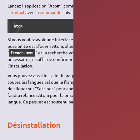
Lancez l'application "
Atom
" comme indiqué
ici
, ou via le
terminal
avec la
commande
suivante :
atom
Si vous voulez avoir une interface en français, la seule
possibilité est d'ouvrir Atom, aller dans "Packages", entrer
"
" et la recherche vous amènera les paquets
french-menu
nécessaires, il suffit de confirmer pour en accepter
l'installation.
Vous pouvez aussi installer le paquet "
" qui contient
atom-i18n
toutes les langues tel que le français. Une fois installé, il suffit
de cliquer sur "Settings" pour configurer la langue souhaitée. Il
faudra relancer Atom pour la prise en charge de la nouvelle
langue. Ce paquet est soutenu par la communauté d'Atom.
Désinstallation