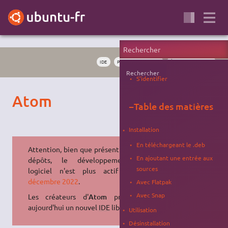
IDE
PROGRAMMATION
ÉDITEUR DE TEXTE
Rechercher
S'identifier
Atom
−
Table des matières
Installation
En téléchargeant le .deb
Attention, bien que présent dans les
En ajoutant une entrée aux
dépôts, le développement du
sources
logiciel n'est plus actif depuis
décembre 2022
.
Avec Flatpak
Avec Snap
Les créateurs d'
Atom
proposent
aujourd'hui un nouvel
IDE
libre,
Zed
.
Utilisation
Désinstallation