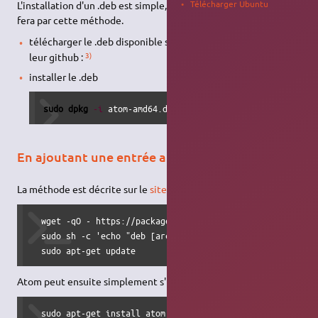
Télécharger Ubuntu
L'installation d'un .deb est simple, mais aucune mise à jour ne se
fera par cette méthode.
2)
télécharger le .deb disponible sur le site de l'éditeur
ou sur
3)
leur github :
installer le .deb
sudo
dpkg
-i
 atom-amd64.deb
En ajoutant une entrée aux sources
La méthode est décrite sur le
site officiel des développeurs
:
  wget -qO - https://packagecloud.io/AtomEditor/atom/gpgke
  sudo sh -c 'echo "deb [arch=amd64] https://packagecloud.
  sudo apt-get update
Atom peut ensuite simplement s'installer comme d'habitude :
  sudo apt-get install atom   
