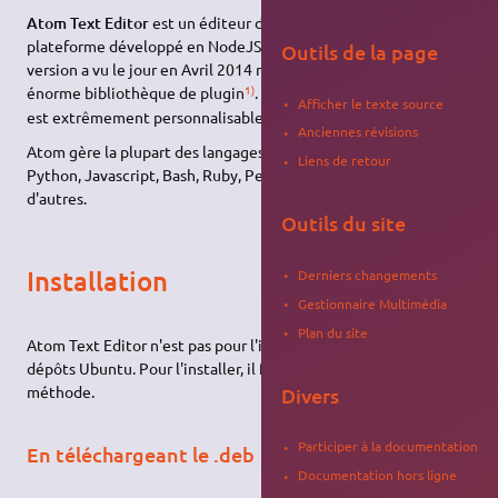
Atom Text Editor
est un éditeur de texte libre multi-
plateforme développé en NodeJS par GitHub. La première
Outils de la page
version a vu le jour en Avril 2014 mais il possède déjà une
1)
énorme bibliothèque de plugin
. Il est basé sur
Chromium
et
Afficher le texte source
est extrêmement personnalisable. Il peut aussi servir d'
IDE
.
Anciennes révisions
Atom gère la plupart des langages de programmation, dont
Liens de retour
Python, Javascript, Bash, Ruby, Perl, C, C++, Java et bien
d'autres.
Outils du site
Installation
Derniers changements
Gestionnaire Multimédia
Plan du site
Atom Text Editor n'est pas pour l'instant présent dans les
dépôts Ubuntu. Pour l'installer, il faut donc utiliser une autre
méthode.
Divers
Participer à la documentation
En téléchargeant le .deb
Documentation hors ligne