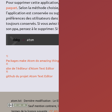
Pour supprimer cette application, il suffit de
supprimer son
paquet
. Selon la méthode choisie, la configuration globale de
l'application est conservée ou supprimée. Les fichiers de
préférences des utilisateurs dans leurs dossiers personnels sont
toujours conservés. Si vous aviez installé Atom Text Editor via
son ppa, pensez à le supprimer. Si vous aviez utilisé le .deb :
dpkg
-r
 atom
1)
Packages make Atom do amazing things.
2)
site de l'éditeur d'Atom Text Editor
3)
github du projet Atom Text Editor
atom.txt
· Dernière modification :
Le 03/10/2025, 00:43
de
krodelabestiole
Sauf mention contraire, le contenu de ce wiki est placé sous les
termes de la licence suivante :
CC Attribution-Noncommercial-Share Alike 4.0