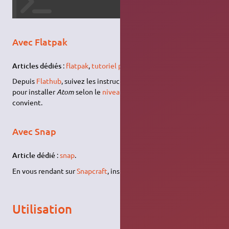
Avec Flatpak
Articles dédiés
:
flatpak
,
tutoriel pour l'utiliser
.
Depuis
Flathub
, suivez les instructions qui vous concernent
pour installer
Atom
selon le
niveau de privilèges
qui vous
convient.
Avec Snap
Article dédié
:
snap
.
En vous rendant sur
Snapcraft
, installez
Atom
.
Utilisation