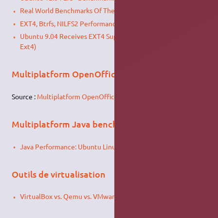
Real World Benchmarks Of The EXT4 File-System
EXT4, Btrfs, NILFS2 Performance Benchmarks
Ubuntu 9.04 Receives EXT4 Support(Jfs,XFS,ReiserFS, Ext3,
Ext4)
Multiplatform OpenOffice.org 3.0 Benchmark
Source :
Multiplatform OpenOffice.org 3.0 Benchmark
Multiplatform Java benchmark
Java Performance: Ubuntu Linux vs. Windows Vista
Outils de virtualisation
VirtualBox vs. Qemu vs. VMware-player (updated)