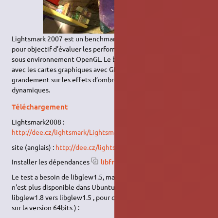
Lightsmark 2007 est un benchmark également non libre qui a
pour objectif d’évaluer les performances des cartes graphiques
sous environnement OpenGL. Le benchmark est compatible
avec les cartes graphiques avec GPU nVIDIA et ATI et mise
grandement sur les effets d’ombre et les éclairages
dynamiques.
Téléchargement
Lightsmark2008 :
http://dee.cz/lightsmark/Lightsmark2008.2.0.tar.bz2
site (anglais) :
http://dee.cz/lightsmark/
Installer les dépendances
libfreeimage3
Le test a besoin de libglew1.5, mais la version de ce paquet
n'est plus disponible dans Ubuntu 12.10, il faut donc copier
libglew1.8 vers libglew1.5 , pour cela, entrer cette ligne (testé
sur la version 64bits ) :