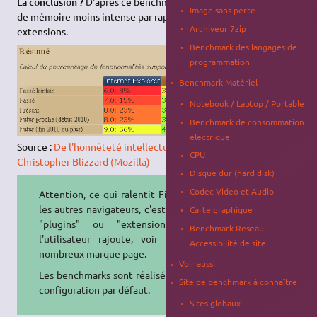
La conclusion ?
D'après ce benchmark,
Firefox
a une utilisation
Image sans perte
de mémoire moins intense par rapport à
Chrome
avec 5
Archiveur 7zip
extensions.
Benchmark des langages de
programmation
Benchmark Matériel
Notebook / Laptop / Portable
Benchmark de consommation
électrique
Source :
De l'honnêteté intellectuelle et du HTML5 -
CPU
Christopher Blizzard (Mozilla)
Disque dur (hard disk)
Codec Video et Audio
Attention, ce qui ralentit Firefox et
les autres navigateurs, c'est tous les
Carte graphique
"plugins" ou "extensions" que
Benchmark Reseau -
l'utilisateur rajoute, voir de trop
Accessibilité de site
nombreux marque page.
Voir aussi
Les benchmarks sont réalisés avec la
Site de benchmark à connaître
configuration par défaut.
Sites globaux