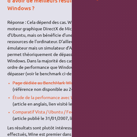
d’avoir de meilleurs résultats que sous
Windows ?
Réponse : Cela dépend des cas. Wine doit traduire à la volée le
moteur graphique DirectX de Microsoft en OpenGL, celui
d’Ubuntu, mais on bénéficie d’une meilleure utilisation des
ressources de l’ordinateur. D’ailleurs, Wine n’est pas un
émulateur mais un simulateur d’API Windows. Donc cela
permet théoriquement de dépasser les performances de
Windows. Dans la majorité des cas, Wine présentera le même
ordre de performance que Windows (59,45 %) et peut parfois le
dépasser (voir le benchmark ci-dessous) !
Page dédiée au BenchMark-Wine0.9.5
sur le site WineHQ
(référence non disponible au 24/01/2022).
Étude de la performance avec Wine
sur le site WineHQ
(article en anglais, lien visité le 24/01/2022).
Comparatif Vista / Ubuntu / Fedora
sur le site JeuxLinux
(article publié le 31/01/2007, lien vérifié le 24/01/2022).
Les résultats sont plutôt intéressants. Sur un total de 148 tests
effectués, Wine est premier dans 67 essais (
45,27 % des tests
)