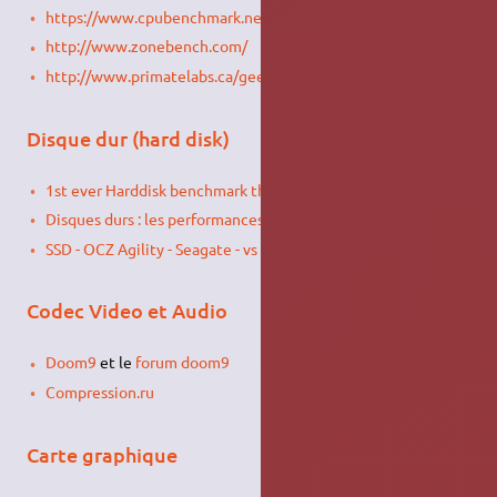
https://www.cpubenchmark.net/
http://www.zonebench.com/
http://www.primatelabs.ca/geekbench/
Disque dur (hard disk)
1st ever Harddisk benchmark thread
Disques durs : les performances suivant les générations
SSD - OCZ Agility - Seagate - vs SST Hddboost
Codec Video et Audio
Doom9
et le
forum doom9
Compression.ru
Carte graphique