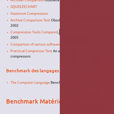
SQUEEZECHART
Maximum Compression
Archive Comparison Test
Obsolete benchmark from year
2002
Compression Tools Compared
,
, September
Linux Journal
2005
Comparison of various softwares of compression (french)
Practical Compressor Test
An article from 2007 comparing 6
compressors
Benchmark des langages de programmation
The Computer Language
Benchmarks Game
Benchmark Matériel