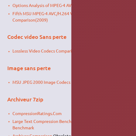
Options Analysis of MPEG-4 AVC/H.264 Codec x264
Fifth MSU MPEG-4 AVC/H.264 Video Codec
Comparison(2009)
Codec video Sans perte
Lossless Video Codecs Comparison ‘2007
Image sans perte
MSU JPEG 2000 Image Codecs Comparison
Archiveur 7zip
CompressionRatings.Com
Large Text Compression Benchmark
/
Generic Compression
Benchmark
Archiver Comparison
Obsolete benchmark from year 2004