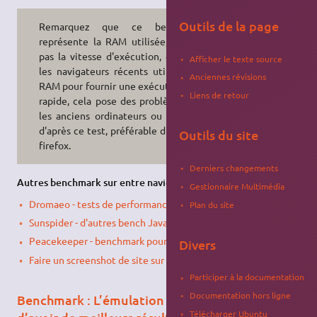
Outils de la page
Remarquez que ce benchmark
représente la RAM utilisée, et non
pas la vitesse d'exécution, en effet
Afficher le texte source
les navigateurs récents utilisent la
Anciennes révisions
RAM pour fournir une exécution plus
Liens de retour
rapide, cela pose des problèmes sur
les anciens ordinateurs ou il serait,
d'après ce test, préférable d'installer
Outils du site
firefox.
Derniers changements
Autres benchmark sur entre navigateurs internet
:
Gestionnaire Multimédia
Dromaeo - tests de performances Javascript.
Plan du site
Sunspider - d'autres bench Javascript.
Peacekeeper - benchmark pour navigateur.
Divers
Faire un screenshot de site sur tous les navigateurs
Participer à la documentation
Documentation hors ligne
Benchmark : L’émulation avec Wine permet-elle
Télécharger Ubuntu