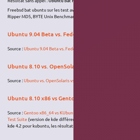
Résultat sans appel :
Ubuntu bat FreeBSD sur 18 sur 23 test
.
Freebsd bat ubuntu sur les test avec 7-Zip, C-Ray, John The
Ripper MD5, BYTE Unix Benchmark Dhrystone 2, et SQLite.
Ubuntu 9.04 Beta vs. Fedora 11 Beta
Source :
Ubuntu 9.04 Beta vs. Fedora 11 Beta Performance
Ubuntu 8.10 vs. OpenSolaris vs. FreeBSD
Source :
Ubuntu vs. OpenSolaris vs. FreeBSD Benchmarks
Ubuntu 8.10 x86 vs Gentoo x86_64
Source :
Gentoo x86_64 vs KUbuntu 8.10 x86 using Phoronix
Test Suite
(version de kde diffèrente kde 3.5 pour gentoo, et
kde 4.2 pour kubuntu, les résultats peuvent être faussés)