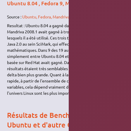
Ubuntu 8.04 , Fedora 9, Mandriva 2008
Source :
Ubuntu, Fedora, Mandriva Performance Compared
Resultat : Ubuntu 8.04 a gagné dans 14 des 28 épreuves.
Mandriva 2008.1 avait gagné à trois des neuf essais pour
lesquels il a été utilisé. Ces trois tests ont tous été basés sur
Java 2.0 au sein SciMark, qui effectue des calculs
mathématiques. Dans 9 des 19 autres tests qui ont été
simplement entre Ubuntu 8.04 et Fedora 9, la distribution
basée sur Red Hat avait gagné. Dans beaucoup de ces essais, les
résultats étaient très semblables dans d'autres, il y avait un
delta bien plus grande. Quant à la distribution qui est le plus
rapide, à partir de l'ensemble de ces essais et leurs résultats
variables, cela dépend vraiment de quelles besoin dans
l'univers Linux sont les plus importantes pour vous.
Résultats de Benchmark entre
Ubuntu et d'autre OS propriétaires