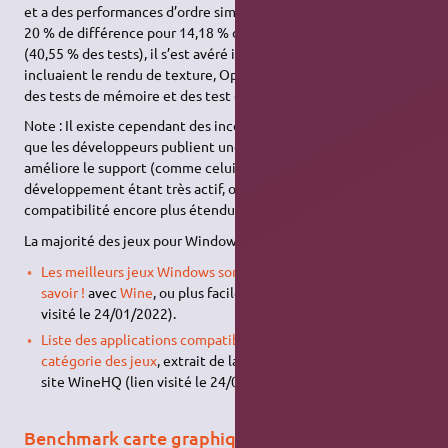
et a des performances d’ordre similaire sur 21 autres (entre 0 et
20 % de différence pour 14,18 % des tests). Pour le reste
(40,55 % des tests), il s’est avéré inférieur à Windows. Ces tests
incluaient le rendu de texture, OpenGL, la détection de virus,
des tests de mémoire et des test de puissance CPU.
Note : Il existe cependant des incompatibilités. Il faut attendre
que les développeurs publient une nouvelle version qui
améliore le support (comme celui de DirectX 10). Le
développement étant très actif, on s’attend à une
compatibilité encore plus étendue au fil du temps.
La majorité des jeux pour Windows sont utilisables sur Ubuntu :
Les meilleurs jeux Windows sont aussi sous Linux ! Il faut le
savoir !
avec
Wine
, ou plus facilement avec
Playonlinux
(lien
visité le 24/01/2022).
Liste des applications compatibles avec Wine dans la
catégorie des jeux
, extrait de la base de données
appdb
du
site WineHQ (lien visité le 24/01/2022).
Benchmark carte graphique : pilotes libres