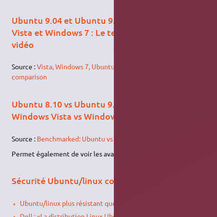
Ubuntu 9.04 et Ubuntu 9.10 contre Windows
Vista et Windows 7 : Le temps de démarrage en
vidéo
Source :
Vista, Windows 7, Ubuntu 9.04 and 9.10 boot speed
comparison
Ubuntu 8.10 vs Ubuntu 9.04 (32 bit vs 64 bit) vs
Windows Vista vs Windows 7
Source :
Benchmarked: Ubuntu vs Vista vs Windows 7
Permet également de voir les avantages de l'ext4.
Sécurité Ubuntu/linux contre windows et mac
Ubuntu/linux plus résistant que Mac OS ou Vista
Dell : «La distribution Linux Ubuntu est plus sûre que