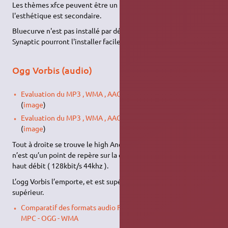
Les thèmes xfce peuvent être un bon compromis là ou
l'esthétique est secondaire.
Bluecurve n'est pas installé par défaut. Les possesseurs de
Synaptic pourront l'installer facilement.
Ogg Vorbis (audio)
Evaluation du MP3 , WMA , AAC , OGG -> débit 80 kbps
(
image
)
Evaluation du MP3 , WMA , AAC , OGG -> débit 96 kbps
(
image
)
Tout à droite se trouve le high Anchor ( référent haut ), qui
n’est qu’un point de repère sur la qualité mp3 obtenu a plus
haut débit ( 128kbit/s 44khz ).
L’ogg Vorbis l’emporte, et est supérieur au mp3 à débit
supérieur.
Comparatif des formats audio FLAC - APE - MP3 - MP3PRO -
MPC - OGG - WMA