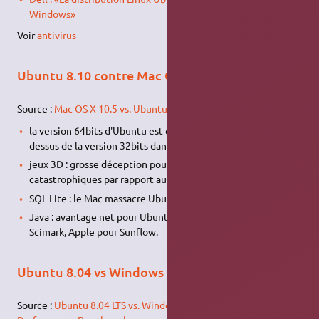
Windows»
Voir
antivirus
Ubuntu 8.10 contre Mac OS X 10.5
Source :
Mac OS X 10.5 vs. Ubuntu 8.10 Benchmarks
la version 64bits d'Ubuntu est effectivement un cran au
dessus de la version 32bits dans presque tous les domaines;
jeux 3D : grosse déception pour Ubuntu avec des perfs
catastrophiques par rapport au Mac.
SQL Lite : le Mac massacre Ubuntu.
Java : avantage net pour Ubuntu en 32 et 64bits pour
Scimark, Apple pour Sunflow.
Ubuntu 8.04 vs Windows XP SP3 - Application
Source :
Ubuntu 8.04 LTS vs. Windows XP SP3: Application