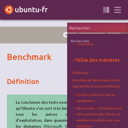
GNOME
ADMINISTRATION
RÉSEAU
Rechercher
S'identifier
Benchmark
−
Table des matières
Définition
Définition
Résultats de Benchmark entre
logiciels libres et propriétaires
Firefox contre les autres
navigateurs
La conclusion des tests nous montre
qu’Ubuntu s’en sort très bien face à
Benchmark : L’émulation avec
tous les autres systèmes
Wine permet-elle d’avoir de
d’exploitation, dans quasiment tous
meilleurs résultats que sous
les domaines
(Microsoft Windows,
Windows ?