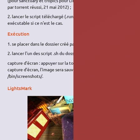
(pour sanctuary et tropics pour Linux, seul le téléchargement
par torrent réussi, 21 mai 2012) ;
2. lancer le script téléchargé (.run) après l'avoir rendu
exécutable si ce n'est le cas.
Exécution
1. se placer dans le dossier créé par l'installateur ;
2. lancer l'un des script .sh du dossier.
capture d'écran : appuyer sur la touche F12 pour lancer une
capture d'écran, l'image sera sauvegardée dans le sous-dossier
/bin/screenshots/.
LightsMark