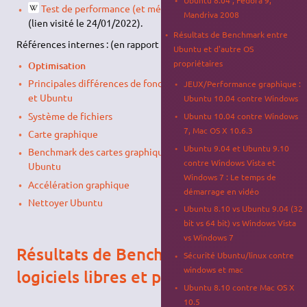
Test de performance (et méthodologie)
sur Wikipedia
Mandriva 2008
(lien visité le 24/01/2022).
Résultats de Benchmark entre
Références internes : (en rapport avec le sujet)
Ubuntu et d'autre OS
propriétaires
Optimisation
Principales différences de fonctionnement entre Windows
JEUX/Performance graphique :
et Ubuntu
Ubuntu 10.04 contre Windows
Système de fichiers
Ubuntu 10.04 contre Windows
7, Mac OS X 10.6.3
Carte graphique
Ubuntu 9.04 et Ubuntu 9.10
Benchmark des cartes graphiques par la communauté
contre Windows Vista et
Ubuntu
Windows 7 : Le temps de
Accélération graphique
démarrage en vidéo
Nettoyer Ubuntu
Ubuntu 8.10 vs Ubuntu 9.04 (32
bit vs 64 bit) vs Windows Vista
vs Windows 7
Résultats de Benchmark entre
Sécurité Ubuntu/linux contre
windows et mac
logiciels libres et propriétaires
Ubuntu 8.10 contre Mac OS X
10.5