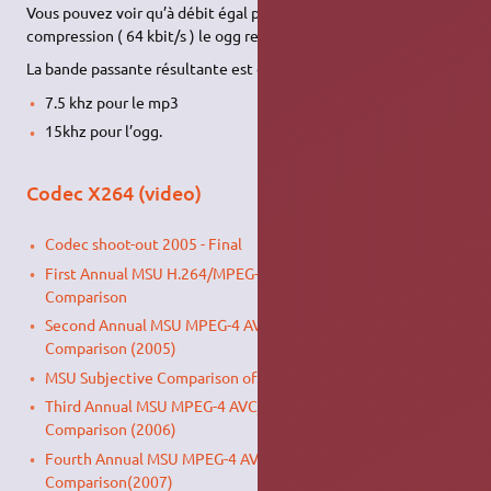
Vous pouvez voir qu’à débit égal pour une assez forte
compression ( 64 kbit/s ) le ogg rend 2 fois plus de « son ».
La bande passante résultante est deux fois plus importante.
7.5 khz pour le mp3
15khz pour l’ogg.
Codec X264 (video)
Codec shoot-out 2005 - Final
First Annual MSU H.264/MPEG-4 AVC Video Codecs
Comparison
Second Annual MSU MPEG-4 AVC/H.264 Video Codec
Comparison (2005)
MSU Subjective Comparison of Modern Video Codecs
(2006).
Third Annual MSU MPEG-4 AVC/H.264 Video Codec
Comparison (2006)
Fourth Annual MSU MPEG-4 AVC/H.264 Video Codec
Comparison(2007)