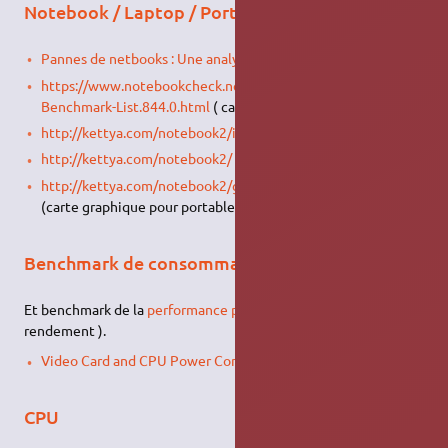
Notebook / Laptop / Portable
Pannes de netbooks : Une analyse compare les marques
.
https://www.notebookcheck.net/Mobile-Graphics-Cards-
Benchmark-List.844.0.html
( carte graphique pour portable )
http://kettya.com/notebook2/index2009.htm
(2009)
http://kettya.com/notebook2/
http://kettya.com/notebook2/gpu_ranking_mark06.htm
(carte graphique pour portable)
Benchmark de consommation électrique
Et benchmark de la
performance par watt consommé
( ou
rendement ).
Video Card and CPU Power Consumption
CPU