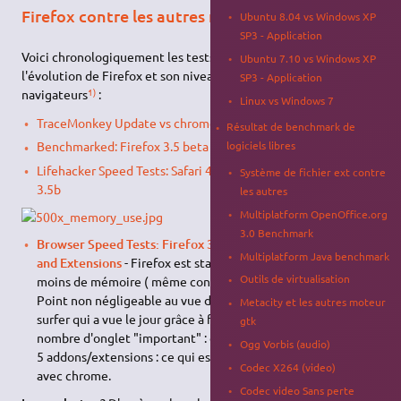
Firefox contre les autres navigateurs
Ubuntu 8.04 vs Windows XP
SP3 - Application
Voici chronologiquement les tests qui vont vous indiquer
Ubuntu 7.10 vs Windows XP
l'évolution de Firefox et son niveau actuel comparé aux autres
SP3 - Application
1)
navigateurs
:
Linux vs Windows 7
TraceMonkey Update vs chrome
Résultat de benchmark de
logiciels libres
Benchmarked: Firefox 3.5 beta 4
Lifehacker Speed Tests: Safari 4, Chrome 2, and More (firefox
Système de fichier ext contre
3.5b
les autres
Multiplatform OpenOffice.org
3.0 Benchmark
Browser Speed Tests: Firefox 3.6, Chrome 4, Opera 10.5,
Multiplatform Java benchmark
and Extensions
- Firefox est stable en mémoire et requiert
Outils de virtualisation
moins de mémoire ( même contre chrome/chromium ) -
Point non négligeable au vue de la nouvelle manière de
Metacity et les autres moteur
surfer qui a vue le jour grâce à firefox : naviguer avec un
gtk
nombre d'onglet "important" : et naviguer avec au minimum
Ogg Vorbis (audio)
5 addons/extensions : ce qui est beaucoup plus gourmand
Codec X264 (video)
avec chrome.
Codec video Sans perte