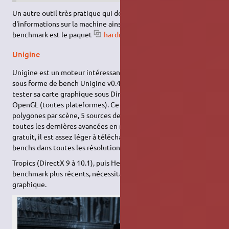
Un autre outil très pratique qui donne tout un tas
d'informations sur la machine ainsi qu'une demi-douzaine de
benchmark est le paquet
hardinfo
(
voir la page dédiée
).
Unigine
Unigine est un moteur intéressant (mais non libre) présenté ici
sous forme de bench Unigine v0.4 Sanctuary demo. Il permet de
tester sa carte graphique sous DirectX 9 et 10 (Windows) et
OpenGL (toutes plateformes). Ce bench utilise jusqu'à 500 000
polygones par scène, 5 sources de lumière, un rendu HDR et
toutes les dernières avancées en matière de rendu. Totalement
gratuit, il est assez léger à télécharger (26 Mo) et permet des
benchs dans toutes les résolutions…
Tropics (DirectX 9 à 10.1), puis Heaven (DirectX 9 à 11) sont des
benchmark plus récents, nécessitant plus de puissance
graphique.
Unigine Sanctuary