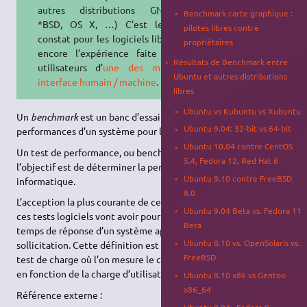
autres distributions
GNU
/Linux,
Benchmark carte graphique :
*
BSD
,
OS
X, …) C’est le même
pilotes libres contre
constat pour les logiciels libres – ou
propriétaires
encore l’expérience faite par les
Résultats de Benchmark entre
utilisateurs d’
une des meilleures
Ubuntu et autres distributions
interface humain / machine
.
libres
Ubuntu vs Kubuntu vs Xubuntu
Un
benchmark
est un banc d’essai permettant de mesurer les
Ubuntu 9.04: 32-bit vs 64-bit
performances d’un système pour le comparer à d’autres.
Ubuntu 10.04 contre CentOS
Un test de performance, ou benchmark, est un test dont
5.4, Fedora 12, Red Hat 6
l’objectif est de déterminer la performance d’un système
Ubuntu 9.10 contre FreeBSD
informatique.
8.0
L’acception la plus courante de ce terme est celle dans laquelle
Ubuntu 9.04 Beta vs. Fedora 11
ces tests logiciels vont avoir pour objectif de mesurer les
Beta
temps de réponse d’un système applicatif en fonction de sa
Ubuntu 8.10 vs. OpenSolaris vs.
sollicitation. Cette définition est donc très proche de celle de
FreeBSD
test de charge où l’on mesure le comportement d’un système
en fonction de la charge d’utilisateurs simultanés.
Ubuntu 8.10 x86 vs Gentoo
x86_64
Référence externe :
Ubuntu 8.04 , Fedora 9,