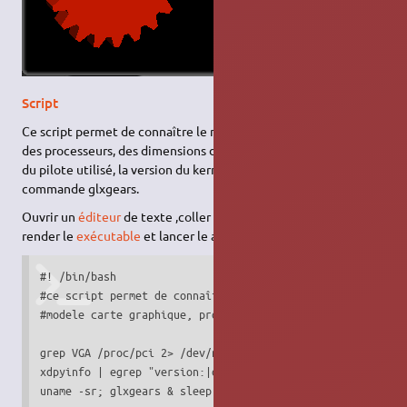
Script
Ce script permet de connaître le modèle de la carte graphique,
des processeurs, des dimensions de l'écran, la version et le nom
du pilote utilisé, la version du kernel et le résultat obtenu de la
commande glxgears.
Ouvrir un
éditeur
de texte ,coller le code et enregistrer le,
render le
exécutable
et lancer le avec
terminal
.
#! /bin/bash

#ce script permet de connaître :

#modele carte graphique, processeurs, dimension ecran, ver
grep VGA /proc/pci 2> /dev/null || lspci | grep VGA | colr
xdpyinfo | egrep "version:|dimensions|depth of" ; glxinfo 
uname -sr; glxgears & sleep 30 ; killall glxgears