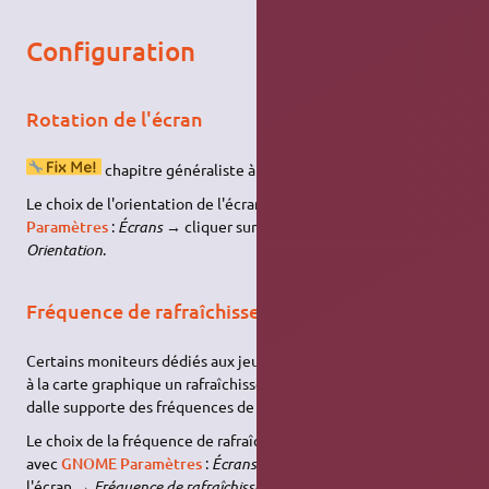
Configuration
Rotation de l'écran
chapitre généraliste à déplacer
Le choix de l'orientation de l'écran se fait avec
GNOME
Paramètres
:
Écrans
→ cliquer sur le nom de l'écran →
Orientation
.
Fréquence de rafraîchissement
Certains moniteurs dédiés aux jeux vidéo proposent par défaut
à la carte graphique un rafraîchissement à 60 Hz, alors que leur
dalle supporte des fréquences de 96 Hz, 120 Hz, voire 144 Hz.
Le choix de la fréquence de rafraîchissement de l'écran se fait
avec
GNOME Paramètres
:
Écrans
→ cliquer sur le nom de
l'écran →
Fréquence de rafraîchissement
.