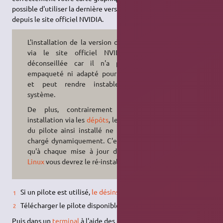
possible d'utiliser la dernière version du pilote, disponible
depuis le site officiel NVIDIA.
L'installation de la version du pilote
via le site officiel NVIDIA est
déconseillée car il n'a pas été
empaqueté ni adapté pour
Ubuntu
et peut rendre instable votre
système.
De plus, contrairement à une
installation via les
dépôts
, le
module
du pilote ainsi installé ne sera pas
chargé dynamiquement. C'est à dire
qu'à chaque mise à jour du
noyau
Linux
vous devrez le ré-installer.
Si un pilote est utilisé,
le désinstaller
.
Télécharger le pilote disponible sur
cette page
.
Puis dans un
terminal
à l'aide des
commandes
suivantes