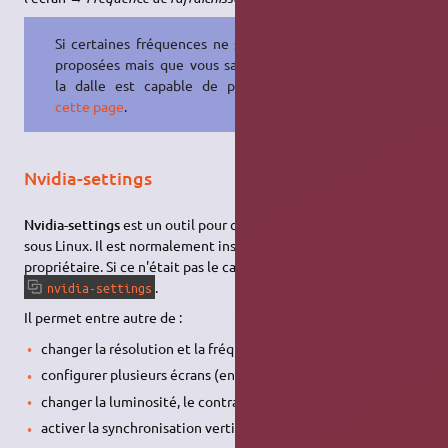
Si certaines fréquences ne sont pas
proposées mais que vous savez que
la dalle est capable de plus, voir
cette page
.
Nvidia-settings
Nvidia-settings
est un outil pour configurer les pilotes
NVIDIA
sous Linux. Il est normalement installé par défaut avec le pilote
propriétaire. Si ce n'était pas le cas, il suffit d'
installer le paquet
.
nvidia-settings
Il permet entre autre de :
changer la résolution et la fréquence de l'écran ;
configurer plusieurs écrans (en clone ou en
twinview
) ;
changer la luminosité, le contraste, le gamma ;
activer la synchronisation verticale ;