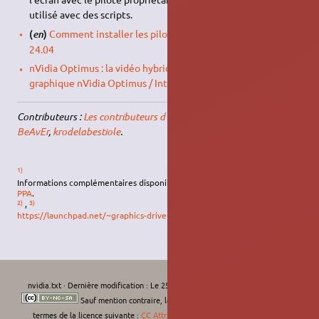
utilisé avec des scripts.
(
)
Comment installer les pilotes NVIDIA dans Ubuntu
en
24.04
nVidia Optimus : la vidéo hybride de gestion de double carte
graphique nVidia Optimus / Intel
Contributeurs :
Les contributeurs d'Ubuntu-fr
,
claudiux
,
L'Africain
,
BeAvEr
,
krodelabestiole
.
1)
Informations complémentaires disponibles sur
(
en
)
la
page launchpad du
PPA
.
2)
3)
,
https://launchpad.net/~graphics-drivers/+archive/ubuntu/ppa
nvidia.txt
· Dernière modification :
Le 25/01/2026, 08:19
de
krodelabestiole
Sauf mention contraire, le contenu de ce wiki est placé sous les
termes de la licence suivante :
CC Attribution-Noncommercial-Share Alike 4.0