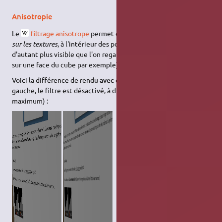
Anisotropie
Le
filtrage anisotrope
permet de réduire les effets d'escalier
sur les textures
, à l'intérieur des polygones. Son effet est
d'autant plus visible que l'on regarde l'objet 3D (une fenêtre
sur une face du cube par exemple) avec un angle proche de 90°.
Voici la différence de rendu
avec
et
sans
filtrage anisotrope (à
gauche, le filtre est désactivé, à droite, il est activé au
maximum) :