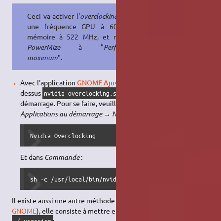
Ceci va activer l'
overclocking
, définir
une fréquence GPU à 600
MHz
,
mémoire à 522
MHz
, et régler le
PowerMize
à "
Performance
maximum
".
Avec l'application
GNOME Ajustements
, ajouter le script ci-
dessus
pour qu'il se lance au
nvidia-overclocking.sh
démarrage. Pour se faire, veuillez vous rendre dans
Applications au démarrage
→
Nom
:
Nvidia Overclocking
Et dans
Commande
:
sh -c /usr/local/bin/nvidia-overclocking.sh
Il existe aussi une autre méthode (valable seulement sous
GNOME
), elle consiste à mettre en place votre commande dans
: