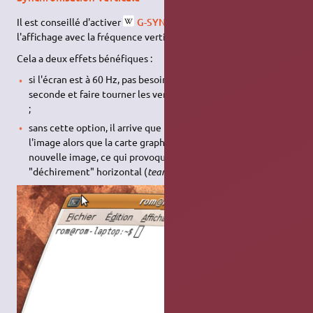
Il est conseillé d'activer
G-SYNC
, qui permet de synchroniser
l'affichage avec la fréquence verticale de l'écran.
Cela a deux effets bénéfiques :
si l'écran est à 60 Hz, pas besoin de dessiner 1300 images par
seconde et faire tourner les ventilateurs à fond, 60 suffisent
;
sans cette option, il arrive que l'écran dessine réellement
l'image alors que la carte graphique est en train d'écrire une
nouvelle image, ce qui provoque des effets de
"déchirement" horizontal (
tearing
en anglais) :