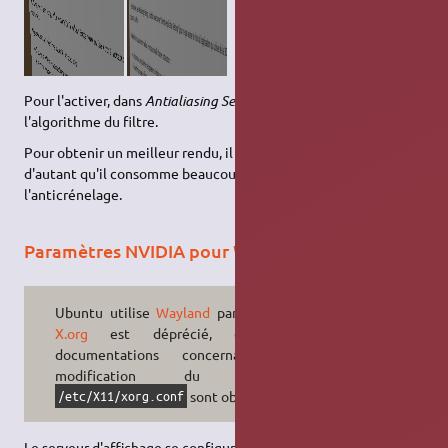
Pour l'activer, dans
Antialiasing Settings
, il suffit de choisir
l'algorithme du filtre.
Pour obtenir un meilleur rendu, il est conseillé de l'activer,
d'autant qu'il consomme beaucoup moins de ressources que
l'anticrénelage.
Paramètres NVIDIA pour Wayland
Ubuntu utilise
Wayland
par défaut.
X.org
est déprécié, et les
documentations concernant la
modification du fichier
sont obsolètes.
/etc/X11/xorg.conf
Le serveur d'affichage se configure désormais avec
libinput
.