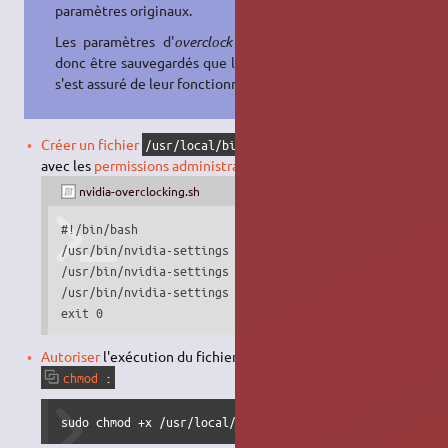
paramètres originaux.
Les paramètres d'
overclock
ne doit
donc être sauvegardés que lorsqu'on
s'est assuré de leur fonctionnement.
Créer un fichier
/usr/local/bin/nvidia-overclocking.sh
avec les
permissions administrateur
, et y insérer :
nvidia-overclocking.sh
#!/bin/bash

/usr/bin/nvidia-settings --assign GPUOverclockingState=1
/usr/bin/nvidia-settings --assign GPU3DClockFreqs=600,52
/usr/bin/nvidia-settings --assign [gpu:0]/GPUPowerMizerM
exit 0
Autoriser
l'exécution du fichier avec la commande
chmod
:
sudo chmod +x /usr/local/bin/nvidia-overclocking.sh