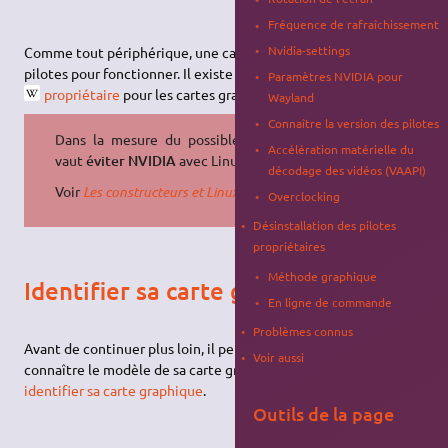
Fréquence de rafraîchissement
Nvidia-settings
Comme tout périphérique, une carte graphique a besoin de
pilotes pour fonctionner. Il existe un pilote
libre
et un pilote
Paramètres NVIDIA pour
propriétaire
pour les cartes graphiques
NVIDIA
.
Wayland
Connaître la version des pilotes
Dans la mesure du possible, mieux
Accélération matérielle du
vaut
éviter NVIDIA
avec Linux !
décodage des vidéos (VAAPI)
Voir
Les constructeurs et Linux
.
Overclocking
Désinstallation des pilotes
propriétaires
Méthode graphique
Identifier sa carte graphique
En ligne de commande
Problèmes connus
Avant de continuer plus loin, il peut être intéressant de
Voir aussi
connaître le modèle de sa carte graphique. Pour cela, voir
identifier sa carte graphique
.
Outils de la page