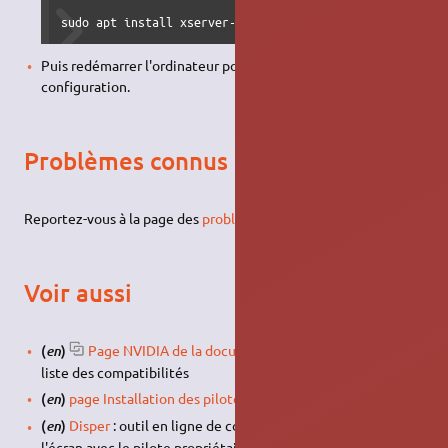
sudo apt install xserver-xorg-video-nouveau
Puis redémarrer l'ordinateur pour valider la nouvelle
configuration.
Problèmes connus
Reportez-vous à la page des
problèmes liés aux cartes NVIDIA
.
Voir aussi
(
)
Page NVIDIA de la documentation officielle
avec la
en
liste des compatibilités
(
)
page Installation des pilotes en version bêta
en
(
)
Disper
: outil en ligne de commande pour paramétrer
en
l'écran avec le pilote propriétaire NVIDIA. Idéal pour être