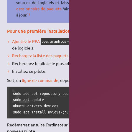
sources de logiciels et laissez votre
gestionnaire de paquets
faire la mise
1)
à jour.
Pour une première installation
2)
Ajoutez le PPA
à vos sources
ppa:graphics-drivers/ppa
de logiciels.
Rechargez la liste des paquets
.
Recherchez le pilote le plus adapté (
recommended driver
).
Installez ce pilote.
Soit, en
ligne de commande
, depuis un
terminal
:
sudo add-apt-repository ppa:graphics-drivers/ppa 

sudo apt update 

ubuntu-drivers devices  

sudo apt install nvidia-(numéro de vesion)
Redémarrez ensuite l'ordinateur pour prendre en compte le
nouveau pilote.