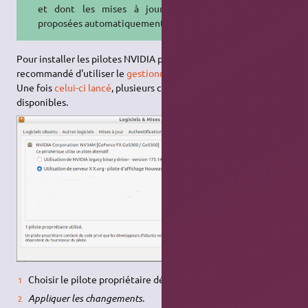
et dont les mises à jour seront
proposées automatiquement.
Pour installer les pilotes NVIDIA propriétaires, il est vivement
recommandé d'utiliser le
gestionnaire de pilotes propriétaires
.
Une fois
celui-ci lancé
, plusieurs choix peuvent être
disponibles.
Choisir le pilote propriétaire désiré.
Appliquer les changements
.