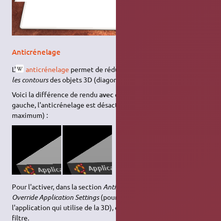
Anticrénelage
L'
anticrénelage
permet de réduire les effets d'escalier
sur
les contours
des objets 3D (diagonales).
Voici la différence de rendu
avec
et
sans
anticrénelage (à
gauche, l'anticrénelage est désactivé, à droite, il est activé au
maximum) :
Pour l'activer, dans la section
Antialiasing Settings
, sélectionner
Override Application Settings
(pour ne pas laisser le choix à
l'application qui utilise de la 3D), et de choisir l'algorithme du
filtre.