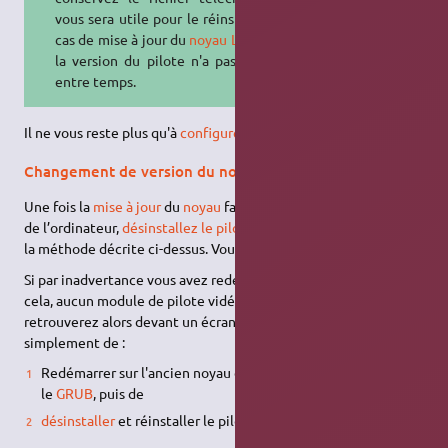
vous sera utile pour le réinstaller en
cas de mise à jour du
noyau Linux
– si
la version du pilote n'a pas changé
entre temps.
Il ne vous reste plus qu'à
configurer votre carte
.
Changement de version du noyau Linux
Une fois la
mise à jour
du
noyau
faite et
avant
le redémarrage
de l’ordinateur,
désinstallez le pilote
puis réinstallez-le suivant
la méthode décrite ci-dessus. Vous pouvez alors redémarrer.
Si par inadvertance vous avez redémarré votre ordinateur avant
cela, aucun module de pilote vidéo ne sera chargé. Vous vous
retrouverez alors devant un écran noir. Pas de panique, il suffit
simplement de :
Redémarrer sur l'ancien noyau en choisissant celui-ci depuis
le
GRUB
, puis de
désinstaller
et réinstaller le pilote.