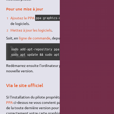
Pour une mise à jour
3)
Ajoutez le PPA
à vos sources
ppa:graphics-drivers/ppa
de logiciels.
Mettez à jour les logiciels
.
Soit, en
ligne de commande
, depuis un
terminal
:
sudo add-apt-repository ppa:graphics-drivers/ppa

sudo apt update && sudo apt upgrade
Redémarrez ensuite l'ordinateur pour prendre en compte la
nouvelle version.
Via le site officiel
Si l'installation du pilote propriétaire puis sa mise à jour via le
PPA
ci-dessus ne vous convient pas, alors que vous avez besoin
de la toute dernière version pour faire fonctionner
correctement votre carte graphique (carte très récente), il est