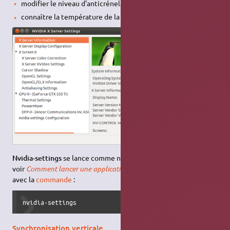
modifier le niveau d'anticrénelage ou d'anisotropie ;
connaître la température de la carte graphique ;
Nvidia-settings
se lance comme n'importe quelle application,
voir
Comment lancer une application ?
, ou depuis un
terminal
,
avec la
commande
:
nvidia-settings
Synchronisation verticale