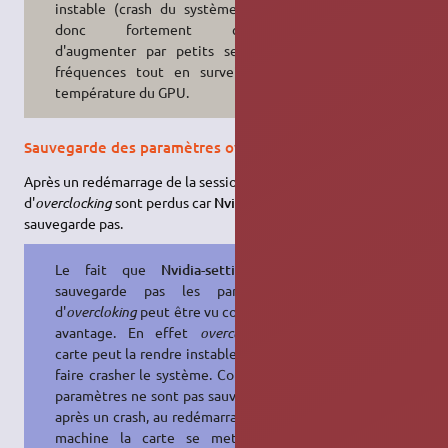
instable (crash du système). Il est
donc fortement conseillé
d'augmenter par petits seuils les
fréquences tout en surveillant la
température du GPU.
Sauvegarde des paramètres overclock
Après un redémarrage de la session, les paramètres
d'
overclocking
sont perdus car
Nvidia-settings
ne les
sauvegarde pas.
Le fait que
Nvidia-settings
ne
sauvegarde pas les paramètres
d'
overcloking
peut être vu comme un
avantage. En effet
overcloker
sa
carte peut la rendre instable et peut
faire crasher le système. Comme les
paramètres ne sont pas sauvegardés,
après un crash, au redémarrage de la
machine la carte se mettra aux