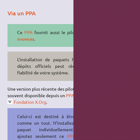
Via un PPA
Ce
PPA
fournit aussi le pilote libre
nouveau
.
L'installation de paquets hors des
dépôts officiels peut réduire la
fiabilité de votre système.
Une version plus récente des pilotes NVIDIA installés est
souvent disponible depuis un
PPA
maintenu par la
Fondation X.Org
.
Celui-ci est destiné à être utilisé
comme un tout. N'installez pas de
paquet individuellement mais
ajoutez seulement ce
PPA
à vos