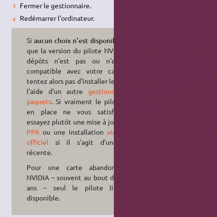
Fermer le gestionnaire.
Redémarrer l'ordinateur.
Si
aucun choix n'est disponible
, c'est
que la version du pilote NVIDIA des
dépôts n'est pas ou n'est plus
compatible avec votre carte. Ne
tentez alors pas d'installer le pilote à
l'aide d'un autre
gestionnaire de
paquets
. Si vraiment le pilote libre
en place ne vous satisfait pas,
essayez plutôt une mise à jour
via un
PPA
ou une installation
via le site
officiel
si il s'agit d'une carte
récente.
Pour une carte abandonné par
NVIDIA – souvent au bout de 5 à 10
ans – seul le pilote libre est
disponible.