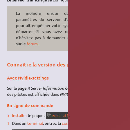
La moindre erreur dans les
paramètres du serveur d'affichage
pourrait empêcher votre système de
démarrer. Si vous avez un doute
n'hésitez pas à demander de l'aide
sur le
forum
.
Connaître la version des pilotes
Avec Nvidia-settings
Sur la page
X Server Information
de
Nvidia-settings
, la version
des pilotes est affichée dans
NVIDIA Driver Version
.
En ligne de commande
Installer
le paquet
.
mesa-utils
Dans un
terminal
, entrez la
commande
suivante: