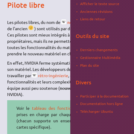
Pilote libre
Afficher le texte source
Anciennes révisions
Liens de retour
Les pilotes libres, du nom de
nouveau
, (pour le différencier
de l'ancien
) sont utilisés par défaut sur Ubuntu.
Ces pilotes sont mieux intégrés à
Ubuntu
que les pilotes
Outils du site
propriétaires, mais ils ne permettent que rarement d'utiliser
toutes les fonctionnalités du matériel, et mettent du temps à
Derniers changements
prendre le nouveau matériel en charge.
Gestionnaire Multimédia
En effet, NVIDIA ferme systématiquement les spécificités de
Plan du site
son matériel. Les développeurs de
nouveau
ne peuvent que
travailler par
rétro-ingénierie
, ce qui, vu le nombre de
Divers
fonctionnalités et leurs complexités, est ingérable pour une
équipe aussi peu soutenue (
nouveau
n'est pas soutenu par
NVIDIA).
Participer à la documentation
Documentation hors ligne
Voir le
tableau des fonctionnalités
Télécharger Ubuntu
prises en charge par chaque pilote
(chacun supporte un ensemble de
cartes spécifique).