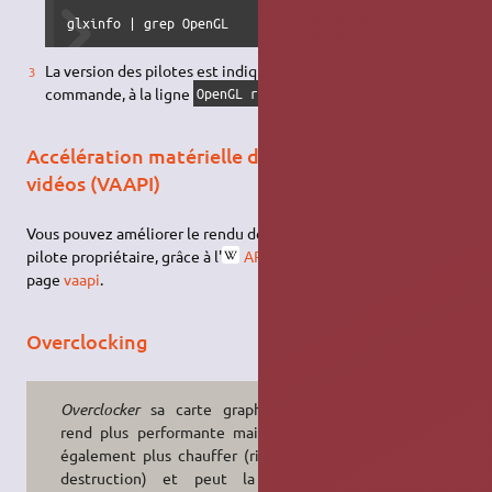
glxinfo | grep OpenGL
La version des pilotes est indiquée dans le retour de cette
commande, à la ligne
.
OpenGL renderer string
Accélération matérielle du décodage des
vidéos (VAAPI)
Vous pouvez améliorer le rendu de certaines vidéos avec le
pilote propriétaire, grâce à l'
API d'accélération vidéo
, voir la
page
vaapi
.
Overclocking
Overclocker
sa carte graphique la
rend plus performante mais la fait
également plus chauffer (risque de
destruction) et peut la rendre