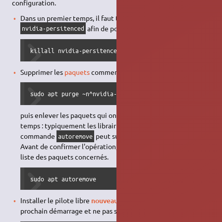
configuration.
Dans un premier temps, il faut tuer le processus
afin de pouvoir désinstaller le paquet :
nvidia-persitenced
killall nvidia-persitenced
Supprimer les
paquets
commençant par
:
nvidia-
sudo apt purge ~n^nvidia-
puis enlever les paquets qui ont été installés en même
temps : typiquement les librairies
CUDA
. Attention, la
commande
peut supprimer d'autres paquets.
autoremove
Avant de confirmer l'opération, il est important de vérifier la
liste des paquets concernés.
sudo apt autoremove
Installer le pilote libre
nouveau
pour obtenir un affichage au
prochain démarrage et ne pas se retrouver en mode console :