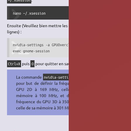
~/.xsession
nano ~/.xsession
Ensuite (Veuillez bien mettre les deux commandes sur deux
lignes) :
nvidia-settings -a GPUOverclockingState=1 -a GPU2DClockFre
exec gnome-session
puis
pour quitter en sauvegardant.
Ctrl+X
O
La commande
a ici
nvidia-settings
pour but de définir la fréquence du
GPU 2D à 169
MHz
, celle de sa
mémoire à 100
MHz
, et définir la
fréquence du GPU 3D à 350
MHz
et
celle de sa mémoire à 301
MHz
.