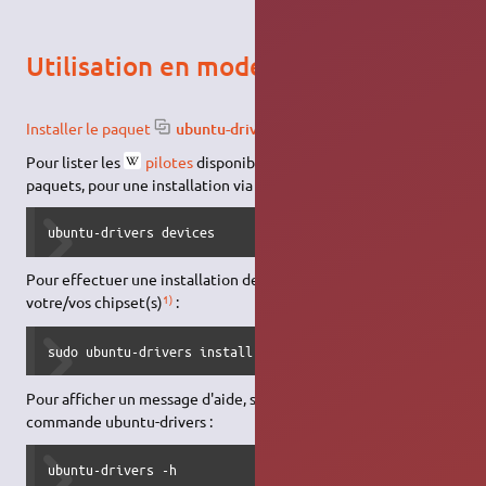
Utilisation en mode console
Installer le paquet
ubuntu-drivers-common
.
Pour lister les
pilotes
disponibles, ainsi que le nom des
paquets, pour une installation via
apt
:
ubuntu-drivers devices
Pour effectuer une installation de votre/vos
driver(s)
pour
1)
votre/vos chipset(s)
:
sudo ubuntu-drivers install
Pour afficher un message d'aide, sur l'utilisation de la
commande ubuntu-drivers :
ubuntu-drivers -h