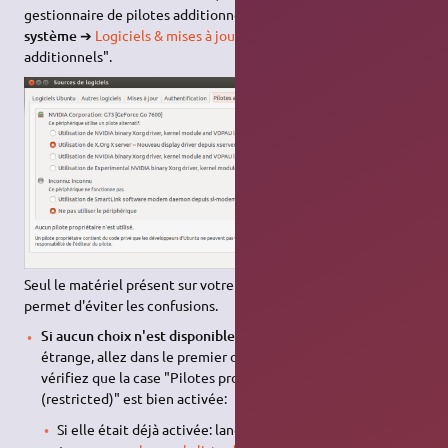
gestionnaire de pilotes additionnels depuis les
Paramètres
système
➔
Logiciels & mises à jour
➔ onglet "Pilotes
additionnels".
Seul le matériel présent sur votre ordinateur est listé, ce qui
permet d'éviter les confusions.
Si aucun choix n'est disponible
et que ceci vous semble
étrange, allez dans le premier onglet
Logiciels Ubuntu
et
vérifiez que la case "Pilotes propriétaires de périphériques
(restricted)" est bien activée:
Si elle était déjà activée: lancez le
Gestionnaire de mises à