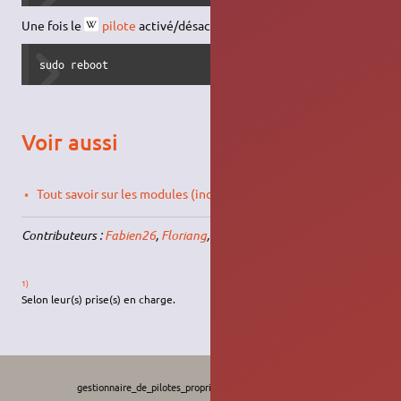
Une fois le
pilote
activé/désactivé, redémarrer l'ordinateur :
sudo reboot
Voir aussi
Tout savoir sur les modules (incluant les drivers) sous Linux
Contributeurs :
Fabien26
,
Floriang
,
Binnette
,
BeAvEr
.
1)
Selon leur(s) prise(s) en charge.
gestionnaire_de_pilotes_proprietaires.txt
· Dernière modification :
Le