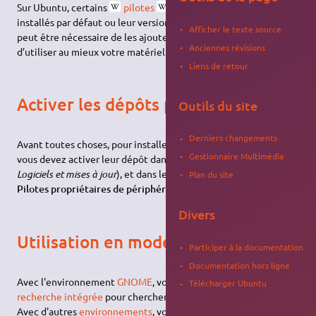
Sur Ubuntu, certains
pilotes
propriétaires
ne sont pas
installés par défaut ou leur version ne donne pas satisfaction. Il
Afficher le texte source
peut être nécessaire de les ajouter ou d’en changer afin
Anciennes révisions
d’utiliser au mieux votre matériel.
Liens de retour
Activer les dépôts propriétaires
Outils du site
Derniers changements
Avant toutes choses, pour installer des pilotes propriétaires
Gestionnaire Multimédia
vous devez activer leur dépôt dans
Sources de logiciels
(ou
Logiciels et mises à jour
), et dans le premier onglet, cocher
Plan du site
Pilotes propriétaires de périphériques (restricted)
.
Divers
Utilisation en mode graphique
Participer à la documentation
Documentation hors ligne
Avec l'environnement
GNOME
, vous pouvez utilisez
la
Télécharger Ubuntu
recherche intégrée
pour chercher "pilotes additionnels".
Avec d'autres
environnements
, vous pouvez lancer le