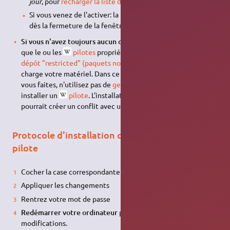
jour
, pour
recharger la liste des paquets disponibles
Si vous venez de l'activer: la mise à jour sera demandée
dès la fermeture de la fenêtre "Sources de logiciels".
Si vous n'avez toujours aucun choix
, il y a de fortes chances
que le ou les
pilotes
propriétaires disponibles dans le
dépôt "restricted" (paquets non-libres)
ne prennent pas en
charge votre matériel. Dans ce cas et sauf à savoir ce que
vous faites, n'utilisez pas de
gestionnaire de paquets
pour
installer un
pilote
. L'installation d'un paquet inadapté
pourrait créer un conflit avec une installation alternative.
Protocole d'installation ou suppression de
pilote
Cocher la case correspondante
Appliquer les changements
Rentrez votre mot de passe
Redémarrer votre ordinateur
pour prendre en compte les
modifications.