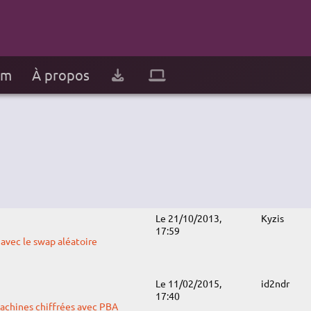
um
À propos
Le 21/10/2013,
Kyzis
17:59
avec le swap aléatoire
Le 11/02/2015,
id2ndr
17:40
achines chiffrées avec PBA