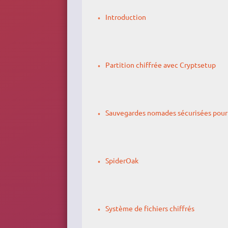
Introduction
Partition chiffrée avec Cryptsetup
Sauvegardes nomades sécurisées pour
SpiderOak
Système de fichiers chiffrés