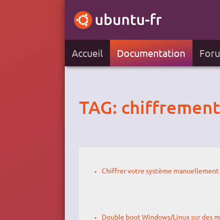
Accueil
Documentation
For
TAG: chiffrement
Chiffrer votre système manuellement 
Double boot Windows/Linux sur des m