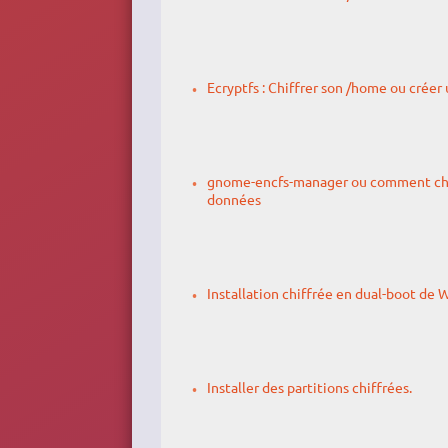
Ecryptfs : Chiffrer son /home ou créer 
gnome-encfs-manager ou comment chif
données
Installation chiffrée en dual-boot de
Installer des partitions chiffrées.