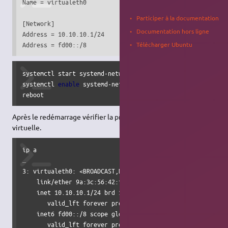
Name = virtualeth0

Participer à la documentation
[Network]

Documentation hors ligne
Address = 10.10.10.1/24

Address = fd00::/8
Télécharger Ubuntu
systemctl start systemd-networkd.service

systemctl 
enable
 systemd-networkd.service

reboot
Après le redémarrage vérifier la présence de l'interface réseau
virtuelle.
ip a

…

3: virtualeth0: <BROADCAST,NOARP,UP,LOWER_UP> mtu 1500 qdi
    link/ether 9a:3c:56:42:f5:c9 brd ff:ff:ff:ff:ff:ff

    inet 10.10.10.1/24 brd 10.10.10.255 scope global virtu
       valid_lft forever preferred_lft forever

    inet6 fd00::/8 scope global

       valid_lft forever preferred_lft forever
