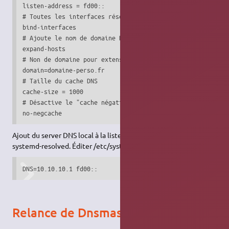
listen-address = fd00::

# Toutes les interfaces réseau sont en mode serveur DNS c’
bind-interfaces

# Ajoute le nom de domaine DNS aux entrées /etc/hosts

expand-hosts

# Non de domaine pour extensions "expand-hosts"

domain=domaine-perso.fr

# Taille du cache DNS

cache-size = 1000

# Désactive le "cache négatif" sur réponses "no such domai
no-negcache
Ajout du server
DNS
local à la liste des serveurs
DNS
de
systemd-resolved. Éditer /etc/systemd/resolved.conf
DNS=10.10.10.1 fd00::
Relance de Dnsmasq