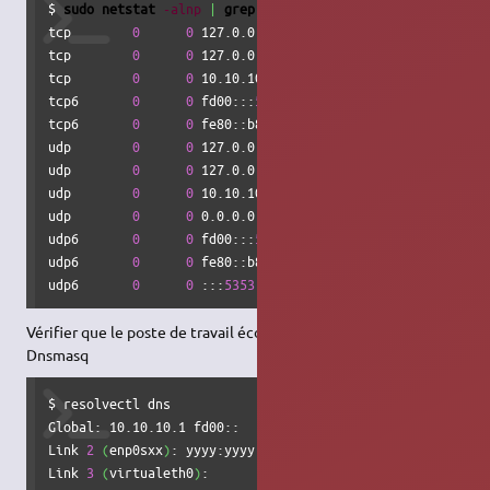
$ 
sudo
netstat
-alnp
|
grep
-i
 :
53
tcp        
0
0
 127.0.0.53:
53
           0.0.0.0:
*
    
tcp        
0
0
 127.0.0.1:
53
            0.0.0.0:
*
    
tcp        
0
0
 10.10.10.1:
53
           0.0.0.0:
*
    
tcp6       
0
0
 fd00:::
53
               :::
*
         
tcp6       
0
0
 fe80::b817:faff:fe21:
53
 :::
*
         
udp        
0
0
 127.0.0.53:
53
           0.0.0.0:
*
udp        
0
0
 127.0.0.1:
53
            0.0.0.0:
*
udp        
0
0
 10.10.10.1:
53
           0.0.0.0:
*
udp        
0
0
 0.0.0.0:
5353
            0.0.0.0:
*
udp6       
0
0
 fd00:::
53
               :::
*
udp6       
0
0
 fe80::b817:faff:fe21:
53
 :::
*
udp6       
0
0
 :::
5353
                 :::
*
Vérifier que le poste de travail écoute les résolution
DNS
de
Dnsmasq
$ resolvectl dns

Global: 10.10.10.1 fd00::

Link 
2
(
enp0sxx
)
: yyyy:yyyy:yyyy::yyyy yyy.yyy.yyy.yyy

Link 
3
(
virtualeth0
)
:
