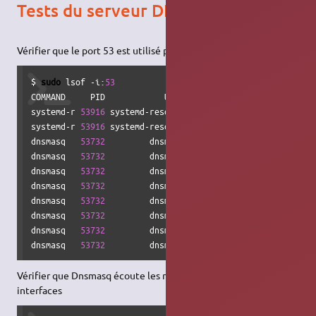
Tests du serveur DNS
Vérifier que le port 53 est utilisé par Dnsmasq
$ 
sudo
 lsof -i:
53
COMMAND     PID            USER   FD   TYPE DEVICE SIZE
/
O
systemd-r 
53916
 systemd-resolve   12u  IPv4  
99537
      0
systemd-r 
53916
 systemd-resolve   13u  IPv4  
99538
      0
dnsmasq   
53732
         dnsmasq    4u  IPv4  
95141
      0
dnsmasq   
53732
         dnsmasq    5u  IPv4  
95142
      0
dnsmasq   
53732
         dnsmasq    6u  IPv4  
95151
      0
dnsmasq   
53732
         dnsmasq    7u  IPv4  
95152
      0
dnsmasq   
53732
         dnsmasq    8u  IPv6  
95153
      0
dnsmasq   
53732
         dnsmasq    9u  IPv6  
95154
      0
dnsmasq   
53732
         dnsmasq   10u  IPv6  
95155
      0
dnsmasq   
53732
         dnsmasq   11u  IPv6  
95156
      0
Vérifier que Dnsmasq écoute les requettes
DNS
sur les bonnes
interfaces