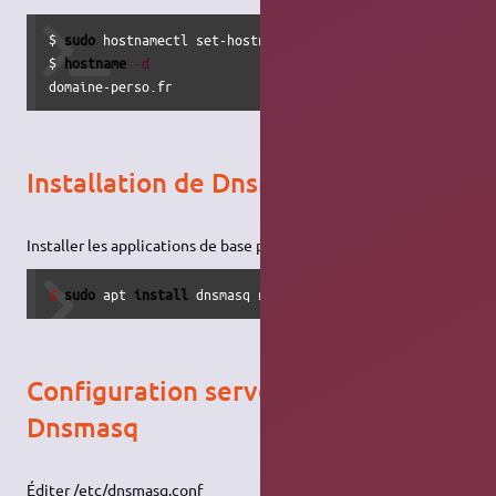
$ 
sudo
 hostnamectl set-hostname MachineUbuntu.domaine-per
$ 
hostname
-d
domaine-perso.fr
Installation de Dnsmasq
Installer les applications de base pour Dnsmasq et sa gestion
$ 
sudo
 apt 
install
 dnsmasq net-tools
Configuration serveur DNS de
Dnsmasq
Éditer /etc/dnsmasq.conf