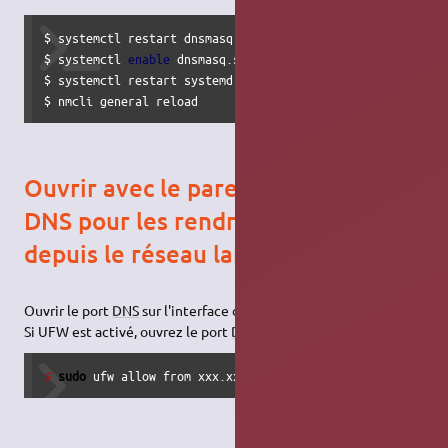
$ systemctl restart dnsmasq.service

$ systemctl 
enable
 dnsmasq.service

$ systemctl restart systemd-resolved.service

$ nmcli general reload
Ouvrir avec le pare feu les ports
DNS pour les rendre accessibles
depuis le réseau lan
Ouvrir le port
DNS
sur l'interface d'ip xxx.xxx.xxx.xxx avec UFW.
Si UFW est activé, ouvrez le port
DNS
53, UDP.
$ 
sudo
 ufw allow from xxx.xxx.0.0
/
16
 to any port 
53
 proto