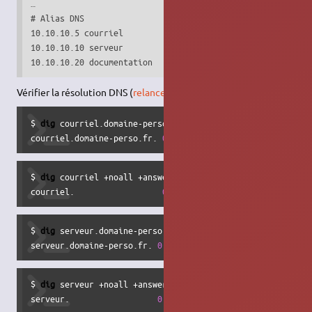
…

# Alias DNS

10.10.10.5 courriel

10.10.10.10 serveur

10.10.10.20 documentation
Vérifier la résolution DNS (
relancer Dnsmasq si nécessaire
)
$ 
dig
 courriel.domaine-perso.fr +noall +answer

courriel.domaine-perso.fr. 
0
     IN     A     10.10.10.5
$ 
dig
 courriel +noall +answer

courriel.                  
0
     IN     A     10.10.10.5
$ 
dig
 serveur.domaine-perso.fr +noall +answer

serveur.domaine-perso.fr. 
0
     IN     A     10.10.10.10
$ 
dig
 serveur +noall +answer

serveur.                  
0
     IN     A     10.10.10.10