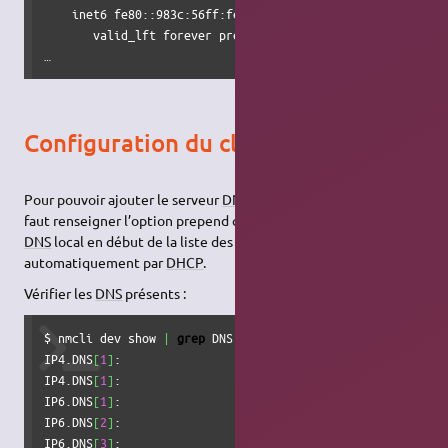
    inet6 fe80::983c:56ff:fe42:f5c9/64 scope link

       valid_lft forever preferred_lft forever

…
Configuration du client DHCP
Pour pouvoir ajouter le serveur
DNS
local à /etc/resolv.conf, il
faut renseigner l’option prepend qui permet l’ajout du serveur
DNS
local en début de la liste des serveurs
DNS
fournit
automatiquement par
DHCP
.
Vérifier les
DNS
présents :
$ nmcli dev show 
|
grep
 DNS

IP4.DNS
[
1
]
:                    yyy.yyy.yyy.yyy

IP4.DNS
[
1
]
:                    yyy.yyy.yyy.yyy

IP6.DNS
[
1
]
:                    yyyy:yyyy:yyyy::yyyy

IP6.DNS
[
2
]
:                    yyyy:yyyy:yyyy::yyyy

IP6.DNS
[
3
]
:                    yyyy:yyyy:yyyy::yyyy
