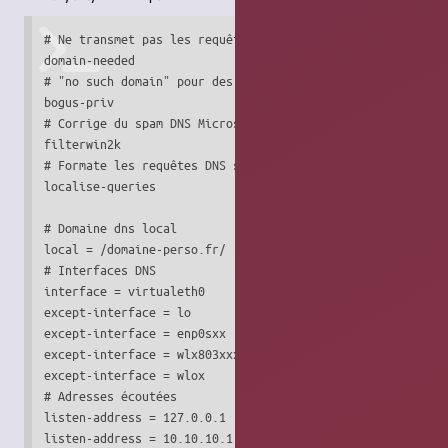
# Ne transmet pas les requêtes ne contenant pas un nom de 
domain-needed

# "no such domain" pour des adresses IP privées non référe
bogus-priv

# Corrige du spam DNS Microsoft

filterwin2k

# Formate les requêtes DNS suivant l’interface réseau util
localise-queries

# Domaine dns local

local = /domaine-perso.fr/

# Interfaces DNS

interface = virtualeth0

except-interface = lo

except-interface = enp0sxx

except-interface = wlx803xxxxx

except-interface = wlox

# Adresses écoutées

listen-address = 127.0.0.1

listen-address = 10.10.10.1
