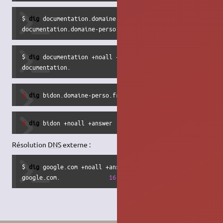
$ 
dig
 documentation.domaine-perso.fr +noall +answer

documentation.domaine-perso.fr. 
0
     IN     A     10.10.
$ 
dig
 documentation +noall +answer

documentation.                  
0
     IN     A     10.10.
$ 
dig
 bidon.domaine-perso.fr +noall +answer
$ 
dig
 bidon +noall +answer
Résolution
DNS
externe :
$ 
dig
 google.com +noall +answer

google.com.              
16
    IN     A     216.58.223.11