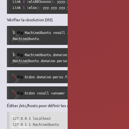
Link 
4
(
wlx803xxxxx
)
: yyyy:yyyy:yyyy::yyyy yyyy:yyyy:yyyy:
Link 
5
(
wlox
)
: yyy.yyy.yyy.yyy
Vérifier la résolution
DNS
$ 
dig
 MachineUbuntu +noall +answer

MachineUbuntu.                  
0
       IN      A       1
$ 
dig
 MachineUbuntu.domaine-perso.fr +noall +answer

MachineUbuntu.domaine-perso.fr. 
0
       IN      A       1
$ 
dig
 bidon.domaine-perso.fr +noall +answer
$ 
dig
 bidon +noall +answer
Éditer /etc/hosts pour définir les alias
DNS
127.0.0.1 localhost

127.0.1.1 MachineUbuntu
