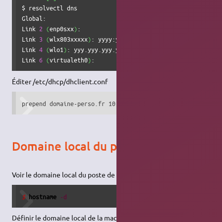
$ resolvectl dns

Global:

Link 
2
(
enp0sxx
)
:

Link 
3
(
wlx803xxxxx
)
: yyyy:yyyy:yyyy::yyyy yyyy:yyyy:yyyy:
Link 
4
(
wlo1
)
: yyy.yyy.yyy.yyy

Link 
6
(
virtualeth0
)
:
Éditer /etc/dhcp/dhclient.conf
prepend domaine-perso.fr 10.10.10.1 fd00::;
Domaine local du poste de travail
Voir le domaine local du poste de travail
$ 
hostname
-d
Définir le domaine local de la machine Ubuntu