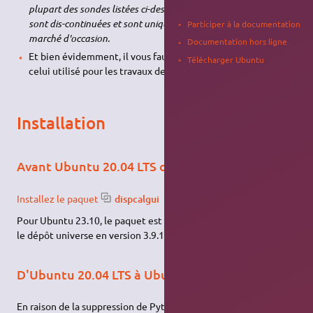
plupart des sondes listées ci-dessous, sauf les plus récentes,
sont dis-continuées et sont uniquement disponibles sur le
Participer à la documentation
marché d'occasion.
Documentation hors ligne
Et bien évidemment, il vous faudra un moniteur qui sera
Télécharger Ubuntu
celui utilisé pour les travaux de graphisme.
Installation
Avant Ubuntu 20.04 LTS ou pour Ubuntu 23.10
Installez le paquet
dispcalgui
Pour Ubuntu 23.10, le paquet est de nouveau disponible dans
le dépôt universe en version 3.9.11
D'Ubuntu 20.04 LTS à Ubuntu 23.04
En raison de la suppression de Python2 sur
Debian
pour sa