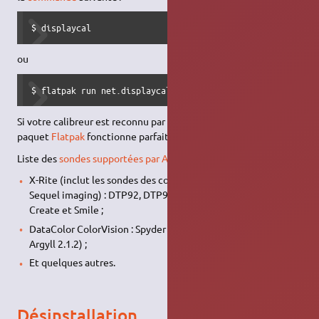
$ displaycal
ou
$ flatpak run net.displaycal.DisplayCAL
Si votre calibreur est reconnu par la version 2.1.2 d'Argyll, ce
paquet
Flatpak
fonctionne parfaitement sous
Ubuntu 20.04
.
Liste des
sondes supportées par Argyll CMS
:
X-Rite (inclut les sondes des compagnies Gretag-Macbeth et
Sequel imaging) : DTP92, DTP94, Chroma 5, i1, Color Munki
Create et Smile ;
DataColor ColorVision : Spyder 2, 3, 4, 5 et SpyderX (depuis
Argyll 2.1.2) ;
Et quelques autres.
Désinstallation