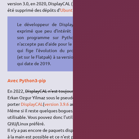
version 3.0, en 2020, DisplayCAL (programmé en
Python
2.7) a
été supprimé des dépôts d'
Ubuntu20.04 LTS
.
Le développeur de DisplayCAL n'a
exprimé que peu d'intérêt à porter
son programme sur Python3.0 et
n'accepte pas d'aide pour le faire. Ce
qui fige l'évolution du programme
(et sur le Flatpak) à sa version 3.8.9.3
qui date de 2019.
Avec Python3-pip
En 2022,
DisplayCAL n'est toujours pas porté sur Python3.0
Erkan Ozgur Yilmaz sous le pseudo de eoyilmaz a décidé de
porter
DisplayCAL
(
version 3.9.6
au 12/06/2022) en Python 3.
Même si il reste quelques bogues, DisplayCAL est néanmoins
utilisable. Vous pouvez donc l’utiliser sur votre distribution
GNU
/Linux préféré.
Il n’y a pas encore de paquets disponibles, mais une installation
à la main est possible et ce n’est pas très compliqué (source :