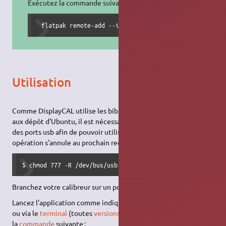
Exécutez la commande suivante :
 flatpak remote-add --if-not-exists flathub https://f
Utilisation
Comme DisplayCAL utilise les bibliothèques
Argyll
extérieures
aux dépôt d'Ubuntu, il est nécessaire d'élargir les permissions
des ports usb afin de pouvoir utiliser le calibreur. Cette
opération s'annule au prochain redémarrage.
$ chmod 777 -R /dev/bus/usb
Branchez votre calibreur sur un port usb.
Lancez l'application comme indiqué
ici
ou via le
terminal
(toutes
versions
ou
variantes
d'Ubuntu) avec
la
commande
suivante :