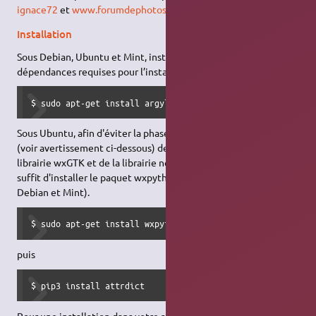
ignace72
et
www.forumdephotos.com
)
Installation
Sous Debian, Ubuntu et Mint, installez argyll et les
dépendances requises pour l’installation :
$ sudo apt-get install argyll build-essential dbus libgli
Sous Ubuntu, afin d'éviter la phase de construction très longue
(voir avertissement ci-dessous) de l'interface Python de la
librairie wxGTK et de la librairie nécessaire à l'exécution, il
suffit d'installer le paquet wxpython-tools (à vérifier pour
Debian et Mint).
$ sudo apt-get install wxpython-tools
puis
$ pip3 install attrdict 
Pour une installation dans votre répertoire ~/.local/