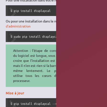
$ pip install displaycal
Ou pour une installation dans le répertoire /usr/ avec les
droits
d'administration
$ sudo pip install displaycal
Attention : l'étape de construction
du logiciel est longue, vous pourriez
croire que l'installation est plantée,
mais il n'en est rien si la barre tourne
même lentement. Le processus
utilise tous les cœurs de votre
processeur.
Mise à jour
$ pip install displaycal --upgrade