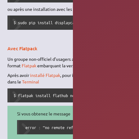
ou après une installation avec les
droits d'administration
$ sudo pip install displaycal --upgrade
Avec Flatpack
Un groupe non-officiel d'usagers a aussi porté ce programme au
format
Flatpak
embarquant la version 2.1.2 d'
Argyll
.
Après avoir
installé Flatpak
, pour installer DisplayCAL entrez
dans le
Terminal
$ flatpak install flathub net.displaycal.DisplayCAL
Si vous obtenez le message
 error : “no remote refs found similar to flathub” er