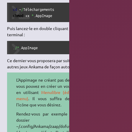
cd
 ~
/
chmod
 +x 
*
.AppImage
Puis lancez-le en double cliquant dessus, ou encore dans un
terminal :
.
/*
.AppImage
Ce dernier vous proposera par suite de télécharger Dofus et
autres jeux Ankama de façon automatisée.
L'Appimage ne créant pas de lanceur,
vous pouvez en créer un vous-même
en utilisant
Menulibre (éditeur de
menu)
. Il vous suffira de choisir
l'icône que vous désirez.
Rendez-vous par exemple dans le
dossier
~/.config/Ankama/zaap/dofus/content/gfx/artworks