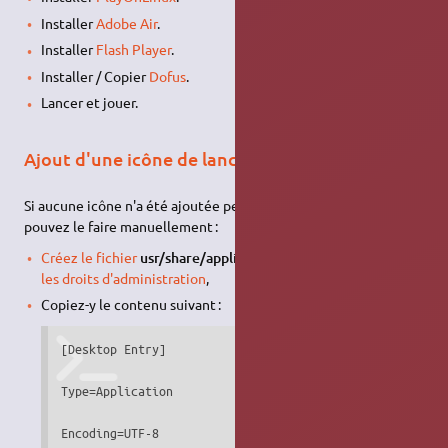
Installer
Adobe Air
.
Installer
Flash Player
.
Installer / Copier
Dofus
.
Lancer et jouer.
Ajout d'une icône de lancement
Si aucune icône n'a été ajoutée pendant l’installation, vous
pouvez le faire manuellement :
Créez le fichier
usr/share/applications/dofus.desktop
avec
les droits d'administration
,
Copiez-y le contenu suivant :
[Desktop Entry]

Type=Application

Encoding=UTF-8
