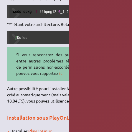
sudo
dpkg
-i
 libpng12-
0
_1.2.54-1ubuntu1_
*
.deb
"*" étant votre architecture. Relancez
.
/
Dofus
Si vous rencontrez des problèmes,
entre autres problèmes récurrents
de permissions non-accordées, vous
pouvez vous rapportez
ici
Autre possibilité pour l'installer facilement avec un raccourci
créé automatiquement (mais valable/testé uniquement pour la
18.04LTS), vous pouvez utiliser ce
script
.
Installation sous PlayOnLinux
Installer
PlayOnLinux
.