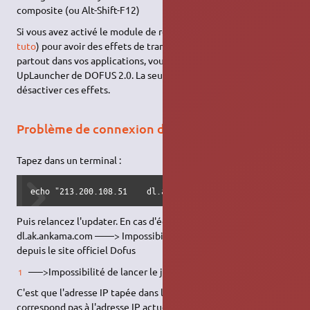
composite (ou Alt-Shift-F12)
Si vous avez activé le module de rendu Murrine (en suivant
ce
tuto
) pour avoir des effets de transparence trop stylés un peu
partout dans vos applications, vous ne pourrez pas lancer le
UpLauncher de DOFUS 2.0. La seule solution consiste à
désactiver ces effets.
Problème de connexion de l'updater
Tapez dans un terminal :
echo "213.200.108.51    dl.ak.ankama.com" | sudo tee -a /
Puis relancez l'updater. En cas d'échec dû à la connexion à
dl.ak.ankama.com ——> Impossibilité de télécharger le jeu
depuis le site officiel Dofus
—–>Impossibilité de lancer le jeu depuis l'updater
C'est que l'adresse IP tapée dans le terminal ci-dessus ne
correspond pas à l'adresse IP actuelle de dl.ak.ankama.com d'où