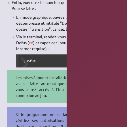
Enfin, exécutez le launcher qui installera lui-même le jeu.
Pour se faire :
En mode graphique, ouvrez le dossier nouvellement
décompressé et intitulé "Dofus". Entrez ensuite dans le
dossier
"transition". Lancez le
fichier
"transition"
Via le terminal, rendez-vous dans le nouveau dossier
Dofus (
cd
) et tapez ceci pour lancer le jeu (connexion
internet requise) :
.
/
Dofus
Les mises à jour et installation du jeu
va se faire automatiquement, et
vous aurez accès à l'interface de
connexion au jeu.
Si le programme ne se lance pas,
vérifiez ses autorisations : clique
droit sur transition (fichier) >