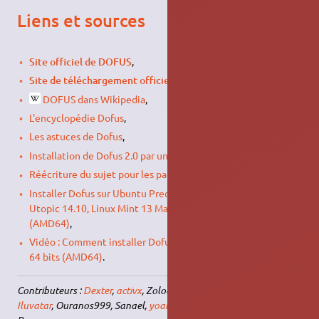
Liens et sources
Site officiel de DOFUS
,
Site de téléchargement officiel de DOFUS
,
DOFUS dans Wikipedia
,
L'encyclopédie Dofus
,
Les astuces de Dofus
,
Installation de Dofus 2.0 par un paquet debian
,
Réécriture du sujet pour les paquets debian de Dofus 2.0
,
Installer Dofus sur Ubuntu Precise 12.04, Trusty 14.04,
Utopic 14.10, Linux Mint 13 Maya ou 17 Qiana 64 bits
(AMD64)
,
Vidéo : Comment installer Dofus (wakfu) sur Ubuntu 14.04
64 bits (AMD64)
.
Contributeurs :
Dexter
,
activx
, Zoloom,
Jean-lux
,
Mydoom666
,
Iluvatar
, Ouranos999, Sanael,
yoann21
,
Phendrax
,
alma31
,