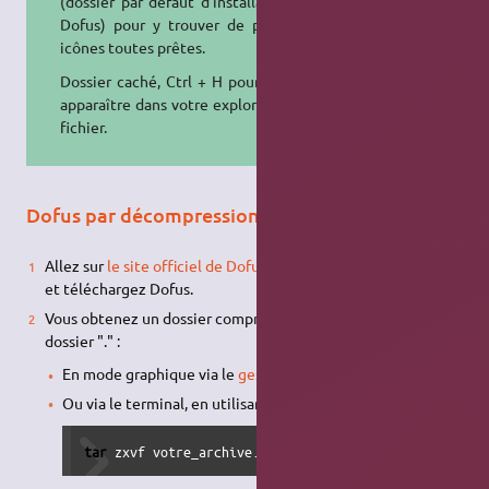
(dossier par défaut d'installation de
Dofus) pour y trouver de possibles
icônes toutes prêtes.
Dossier caché, Ctrl + H pour le faire
apparaître dans votre explorateur de
fichier.
Dofus par décompression de l'archive officielle
Allez sur
le site officiel de Dofus, rubrique téléchargement
,
et téléchargez Dofus.
Vous obtenez un dossier compressé. Décompressez le
dossier "." :
En mode graphique via le
gestionnaire d'archive
.
Ou via le terminal, en utilisant la commande :
tar
 zxvf votre_archive.tar.gz