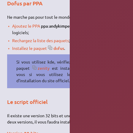
Dofus par PPA
Ne marche pas pour tout le monde.
1)
Ajoutez le PPA
ppa:andykimpe/dofus
dans vos sources de
logiciels;
Rechargez la liste des paquets
;
Installez le paquet
dofus
.
Si vous utilisez kde, vérifiez que le
paquet
zenity
est installé chez
vous si vous utilisez le script
d'installation du site officiel.
Le script officiel
Il existe une version 32 bits et une version 64 bits. Pour les
deux versions, il vous faudra installer au préalable
Wine
.