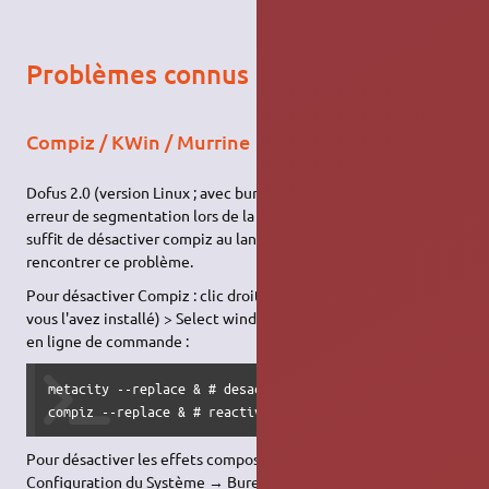
Problèmes connus
Compiz / KWin / Murrine
Dofus 2.0 (version Linux ; avec bureau
Unity
) plante avec une
erreur de segmentation lors de la saisie du mot de passe : il
suffit de désactiver compiz au lancement de Dofus pour ne plus
rencontrer ce problème.
Pour désactiver Compiz : clic droit sur l'icone de icon-fusion (si
vous l'avez installé) > Select window manager > Metacity, ou
en ligne de commande :
metacity --replace & # desactive compiz

compiz --replace & # reactive compiz
Pour désactiver les effets composites de KWin : Menu K →
Configuration du Système → Bureau → Suspendre l'affichage