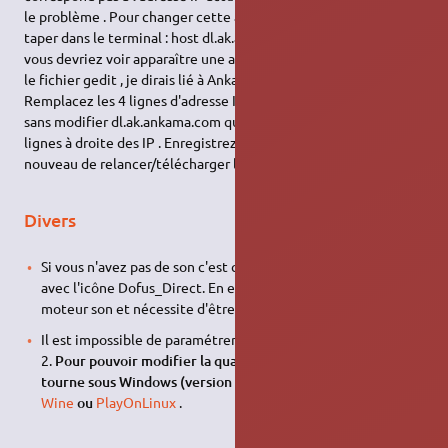
le problème . Pour changer cette adresse IP il vous suffit de
taper dans le terminal : host dl.ak.ankama.com , ceci étant fait
vous devriez voir apparaître une adresse IP. Il faut la copier dans
le fichier gedit , je dirais lié à Ankama … C'est flou :/ pardon .
Remplacez les 4 lignes d'adresse IP par la nouvelle obtenue ,
sans modifier dl.ak.ankama.com qui se situe sur les mêmes
lignes à droite des IP . Enregistrez et fermez . Essayez de
nouveau de relancer/télécharger le jeu.
Divers
Si vous n'avez pas de son c'est que vous avez lancé Dofus
avec l'icône Dofus_Direct. En effet c'est l'updater qui gère le
moteur son et nécessite d'être lancé lorsque vous jouez.
Il est impossible de paramétrer la qualité flash dans DOFUS
2.
Pour pouvoir modifier la qualité de flash, il faut que le jeu
tourne sous Windows (version 3 d'Adobe Air) donc sous
Wine
ou
PlayOnLinux
.