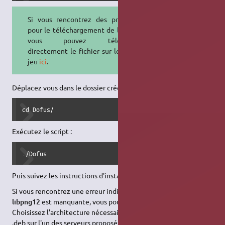
Si vous rencontrez des problèmes
pour le téléchargement de l'archive,
vous pouvez télécharger
directement le fichier sur le site du
jeu
ici
.
Déplacez vous dans le dossier créé :
cd Dofus/
Exécutez le script :
./Dofus
Puis suivez les instructions d'installation.
Si vous rencontrez une erreur indiquant que la librairie
libpng12
est manquante, vous pouvez la télécharger
ici
.
Choisissez l'architecture nécessaire et télécharger le paquet
.deb sur l'un des serveurs proposés. Ensuite pour l'installer :