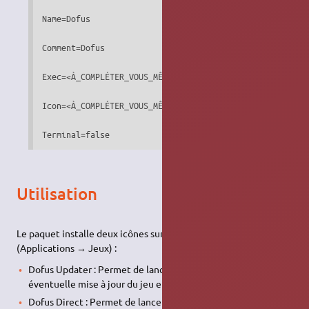
Name=Dofus

Comment=Dofus

Exec=<À_COMPLÉTER_VOUS_MÊME>/Dofus/transition/transition
Icon=<À_COMPLÉTER_VOUS_MÊME>.png

Terminal=false
Utilisation
Le paquet installe deux icônes sur le Bureau et dans le menu
(Applications → Jeux) :
Dofus Updater : Permet de lancer l'updater pour faire une
éventuelle mise à jour du jeu et profiter du son.
Dofus Direct : Permet de lancer directement le jeu sans