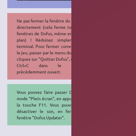
Ne pas fermer la fenêtre du terminal
directement (cela ferme toutes les
fenêtres de Dofus, même en arrière-
plan) ! Réduisez simplement le
terminal. Pour fermer correctement
le jeu, passer par le menu du jeu puis
cliquez sur "Quitter Dofus", ou faites
Ctrl+C dans le terminal
précédemment ouvert.
Vous pouvez faire passer Dofus en
mode "Plein écran", en appuyant sur
la touche F11. Vous pouvez aussi
désactiver le son, en fermant la
fenêtre "Dofus Updater".