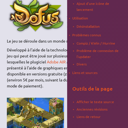
ligne massivement
Ajout d'une icône de
multijoueur (
massive multi-
lancement
player online role playing
Utilisation
game
, ou
MMORPG
)
développé et distribué par
Désinstallation
l'entreprise française
Ankama
.
Problèmes connus
Le jeu se déroule dans un monde médiéval fantastique.
Compiz / KWin / Murrine
Développé à l'aide de la technologie Adobe AIR, DOFUS est un
Problème de connexion de
jeu qui peut être joué sur plusieurs plate-formes (celles pour
l'updater
lesquelles le plugiciel
Adobe AIR
a été développé). Le jeu est
Divers
présenté à l'aide de graphiques en 3D isométrique, et est
Liens et sources
disponible en versions gratuite (zone limitée) ou payante
(environ 5€ par mois, suivant la durée d’abonnement et le
mode de paiement).
Outils de la page
Afficher le texte source
Anciennes révisions
Liens de retour