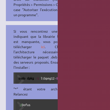
Propriétés > Permissions > Cochez la
case "Autoriser l'exécution comme
un programme".
Si vous rencontrez une erreur
indiquant que la librairie
libpng12
est manquante, vous pouvez la
télécharger
ici
. Choisissez
l'architecture nécessaire et
télécharger le paquet .deb sur l'un
des serveurs proposés. Ensuite pour
l'installer :
sudo
dpkg
-i
 libpng12-
0
_1.2.54-1ubuntu1_
*
.deb
"*" étant votre architecture.
Relancez
.
/
Dofus