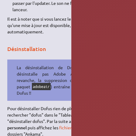
passer par l'updater. Le son ne fonctionne pas avec ce
lanceur.
Il est à noter que si vous lancez le jeu par Dofus Direct et
qu'une mise à jour est disponible, l'updater sera lancé
automatiquement.
Désinstallation
La désinstallation de Dofus ne
désinstalle pas Adobe AIR. En
revanche, la suppression d'AIR (le
paquet
) entraîne celle de
adobeair
Dofus !!
Pour désinstaller Dofus rien de plus simple il suffit de
rechercher "dofus" dans le "Tableau de Bord" et de cliquer sur
"désinstaller dofus". Par la suite allez dans votre
Dossier
personnel
puis affichez les
fichiers cachés
et supprimez les
dossiers "Ankama".