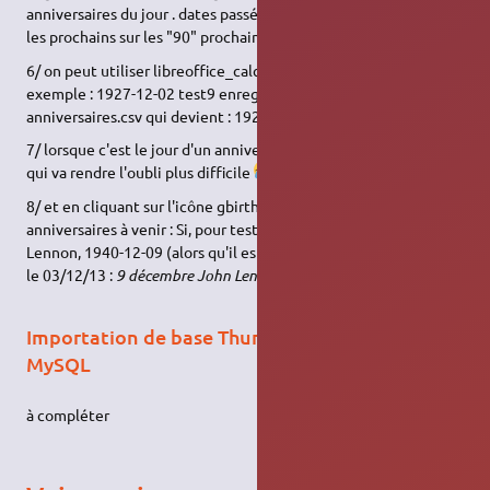
anniversaires du jour . dates passées les "deux" derniers jours .
les prochains sur les "90" prochains jours
6/ on peut utiliser libreoffice_calc pour saisir les dates. format :
exemple : 1927-12-02 test9 enregistrer sous : format csv :
anniversaires.csv qui devient : 1927-12-02, test9
7/ lorsque c'est le jour d'un anniversaire, une fenêtre apparaît,
qui va rendre l'oubli plus difficile
8/ et en cliquant sur l'icône gbirthday, on a la liste des
anniversaires à venir : Si, pour tester, vous aviez saisi John
Lennon, 1940-12-09 (alors qu'il est né en octobre), vous aurez
le 03/12/13 :
9 décembre John Lennon 6 Days 73 years
Importation de base Thunderbird, Sunbird,
MySQL
à compléter