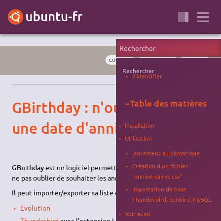
COURRIEL
BUREAUTIQUE
INTERNET
Rechercher
S'identifier
−
Table des matières
GBirthday : n'oubliez plus
une date d'anniversaire !
Installation
Utilisation
lancement au démarrage
Création d'un fichier
GBirthday
est un logiciel permettant de créer des alertes pour
"anniversaires.csv"
ne pas oublier de souhaiter les anniversaires.
Importation de base
Il peut importer/exporter sa liste d'anniversaires depuis/vers
Thunderbird, Sunbird, MySQL
Evolution
Voir aussi
Thunderbird
avec l'extension Lightning