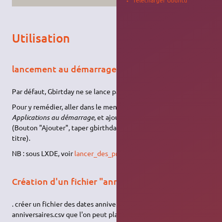
Télécharger Ubuntu
Utilisation
lancement au démarrage
Par défaut, Gbirtday ne se lance pas automatiquement.
Pour y remédier, aller dans le menu
Système → Préférences →
Applications au démarrage
, et ajouter Gbirthday à la liste
(Bouton "Ajouter", taper gbirthday dans "commande" et dans
titre).
NB : sous LXDE, voir
lancer_des_programmes_au_demarrage
Création d'un fichier "anniversaires.csv"
. créer un fichier des dates anniversaires : par ex :
anniversaires.csv que l'on peut placer, par exemple, dans un