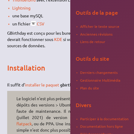
Lightning
Outils de la page
une base mySQL
un fichier
CSV
Afficher le texte source
GBirthday est conçu pour les bureaux
GNOME
et
Xfce
, mais
Anciennes révisions
devrait fonctionner sous
KDE
si vous utilisez une de ces
Liens de retour
sources de données.
Outils du site
Installation
Derniers changements
Gestionnaire Multimédia
Il suffit d'
installer le paquet
gbirthday
.
Plan du site
Le logiciel n'est plus présent dans les
Divers
dépôts des versions > Ubuntu 18.04,
faute de maintenance. Il n'y a pas
(juillet 2021) de version
snap
ou
Participer à la documentation
flatpack
, ou de PPA. Une installation
Documentation hors ligne
simple n'est donc plus possible.