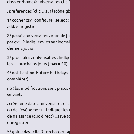
dossier /home/anniversaires clic D sur icône gbirthday
. preferences (clic D sur l'icône gbirthday) :
1/ cocher csv : configure : select : le fichier anniversaires.csv >
add, enregistrer
2/ passé anniversaires : nbre de jours après la date anniversaire :
par ex : -2 indiquera les anniversaires qui se sont passés les deux
derniers jours
3/ prochains anniversaires : indique les anniversaires à venir sur
les … prochains jours (max = 90).
4/ notification: Future birthdays : par défaut = 1 : ? (à
compléter)
nb : les modifications sont prises en compte au démarrage
suivant.
. créer une date anniversaire : clic D : add : .. nom de la personne
ou de l'événement .. indiquer les mois, année (flèches) et jour
de naissance (clic direct) .. save to file/database : ici : csv-file,
enregistrer
5/ gbirthday : clic D : recharger : apparaissent : . dates