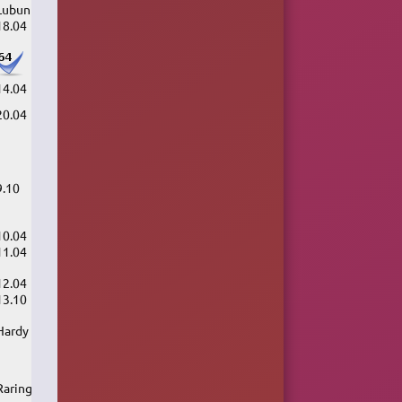
Lubuntu
18.04
14.04
20.04
9.10
10.04
11.04
12.04
13.10
Hardy
Raring