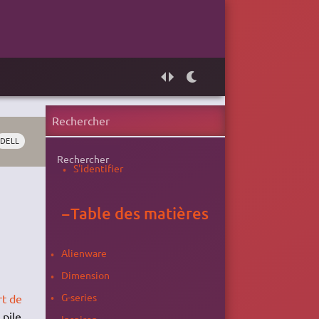
DELL
Rechercher
S'identifier
−
Table des matières
Alienware
Dimension
G-series
rt de
 pile
Inspiron