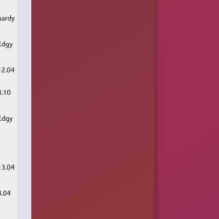
hardy
Edgy
12.04
8.10
Edgy
13.04
8.04