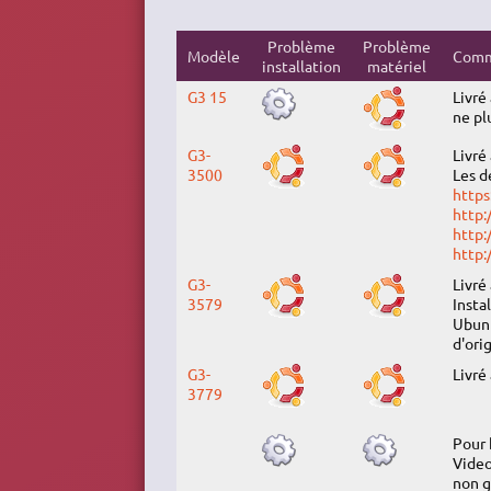
Problème
Problème
Modèle
Comm
installation
matériel
G3 15
Livré
ne pl
G3-
Livré
3500
Les d
https
http:
http:
http:
G3-
Livré
3579
Insta
Ubunt
d'orig
G3-
Livré
3779
Pour 
Video
non g