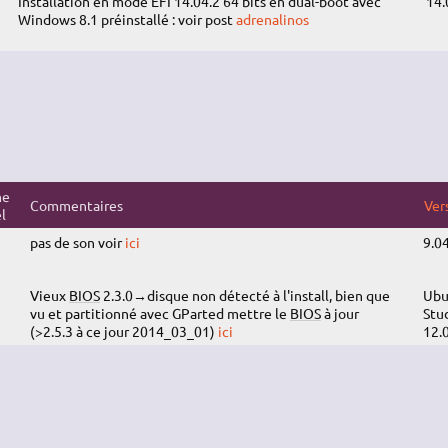
Installation en mode EFI 14.04.2 64 bits en dual-boot avec
14.
Windows 8.1 préinstallé : voir post
adrenalinos
me
Commentaires
Ver
l
pas de son voir
ici
9.0
Vieux
BIOS
2.3.0→disque non détecté à l'install, bien que
Ubu
vu et partitionné avec GParted mettre le
BIOS
à jour
Stu
(>2.5.3 à ce jour 2014_03_01)
ici
12.