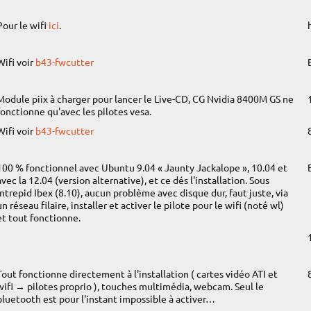
Pour le wifi
ici
.
Wifi voir
b43-fwcutter
Module piix à charger pour lancer le Live-CD, CG Nvidia 8400M GS ne
fonctionne qu'avec les pilotes vesa.
Wifi voir
b43-fwcutter
100 % fonctionnel avec Ubuntu 9.04 « Jaunty Jackalope », 10.04 et
avec la 12.04 (version alternative), et ce dés l'installation. Sous
Intrepid Ibex (8.10), aucun problème avec disque dur, faut juste, via
un réseau filaire, installer et activer le pilote pour le wifi (noté wl)
et tout fonctionne.
Tout fonctionne directement à l'installation ( cartes vidéo ATI et
wifi → pilotes proprio ), touches multimédia, webcam. Seul le
bluetooth est pour l'instant impossible à activer…