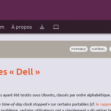
um
À propos
PORTABLE
MATÉRIEL
es « Dell »
es ayant été testés sous Ubuntu, classés par ordre alphabétique.
 «
time-of-day clock stopped
» sur certains portables (cf.
le rappo
 problème, certains utilisateurs ont « simplement » dû retirer la