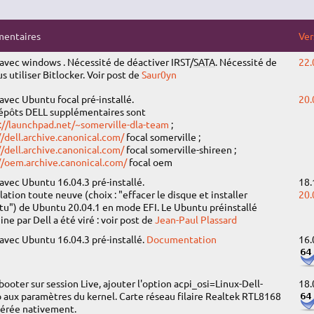
entaires
Ver
 avec windows . Nécessité de déactiver IRST/
SATA
. Nécessité de
22.
us utiliser Bitlocker. Voir post de
Saur0yn
 avec Ubuntu focal pré-installé.
20.
épôts DELL supplémentaires sont
://launchpad.net/~somerville-dla-team
;
//dell.archive.canonical.com/
focal somerville ;
//dell.archive.canonical.com/
focal somerville-shireen ;
//oem.archive.canonical.com/
focal oem
 avec Ubuntu 16.04.3 pré-installé.
18.
llation toute neuve (choix : "effacer le disque et installer
20.
u") de Ubuntu 20.04.1 en mode EFI. Le Ubuntu préinstallé
ine par Dell a été viré : voir post de
Jean-Paul Plassard
 avec Ubuntu 16.04.3 pré-installé.
Documentation
16.
booter sur session Live, ajouter l'option acpi_osi=Linux-Dell-
18.
 aux paramètres du kernel. Carte réseau filaire Realtek RTL8168
érée nativement.