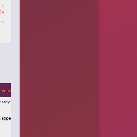
04
04
04
Version
Hardy
Dapper