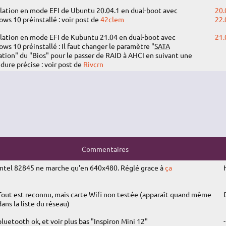
llation en mode EFI de Ubuntu 20.04.1 en dual-boot avec
20.
ws 10 préinstallé : voir post de
42clem
22.
llation en mode EFI de Kubuntu 21.04 en dual-boot avec
21.
ws 10 préinstallé : Il faut changer le paramètre "
SATA
tion" du "Bios" pour le passer de RAID à AHCI en suivant une
dure précise : voir post de
Rivcrn
Commentaires
Intel 82845 ne marche qu'en 640x480. Réglé grace à
ça
Tout est reconnu, mais carte Wifi non testée (apparaît quand même
dans la liste du réseau)
bluetooth ok, et voir plus bas "Inspiron Mini 12"
-