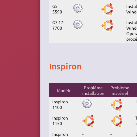
G5
Insta
5590
Windo
G7 17-
Insta
7700
Windo
Opera
procé
Inspiron
Problème
Problème
Modèle
installation
matériel
Inspiron
1100
Inspiron
1150
Inspiron
-
-