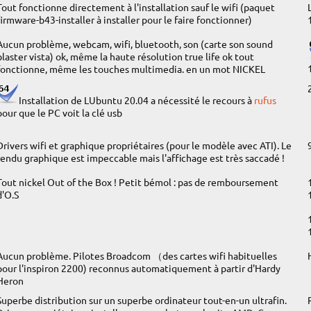
Tout fonctionne directement à l'installation sauf le wifi (paquet
firmware-b43-installer à installer pour le faire fonctionner)
Aucun problème, webcam, wifi, bluetooth, son (carte son sound
blaster vista) ok, même la haute résolution true life ok tout
fonctionne, même les touches multimedia. en un mot NICKEL
Installation de LUbuntu 20.04 a nécessité le recours à
rufus
pour que le PC voit la clé usb
Drivers wifi et graphique propriétaires (pour le modèle avec ATI). Le
rendu graphique est impeccable mais l'affichage est très saccadé !
Tout nickel Out of the Box ! Petit bémol : pas de remboursement
d'O.S
Aucun problème. Pilotes Broadcom （des cartes wifi habituelles
pour l'inspiron 2200) reconnus automatiquement à partir d'Hardy
Heron
Superbe distribution sur un superbe ordinateur tout-en-un ultrafin.