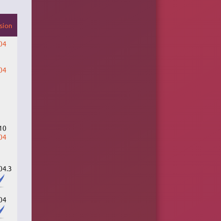
sion
04
04
10
04
04.3
04