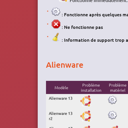
Fonctionne immédiatement.
Fonctionne après quelques ma
:
Ne fonctionne pas
:
Information de support trop 
:
Alienware
Problème
Problème
Modèle
installation
matériel
Alienware 13
Alienware 13
r2