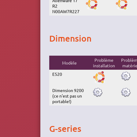
Alienware 17
R2
N00AW7R227
Dimension
Problème
Problè
Modèle
installation
matérie
E520
Dimension 9200
(ce n'est pas un
portable!)
G-series