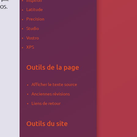
IOS
.
Latitude
Precision
Studio
Vostro
XPS
Outils de la page
Afficher le texte source
Anciennes révisions
Liens de retour
Outils du site