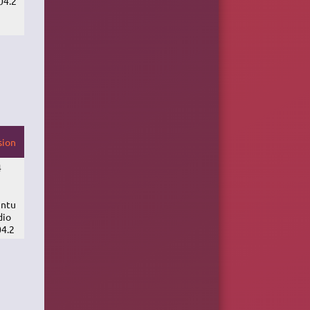
04.2
sion
4
ntu
dio
04.2