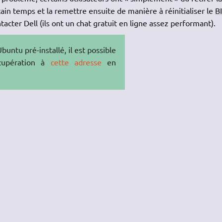
in temps et la remettre ensuite de manière à réinitialiser le
B
tacter Dell (ils ont un chat gratuit en ligne assez performant).
untu pré-installé, il est possible
cupération à
cette adresse
en