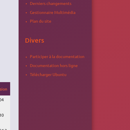
Derniers changements
Gestionnaire Multimédia
Plan du site
Divers
Participer à la documentation
Documentation hors ligne
Télécharger Ubuntu
sion
04
10