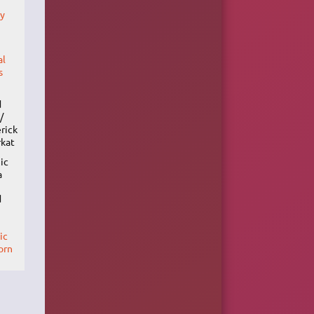
ty
al
s
d
/
rick
kat
ic
a
d
ic
orn