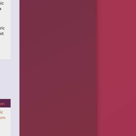
ic
a
ric
ot
ion
ic
orn