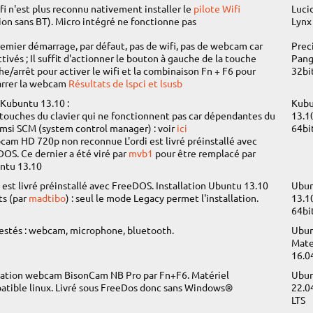
fi n'est plus reconnu nativement installer le
pilote Wifi
Luci
ion sans BT). Micro intégré ne fonctionne pas
Lynx
emier démarrage, par défaut, pas de wifi, pas de webcam car
Prec
tivés ; Il suffit d'actionner le bouton à gauche de la touche
Pang
e/arrêt pour activer le wifi et la combinaison Fn + F6 pour
32bi
rrer la webcam
Résultats de lspci et lsusb
Kubuntu 13.10 :
Kub
 touches du clavier qui ne fonctionnent pas car dépendantes du
13.1
msi SCM (system control manager) : voir
ici
64bi
cam HD 720p non reconnue L'ordi est livré préinstallé avec
OS. Ce dernier a été viré par
mvb1
pour être remplacé par
ntu 13.10
i est livré préinstallé avec FreeDOS. Installation Ubuntu 13.10
Ubu
ts (par
madtibo
) : seul le mode Legacy permet l'installation.
13.1
64bi
estés : webcam, microphone, bluetooth.
Ubu
Mat
16.0
vation webcam BisonCam NB Pro par Fn+F6. Matériel
Ubu
atible linux. Livré sous FreeDos donc sans Windows®
22.0
LTS