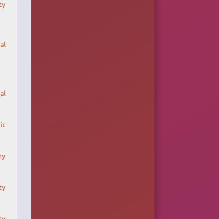
ty
al
al
ic
ty
ty
ty