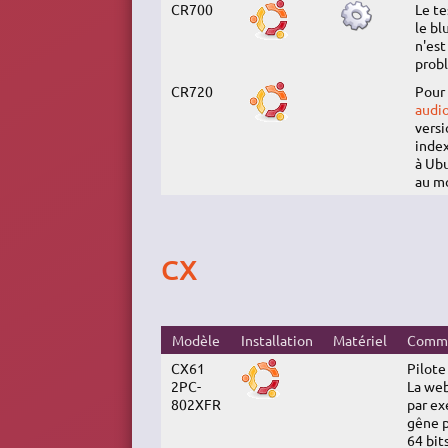
CR700
Le te
le bl
n'est
prob
CR720
Pour 
audio
versi
index
à Ubu
au mo
CX
Modèle
Installation
Matériel
Comme
CX61
Pilote
2PC-
La web
802XFR
par ex
gêne p
64 bit