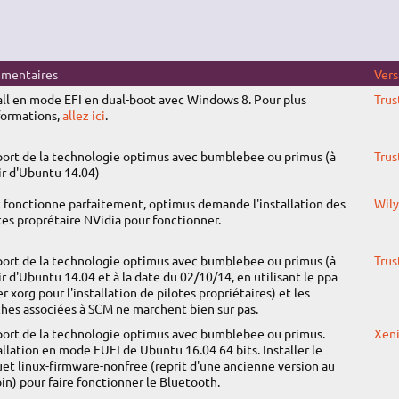
mentaires
Vers
all en mode EFI en dual-boot avec Windows 8. Pour plus
Trus
formations,
allez ici
.
ort de la technologie optimus avec bumblebee ou primus (à
Trus
ir d'Ubuntu 14.04)
 fonctionne parfaitement, optimus demande l'installation des
Wily
tes proprétaire NVidia pour fonctionner.
ort de la technologie optimus avec bumblebee ou primus (à
Trus
ir d'Ubuntu 14.04 et à la date du 02/10/14, en utilisant le ppa
r xorg pour l'installation de pilotes propriétaires) et les
hes associées à SCM ne marchent bien sur pas.
ort de la technologie optimus avec bumblebee ou primus.
Xeni
allation en mode EUFI de Ubuntu 16.04 64 bits. Installer le
et linux-firmware-nonfree (reprit d'une ancienne version au
in) pour faire fonctionner le Bluetooth.