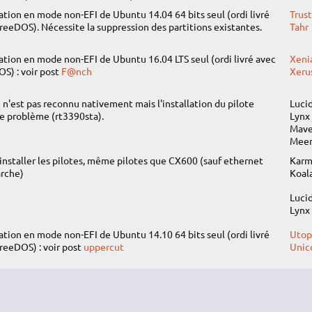
lation en mode non-EFI de Ubuntu 14.04 64 bits seul (ordi livré
Trus
reeDOS). Nécessite la suppression des partitions existantes.
Tahr
lation en mode non-EFI de Ubuntu 16.04 LTS seul (ordi livré avec
Xeni
S) : voir post
F@nch
Xeru
i n'est pas reconnu nativement mais l'installation du pilote
Luci
le problème (rt3390sta).
Lynx 
Mave
Meer
t installer les pilotes, même pilotes que CX600 (sauf ethernet
Karm
rche)
Koal
Luci
Lynx
lation en mode non-EFI de Ubuntu 14.10 64 bits seul (ordi livré
Utop
reeDOS) : voir post
uppercut
Unic