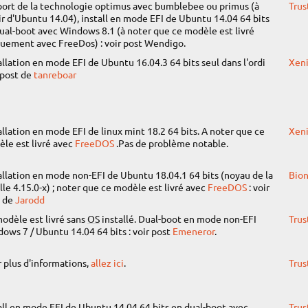
ort de la technologie optimus avec bumblebee ou primus (à
Trus
ir d'Ubuntu 14.04), install en mode EFI de Ubuntu 14.04 64 bits
ual-boot avec Windows 8.1 (à noter que ce modèle est livré
uement avec FreeDos) : voir post Wendigo.
allation en mode EFI de Ubuntu 16.04.3 64 bits seul dans l'ordi
Xeni
 post de
tanreboar
allation en mode EFI de linux mint 18.2 64 bits. A noter que ce
Xeni
le est livré avec
FreeDOS
.Pas de problème notable.
allation en mode non-EFI de Ubuntu 18.04.1 64 bits (noyau de la
Bion
lle 4.15.0-x) ; noter que ce modèle est livré avec
FreeDOS
: voir
t de
Jarodd
odèle est livré sans
OS
installé. Dual-boot en mode non-EFI
Trus
ows 7 / Ubuntu 14.04 64 bits : voir post
Emeneror
.
 plus d'informations,
allez ici
.
Trus
all en mode EFI de Ubuntu 14.04 64 bits en dual-boot avec
Trus