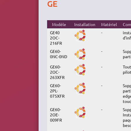
GE
Modèle
Installation
Matériel
Com
GE40
-
inst
2OC-
d'in
216FR
GE60-
-
Supp
0NC-0ND
part
GE60-
-
Tout
2OC-
pilo
263XFR
GE60-
-
Supp
2PL-
part
075XFR
edge
touc
GE60-
-
Supp
2OE-
Inst
009FR
paqu
beso