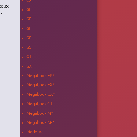
ceux
GE
e
GF
GL
GP
GS
GT
GX
Megabook ER*
Megabook EX*
Megabook GX*
Megabook GT
Megabook M*
Megabook M-*
Moderne