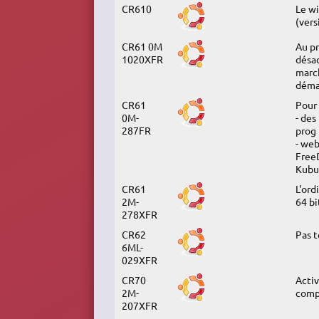
CR610
Le wi
(vers
CR61 0M
Au pr
1020XFR
désac
march
déma
CR61
Pour 
0M-
- des
287FR
prog 
- web
FreeD
Kubu
CR61
L'ord
2M-
64 bi
278XFR
CR62
Pas t
6ML-
029XFR
CR70
Acti
2M-
comp
207XFR