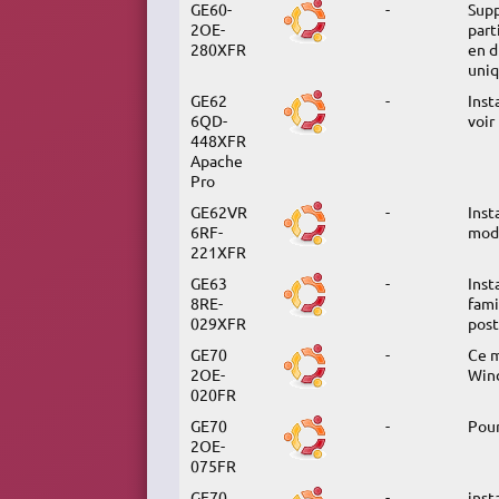
GE60-
-
Supp
2OE-
part
280XFR
en d
uniq
GE62
-
Inst
6QD-
voir
448XFR
Apache
Pro
GE62VR
-
Inst
6RF-
modè
221XFR
GE63
-
Inst
8RE-
fami
029XFR
pos
GE70
-
Ce m
2OE-
Wind
020FR
GE70
-
Pour
2OE-
075FR
GE70
-
inst