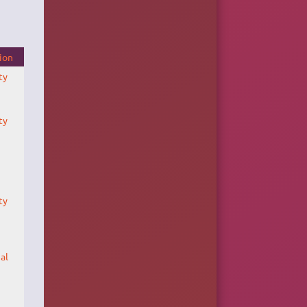
ion
ty
ty
ty
al