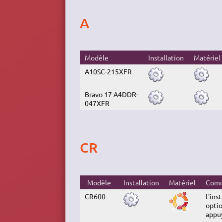
A
Modèle
Installation
Matériel
A10SC-215XFR
Bravo 17 A4DDR-
047XFR
CR
Modèle
Installation
Matériel
Comm
CR600
L'ins
optio
appuy