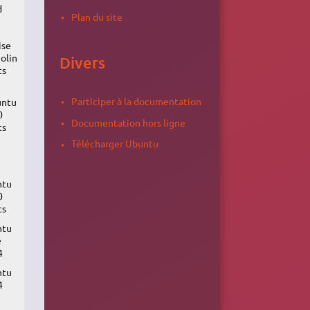
d
Plan du site
ise
olin
Divers
ts
Participer à la documentation
untu
0
Documentation hors ligne
ts
Télécharger Ubuntu
ntu
0
ts
ntu
e
4
ntu
4