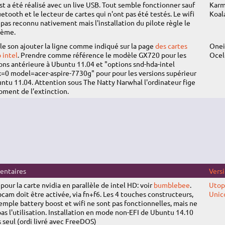
st a été réalisé avec un live
USB
. Tout semble fonctionner sauf
Karm
uetooth et le lecteur de cartes qui n'ont pas été testés. Le wifi
Koal
 pas reconnu nativement mais l'installation du pilote règle le
lème.
le son ajouter la ligne comme indiqué sur la page
des cartes
Onei
 intel
. Prendre comme référence le modèle GX720 pour les
Ocel
ons antérieure à Ubuntu 11.04 et "options snd-hda-intel
=0 model=acer-aspire-7730g" pour pour les versions supérieur
ntu 11.04. Attention sous The Natty Narwhal l'ordinateur fige
ment de l’extinction.
ntaires
Vers
 pour la carte nvidia en parallèle de intel HD: voir
bumblebee
.
Utop
cam doit être activée, via fn+f6. Les 4 touches constructeurs,
Unic
emple battery boost et wifi ne sont pas fonctionnelles, mais ne
as l'utilisation. Installation en mode non-EFI de Ubuntu 14.10
s seul (ordi livré avec FreeDOS)