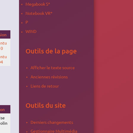
Megabook S*
Notebook VR*
P
WIND
sion
ntu
10
Outils de la page
ntu
04
Afficher le texte source
Anciennes révisions
Liens de retour
Outils du site
ion
ise
Derniers changements
olin
Gestionnaire Multimédia