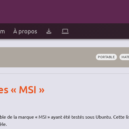
um
À propos
PORTABLE
MAT
es « MSI »
able de la marque « MSI » ayant été testés sous Ubuntu. Cette li
èle.