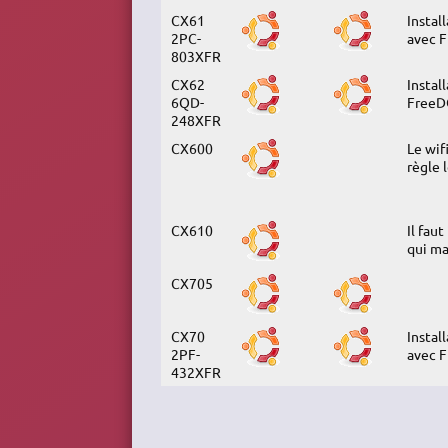
CX61
Instal
2PC-
avec F
803XFR
CX62
Instal
6QD-
FreeDO
248XFR
CX600
Le wif
règle 
CX610
Il fau
qui ma
CX705
CX70
Instal
2PF-
avec F
432XFR