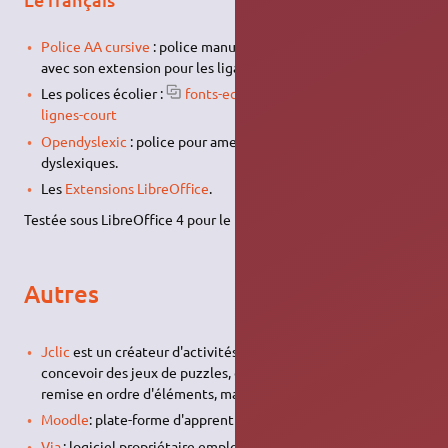
Police AA cursive
: police manuscrite, comme la maîtresse
avec son extension pour les ligatures des polices aacursive.
Les polices écolier :
fonts-ecolier-court,fonts-ecolier-
lignes-court
Opendyslexic
: police pour ameliorer la lecture des
dyslexiques.
Les
Extensions LibreOffice
.
Testée sous LibreOffice 4 pour le francais.
Autres
Jclic
est un créateur d'activités pédagogiques. Il permet de
concevoir des jeux de puzzles, d'associations, de dictée, de
remise en ordre d'éléments, mathématiques, de langues…
Moodle
: plate-forme d'apprentissage en ligne
Via
: logiciel propriétaire employé par l'éducation nationale