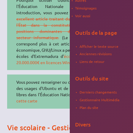
Autres
l'Éducation Nationale ? En
Témoignages
introduction, vous pouvez lire cet
Voir aussi
excellent article traitant du rôle de
l'État dans la constitution des
positions dominantes dans le
Outils de la page
secteur informatique.
(Le lien ne
correspond plus à cet article) Côté
Afficher le texte source
économique,
GNU
/Linux a permis aux
Anciennes révisions
écoles d'Extremadura d'
économiser
Liens de retour
20.000.000€ en licences Windows.
Outils du site
Vous pouvez renseigner ou consulter
des usages d'Ubuntu et de logiciels
Derniers changements
libres dans l'Éducation Nationale
sur
Gestionnaire Multimédia
cette carte
Plan du site
Divers
Vie scolaire - Gestion de classe -