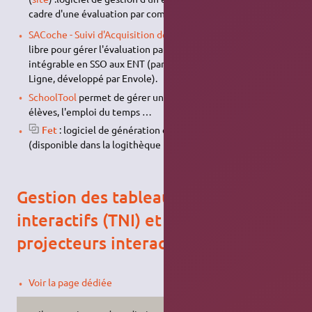
cadre d'une évaluation par compétences.
SACoche - Suivi d'Acquisition de Compétences
) : logiciel
libre pour gérer l'évaluation par compétences. SACoche est
intégrable en SSO aux ENT (par exemple au Cartable en
Ligne, développé par Envole).
SchoolTool
permet de gérer un carnet de notes, le suivi des
élèves, l'emploi du temps …
Fet
: logiciel de génération d'emploi du temps
(disponible dans la logithèque Ubuntu)
Gestion des tableaux numériques
interactifs (TNI) et Vidéo-
projecteurs interactifs (VPI)
Voir la page dédiée