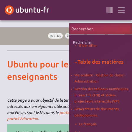
PORTAIL
ÉDUCATION
EDUBUNTU
LOGICIELS
Rechercher
S'identifier
−
Table des matières
Ubuntu pour les
enseignants
Vie scolaire - Gestion de classe -
Administration
Gestion des tableaux numériques
interactifs (TNI) et Vidéo-
Cette page a pour objectif de lister les ressources/logiciels
projecteurs interactifs (VPI)
adressés aux enseignants utilisant Ubuntu (les logiciels adressés
Générateurs de documents
aux éleves sont listés dans le
portail éducation
). Elle fait partie du
pédagogiques
portail éducation
.
Le français
Pourquoi utiliser Ubuntu dans