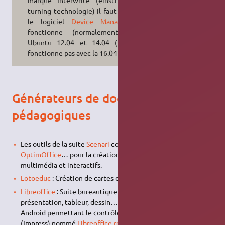
marque Interwrite (einstruction ;
turning technologie) il faut installer
le logiciel
Device Manager
qui
fonctionne (normalement) avec
Ubuntu 12.04 et 14.04 (mais ne
fonctionne pas avec la 16.04 !).
Générateurs de documents
pédagogiques
Les outils de la suite
Scenari
comme
Opale
,
Canoprof
,
OptimOffice
… pour la création de documents pédagogiques
multimédia et interactifs.
Lotoeduc
: Création de cartes de loto éducatives
Libreoffice
: Suite bureautique (traitement de texte,
présentation, tableur, dessin…). Il existe une application
Android permettant le contrôle à distance de Présentation
(Impress) nommé
Libreoffice remote
particulièrement