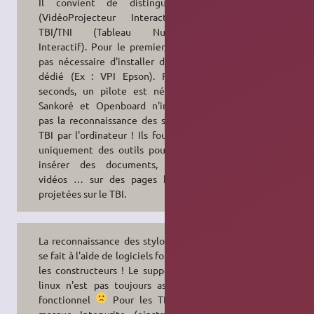
Il convient de distinguer VPI
(VidéoProjecteur Interactif) et
TBI/TNI (Tableau Numérique
Interactif). Pour le premier, il n'est
pas nécessaire d'installer de pilote
dédié (Ex : VPI Epson). Pour les
seconds, un pilote est nécessaire.
Sankoré et Openboard n'intègrent
pas la reconnaissance des stylos du
TBI par l'ordinateur ! Ils fournissent
uniquement des outils pour écrire,
insérer des documents, images,
vidéos … sur des pages blanches
projetées sur le TBI.
La reconnaissance des stylos du TBI
se fait à l'aide de logiciels fournis par
les constructeurs ! Le support pour
linux n'est pas toujours assuré ou
fonctionnel
Pour les TBI de la