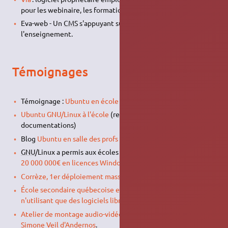
pour les webinaire, les formations ou les conférences.
Eva-web - Un
CMS
s'appuyant sur
SPIP
beaucoup utilisé dans
l'enseignement.
Témoignages
Témoignage :
Ubuntu en école secondaire belge
Ubuntu GNU/Linux à l'école
(retours d'experience, conseils,
documentations)
Blog
Ubuntu en salle des profs
GNU
/Linux a permis aux écoles d'Extremadura d'
économiser
20 000 000€ en licences Windows
Corrèze, 1er déploiement massif d'Ubuntu dans les collèges
École secondaire québecoise entièrement sous Ubuntu et
n'utilisant que des logiciels libres
Atelier de montage audio-vidéo libre au lycée Nord Bassin
Simone Veil d'Andernos
.