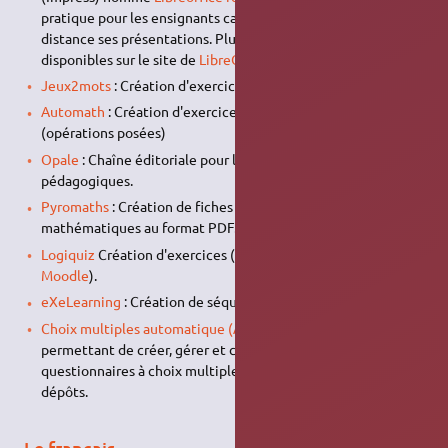
pratique pour les ensignants car permettant de contrôler à
distance ses présentations. Plus d'informations sont
disponibles sur le site de
LibreOffice
.
Jeux2mots
: Création d'exercices d'orthographe
Automath
: Création d'exercices de mathématiques
(opérations posées)
Opale
: Chaîne éditoriale pour la publication de documents
pédagogiques.
Pyromaths
: Création de fiches d'exercices de
mathématiques au format PDF.
Logiquiz
Création d'exercices (format h5p compatible avec
Moodle
).
eXeLearning
: Création de séquences d'apprentissage
Choix multiples automatique (AMC)
: ensemble d'utilitaires
permettant de créer, gérer et corriger automatiquement des
questionnaires à choix multiples (QCM). Présent dans les
dépôts.
Le français