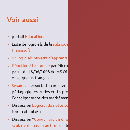
Voir aussi
portail
Education
Liste de logiciels de la
rubrique "Enseignement" de
Framasoft
13 logiciels ouverts d'apprentissage en ligne
Réaction à l'annonce
par Microsoft de la diffusion gratuite à
partir du 18/06/2008 de MS Office2007 à tous les
enseignants français
Sesamath
: association mettant à disposition des ressources
pédagogiques et des outils professionnels utilisés pour
l'enseignement des mathématiques via l'internet.
Discussion
Logiciel de notes scolaires sous Ubuntu
sur le
forum ubuntu-fr
Discussion "
Convaincre un directeur d'établissement
scolaire de passer au libre
sur le forum ubuntu-fr