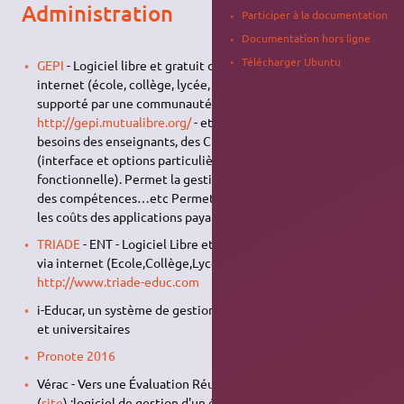
Administration
Participer à la documentation
Documentation hors ligne
Télécharger Ubuntu
GEPI
- Logiciel libre et gratuit de gestion scolaire via
internet (école, collège, lycée, fac) très activement
supporté par une communauté nombreuse -
http://gepi.mutualibre.org/
- et par conséquent adapté aux
besoins des enseignants, des CPE et chefs d'établissement
(interface et options particulièrement abouties et
fonctionnelle). Permet la gestion des notes, des absences,
des compétences…etc Permet de remplacer et de réduire
les coûts des applications payantes telles que Pronote.
TRIADE
- ENT - Logiciel Libre et gratuit de gestion scolaire
via internet (Ecole,Collège,Lycée,Fac,Centre de formation) -
http://www.triade-educ.com
i-Educar, un système de gestion d'établissements scolaires
et universitaires
Pronote 2016
Vérac - Vers une Évaluation Réussie Avec les Compétences
(
site
) :logiciel de gestion d'un établissement scolaire dans le