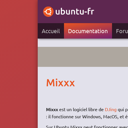
Accueil
Documentation
For
Mixxx
Mixxx
est un logiciel libre de
DJing
qui p
: il fonctionne sur Windows, MacOS, et
Sur Ubuntu Mixxx peut fonctionner avec