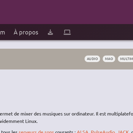
um
À propos
AUDIO
MAO
MULTIM
ermet de mixer des musiques sur ordinateur. Il est multiplate
 évidemment Linux.
 tous les
serveurs de sons
courants :
ALSA
,
PulseAudio
,
JACK
, 