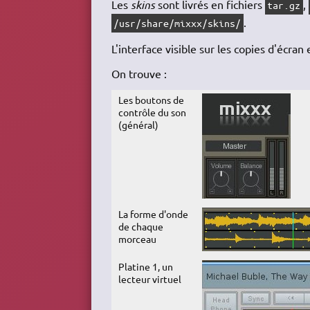
Les
skins
sont livrés en fichiers
,
tar.gz
.
/usr/share/mixxx/skins/
L'interface visible sur les copies d'écran
On trouve :
Les boutons de
contrôle du son
(général)
La forme d'onde
de chaque
morceau
Platine 1, un
lecteur virtuel