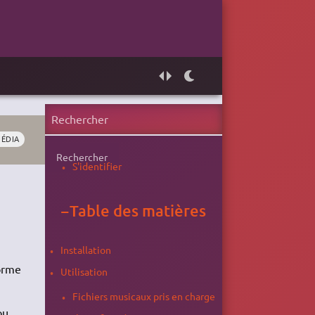
ÉDIA
Rechercher
S'identifier
−
Table des matières
Installation
forme
Utilisation
Fichiers musicaux pris en charge
ou