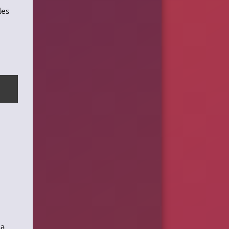
les
la