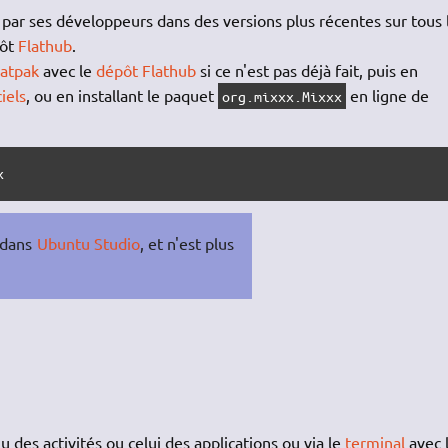
 par ses développeurs dans des versions plus récentes sur tous 
pôt
Flathub
.
latpak
avec le
dépôt Flathub
si ce n'est pas déjà fait, puis en
iels
, ou en installant le paquet
en ligne de
org.mixxx.Mixxx
x
t dans
Ubuntu Studio
, et n'est plus
 des activités ou celui des applications ou via le
terminal
avec 