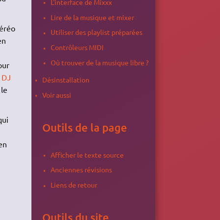
L'interface de Mixxx
Lire de la musique et mixer
téréo
Utiliser des playlist préparées
en
Contrôleurs MIDI
Où trouver de la musique libre ?
our
DJ
Désinstallation
 le
Voir aussi
qui
Outils de la page
en
Afficher le texte source
Anciennes révisions
Liens de retour
Outils du site