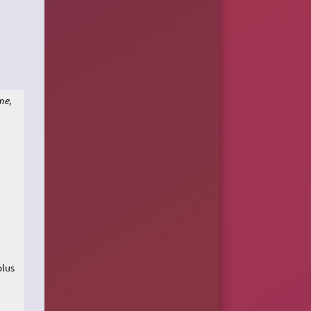
me
,
plus