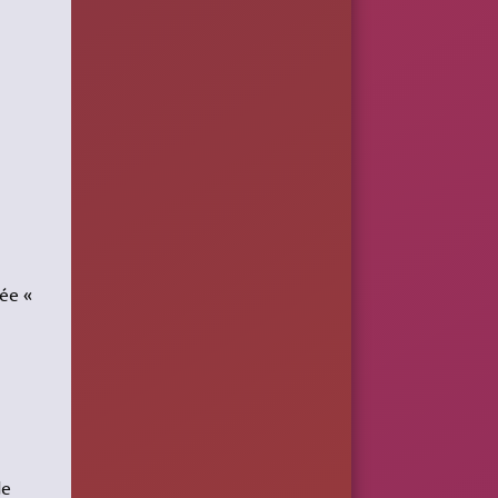
ée «
de