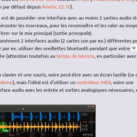
n par défaut depuis
Kinetic 22.10
).
al est de posséder une interface avec au moins 2 sorties audio s
é-écouter les morceaux, pour les reconnaître et les caler au moy
rférer sur le mix principal (sortie
principale
).
nément 2 interfaces audio (2 cartes son par ex.) différentes p
 par ex. utiliser des oreillettes bluetooth pendant que votre
rée (attention toutefois au
temps de latence
, en particulier avec
 un clavier et une souris, voire peut-être avec un écran tactile (ce 
oblème
), mais l'idéal est d'utiliser un
contrôleur MIDI
, voire une
erface audio avec les entrée et sorties analogiques nécessaires, 