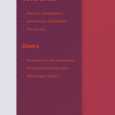
Derniers changements
Gestionnaire Multimédia
Plan du site
Divers
Participer à la documentation
Documentation hors ligne
Télécharger Ubuntu