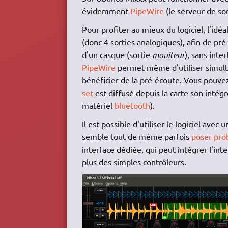
évidemment
PipeWire
(le serveur de so
Pour profiter au mieux du logiciel, l'idé
(donc 4 sorties analogiques), afin de pr
d'un casque (sortie
moniteur
), sans inte
PipeWire
permet même d'utiliser simulta
bénéficier de la pré-écoute. Vous pouvez
set
est diffusé depuis la carte son intég
matériel
bluetooth
).
Il est possible d'utiliser le logiciel avec
semble tout de même parfois
poser pr
interface dédiée, qui peut intégrer l'int
plus des simples contrôleurs.