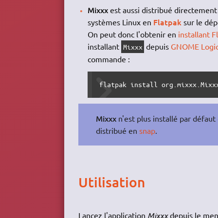
Mixxx
est aussi distribué directement
Flatpak
systèmes Linux en
sur le dé
On peut donc l'obtenir en
installant F
installant
depuis
GNOME Logic
Mixxx
commande :
flatpak install org.mixxx.Mixx
Mixxx
n'est plus installé par défau
distribué en
snap
.
Utilisation
Lancez l'application
Mixxx
depuis le menu