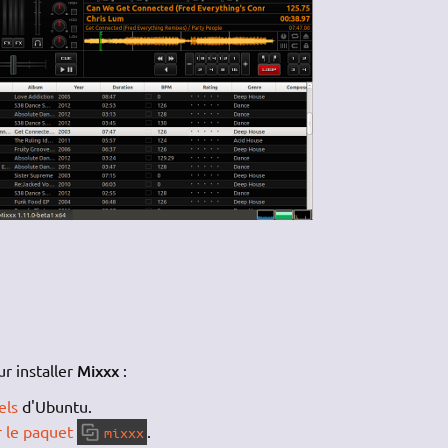
Mixxx
r installer
:
els
d'Ubuntu.
r le paquet
.
mixxx