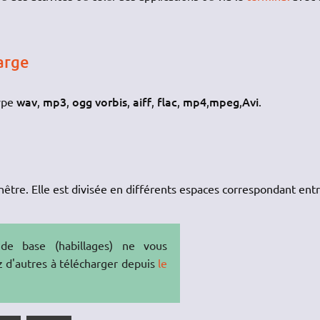
arge
wav
mp3
ogg vorbis
aiff
flac
mp4
mpeg
Avi
type
,
,
,
,
,
,
,
.
enêtre. Elle est divisée en différents espaces correspondant ent
e base (habillages) ne vous
 d'autres à télécharger depuis
le