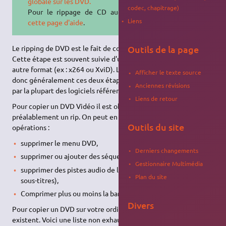
globale sur les DVD.
codec, chapitrage)
Pour le rippage de CD audio, voir
Liens
cette page d'aide
.
Outils de la page
Le ripping de DVD est le fait de copier un DVD sur le disque dur.
Cette étape est souvent suivie d'une compression dans un
autre format (ex : x264 ou XviD). La notion de ripping intègre
Afficher le texte source
donc généralement ces deux étapes réalisées simultanément
Anciennes révisions
par la plupart des logiciels référencés ci-dessous.
Liens de retour
Pour copier un DVD Vidéo il est obligatoire de faire
préalablement un rip. On peut en profiter pour faire d'autres
Outils du site
opérations :
supprimer le menu DVD,
Derniers changements
supprimer ou ajouter des séquences vidéo,
Gestionnaire Multimédia
supprimer des pistes audio de langues étrangères (ou des
Plan du site
sous-titres),
Comprimer plus ou moins la bande image (et sa qualité).
Divers
Pour copier un DVD sur votre ordinateur plusieurs logiciels
existent. Voici une liste non exhaustive :