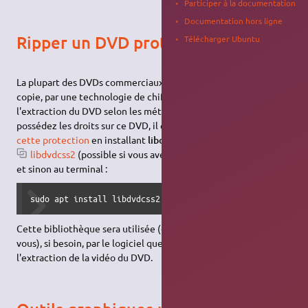
Participer à la documentation
Documentation hors ligne
Ripper un DVD protégé par CSS
Télécharger Ubuntu
La plupart des DVDs commerciaux sont protégés contre la
copie, par une technologie de chiffrement qui empêche
l'extraction du DVD selon les méthodes classiques. Si vous
possédez les droits sur ce DVD, il est possible de
contourner
cette protection
en installant
libdvdcss2
via un clic
libdvdcss2
(possible si vous avez installé le paquet
apturl
),
et sinon au terminal :
sudo apt install libdvdcss2
Cette bibliothèque sera utilisée (de façon transparente pour
vous), si besoin, par le logiciel que vous utiliserez pour faire
l'extraction de la vidéo du DVD.