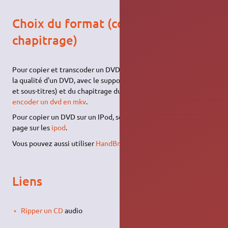
Choix du format (conteneur, codec,
chapitrage)
Pour copier et transcoder un DVD en une vidéo de 700 Mio de
la qualité d'un DVD, avec le support de plusieurs langues (audio
et sous-titres) et du chapitrage du film, voyez cette page-ci :
encoder un dvd en mkv
.
Pour copier un DVD sur un IPod, se référer directement à la
page sur les
ipod
.
Vous pouvez aussi utiliser
HandBrake
.
Liens
Ripper un CD
audio