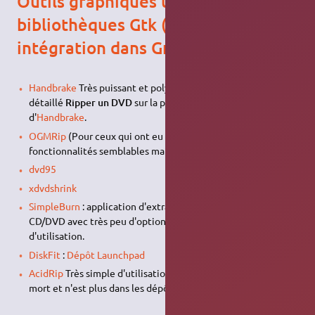
Outils graphiques utilisant les
bibliothèques Gtk (meilleure
intégration dans Gnome)
Handbrake
Très puissant et polyvalent. Allez au chapitre
détaillé
Ripper un DVD
sur la page de la documentation
d'
Handbrake
.
OGMRip
(Pour ceux qui ont eu des erreurs avec dvdrip,
fonctionnalités semblables mais moins de bug)
dvd95
xdvdshrink
SimpleBurn
: application d'extraction et de gravure de
CD/DVD avec très peu d'option pour la rendre facile
d'utilisation.
DiskFit
:
Dépôt Launchpad
AcidRip
Très simple d'utilisation, mais le projet est au point
mort et n'est plus dans les dépôts depuis Ubuntu 22.04.