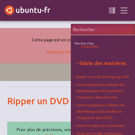
Cette page est en cours de rédaction.
Rechercher
S'identifier
Apportez votre aide…
−
Table des matières
DVD
BROUILLON
Ripper un DVD protégé par CSS
Outils graphiques utilisant les
bibliothèques Gtk (meilleure
intégration dans Gnome)
Ripper un DVD
Outils graphiques utilisant les
bibliothèques Qt (meilleure
intégration dans KDE)
Outils en ligne de commande
Pour plus de précisions, voir
la page
Choix du format (conteneur,