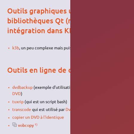
Outils graphiques utilisant les
bibliothèques Qt (meilleure
intégration dans KDE)
k3b
, un peu complexe mais puissant
Outils en ligne de commande
dvdbackup
(exemple d'utilisation pour
créer un extrait d'un
DVD
)
tuxrip
(qui est un script bash)
transcode
qui est utilisé par
Dvdrip
copier un DVD à l'identique
1)
vobcopy