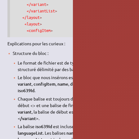
</variant
>
</variantList
>
</layout
>
<layout
>
<configItem
>
Explications pour les curieux :
Structure du bloc :
Le format de fichier est de type XML qui est un format
structuré délimité par des balises.
Le bloc que nous insérons est composé de 6 balises :
variant
,
configItem
,
name
,
description
,
languageList
et
iso639Id
.
Chaque balise est toujours délimitée par une balise de
début <> et une balise de fin </>. Dans le cas de la balise
variant
, la balise de début est
<variant>
et la balise de fin
</variant>
.
La balise
iso639Id
est incluse (appartient) à la balise
languageList
. Les balises
name
,
description
et