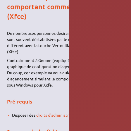
comportant comme sous Windows
(Xfce)
De nombreuses personnes désirant passer de Windows à Linux
sont souvent déstabilisées par le clavier (comportement
différent avec la touche Verrouillage majuscule) sous Xubuntu
(Xfce).
Contrairement à Gnome (expliqué
ici
, il n'existe pas d'outils
graphique de configuration d'agencement de clavier sous Xfce.
Du coup, cet exemple va vous guider pour créer une variante
d'agencement simulant le comportement d'un clavier comme
sous Windows pour Xcfe.
Pré-requis
Disposer des
droits d'administration
.