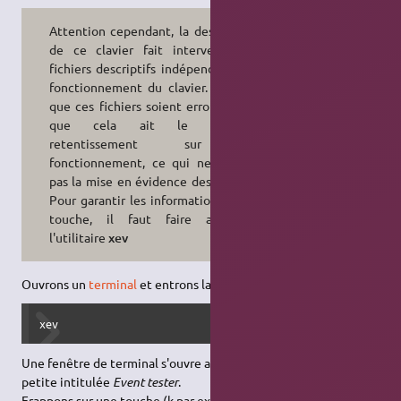
Attention cependant, la description
de ce clavier fait intervenir des
fichiers descriptifs indépendants du
fonctionnement du clavier. Il arrive
que ces fichiers soient erronés sans
que cela ait le moindre
retentissement sur le
fonctionnement, ce qui ne facilite
pas la mise en évidence des erreurs.
Pour garantir les informations sur la
touche, il faut faire appel à
l'utilitaire
xev
Ouvrons un
terminal
et entrons la
commande
suivante :
xev
Une fenêtre de terminal s'ouvre ainsi qu'une fenêtre plus
petite intitulée
Event tester
.
Frappons sur une touche (k par exemple). Dans la fenêtre du