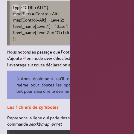
type "CTRL+ALT"
{
modifiers = Control+Alt;
map[Control+Alt] = Level2;
level_name[Level1] = "Base";
level_name[Level2] = "Ctrl+Alt";
};
Nous notons au passage que l'option, introduite par un signe
+
,
2)
s'ajoute
en mode
, c'est à dire qu'elle prend
override
l'avantage sur toute déclaration antérieure.
Notons également qu'il en va de
même pour toutes les options qui
ont pour ainsi dire le dernier mot.
Les fichiers de symboles
Reprenons la ligne qui parle des symboles dans la sortie de la
commande
setxkbmap -print
: