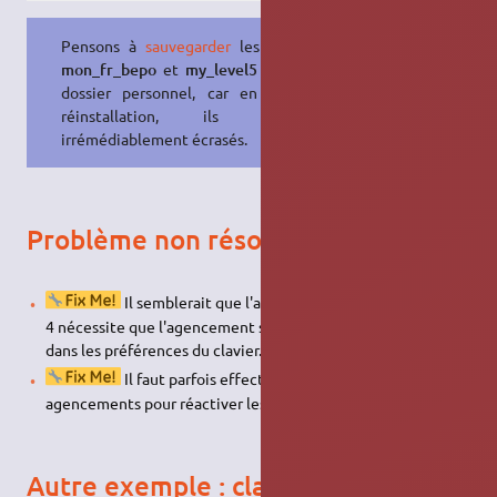
Pensons à
sauvegarder
les fichiers
mon_fr_bepo
et
my_level5
dans un
dossier personnel, car en cas de
réinstallation, ils seraient
irrémédiablement écrasés.
Problème non résolus
Il semblerait que l'accès aux niveaux supérieurs à
4 nécessite que l'agencement soit placé en tête de liste
dans les préférences du clavier.
Il faut parfois effectuer une commutation des
agencements pour réactiver les niveaux supérieurs à 4.
Autre exemple : clavier se