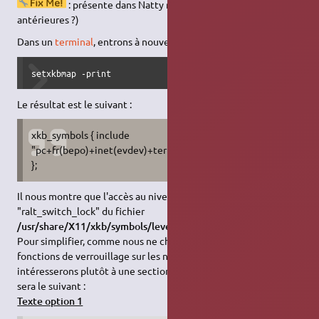
: présente dans Natty mais quid des versions
antérieures ?)
Dans un
terminal
, entrons à nouveau la
commande
suivante :
setxkbmap -print
Le résultat est le suivant :
xkb_symbols { include
"pc+fr(bepo)+inet(evdev)+terminate(ctrl_alt_bksp)
+level5(ral
};
Il nous montre que l'accès au niveau 5 est défini dans la section
"ralt_switch_lock" du fichier
/usr/share/X11/xkb/symbols/level5
.
Pour simplifier, comme nous ne cherchons pas à avoir des
fonctions de verrouillage sur les niveaux hauts, nous nous
intéresserons plutôt à une section "ralt_switch" dont le texte
sera le suivant :
Texte option 1