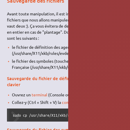
Sauvegarde des fichiers
Avant toute manipulation, il est intéressant de sauvegarder les
fichiers que nous allons manipuler car un Linuxien avertit en
vaut deux :). Ça vous évitera de devoir réinstaller votre système
en entier en cas de "plantage". Donc les fichiers à sauvegarder
sont les suivants :
le fichier de définition des agencements du clavier
(/usr/share/X11/xkb/rules/evdev.xml).
le fichier des symboles (touches) correspondant à la langue
Française (/usr/share/X11/xkb/symbols/fr).
Sauvegarde du fichier de définition des agencements du
clavier
Ouvrez un
terminal
(Console ou Émulateur de terminal).
Collez-y (Ctrl + Shift + V) la
commande
suivante :
sudo cp /usr/share/X11/xkb/rules/evdev.xml /usr/share/X11
Sauvegarde du fichier des symboles (touches)