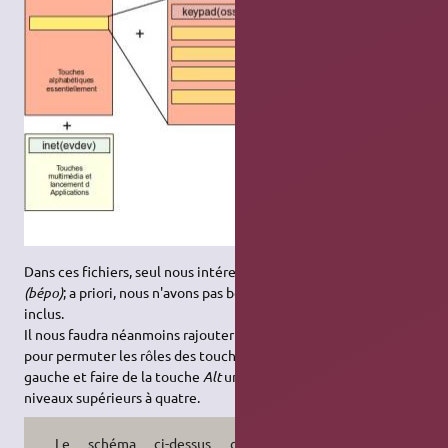
Dans ces fichiers, seul nous intéresse le contenu de la section
fr
(bépo)
; a priori, nous n'avons pas besoin de changer les fichiers
inclus.
Il nous faudra néanmoins rajouter quelque part une section
pour permuter les rôles des touches
Alt
de gauche et
Logo
de
gauche et faire de la touche
Alt
une touche de sélection des
niveaux supérieurs à quatre.
Le schéma ci-dessus concerne