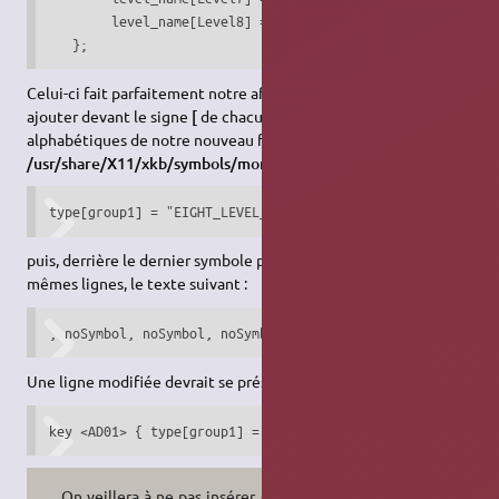
	level_name[Level8] = "X Shift Alt";

   };
Celui-ci fait parfaitement notre affaire. Nous allons donc
ajouter devant le signe
[
de chacune des lignes de touches
alphabétiques de notre nouveau fichier
/usr/share/X11/xkb/symbols/mon_fr_bépo
, le texte suivant :
type[group1] = "EIGHT_LEVEL_ALPHABETIC", 
puis, derrière le dernier symbole précédant le signe
]
de ces
mêmes lignes, le texte suivant :
, noSymbol, noSymbol, noSymbol, noSymbol
Une ligne modifiée devrait se présenter ainsi :
key <AD01> { type[group1] = "EIGHT_LEVEL_ALPHABETIC", [  
On veillera à ne pas insérer d'espace