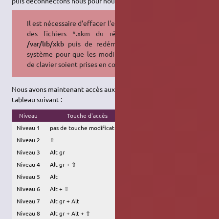
puis déconnectons nous pour nous re-connecter aussitôt.
Il est nécessaire d'effacer l'ensemble
des fichiers *.xkm du répertoire
/var/lib/xkb
puis de redémarrer le
système pour que les modifications
de clavier soient prises en compte.
Nous avons maintenant accès aux niveaux des touches selon le
tableau suivant :
Niveau
Touche d'accès
Niveau 1
pas de touche modificatrice
Niveau 2
⇧
Niveau 3
Alt gr
Niveau 4
Alt gr + ⇧
Niveau 5
Alt
Niveau 6
Alt + ⇧
Niveau 7
Alt gr + Alt
Niveau 8
Alt gr + Alt + ⇧