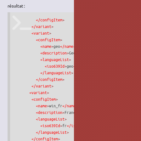
résultat :
</configItem
>
</variant
>
<variant
>
<configItem
>
<name
>
geo
</name
>
<description
>
Georgian (France, AZERTY Tskapo)
<languageList
>
<iso639Id
>
geo
</iso639Id
>
</languageList
>
</configItem
>
</variant
>
<variant
>
<configItem
>
<name
>
win_fr
</name
>
<description
>
Français (style Windows)
</descript
<languageList
>
<iso639Id
>
fr
</iso639Id
>
</languageList
>
</configItem
>