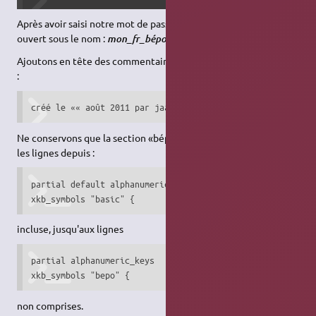
Après avoir saisi notre mot de passe, enregistrons le fichier
ouvert sous le nom :
.
mon_fr_bépo
Ajoutons en tête des commentaires de début, la ligne suivante
:
créé le «« août 2011 par jaaf64 sur la base de fr
Ne conservons que la section «bépo». C'est à dire supprimons
les lignes depuis :
partial default alphanumeric_keys

xkb_symbols "basic" {
incluse, jusqu'aux lignes
partial alphanumeric_keys

xkb_symbols "bepo" {
non comprises.