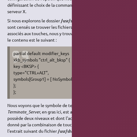
définissant le choix de la commande à utiliser pour arrêter le
serveur X.
Si nous explorons le dossier
/usr/share/X11/xkb/symbols
où
sont censés se trouver les fichiers de définitions des symboles
associés aux touches, nous y trouvons le fichier
terminate
dont
le contenu est le suivant :
partial default modifier_keys
xkb_symbols "ctrl_alt_bksp" {
key <BKSP> {
type="CTRL+ALT",
symbols[Group1] = [ NoSymbol,
Terminate_Server
]
};
};
Nous voyons que le symbole de terminaison du serveur,
Terminate_Server
, en gras ici, est associé à la touche <BKSP> qui
possède deux niveaux et dont l'accès au deuxième niveau est
donné par la combinaison de touches
Ctrl + Alt
comme le décrit
l'extrait suivant du fichier
/usr/share/X11/xkb/types/pc
: