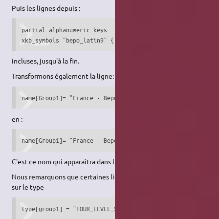
Puis les lignes depuis :
partial alphanumeric_keys

xkb_symbols "bepo_latin9" {
incluses, jusqu'à la fin.
Transformons également la ligne:
name[Group1]= "France - Bepo, ergonomic, Dvorak way";
en :
name[Group1]= "France - Bepo, personnalisé";
C'est ce nom qui apparaîtra dans l'interface graphique.
Nous remarquons que certaines lignes portent une information
sur le type
type[group1] = "FOUR_LEVEL_SEMIALPHABETIC"