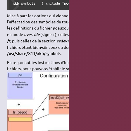
Mise à part les options qui viennent en plus, nous lisons que
l'affectation des symboles de touche aux touches, se fait par
les définitions du fichier
auxquelles viennent se surajouter,
pc
en mode
(signe +), celles de la section
du fichier
override
bépo
, puis celles de la section
du fichier
. Tous ces
fr
evdev
inet
fichiers étant bien-sûr ceux du dossier
/usr/share/X11/xkb/symbols
.
En regardant les instructions d'inclusion à l'intérieur des
fichiers, nous pouvons établir le schéma structurel suivant :