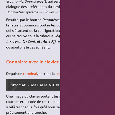
ergonomic, Dvorak way"
), qui servira de base, en utilisant le
dialogue des préférences du clavier accessible par le menu
Paramètres système → Clavier → Saisie de texte
.
Ensuite, par le bouton
Paramètres de clavier…
à droite de la
fenêtre, supprimons toutes les options, en les notant si besoin,
qui s'écartent de la configuration par défaut, exceptée celle
qui se trouve sous la rubrique
Séquence de touche pour fermer
que nous conservons,
le serveur X : Control +Alt + Eff. arrière
ou ajoutons le cas échéant.
Connaître avec le clavier
Depuis un
terminal
, entrons la
commande
suivante :
xkbprint -label name $DISPLAY - | gv -orientation=seascap
Une image du clavier portant les noms symboliques des
touches et le code de ces touches, apparaît. Nous devrons nous
y référer chaque fois qu'il nous sera nécessaire d'identifier
précisément une touche.