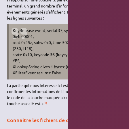
terminal, un grand nombre d'informations sur les différents
évènements générés s'affichent. Nous y trouvons en particulier
les lignes suivantes :
KeyRelease event, serial 37, synthetic NO, window
0x4c00001,
root 0x15a, subw 0x0, time 50238474, (229,1101), root:
(230,1128),
state 0x10,
keycode 56 (keysym 0x6b, k)
, same_screen
YES,
XLookupString gives 1 bytes: (6b) "k"
XFilterEvent returns: False
La partie qui nous intéresse ici est en gras. Elle devrait
confirmer les informations de l'image précédente, à savoir que
le code de la touche marquée «k» est 56 et que le symbole de
1)
touche associé est k
Connaître les fichiers de configuration actifs