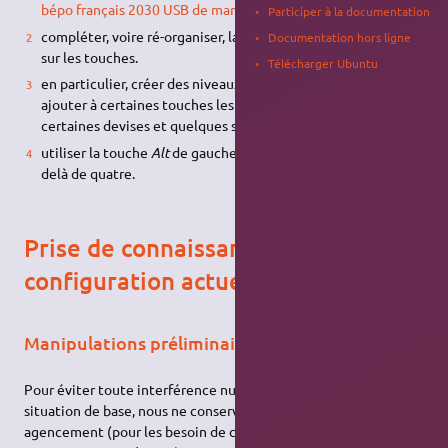
bépo français 2030 USB de marque Typematrix
,
Participer à la documentation
compléter, voire ré-organiser, la distribution des symboles
Documentation hors ligne
sur les touches.
Télécharger Ubuntu
en particulier, créer des niveaux supplémentaires pour
ajouter à certaines touches les symboles monétaires de
certaines devises et quelques symboles mathématiques.
utiliser la touche
Alt
de gauche pour accéder aux niveaux au
delà de quatre.
Prise de connaissance de la
configuration actuelle
Manipulations préliminaires
Pour éviter toute interférence nuisible à la perception de la
situation de base, nous ne conserverons qu'un seul
agencement (pour les besoin de cet exemple
"France - Bepo,