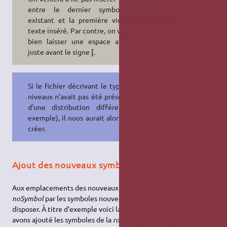
entre le dernier symbole pré-
existant et la première virgule du
texte inséré. Par contre, on veillera à
bien laisser une espace au moins
juste avant le signe
[
.
Si le fichier décrivant le type à huit
niveaux n'avait pas été présent ( cas
d'une distribution différente par
exemple), il nous aurait alors fallu le
créer.
Ajout des nouveaux symboles
Aux emplacements des nouveaux niveaux, on remplacera les
noSymbol
par les symboles nouveaux dont nous souhaitons
disposer. À titre d'exemple voici la ligne du
i
sur laquelle nous
avons ajouté les symboles de la
roupie indienne
et du nouveau