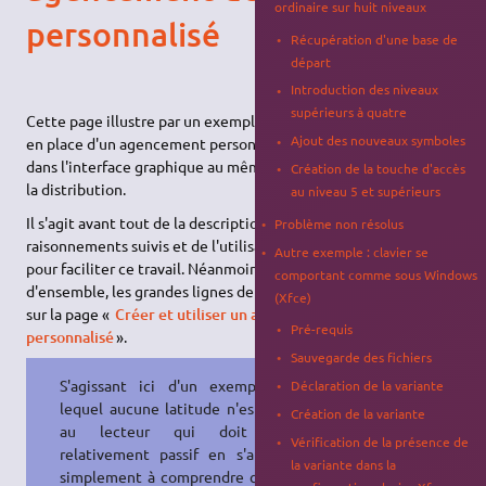
ordinaire sur huit niveaux
personnalisé
Récupération d'une base de
départ
Introduction des niveaux
supérieurs à quatre
Cette page illustre par un exemple concret et complet, la mise
Ajout des nouveaux symboles
en place d'un agencement personnalisé disponible ensuite
dans l'interface graphique au même titre que ceux fournis avec
Création de la touche d'accès
la distribution.
au niveau 5 et supérieurs
Il s'agit avant tout de la description
détaillée
des
Problème non résolus
raisonnements suivis et de l'utilisation des outils disponibles
Autre exemple : clavier se
pour faciliter ce travail. Néanmoins, pour faciliter la vision
comportant comme sous Windows
d'ensemble, les grandes lignes de la méthode sont présentées
(Xfce)
sur la page «
Créer et utiliser un agencement de clavier
Pré-requis
personnalisé
».
Sauvegarde des fichiers
S'agissant ici d'un exemple pour
Déclaration de la variante
lequel aucune latitude n'est laissée
Création de la variante
au lecteur qui doit rester
Vérification de la présence de
relativement passif en s'attachant
la variante dans la
simplement à comprendre ce qui se