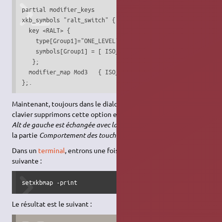
partial modifier_keys

xkb_symbols "ralt_switch" {

  key <RALT> {

    type[Group1]="ONE_LEVEL",

    symbols[Group1] = [ ISO_Level5_Shift ]

   };

  modifier_map Mod3   { ISO_Level5_Shift };

};.
Maintenant, toujours dans le dialogue des préférences du
clavier supprimons cette option et ajoutons l'option "
La touche
Alt de gauche est échangée avec la touche Logo de gauche
" dans
la partie
Comportement des touches Alt et Logo
.
Dans un
terminal
, entrons une fois de plus la
commande
suivante :
setxkbmap -print
Le résultat est le suivant :