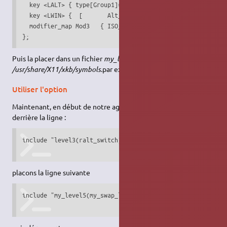
  key <LALT> { type[Group1]="ONE_LEVEL", symbols[Group1] =
  key <LWIN> {	[	Alt_L,	Meta_L		]	};

  modifier_map Mod3   { ISO_Level5_Shift };

};
Puis la placer dans un fichier
my_level5
du dossier
/usr/share/X11/xkb/symbols
.par exemple.
Utiliser l'option
Maintenant, en début de notre agencement personnalisé,
derrière la ligne :
include "level3(ralt_switch)"

placons la ligne suivante
include "my_level5(my_swap_lalt_lwin)"
