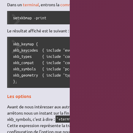
Dans un
terminal
, entrons la
commande
suivante :
setxkbmap -print
Le résultat affiché est le suivant :
xkb_keymap {

xkb_keycodes  { include "evdev+aliases(azerty)"	};

xkb_types     { include "complete"	};

xkb_compat    { include "complete"	};

xkb_symbols   { include "pc+fr(bepo)+inet(evdev)+terminate(c
xkb_geometry  { include "typematrix(tm2030USB)"	};

};
Les options
Avant de nous intéresser aux autres fichiers de configuration,
arrêtons nous un instant sur la fin de la ligne qui commence par
xkb_symbols, c'est à dire :
.
"+terminate(ctrl_alt_bksp)"
Cette expression représente la traduction, en terme de
configuration de l'option que nous n'avons pas supprimée,