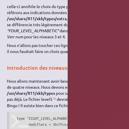
celle-ci annihile le choix du type par défaut. Si nous nous
référons aux indications données dans le fichier
/usr/share/X11/xkb/types/extra
, nous observons que ce type
se différencie très légèrement du type par défaut
"FOUR_LEVEL_ALPHABETIC"
dans l'interprétation de la touche
Verr num
pour les niveaux 3 et 4.
Nous n'allons pas toucher ces lignes ici, mais si nous le faisions
il nous faudrait faire un choix quant à ce fonctionnement.
Introduction des niveaux supérieurs à quatre
Nous allons maintenant avoir besoin d'un type de touche à plus
de quatre niveaux. Nous devons explorer les fichiers du dossier
/usr/share/X11/xkb/types
pour savoir si un tel type n'existe
3)
pas déjà. Le fichier level5
devrait logiquement faire l'affaire.
Bingo ! Il existe bien dans ce fichier le type suivant :
  type "EIGHT_LEVEL_ALPHABETIC" {

	modifiers = Shift+Lock+LevelThree+LevelFive;
