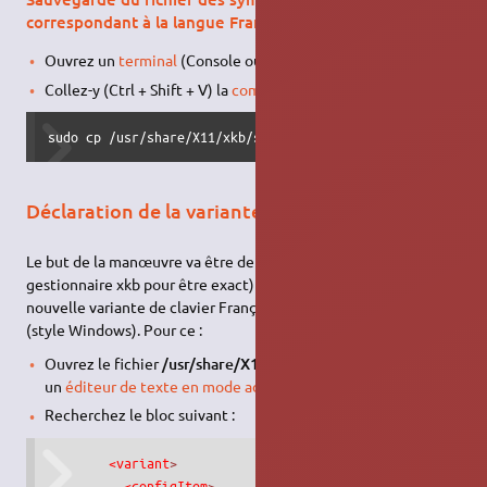
correspondant à la langue Française
Ouvrez un
terminal
(Console ou Émulateur de terminal).
Collez-y (Ctrl + Shift + V) la
commande
suivante :
sudo cp /usr/share/X11/xkb/symbols/fr /usr/share/X11/xkb/
Déclaration de la variante
Le but de la manœuvre va être de dire à Xubuntu (le
gestionnaire xkb pour être exact) qu'on veut lui déclarer une
nouvelle variante de clavier Français qu'on appellera : Français
(style Windows). Pour ce :
Ouvrez le fichier
/usr/share/X11/xkb/rules/evdev.xml
avec
un
éditeur de texte en mode administrateur
.
Recherchez le bloc suivant :
<variant
>
<configItem
>