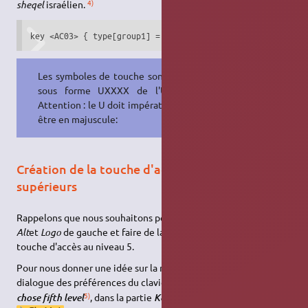
4)
sheqel
israélien.
key <AC03> { type[group1] = "EIGHT_LEVEL_ALPHABETIC", [  
Les symboles de touche sont entrés
sous forme UXXXX de l'Unicode.
Attention : le U doit impérativement
être en majuscule:
Création de la touche d'accès au niveau 5 et
supérieurs
Rappelons que nous souhaitons permuter les rôles des touches
Alt
et
Logo
de gauche et faire de la touche
Alt
de gauche la
touche d'accès au niveau 5.
Pour nous donner une idée sur la manière de procéder, dans le
dialogue des préférences du clavier, ajoutons l'option
Right Alt
5)
6)
, dans la partie
.
(
chose fifth level
Keys to chose fifth level