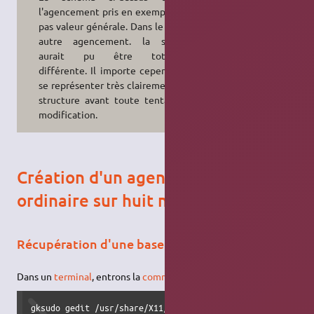
l'agencement pris en exemple et n'a
pas valeur générale. Dans le cas d'un
autre agencement. la structure
aurait pu être totalement
différente. Il importe cependant de
se représenter très clairement cette
structure avant toute tentative de
modification.
Création d'un agencement
ordinaire sur huit niveaux
Récupération d'une base de départ
Dans un
terminal
, entrons la
commande
suivante :
gksudo gedit /usr/share/X11/xkb/symbols/fr