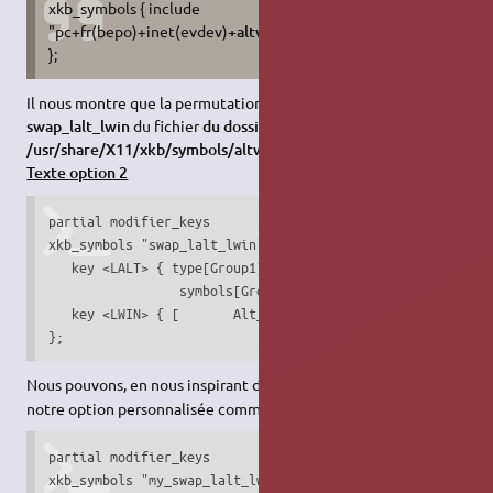
xkb_symbols { include
"pc+fr(bepo)+inet(evdev)
+altwin(swap_lalt_lwin)
+terminate(ct
};
Il nous montre que la permutation est définie dans la section
swap_lalt_lwin
du fichier
du dossier
/usr/share/X11/xkb/symbols/altwin
dont voici le texte :
Texte option 2
partial modifier_keys

xkb_symbols "swap_lalt_lwin" {

   key <LALT> { type[Group1] = "ONE_LEVEL",

                 symbols[Group1] = [ Super_L ] };

   key <LWIN> {	[	Alt_L,	Meta_L		]	};

};
7)
Nous pouvons, en nous inspirant de ces deux extraits
, écrire
notre option personnalisée comme suit :
partial modifier_keys

xkb_symbols "my_swap_lalt_lwin" {
