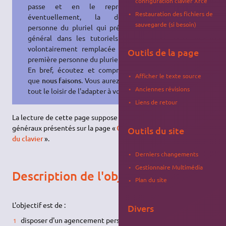
configuration clavier Xfce
passe et en le reproduisant
Restauration des fichiers de
éventuellement, la deuxième
sauvegarde (si besoin)
personne du pluriel qui prévaut en
général dans les tutoriels est ici
volontairement remplacée par une
Outils de la page
première personne du pluriel.
En bref, écoutez et comprenez ce
Afficher le texte source
que
nous faisons
. Vous aurez ensuite
Anciennes révisions
tout le loisir de l'adapter à vos fins.
Liens de retour
La lecture de cette page suppose compris les concepts
généraux présentés sur la page «
Comprendre la configuration
Outils du site
du clavier
».
Derniers changements
Gestionnaire Multimédia
Description de l'objectif
Plan du site
L'objectif est de :
Divers
disposer d'un agencement personnalisé basé sur
le clavier