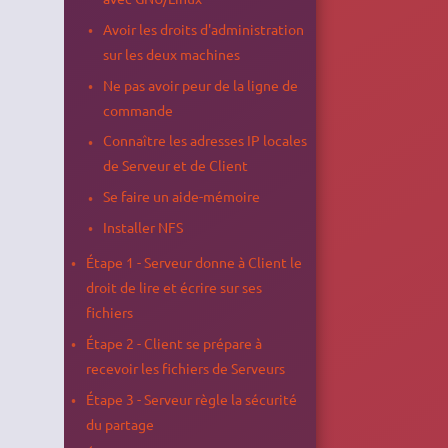
Avoir les droits d'administration
sur les deux machines
Ne pas avoir peur de la ligne de
commande
Connaître les adresses IP locales
de Serveur et de Client
Se faire un aide-mémoire
Installer NFS
Étape 1 - Serveur donne à Client le
droit de lire et écrire sur ses
fichiers
Étape 2 - Client se prépare à
recevoir les fichiers de Serveurs
Étape 3 - Serveur règle la sécurité
du partage