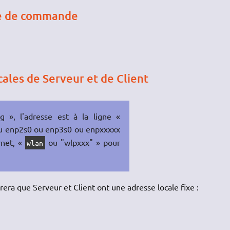
gne de commande
cales de Serveur et de Client
g », l'adresse est à la ligne «
u enp2s0 ou enp3s0 ou enpxxxxx
rnet, «
ou "wlpxxx" » pour
wlan
rera que Serveur et Client ont une adresse locale fixe :