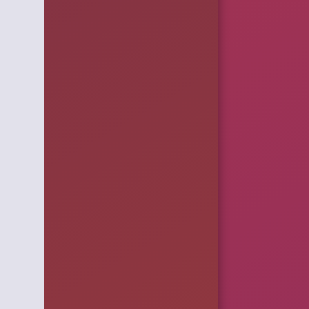
,anongid=1000,sync)