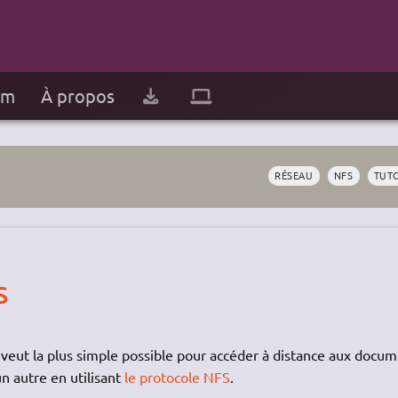
um
À propos
RÉSEAU
NFS
TUT
S
veut la plus simple possible pour accéder à distance aux docu
un autre en utilisant
le protocole NFS
.