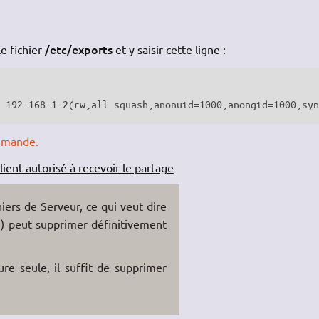
/etc/exports
e fichier
et y saisir cette ligne :
/ 192.168.1.2(rw,all_squash,anonuid=1000,anongid=1000,sy
ommande.
lient autorisé à recevoir le partage
iers de Serveur, ce qui veut dire
se) peut supprimer définitivement
re seule, il suffit de supprimer