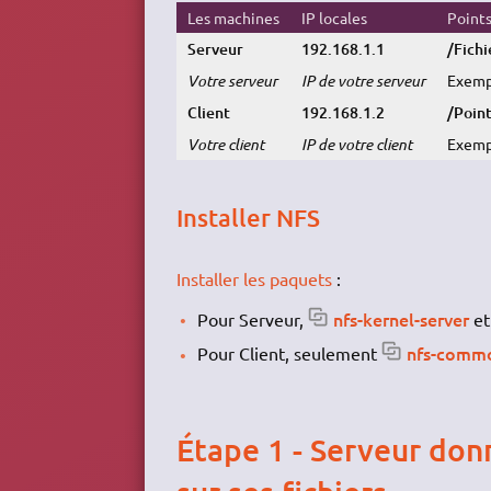
Les machines
IP locales
Points
Serveur
192.168.1.1
/Fich
Votre serveur
IP de votre serveur
Exemp
Client
192.168.1.2
/Poin
Votre client
IP de votre client
Exemp
Installer NFS
Installer les paquets
:
nfs-kernel-server
Pour Serveur,
e
nfs-comm
Pour Client, seulement
Étape 1 - Serveur donne