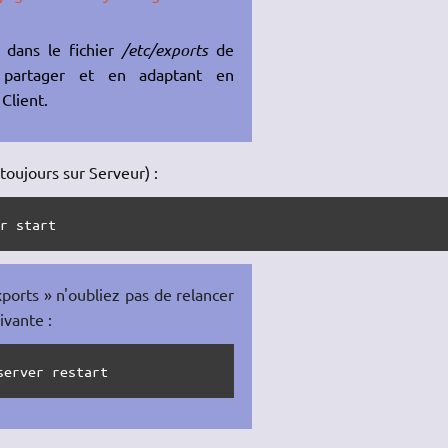
 dans le fichier
/etc/exports
de
 partager et en adaptant en
Client.
toujours sur Serveur) :
er start
xports » n'oubliez pas de relancer
vante :
server restart