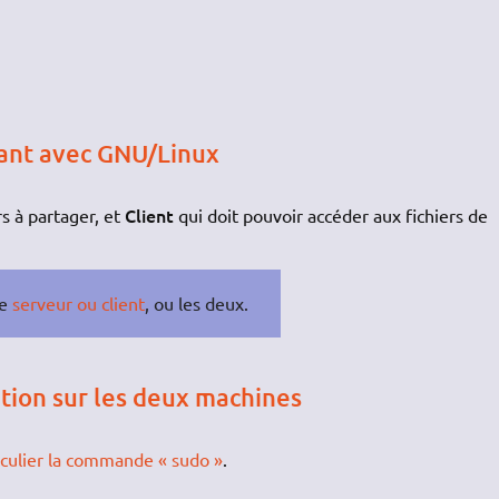
ant avec GNU/Linux
Client
rs à partager, et
qui doit pouvoir accéder aux fichiers de
re
serveur ou client
, ou les deux.
ation sur les deux machines
rticulier la commande « sudo »
.