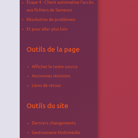
Étape 4 - Client automatise l'accès
aux fichiers de Serveurs
Résolution de problèmes
Et pour aller plus loin
Outils de la page
Afficher le texte source
Anciennes révisions
Liens de retour
Outils du site
Derniers changements
Gestionnaire Multimédia