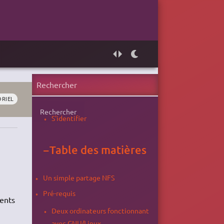
ORIEL
Rechercher
S'identifier
−
Table des matières
Un simple partage NFS
Pré-requis
ments
Deux ordinateurs fonctionnant
avec GNU/Linux