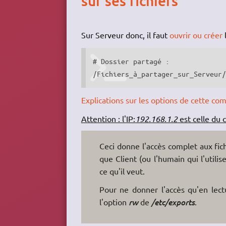
sur ses fichiers
Sur Serveur donc, il faut
ouvrir ou créer
l
# Dossier partagé :

/Fichiers_à_partager_sur_Serveur
Explications sur les options de cette c
Attention : l'IP:
192.168.1.2
est celle du c
Ceci donne l'accès complet aux fich
que Client (ou l'humain qui l'utili
ce qu'il veut.
Pour ne donner l'accès qu'en lectu
l'option
rw
de
/etc/exports
.