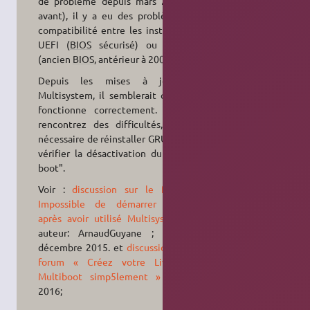
de problème depuis mars 2019 ou
avant), il y a eu des problèmes de
compatibilité entre les installations
UEFI (
BIOS
sécurisé) ou LEGACY
(ancien
BIOS
, antérieur à 2007).
Depuis les mises à jour de
Multisystem, il semblerait que cela
fonctionne correctement. Si vous
rencontrez des difficultés, il sera
nécessaire de réinstaller GRUB et de
vérifier la désactivation du "secure
boot".
Voir :
discussion sur le forum «
Impossible de démarrer Ubuntu
après avoir utilisé Multisystem »
;
auteur: ArnaudGuyane ; date: 2
décembre 2015. et
discussion sur le
forum « Créez votre Live USB
Multiboot simp5lement »
; date:
2016;