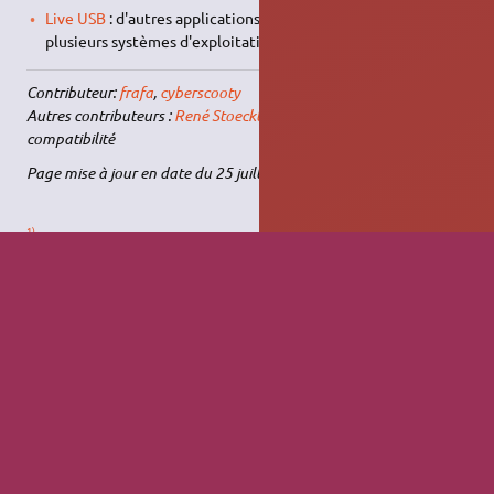
Live USB
: d'autres applications pour créer une clef usb avec
plusieurs systèmes d'exploitations
Contributeur:
frafa
,
cyberscooty
Autres contributeurs :
René Stoecklin
: Mise à jour de la note de
compatibilité
Page mise à jour en date du 25 juillet 2016
1)
le pc sur lequel vous utilisez multisystem
2)
bios traditionnel
multisystem.txt
· Dernière modification :
Le 15/04/2025, 10:50
de
89.86.155.3
Sauf mention contraire, le contenu de ce wiki est placé sous les
termes de la licence suivante :
CC Attribution-Noncommercial-Share Alike 4.0
International