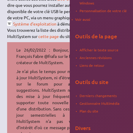
Windows
dire que vous pourrez installer autant de
Live-CD
que l'espace
Personnalisation de votre clé
disponible de votre clé USB le permet et choisir au démarrage
de votre PC, via un menu graphique, la
distribution
ou le
Voir aussi
Système d'exploitation
à démarrer.
Vous trouverez la liste des distributions supportées par
Outils de la page
MultiSystem sur
cette page
du site officiel.
Le 26/02/2022 : Bonjour, je suis
Afficher le texte source
François Fabre @frafa sur le forum, le
Anciennes révisions
créateur de MultiSystem.
Liens de retour
Je n'ai plus le temps pour maintenir
à jour MultiSystem, ni d'être présent
Outils du site
sur le forum pour aide et
suggestions. MultiSystem nécessite
Derniers changements
des mise à jour fréquentes pour
supporter toute nouvelle version
Gestionnaire Multimédia
d'une distribution. Sans ces mises à
Plan du site
jour semestrielles à minima
MultiSystem n'a pas vraiment
Divers
d’intérêt d'où ce message pour vous