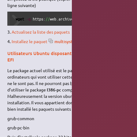
ligne suivante)
wget
-q
 https:
//
web.archive.org
/
web
/
20200202212920
/
http:
3.
Actualisez la liste des paquets
4.
Installez le paquet
multisystem
Utilisateurs Ubuntu disposant d'un bios LEGACY et non
EFI
Le package actuel utilisé est le package X86_64.efi. Certains
ordinateurs qui vont utiliser cette clé fabriquée pour des EFI,
ne le sont pas. Il ne pourront pas booter. Il est donc nécessaire
d'utiliser le package
I386-pc
compatible EFI et LEGACY.
Malheureusement la version ubuntu de base n'a pas prévu son
installation. Il vous appartient donc de vérifier que vous avez
bien installé les paquets suivants :
grub-common
grub-pc-bin
Puis d'installer le package 32 bits. Il s'installera