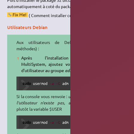
automatiquement à coté du package X86_64.efi
( Comment installer ce paquet dans ubuntu 18.04 ?)
Utilisateurs Debian
Aux utilisateurs de Debian (2
méthodes) :
Après l'installation de
MultiSystem, ajoutez votre nom
d'utilisateur au groupe
adm
.
sudo
 usermod 
-a
-G
 adm 
"
$SUDO_USER
"
Si la console vous renvoie :
usermod :
l'utilisateur n'existe pas
, appliquer
plutôt la variable $USER
sudo
 usermod 
-a
-G
 adm 
"
$USER
"