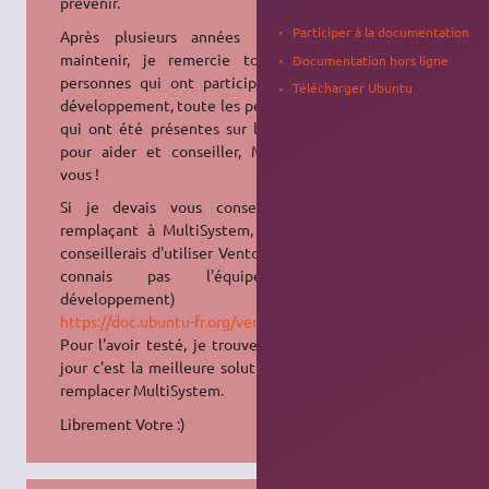
prévenir.
Participer à la documentation
Après plusieurs années pour le
maintenir, je remercie toute les
Documentation hors ligne
personnes qui ont participé à son
Télécharger Ubuntu
développement, toute les personnes
qui ont été présentes sur le forum
pour aider et conseiller, MERCI à
vous !
Si je devais vous conseiller un
remplaçant à MultiSystem, je vous
conseillerais d'utiliser Ventoy (je ne
connais pas l'équipe de
développement)
https://doc.ubuntu-fr.org/ventoy
Pour l'avoir testé, je trouve qu'a ce
jour c'est la meilleure solution pour
remplacer MultiSystem.
Librement Votre :)