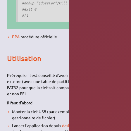
#nohup "$dossier"/kill.sh&
#exit 0
#fi
PPA
procédure officielle
Utilisation
Prérequis :
il est conseillé d'avoir une clef USB (ou disque SSD
externe) avec une table de partition MSDOS et formatté en
FAT32 pour que la clef soit compatible avec les installations EFI
et non EFI
Il faut d'abord
Monter la clef USB (par exemple en cliquant dessus dans le
gestionnaire de fichier)
Lancer l'application depuis
dash
(menus classique: