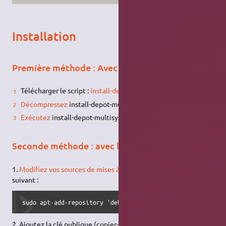
Installation
Première méthode : Avec le script de l'auteur
Télécharger le script :
install-depot-multisystem.sh
Décompressez
install-depot-multisystem.sh.tar.bz2
Exécutez
install-depot-multisystem.sh
Seconde méthode : avec le dépôt
1.
Modifiez vos sources de mises à jour
pour y ajouter le dépôt
suivant :
sudo apt-add-repository 'deb https://web.archive.org/web/
2. Ajoutez la clé publique (copier-coller dans un terminal la