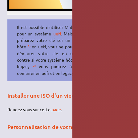
Il est possible d'utiliser Multisystem
pour un système
uefi
. Mais si vous
préparez votre clé sur un système
1)
hôte
en uefi, vous ne pourrez que
démarrer votre clé en uefi. Par
contre si votre système hôte est en
2)
legacy
vous pourrez à la fois
démarrer en uefi et en legacy.
Installer une ISO d'un vieux Windows
Rendez vous sur cette
page
.
Personnalisation de votre clé