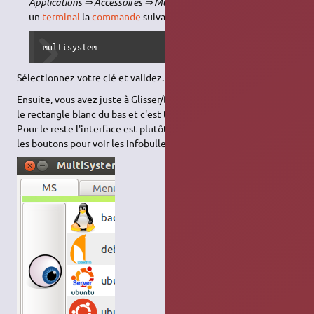
Applications ⇒ Accessoires ⇒ MultiSystem)
ou saisissez dans
un
terminal
la
commande
suivante:
multisystem
Sélectionnez votre clé et validez.
Ensuite, vous avez juste à Glisser/Déposer vos fichiers .iso dans
le rectangle blanc du bas et c'est tout !
Pour le reste l'interface est plutôt intuitive. Passer la souris sur
les boutons pour voir les infobulles.