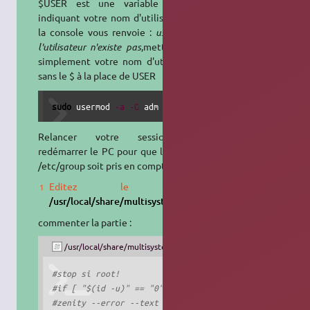
$USER est une variable globale
indiquant votre nom d'utilisateur. Si
la console vous renvoie :
usermod :
l'utilisateur n'existe pas
,mettez tout
simplement votre nom d'utilisateur
sans le $ à la place de USER
sudo
 usermod 
-a
-G
 adm 
"USER"
Relancer votre session ou
redémarrer le PC pour que le fichier
/etc/group soit pris en compte.
Editez le fichier
/usr/local/share/multisystem/gui_multisystem.sh
commenter la partie :
/usr/local/share/multisystem/gui_multisystem.sh
#stop si root!
#if [ "$(id -u)" == "0" ]; then
#zenity --error --text "$(eval_gettext "Erreur: pas e