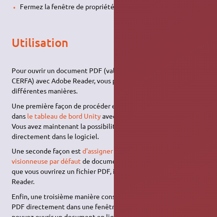
Fermez la fenêtre de propriétés.
Utilisation
Pour ouvrir un document PDF (valable aussi pour les fichiers
CERFA) avec Adobe Reader, vous pouvez procéder de
différentes manières.
Une première façon de procéder est de faire une recherche
dans
le tableau de bord Unity
avec le mot clé
Adobe Reader
.
Vous avez maintenant la possibilité d'ouvrir un fichier PDF
directement dans le logiciel.
Une seconde façon est
d'assigner Adobe Reader en tant que
visionneuse par défaut
de documents PDF. De cette façon, dès
que vous ouvrirez un fichier PDF, il sera ouvert avec Adobe
Reader.
Enfin, une troisième manière consiste à ouvrir un document
PDF directement dans une fenêtre de Mozilla Firefox. Vous
pouvez ouvrir un document en ligne, en spécifiant l'
URL
vers ce