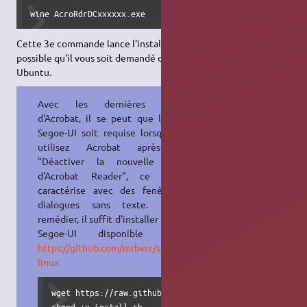
wine AcroRdrDCxxxxxx.exe
Cette 3e commande lance l'installation d'Acrobat. Il est
possible qu'il vous soit demandé d'installer d'autres paquets
Ubuntu.
Avec les dernières versions
d'Acrobat, il se peut que la police
Segoe-UI soit requise lorsque vous
utilisez Acrobat après avoir
"Déactiver la nouvelle version
d'Acrobat Reader", ce qui se
caractérise avec des fenêtres de
dialogues sans texte. Pour y
remédier, il suffit d'installer la police
Segoe-UI disponible ici :
https://github.com/mrbvrz/segoe-ui-
linux
wget https://raw.githubusercontent.com/mrbvrz/segoe-ui
chmod +x install.sh
