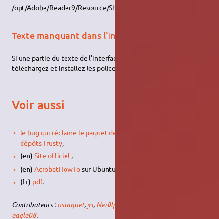
/opt/Adobe/Reader9/Resource/Shell/acroread_tab. Voir
ici
.
Texte manquant dans l'interface
Si une partie du texte de l'interface graphique ne s'affiche pas,
téléchargez et installez les polices de caractères Segoe UI.
Voir aussi
le bug qui réclame le paquet deb de la version 9.5.5 pour les
dépôts Trusty
,
(en)
Site officiel
,
(en)
AcrobatHowTo
sur Ubuntu.com,
(fr)
pdf
.
Contributeurs :
ostaquet
,
jcr
,
Ner0lph
,
XtremXpert
,
abartravail
,
eagle08
.