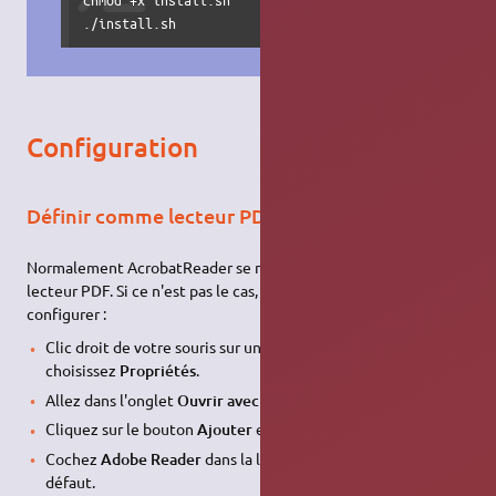
./install.sh
Configuration
Définir comme lecteur PDF par défaut
Normalement AcrobatReader se mettra par defaut comme
lecteur PDF. Si ce n'est pas le cas, il est possible de le
configurer :
Clic droit de votre souris sur un quelconque fichier PDF et
choisissez
Propriétés
.
Allez dans l'onglet
Ouvrir avec…
.
Cliquez sur le bouton
Ajouter
et choisissez
Adobe Reader
.
Cochez
Adobe Reader
dans la liste pour qu'il soit utilisé par
défaut.