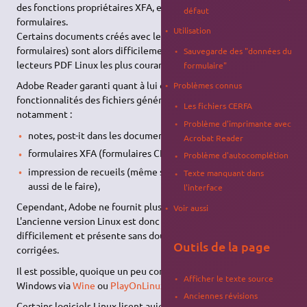
des fonctions propriétaires XFA, en particulier pour les
défaut
formulaires.
Utilisation
Certains documents créés avec les logiciels Adobe (surtout les
formulaires) sont alors difficilement exploitables par les
Sauvegarde des "données du
lecteurs PDF Linux les plus courants.
formulaire"
Adobe Reader garanti quant à lui de lire toutes les
Problèmes connus
fonctionnalités des fichiers générés par les logiciels Adobe,
Les fichiers CERFA
notamment :
Problème d'imprimante avec
notes, post-it dans les documents, etc.
Acrobat Reader
formulaires XFA (formulaires CERFA);
Problème d'autocomplétion
impression de recueils (même si
bookletimposer
permet
Texte manquant dans
aussi de le faire),
l'interface
Cependant, Adobe ne fournit plus ce logiciel pour Linux.
Voir aussi
L'ancienne version Linux est donc obsolète, s'installe très
difficilement et présente sans doute des failles de sécurité non
Outils de la page
corrigées.
Il est possible, quoique un peu compliqué, d'installer la version
Afficher le texte source
Windows via
Wine
ou
PlayOnLinux
.
Anciennes révisions
Certains logiciels Linux lisent aujourd'hui plutôt bien le format