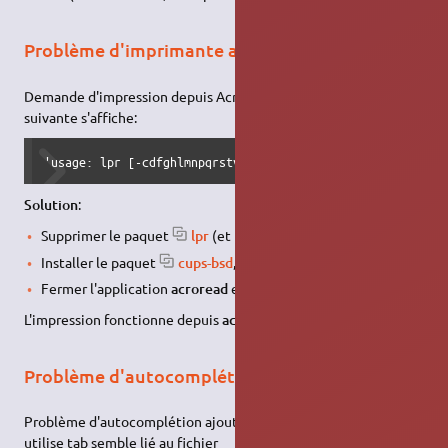
Problème d'imprimante avec Acrobat Reader
Demande d'impression depuis Acrobat Reader et l'erreur
suivante s'affiche:
'usage: lpr [-cdfghlmnpqrstv] [-#num] [-1234 font] [-C cl
Solution
:
Supprimer le paquet
lpr
(et le paquet
lprng
),
Installer le paquet
cups-bsd
,
Fermer l'application
acroread
et la relancer.
L'impression fonctionne depuis
acroread
.
Problème d'autocomplétion
Problème d'autocomplétion ajoutant un espace lorsqu'on
utilise tab semble lié au fichier