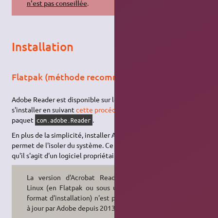
n'est pas conseillée
.
Installation
Flatpak (méthode recommandée)
Adobe Reader est disponible sur le dépôt
Flathub
et peut donc
s'installer en suivant
cette procédure
puis en installant le
paquet
.
com.adobe.Reader
En plus de la simplicité, installer Adobe Reader en
flatpak
permet de l'isoler du système. Ce qui peut être utile sachant
qu'il s'agit d'un logiciel propriétaire qui n'est plus mis à jour :
La version d'Acrobat Reader pour
Linux (en Flatpak ou sous un autre
format d'installation) n'est plus mise
à jour par Adobe depuis 2013.