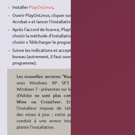
Installer
PlayOnLinux
,
Ouvrir PlayOnLinux, cliquer sur Installer. Puis chercher «
Acrobat » et lancer l'installation.
Après l'accord de licence, PlayOnLinux vous propose de
choisir la méthode d'installation. Le plus simple est de
choisir « Télécharger le programme ».
Suivre les indications et accepter de créer une icône sur le
bureau (autrement, il faut ouvrir PlayOnLinux pour lancer le
programme).
Les nouvelles versions "Reader DC"
sous Windows XP SP3 jusqu'à
Windows 7 - présentes sur le serveur
d'Adobe
ne sont plus compatibles
Wine ou CrossOver
. En effet,
l’installeur impose de télécharger
des mises à jour ; cette procédure
conduit à une erreur interne qui
plante l'installation.