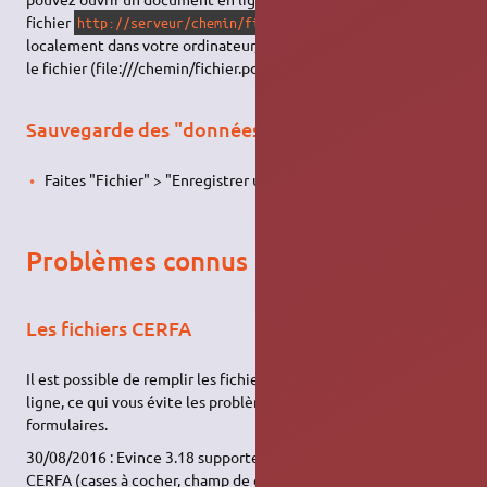
fichier
ou présent
http://serveur/chemin/fichier.pdf
localement dans votre ordinateur, en précisant le chemin vers
le fichier (file:///chemin/fichier.pdf).
Sauvegarde des "données du formulaire"
Faites "Fichier" > "Enregistrer une copie…"
Problèmes connus
Les fichiers CERFA
Il est possible de remplir les fichiers CERFA directement en
ligne, ce qui vous évite les problèmes liés à ce type de
formulaires.
30/08/2016 : Evince 3.18 supporte assez bien les formulaires
CERFA (cases à cocher, champ de code postal…)