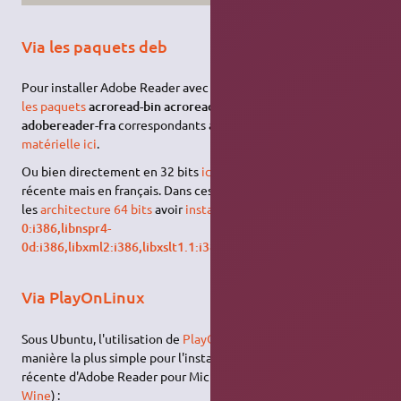
Via les paquets deb
Pour installer Adobe Reader avec
APT
, téléchargez et
installez
les paquets
acroread-bin acroread-common, acroread
, et
adobereader-fra
correspondants à votre
architecture
matérielle
ici
.
Ou bien directement en 32 bits
ici
ou
là
pour une version moins
récente mais en français. Dans ces derniers cas, il faudra pour
les
architecture 64 bits
avoir
installé les paquets
libgtk2.0-
0:i386,libnspr4-
0d:i386,libxml2:i386,libxslt1.1:i386,libstdc++6:i386
.
Via PlayOnLinux
Sous Ubuntu, l'utilisation de
PlayOnLinux
est probablement la
manière la plus simple pour l'installation d'une version plus
récente d'Adobe Reader pour Microsoft Windows (à travers
Wine
) :