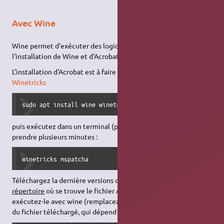
Avec Wine
Wine permet d'exécuter des logiciels Windows. Attention,
l'installation de Wine et d'Acrobat prend beaucoup de place !
L'installation d'Acrobat est à faire en 3 étapes : Installer
Wine
et
Winetricks
sudo apt install wine winetricks
puis exécutez dans un terminal (pour paramétrer Wine) - peut
prendre plusieurs minutes :
winetricks mspatcha
Téléchargez la dernière versions d'Acrobat
ici
puis (
dans le
répertoire
où se trouve le fichier Acrobat téléchargé)
exécutez-le avec wine (remplacez AcroRdrDCxxxxxx par le nom
du fichier téléchargé, qui dépend de la version d'Acrobat) :