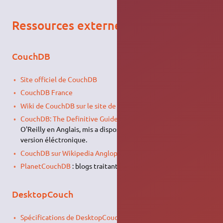
Ressources externes
CouchDB
Site officiel de CouchDB
CouchDB France
Wiki de CouchDB sur le site de la fondation Apache
CouchDB: The Definitive Guide
: Un livre des éditions
O'Reilly en Anglais, mis a disposition gratuitement dans sa
version éléctronique.
CouchDB sur Wikipedia Anglophone
PlanetCouchDB
: blogs traitant de CouchDB
DesktopCouch
Spécifications de DesktopCouch