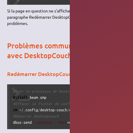
Si la page en question ne s'affiche pas, voir plus bas le
paragraphe Redémarrer DesktopCouch dans la résolution des
problèmes.
Problèmes communs rencontrés
avec DesktopCouch
Redémarrer DesktopCouch
#Tuer le processus de DesktopCouch
killall
#Effacer le fichier de configuration, celui ci sera recré
rm
 ~
/
.config
/
desktop-couch
/
#Démarrer DesktopCouch
dbus-send 
--session
--dest
=org.desktopcouch.CouchDB 
--pri