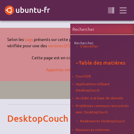
Selon les
tags
présents sur cette page, celle-ci n'a pas été
Rechercher
vérifiée pour une des
versions LTS supportées d'Ubuntu
.
S'identifier
Cette page est en cours de rédaction.
−
Table des matières
Apportez votre aide…
CouchDB
Applications utilisant
LUCID
BROUILLON
DesktopCouch
Accéder a sa base de donnée
Problèmes communs rencontrés
avec DesktopCouch
DesktopCouch
Redémarrer DesktopCouch
Ressources externes