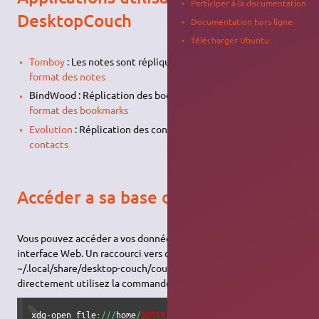
Participer à la documentation
DesktopCouch
Documentation hors ligne
Télécharger Ubuntu
Tomboy
: Les notes sont répliquées avec UbuntuOne. Voir le
format des notes
BindWood : Réplication des bookmarks de Firefox. Voir le
format des bookmarks
Evolution
: Réplication des contacts. Voir le
format des
contacts
Accéder a sa base de donnée
Vous pouvez accéder a vos données DesktopCouch via une
interface Web. Un raccourci vers celle ci est stocké dans
~/.local/share/desktop-couch/couchdb.html Pour y accéder
directement utilisez la commande :
xdg-open file:
///
home
/
$USER
/
.local
/
share
/
desktop-couch
/
co