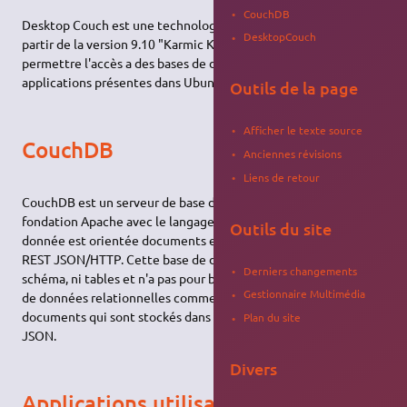
CouchDB
Desktop Couch est une technologie introduite dans Ubuntu a
DesktopCouch
partir de la version 9.10 "Karmic Koala". Elle a pour but de
permettre l'accès a des bases de données CouchDB aux
applications présentes dans Ubuntu.
Outils de la page
Afficher le texte source
CouchDB
Anciennes révisions
Liens de retour
CouchDB est un serveur de base de données crée par la
fondation Apache avec le langage Erlang. Cette base de
Outils du site
donnée est orientée documents et est accesible via une
API
REST JSON/HTTP. Cette base de données ne possède ni
Derniers changements
schéma, ni tables et n'a pas pour but de se substituer aux bases
Gestionnaire Multimédia
de données relationnelles comme MySQL ou PostgreSQL. Les
documents qui sont stockés dans CouchDB sont des objets
Plan du site
JSON.
Divers
Applications utilisant