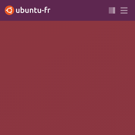
JAMMY
FOCAL
COURRIEL
COURRIELLEUR
MUA
Courrier électronique :
Gnome Evolution
Gnome Evolution
est un logiciel de groupe de travail
(groupware), ou client de messagerie (courrielleur), facile à
utiliser. Il fut à l'origine développé par
Ximian
, puis, plus
tard, par
Novell
après le rachat de Ximian par celui-ci. Gnome
Evolution fait maintenant partie du projet
Gnome
et se nomme
Gnome Evolution. Pendant longtemps, il fut le client de