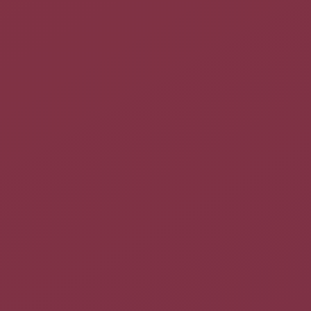
Installation
Installez le paquet
syncevolution
.
Configuration du client
S'ils n'existent pas, créez les dossiers suivants dans votre
home
(« ~/.sync4j » et « ~/.sync4J/evolution ») :
mkdir -p .sync4j/evolution

cd .sync4j/evolution
Configuration des sources de synchronisation
Il y a 3 fichiers à configurer (contacts, calendrier, tâches). Pour
connaître, les éléments disponibles dans évolution tapez dans
une console :
syncevolution
Par défaut il s'agit de « Personnel ».