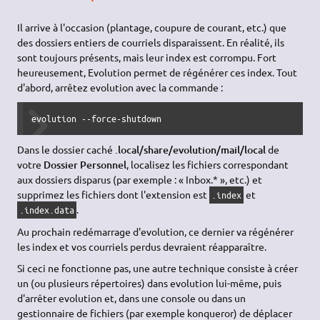
Il arrive à l'occasion (plantage, coupure de courant, etc.) que
des dossiers entiers de courriels disparaissent. En réalité, ils
sont toujours présents, mais leur index est corrompu. Fort
heureusement, Evolution permet de régénérer ces index. Tout
d'abord, arrêtez evolution avec la commande :
evolution --force-shutdown
Dans le dossier caché
.local/share/evolution/mail/local
de
votre
Dossier Personnel
, localisez les fichiers correspondant
aux dossiers disparus (par exemple : « Inbox.* », etc.) et
supprimez les fichiers dont l'extension est
et
.index
.
.index.data
Au prochain redémarrage d'evolution, ce dernier va régénérer
les index et vos courriels perdus devraient réapparaître.
Si ceci ne fonctionne pas, une autre technique consiste à créer
un (ou plusieurs répertoires) dans evolution lui-même, puis
d'arrêter evolution et, dans une console ou dans un
gestionnaire de fichiers (par exemple konqueror) de déplacer