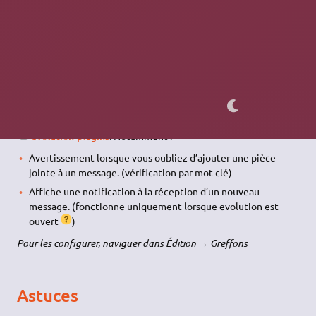
Copiez ensuite dans votre dossier personnel, le dossier
ou
préalablement sauvegardé.
.bogofilter
.spamassassin
Plugins
Quelques plugins peuvent être installés grâce au paquet
evolution-plugins
. Notamment :
Avertissement lorsque vous oubliez d’ajouter une pièce
jointe à un message. (vérification par mot clé)
Affiche une notification à la réception d’un nouveau
message. (fonctionne uniquement lorsque evolution est
ouvert
)
Pour les configurer, naviguer dans Édition → Greffons
Astuces