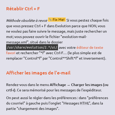
Rétablir Ctrl + F
Méthode obsolète à revoir
Si vous pestez chaque fois
que vous pressez Ctrl + F dans Evolution parce que NON, vous
ne voulez pas faire suivre le message, mais juste rechercher un
mot; vous pouvez ouvrir le fichier "evolution-mail-
message.xml", situé dans le dossier
avec votre
éditeur de texte
/usr/share/evolution/2.*/ui/
favori
et rechercher "*f" avec Ctrl-F… (le plus simple est de
remplacer "Control*f" par "Control**Shift*f" et inversement).
Afficher les images de l'e-mail
Rendez-vous dans le menu
Affichage → Charger les images (ou
crtl-i)
. Ce sera mémorisé pour les messages de l'expéditeur.
On peut aussi le régler dans les préférences : dans "préférences
du courriel" à gauche puis l'onglet "Messages
HTML
", dans la
partie "chargement des images".