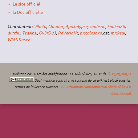
Le site officiel
la Doc officielle
Contributeurs:
Phetu
,
Claudex
,
Apokalypse
,
sanhson
,
Fabien26
,
durthu
,
TedAnsi
,
Ov3rDu3
,
ReVeNaNt
,
piccolosaxo
.ast,
mickeul
,
WSH
,
Kase2
evolution.txt
· Dernière modification :
Le 18/07/2025, 10:31
de
O_20_100_O
Sauf mention contraire, le contenu de ce wiki est placé sous les
termes de la licence suivante :
CC Attribution-Noncommercial-Share Alike 4.0
International