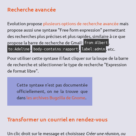
Recherche avancée
Evolution propose
plusieurs options de recherche avancée
mais
propose aussi une syntaxe "Free form expression" permettant
des recherches plus précises et plus rapides, similaire à ce que
propose la barre de recherche de Gmail:
,
from:Albert
,
,
, etc.
to:Adeline
body-contains:rapport
label:admin
Pour utiliser cette syntaxe il faut cliquer sur la loupe de la barre
de recherche et sélectionner le type de recherche "Expression
de format libre".
Cette syntaxe n'est pas documentée
officiellement, on ne la trouve que
dans
les archives Bugzilla de Gnome
.
Transformer un courriel en rendez-vous
Un clic droit sur le message et choisissez
Créer une réunion, ou