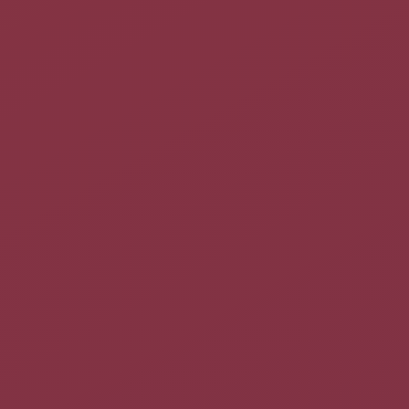
soins). L'import commence dès que
vous lâchez la souris !
Activer l'Antipourriel
Voir la
page dédiée
.
Agrégateur de fils de syndication
Voir la
page dédiée
.
Chiffrement des courriels avec GPG
Le chiffrement permet d'avoir l'assurance que le courriel ne
sera pas lu par une autre personne que celle à qui elle est
destinée. fd
Voir la page :
evolution gpg