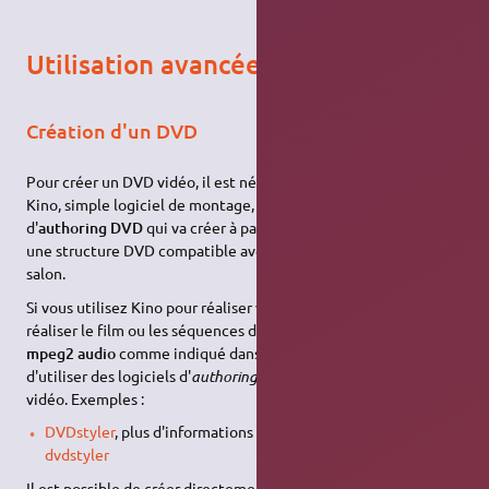
Utilisation avancée
Création d'un DVD
Pour créer un DVD vidéo, il est nécessaire d'utiliser en plus de
Kino, simple logiciel de montage, un autre logiciel dit
d'
authoring DVD
qui va créer à partir de vos séquences vidéos
une structure DVD compatible avec les lecteurs de DVD de
salon.
Si vous utilisez Kino pour réaliser votre DVD, il est conseillé de
réaliser le film ou les séquences de film en
mpeg2 vidéo
et
mpeg2 audio
comme indiqué dans ce
tutoriel lprod.org
, puis
d'utiliser des logiciels d'
authoring
DVD pour finaliser votre DVD
vidéo. Exemples :
DVDstyler
, plus d'informations sur
lprod.org, section
dvdstyler
Il est possible de créer directement le DVD avec Kino en