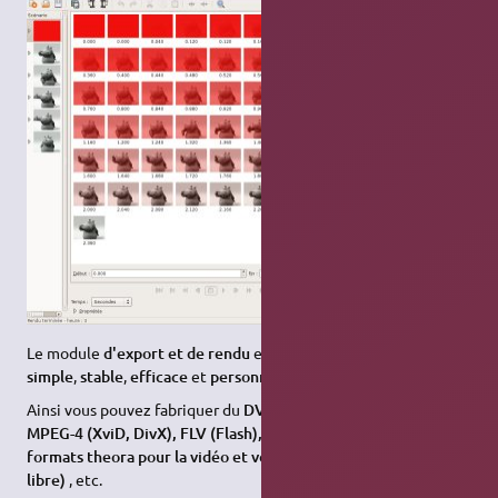
Le module
d'export et de rendu
est un modèle du genre,
simple
,
stable
,
efficace
et
personnalisable
.
Ainsi vous pouvez fabriquer du
DV, VCD, MPEG-2 (DVD, SVCD),
MPEG-4 (XviD, DivX), FLV (Flash), OGG (conteneur pour les
formats theora pour la vidéo et vorbis pour l'audio → 100%
libre)
, etc.