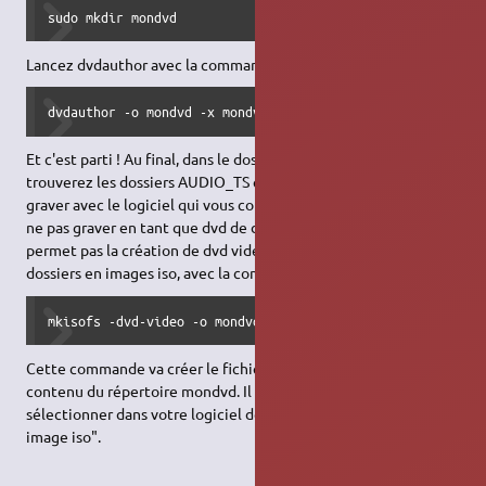
sudo mkdir mondvd
Lancez dvdauthor avec la commande suivante :
dvdauthor -o mondvd -x mondvd-dvdauthor.xml
Et c'est parti ! Au final, dans le dossier "mondvd", vous
trouverez les dossiers AUDIO_TS et VIDEO_TS qu'il suffira de
graver avec le logiciel qui vous convient. Attention toutefois à
ne pas graver en tant que dvd de données. Si votre graveur ne
permet pas la création de dvd vidéo, il faudra convertir les
dossiers en images iso, avec la commande :
mkisofs -dvd-video -o mondvd.iso mondvd
Cette commande va créer le fichier mondvd.iso à partir du
contenu du répertoire mondvd. Il suffira ensuite de
sélectionner dans votre logiciel de gravure l'option "graver une
image iso".