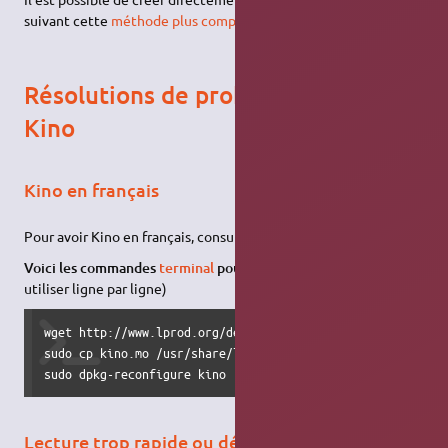
suivant cette
méthode plus compliquée
.
Résolutions de problèmes pour
Kino
Kino en français
Pour avoir Kino en français, consultez
cette discussion
.
Voici les commandes
terminal
pour une installation rapide:
(à
utiliser ligne par ligne)
wget http://www.lprod.org/deb/karmic/kino.mo

sudo cp kino.mo /usr/share/locale-langpack/fr/LC_MESSAGES/
sudo dpkg-reconfigure kino
Lecture trop rapide ou décalage image/son