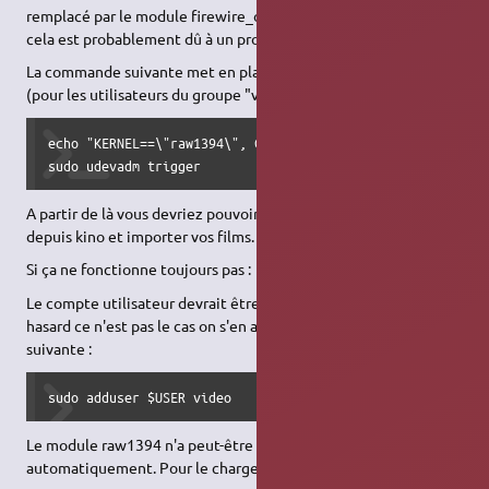
remplacé par le module firewire_ohci. Si cela ne marche pas,
cela est probablement dû à un problème de droit d'accès.
La commande suivante met en place l'autorisation nécessaire
(pour les utilisateurs du groupe "video") :
echo "KERNEL==\"raw1394\", GROUP=\"video\"" | sudo tee /et
sudo udevadm trigger
A partir de là vous devriez pouvoir piloter votre caméscope
depuis kino et importer vos films.
Si ça ne fonctionne toujours pas :
Le compte utilisateur devrait être dans le groupe "video". Si par
hasard ce n'est pas le cas on s'en assure par la commande
suivante :
sudo adduser $USER video
Le module raw1394 n'a peut-être pas été chargé
automatiquement. Pour le charger manuellement :