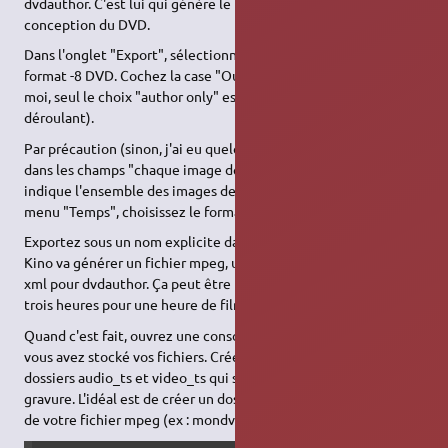
dvdauthor. C'est lui qui génère le fichier xml nécessaire à la
conception du DVD.
Dans l'onglet "Export", sélectionnez "mpeg" et choisissez le
format -8 DVD. Cochez la case "Output dvdauthor xml" (chez
moi, seul le choix "author only" est possible dans le menu
déroulant).
Par précaution (sinon, j'ai eu quelques soucis), assurez-vous que
dans les champs "chaque image de" en haut du panneau
indique l'ensemble des images de votre montage (dans le
menu "Temps", choisissez le format "images").
Exportez sous un nom explicite dans un dossier de votre choix.
Kino va générer un fichier mpeg, un fichier mpv et un fichier
xml pour dvdauthor. Ça peut être très long (prévoyez deux à
trois heures pour une heure de film)…
Quand c'est fait, ouvrez une console et allez dans le dossier où
vous avez stocké vos fichiers. Créez un dossier pour recevoir les
dossiers audio_ts et video_ts qui seront nécessaires à la
gravure. L'idéal est de créer un dossier du même nom que celui
de votre fichier mpeg (ex : mondvd) :