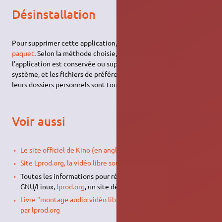
Désinstallation
Pour supprimer cette application, il suffit de
supprimer son
paquet
. Selon la méthode choisie, la configuration globale de
l'application est conservée ou supprimée. Les journaux du
système, et les fichiers de préférence des utilisateurs dans
leurs dossiers personnels sont toujours conservés.
Voir aussi
Le site officiel de Kino (en anglais)
Site Lprod.org, la vidéo libre sous GNU/Linux, section Kino
Toutes les informations pour réaliser son premier film sous
GNU
/Linux,
lprod.org
, un site dédié à la vidéo libre
Livre "montage audio-vidéo libre" Editions Eyrolles - Ecrit
par lprod.org