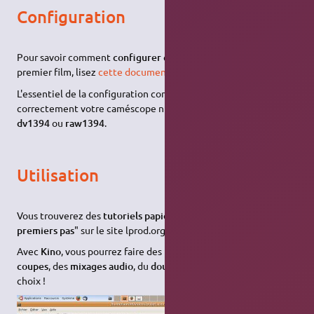
Configuration
Pour savoir comment
configurer
et
utiliser Kino
pour son
premier film, lisez
cette documentation
.
L'essentiel de la configuration consiste à faire reconnaître
correctement votre caméscope numérique DV
via
les pilotes
dv1394
ou
raw1394
.
Utilisation
Vous trouverez des
tutoriels papier et vidéo
pour "
Kino,
premiers pas
" sur le site lprod.org
ici
Avec
Kino
, vous pourrez faire des
transitions
, du
titrage
, des
coupes
, des
mixages audio
, du
doublage
, bref, que l'embarras du
choix !