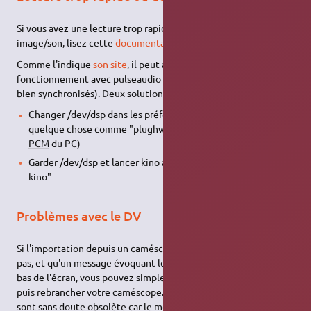
Si vous avez une lecture trop rapide dans kino et un décalage
image/son, lisez cette
documentation
.
Comme l'indique
son site
, il peut aussi s'agir d'un mauvais
fonctionnement avec pulseaudio (le son et l'image ne sont pas
bien synchronisés). Deux solutions sont proposées:
Changer /dev/dsp dans les préférences "Audio Device" par
quelque chose comme "plughw:0,0" (ou le périphérique
PCM
du PC)
Garder /dev/dsp et lancer kino avec la commande "padsp
kino"
Problèmes avec le DV
Si l'importation depuis un caméscope numérique ne fonctionne
pas, et qu'un message évoquant le module raw1394 s'affiche en
bas de l'écran, vous pouvez simplement essayer de débrancher
puis rebrancher votre caméscope. Les informations qui suivent
sont sans doute obsolète car le module raw1394 a été