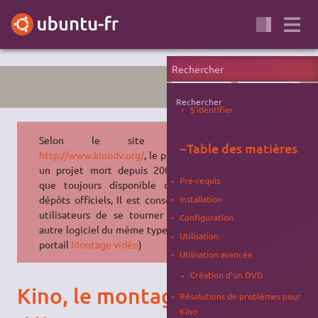
UBUNTU STUDIO
MONTAGE VIDÉO
Rechercher
S'identifier
Selon le site officiel
−
Table des matières
http://www.kinodv.org/
, le projet est
un projet mort depuis 2009. Bien
Pré-requis
que toujours disponible dans les
dépôts officiels, Il est conseillé aux
Installation
utilisateurs de se tourner vers un
Configuration
autre logiciel du même type ( voir le
Utilisation
portail
Montage vidéo
)
Utilisation avancée
Création d'un DVD
Kino, le montage vidéo pour
Résolutions de problèmes pour
Kino