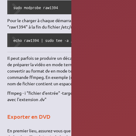
sudo modprobe raw1394
Pour le charger à chaque démarrage (la commande ajoute
"raw1394" à la fin du fichier /etc/modules):
echo raw1394 | sudo tee -a /etc/modules
Il peut parfois se produire un décalage du son. La solution est
de préparer la vidéo en mode terminal, en d'autres mots,
convertir au format dv en mode terminal en utilisant la
commande ffmpeg. En exemple (conservez les guillemets si le
nom de fichier contient un espace) :
ffmpeg - i "fichier d'entrée" -target pal-dv "fichier de sortie
avec l'extension .dv"
Exporter en DVD
En premier lieu, assurez-vous que vous avez installé le paquet