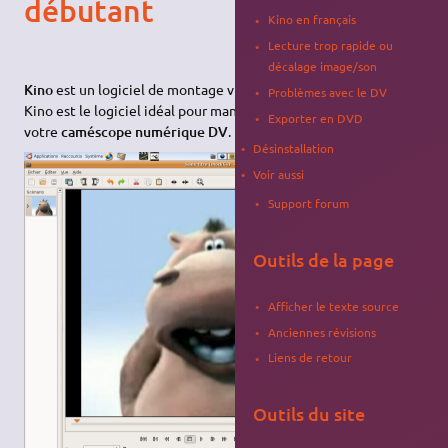
débutant
Kino en français
Lecture trop rapide ou
décalage image/son
Kino
est un logiciel de montage vidéo adapté aux
débutants
.
Problèmes avec le DV
Kino est le logiciel idéal pour manipuler vos vidéos issues de
Exporter en DVD
votre
caméscope numérique DV
.
Désinstallation
Voir aussi
Support forum
Outils de la page
Afficher le texte source
Anciennes révisions
Liens de retour
Outils du site