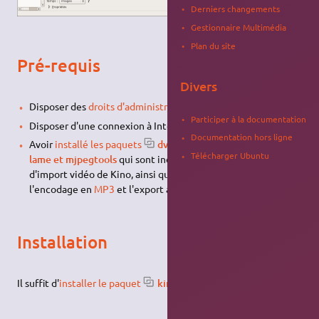
Derniers changements
Gestionnaire Multimédia
Plan du site
Pré-requis
Divers
Disposer des
droits d'administration
.
Participer à la documentation
Disposer d'une connexion à Internet configurée et activée.
Documentation hors ligne
Avoir
installé les paquets
dvgrab, ffmpeg, mencoder,
Télécharger Ubuntu
lame et mjpegtools
qui sont indispensables au script
d'import vidéo de Kino, ainsi que pour la prise en charge de
l'encodage en
MP3
et l'export au format
mpeg2
.
Installation
Il suffit d'
installer le paquet
kino
.