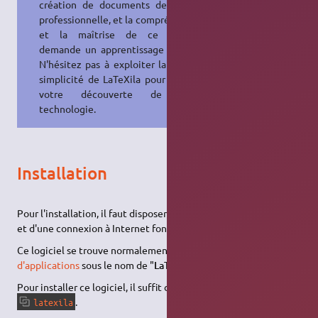
création de documents de qualité
professionnelle, et la compréhension
et la maîtrise de ce langage
demande un apprentissage notable.
N'hésitez pas à exploiter la relative
simplicité de LaTeXila pour faciliter
votre découverte de cette
technologie.
Installation
Pour l'installation, il faut disposer des
droits d'administration
et d'une connexion à Internet fonctionnelle et active.
Ce logiciel se trouve normalement dans le
centre
d'applications
sous le nom de "
LaTeXila
".
Pour installer ce logiciel, il suffit donc d'
installer le paquet
.
latexila