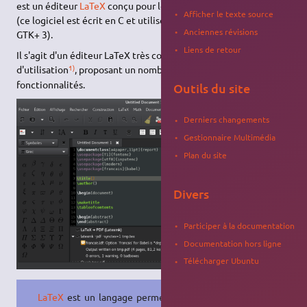
est un éditeur
LaTeX
conçu pour les environnements
GNOME
Afficher le texte source
(ce logiciel est écrit en C et utilise la bibliothèque graphique
Anciennes révisions
GTK+ 3).
Liens de retour
Il s'agit d'un éditeur LaTeX très complet et simple
1)
d'utilisation
, proposant un nombre important de
fonctionnalités.
Outils du site
Derniers changements
Gestionnaire Multimédia
Plan du site
Divers
Participer à la documentation
Documentation hors ligne
Télécharger Ubuntu
LaTeX
est un langage permettant la