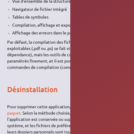
Vue d'ensemble de la structure du document
Navigateur de fichier intégré
Tables de symboles
Compilation, affichage et export simples et accessibles
Affichage des erreurs dans le panneau inférieur
Par défaut, la compilation des fichiers .tex en documents
exploitables (.pdf ou .ps) se fait via
Latexmk
(installé en
dépendance), mais les outils de construction peuvent être
paramétrés finement, et il est possible d'utiliser d'autres
commandes de compilation (comme
pdflatex
par exemple).
Désinstallation
Pour supprimer cette application, il suffit de
supprimer son
paquet
. Selon la méthode choisie, la configuration globale de
l'application est conservée ou supprimée. Les journaux du
système, et les fichiers de préférence des utilisateurs dans
leurs dossiers personnels sont toujours conservés.