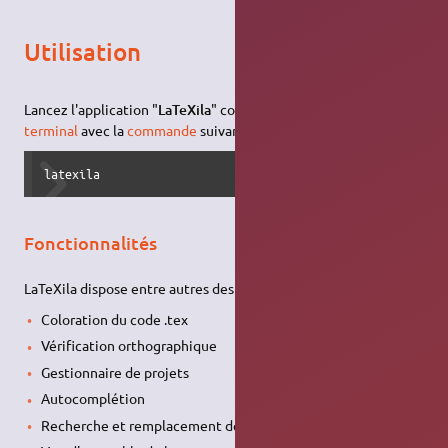
Utilisation
Lancez l'application "
LaTeXila
" comme indiqué
ici
, ou via le
terminal
avec la
commande
suivante :
latexila
Fonctionnalités
LaTeXila dispose entre autres des fonctionnalités suivantes :
Coloration du code .tex
Vérification orthographique
Gestionnaire de projets
Autocomplétion
Recherche et remplacement de texte