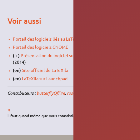
Voir aussi
Portail des logiciels liés au LaTeX
Portail des logiciels GNOME
(fr)
Présentation du logiciel sur le blog la-vache-libre.org
(2014)
(en)
Site officiel de LaTeXila
(en)
LaTeXila sur Launchpad
Contributeurs :
butterflyOfFire
,
roschan
, …
1)
il faut quand même que vous connaissiez un minimum le langage LaTeX