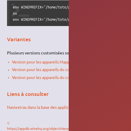
env WINEPREFIX="/home/toto/prefix32" wine C:\\Program\ Fil
ou

env WINEPREFIX="/home/toto/prefix32" wine C:\\Program\ Fi
Variantes
Plusieurs versions customisées sont disponibles :
Version pour les appareils Mappy
Version pour les appareils du constructeur Renault
Version pour les appareils du constructeur Dacia
Liens à consulter
Naviextras dans la base des applications de WineHQ
1)
https://appdb.winehq.org/objectManager.php?sClass=version&iId=32471