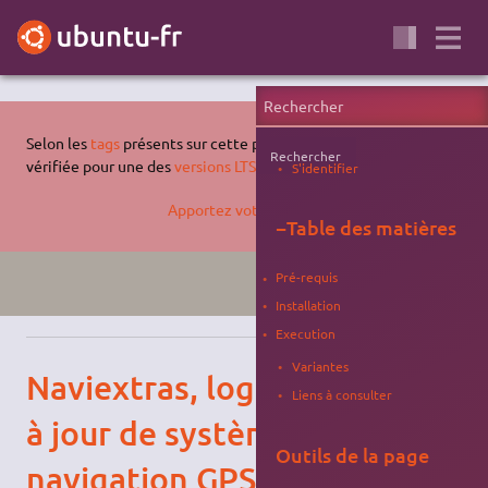
Selon les
tags
présents sur cette page, celle-ci n'a pas été
Rechercher
vérifiée pour une des
versions LTS supportées d'Ubuntu
.
S'identifier
Apportez votre aide…
−
Table des matières
Pré-requis
XENIAL
GPS
Installation
Execution
Variantes
Naviextras, logiciels de mise
Liens à consulter
à jour de systèmes de
Outils de la page
navigation GPS