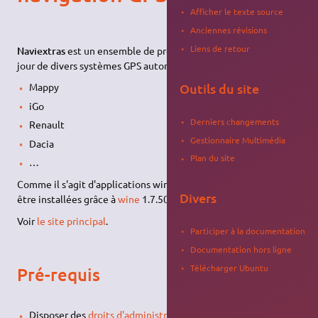
Afficher le texte source
Anciennes révisions
Liens de retour
Naviextras
est un ensemble de produits permettant la mise à
jour de divers systèmes GPS automobiles :
Outils du site
Mappy
iGo
Derniers changements
Renault
Gestionnaire Multimédia
Dacia
Plan du site
…
Comme il s'agit d'applications windows 32bit elles peuvent
Divers
1)
être installées grâce à
wine
1.7.50 ou supérieur
.
Voir
le site principal
.
Participer à la documentation
Documentation hors ligne
Télécharger Ubuntu
Pré-requis
Disposer des
droits d'administration
.