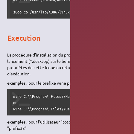
sudo cp /usr/lib/i386-linux-gnu/libgnutls-deb0.so.28 /usr
Execution
La procédure d'installation du produit crée une icone de
lancement (*.desktop) sur le bureau. En regardant les
propriétés de cette icone on retrouve la commande
d'exécution.
exemples :
pour le prefixe wine par défaut ".wine"
wine C:\\Program\ Files\\Naviextras\\Toolbox\\toolbox.exe 
ou

wine C:\\Program\ Files\\Dacia\ Media\ Nav\\Toolbox\\tool
exemples :
pour l'utilisateur "toto" et le prefixe wine
"prefix32"