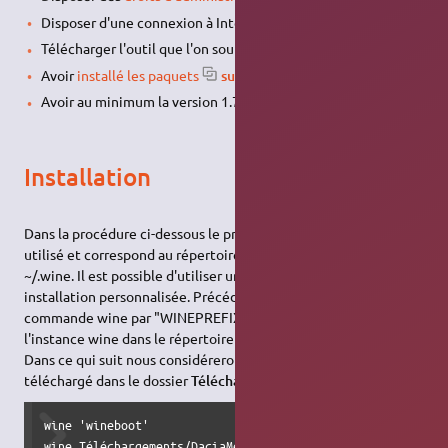
Disposer d'une connexion à Internet configurée et activée.
Télécharger l'outil que l'on souhaite installer.
Avoir
installé les paquets
suivants
.
Avoir au minimum la version 1.7 de
wine
.
Installation
Dans la procédure ci-dessous le préfixe .wine par défaut est
utilisé et correspond au répertoire d'installation par défaut
~/.wine. Il est possible d'utiliser un autre préfixe pour une
installation personnalisée. Précédez pour cela chaque
commande wine par "WINEPREFIX=~/prefix32" pour créer
l'instance wine dans le répertoire ~/prefix32.
Dans ce qui suit nous considérerons que naviextras est
téléchargé dans le dossier
Téléchargements
:
wine 'wineboot'

wine Téléchargements/DaciaMediaNavEvolutionToolbox-inst.ex