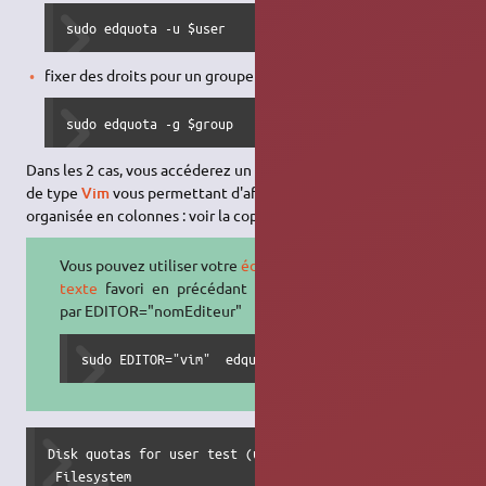
sudo edquota -u $user
fixer des droits pour un groupe :
sudo edquota -g $group
Dans les 2 cas, vous accéderez un éditeur de texte en terminal
de type
Vim
vous permettant d'affecter les droits. La page est
organisée en colonnes : voir la copie d'écran ci-dessous.
Vous pouvez utiliser votre
éditeur de
texte
favori en précédant edquota
par EDITOR="nomEditeur"
sudo EDITOR="vim"  edquota -u $user
Disk quotas for user test (uid 1006):

 Filesystem                   blocks       soft       hard