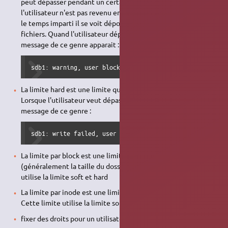
peut dépasser pendant un certain laps de temps. Si
l'utilisateur n'est pas revenu en dessous de cette limite dans
le temps imparti il se voit dépourvu du droit de créer des
fichiers. Quand l'utilisateur dépasse cette limite, un
message de ce genre apparait :
sdb1: warning, user block quota exceeded.
La limite hard est une limite que nul ne peut dépasser.
Lorsque l'utilisateur veut dépasser cette limite il obtient un
message de ce genre :
sdb1: write failed, user block limit reached.
La limite par block est une limite sur la taille du dossier
(généralement la taille du dossier utilisateur). Cette limite
utilise la limite soft et hard
La limite par inode est une limite sur le nombre de fichiers.
Cette limite utilise la limite soft et hard
fixer des droits pour un utilisateur :