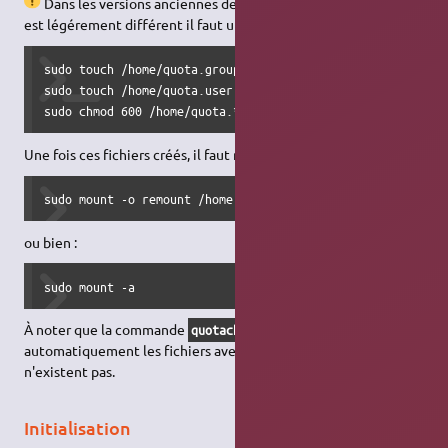
Dans les versions anciennes de Ubuntu le nom des fichiers
est légérement différent il faut utiliser :
sudo touch /home/quota.group   #Création du fichier pour l
sudo touch /home/quota.user  #Création du fichier pour l'u
sudo chmod 600 /home/quota.*
Une fois ces fichiers créés, il faut remonter la partition :
sudo mount -o remount /home
ou bien :
sudo mount -a 
À noter que la commande
créera
quotacheck -cguvf /home
automatiquement les fichiers avec les droits ad hoc s'ils
n'existent pas.
Initialisation