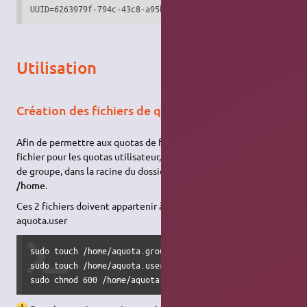
UUID=6263979f-794c-43c8-a95b-b33627978928 none swap sw 0 
Utilisation
Création des fichiers de quota
Afin de permettre aux quotas de fonctionner, il faut créer un
fichier pour les quotas utilisateur, et un autre pour les quotas
de groupe, dans la racine du dossier à protéger. Ici il s'agit de
/home
.
Ces 2 fichiers doivent appartenir à l'utilisateur
.
root
aquota.user
sudo touch /home/aquota.group   #Création du fichier pour 
sudo touch /home/aquota.user  #Création du fichier pour l'
sudo chmod 600 /home/aquota.*