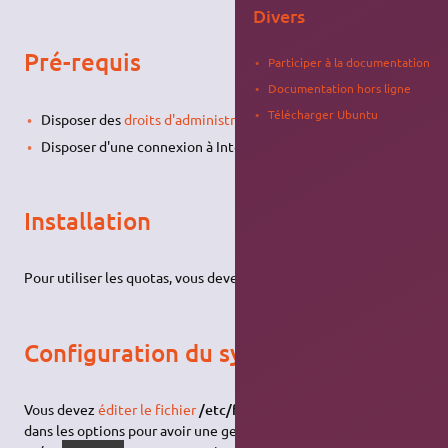
Divers
Pré-requis
Participer à la documentation
Documentation hors ligne
Télécharger Ubuntu
Disposer des
droits d'administration
.
Disposer d'une connexion à Internet configurée et activée.
Installation
Pour utiliser les quotas, vous devez
installer le paquet
quota
.
Configuration du système
Vous devez
éditer le fichier
/etc/fstab
afin d'ajouter
usrquota
dans les options pour avoir une gestion au niveau utilisateur,