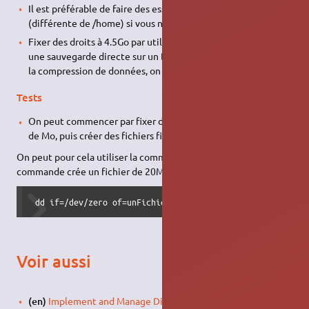
Il est préférable de faire des essais sur une partition de test
(différente de /home) si vous ne voulez pas avoir de soucis.
Fixer des droits à 4.5Go par utilisateur permet de réaliser
une sauvegarde directe sur un DVD (sans compression), avec
la compression de données, on peut ajouter quelque Go.
Tests
On peut commencer par fixer des droits de quelque dizaines
de Mo, puis créer des fichiers fictifs.
On peut pour cela utiliser la commande dd, par exemple cette
commande crée un fichier de 20Mo :
 dd if=/dev/zero of=unFichierDe20Mo bs=1M count=20
Voir aussi
(en)
Implement and Manage Disk Quotas in Linux