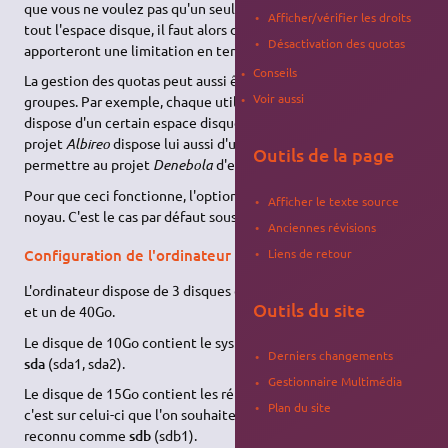
que vous ne voulez pas qu'un seul utilisateur puisse occuper
Afficher/vérifier les droits
tout l'espace disque, il faut alors définir des quotas qui
Désactivation des quotas
apporteront une limitation en terme d'espace disque utilisé.
Conseils
La gestion des quotas peut aussi être utilisée au niveau des
Voir aussi
groupes. Par exemple, chaque utilisateur du projet
Albireo
dispose d'un certain espace disque, et le dossier commun du
projet
Albireo
dispose lui aussi d'une taille maximale afin de
Outils de la page
permettre au projet
Denebola
d'exister.
Pour que ceci fonctionne, l'option doit être activée dans le
Afficher le texte source
noyau. C'est le cas par défaut sous Ubuntu.
Anciennes révisions
Liens de retour
Configuration de l'ordinateur d'exemple
L'ordinateur dispose de 3 disques dur : un de 10Go, un de 15Go,
Outils du site
et un de 40Go.
Le disque de 10Go contient le système. Il est reconnu comme
Derniers changements
sda
(sda1, sda2).
Gestionnaire Multimédia
Le disque de 15Go contient les répertoires des utilisateurs,
Plan du site
c'est sur celui-ci que l'on souhaite définir les quotas. il est
reconnu comme
sdb
(sdb1).