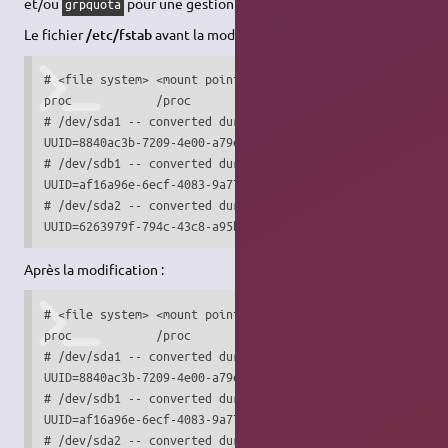
et/ou
pour une gestion par groupe.
grpquota
Le fichier
/etc/fstab
avant la modification :
# <file system> <mount point>   <type>  <options>       <d
proc            /proc           proc    defaults        0 
# /dev/sda1 -- converted during upgrade to edgy

UUID=8840ac3b-7209-4e00-a79e-d393de74e0ca / ext3 defaults,
# /dev/sdb1 -- converted during upgrade to edgy

UUID=af16a96e-6ecf-4083-9a77-b21fedf09e5d /home ext3 defau
# /dev/sda2 -- converted during upgrade to edgy

UUID=6263979f-794c-43c8-a95b-b33627978928 none swap sw 0 
Après la modification :
# <file system> <mount point>   <type>  <options>       <d
proc            /proc           proc    defaults        0 
# /dev/sda1 -- converted during upgrade to edgy

UUID=8840ac3b-7209-4e00-a79e-d393de74e0ca / ext3 defaults,
# /dev/sdb1 -- converted during upgrade to edgy

UUID=af16a96e-6ecf-4083-9a77-b21fedf09e5d /home ext3 defau
# /dev/sda2 -- converted during upgrade to edgy
