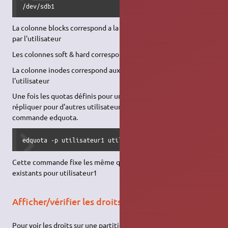
/dev/sdb1                      9252       8192      10240
La colonne blocks correspond a la taille actuellement utilisé
par l'utilisateur
Les colonnes soft & hard correspondent aux limites "block"
La colonne inodes correspond aux nombres de fichier de
l'utilisateur
Une fois les quotas définis pour un utilisateur, on peut les
répliquer pour d'autres utilisateurs en utilisant l'option -p de la
commande edquota.
edquota -p utilisateur1 utilisateur2
Cette commande fixe les même quotas à utilisateur2 que ceux
existants pour utilisateur1
Afficher/vérifier les droits
Pour voir les droits sur une partition (ex : /home) :