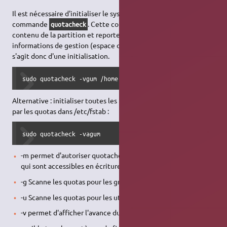
Il est nécessaire d'initialiser le système de quota via la
commande
. Cette commande va scanner tout le
quotacheck
contenu de la partition et reporter dans
/home/quota.
* les
informations de gestion (espace occupé par les utilisateurs). Il
s'agit donc d'une initialisation.
sudo quotacheck -vgum /home
Alternative : initialiser toutes les partitions qui sont affectées
par les quotas dans /etc/fstab :
sudo quotacheck -vagum
-m permet d'autoriser quotacheck de scanner des partitions
qui sont accessibles en écriture
-g Scanne les quotas pour les groupes
-u Scanne les quotas pour les utilisateurs
-v permet d'afficher l'avance du scan