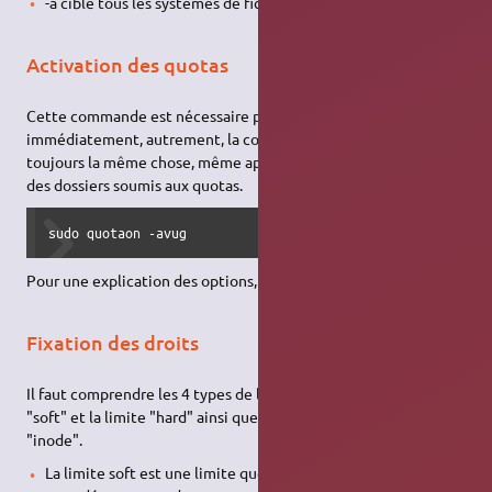
-a cible tous les systèmes de fichiers montés
Activation des quotas
Cette commande est nécessaire pour activer le « monitoring »
immédiatement, autrement, la commande
edquota
retournera
toujours la même chose, même après modification du contenu
des dossiers soumis aux quotas.
sudo quotaon -avug
Pour une explication des options, voir
cette page
(en anglais).
Fixation des droits
Il faut comprendre les 4 types de limites possible, la limite
"soft" et la limite "hard" ainsi que la limite "block" et la limite
"inode".
La limite soft est une limite que l'utilisateur (ou groupe)