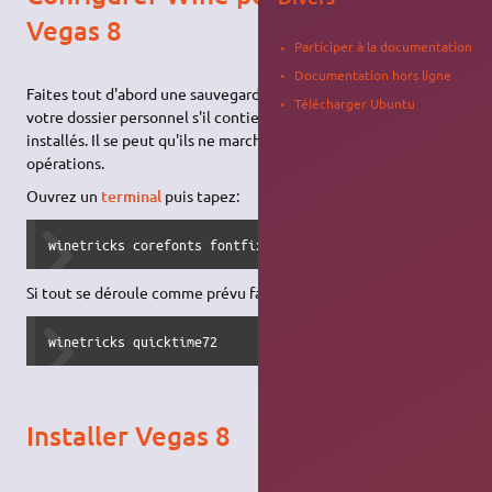
Vegas 8
Participer à la documentation
Documentation hors ligne
Faites tout d'abord une sauvegarde de votre dossier
.wine
dans
Télécharger Ubuntu
votre dossier personnel s'il contient déjà des programmes
installés. Il se peut qu'ils ne marchent plus après ces
opérations.
Ouvrez un
terminal
puis tapez:
winetricks corefonts fontfix msxml3 msxml6 dotnet2 direct
Si tout se déroule comme prévu faites ensuite:
winetricks quicktime72  
Installer Vegas 8