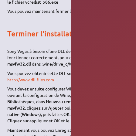
le fichier
vcredist_x86.exe
Vous pouvez maintenant fermer l'installeur.
Terminer l'installation
Sony Vegas à besoin d'une DLL de Windows XP pour
fonctionner correctement, pour cela copiez le fichier
msvfw32.dll
dans .wine/drive_c/Windows/System32
Vous pouvez obtenir cette DLL sur un site comme:
http://www.dll-files.com
Vous devez ensuite configurer Wine pour utiliser cette DLL en
ouvrant la configuration de Wine, allez dans l'onglet
Bibliothèques
, dans
Nouveau remplacement pour
tapez
msvfw32
, cliquez sur
Ajouter
puis sur
Modifier
, choisissez
native (Windows)
, puis faites
OK
.
Cliquez sur appliquer et OK et le tour et joué.
Maintenant vous pouvez Enregistrer votre copie de Sony Vegas,