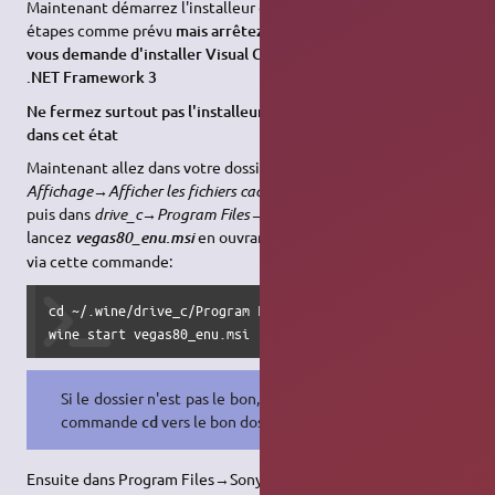
Maintenant démarrez l'installeur de Sony Vegas faites les
étapes comme prévu
mais arrêtez vous au moment où l'on
vous demande d'installer Visual C++ 2005 Redistribuitable et
.NET Framework 3
Ne fermez surtout pas l'installeur ! Laissez le dans son coin
dans cet état
Maintenant allez dans votre dossier personnel, faites
Affichage→Afficher les fichiers cachés
, allez dans le dossier
.wine
puis dans
drive_c→Program Files→Sony Setup→Vegas Pro 8.0
et
lancez
en ouvrant un terminal dans ce dossier
vegas80_enu.msi
via cette commande:
cd ~/.wine/drive_c/Program Files/Sony Setup/Vegas Pro 8.0

wine start vegas80_enu.msi
Si le dossier n'est pas le bon, faites la
commande
cd
vers le bon dossier
Ensuite dans Program Files→Sony Setup→Vegas Pro 8.0 lancez