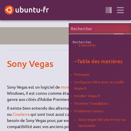
WINE
Rechercher
S'identifier
−
Table des matières
Sony Vegas
Prérequis
Configurer Wine pour accueillir
Sony Vegas est un logiciel de
montage vidéo
disponible sous
Vegas 8
Windows, il est connu comme étant une des références du
Installer Vegas 8
genre aux côtés d'Adobe Premiere et Final Cut.
Terminer l'installation
Il existe bien entendu des alternatives libre, comme
Kdenlive
Problèmes connus
ou
Cinelerra
qui sont tout aussi capable, mais si vous avez
Sony Vegas fait une erreur au
besoin de Sony Vegas pour, par exemple, garder une
lancement
compatibilité avec vos anciens projets, Wine est là pour vous