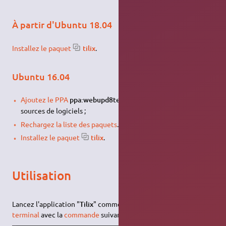
À partir d'Ubuntu 18.04
Installez le paquet
tilix
.
Ubuntu 16.04
1)
Ajoutez le PPA
ppa:webupd8team/terminix
dans vos
sources de logiciels ;
Rechargez la liste des paquets
.
Installez le paquet
tilix
.
Utilisation
Lancez l'application "
Tilix
" comme indiqué
ici
, ou via le
terminal
avec la
commande
suivante :