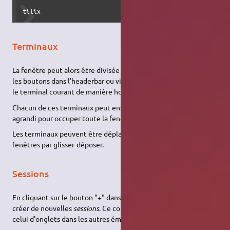
tilix
Terminaux
La fenêtre peut alors être divisée en plusieurs terminaux : avec
les boutons dans l'headerbar ou via le clic-droit, on peut diviser
le terminal courant de manière horizontale ou verticale.
Chacun de ces terminaux peut ensuite être fermé, ou bien
agrandi pour occuper toute la fenêtre.
Les terminaux peuvent être déplacées dans de nouvelles
fenêtres par glisser-déposer.
Sessions
En cliquant sur le bouton "+" dans l'headerbar, il est possible de
créer de nouvelles
sessions
. Ce concept se rapproche un peu de
celui d'onglets dans les autres émulateurs de terminal.