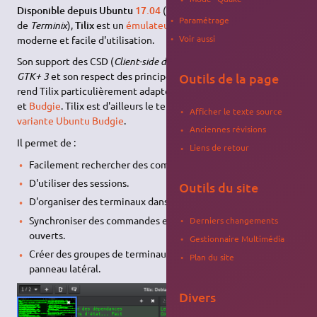
Disponible depuis Ubuntu
17.04
(précédemment sous le nom
Paramétrage
de
Terminix
),
Tilix
est un
émulateur de terminal
avancé,
Voir aussi
moderne et facile d'utilisation.
Son support des CSD (
Client-side decoration
), son utilisation de
GTK+ 3
et son respect des principes de l'
ergonomie de GNOME
Outils de la page
rend Tilix particulièrement adapté aux bureaux
GNOME Shell
et
Budgie
. Tilix est d'ailleurs le terminal par défaut de la
Afficher le texte source
variante
Ubuntu Budgie
.
Anciennes révisions
Il permet de :
Liens de retour
Facilement rechercher des commandes déjà utilisées.
D'utiliser des sessions.
Outils du site
D'organiser des terminaux dans sa propre fenêtre.
Synchroniser des commandes entre plusieurs terminaux
Derniers changements
ouverts.
Gestionnaire Multimédia
Créer des groupes de terminaux accessibles depuis un
Plan du site
panneau latéral.
Divers