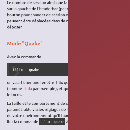
Le nombre de session ainsi que la session en cours est visible
sur la gauche de l'headerbar (par défaut, "1/1"), cliquez sur ce
bouton pour changer de session ou en fermer. Les sessions
peuvent être déplacées dans de nouvelles fenêtres par glisser-
déposer.
Mode "Quake"
Avec la commande
tilix --quake
on va afficher une fenêtre Tilix qui "descend" sur le bureau
(comme
Tilda
par exemple), et qui est masquée quand elle perd
le focus.
La taille et le comportement de cette fenêtre est
paramétrable via les réglages de Tilix, mais ce sont les réglages
de votre environnement qu'il faudra modifier si vous souhaiter
lier la commande
à un raccourci clavier.
tilix –quake