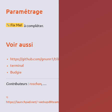
Paramétrage
à compléter.
Voir aussi
https://github.com/gnunn1/tilix
terminal
Budgie
Contributeurs :
roschan
, …
1)
https://launchpad.net/~webupd8team/+archive/ubuntu/terminix