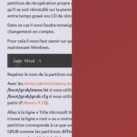
partition de récupération propre aux Windows pré-installés), et
qu'il se soit réinstallé sur la première (par exemple si vous avez
entre temps gravé vos CD de réinstallation).
Dans ce cas il vous faudra renseigner GRUB pour qu'il prenne ce
changement en compte.
Pour cela il vous faut savoir sur quelle partition se trouve
maintenant Windows.
sudo fdisk -l
Repérez le nom de la partition sur laquelle se trouve Windows.
Avec les
droits administrateur
,
modifiez le fichier
/boot/grub/menu.lst
si vous utilisez
GRUB
ou le fichier
/boot/grub/grub.cfg
si vous utilisez
GRUB-PC
(par défaut à
partir d'
Ubuntu 9.10
).
Allez à la ligne « Title Microsoft Windows… », en dessous se
trouve la ligne « root » ou « rootnoverify » vérifiez que la
partition corresponde à ce que vous avez noté, en sachant que
GRUB nomme les partitions différemment (hd0,0