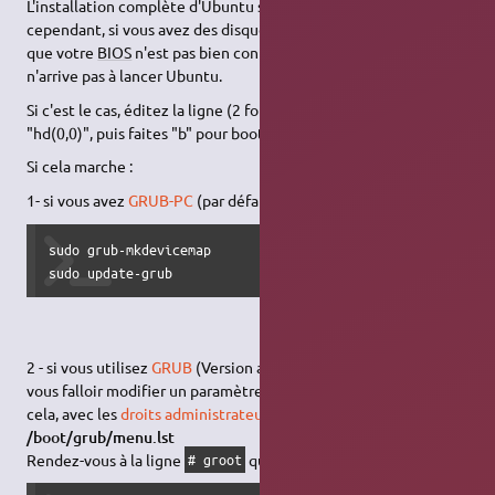
L'installation complète d'Ubuntu s'est bien déroulée,
cependant, si vous avez des disques
SATA
et PATA mélangés et
que votre
BIOS
n'est pas bien configuré, il se peut que
Grub
n'arrive pas à lancer Ubuntu.
Si c'est le cas, éditez la ligne (2 fois
), et changez "hd(1,0)" en
e
"hd(0,0)", puis faites "b" pour booter.
Si cela marche :
1- si vous avez
GRUB-PC
(par défaut à partir d'
Ubuntu 9.10
).
sudo grub-mkdevicemap

sudo update-grub
2 - si vous utilisez
GRUB
(Version antérieur à
Ubuntu 9.10
il va
vous falloir modifier un paramètre important dans GRUB. Pour
cela, avec les
droits administrateur
,
modifiez le fichier
/boot/grub/menu.lst
Rendez-vous à la ligne
qui devrait être comme suit :
# groot