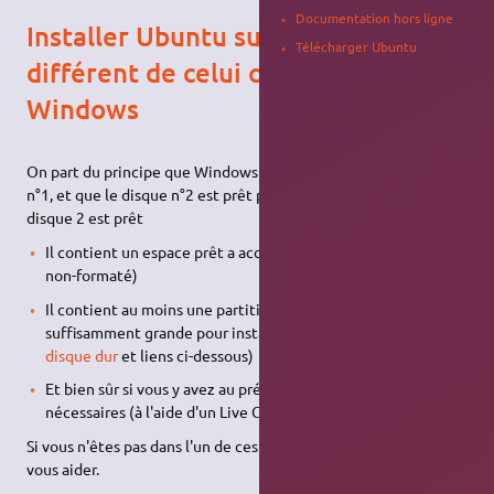
Documentation hors ligne
Installer Ubuntu sur un disque dur
Télécharger Ubuntu
différent de celui contenant
Windows
On part du principe que Windows est installé sur le disque dur
n°1, et que le disque n°2 est prêt pour accueillir Ubuntu. Le
disque 2 est prêt
Il contient un espace prêt a accueillir Linux (Espace Libre
non-formaté)
Il contient au moins une partition primaire libre,
suffisamment grande pour installer Ubuntu. (cf
Tuto pour 1
disque dur
et liens ci-dessous)
Et bien sûr si vous y avez au préalable créé les partitions
nécessaires (à l'aide d'un Live CD de Gparted par exemple).
Si vous n'êtes pas dans l'un de ces 3 cas, lisez
ceci
, et
ceci
pour
vous aider.