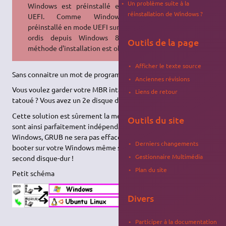
Un problème suite à la
Windows est préinstallé en mode
réinstallation de Windows ?
UEFI. Comme Windows est
préinstallé en mode UEFI sur tous les
ordis depuis Windows 8, cette
Outils de la page
méthode d'installation est obsolète.
Afficher le texte source
Sans connaitre un mot de programmation voir en fin de page !
Anciennes révisions
Vous voulez garder votre MBR intact ? Vous avez un ordinateur
Liens de retour
tatoué ? Vous avez un 2e disque dur ?
Cette solution est sûrement la meilleure car les deux systèmes
Outils du site
sont ainsi parfaitement indépendants : si vous devez réinstaller
Windows, GRUB ne sera pas effacée. De plus, vous pouvez
Derniers changements
booter sur votre Windows même si vous avez enlevé votre
Gestionnaire Multimédia
second disque-dur !
Plan du site
Petit schéma
Divers
Participer à la documentation