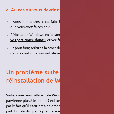
e. Au cas où vous devriez réinstaller Windows
Il vous faudra dans ce cas faire la procédure inverse de celle
que vous avez faites en
a
.
Réinstallez Windows en faisant attention de
ne pas écraser
vos partitions Ubuntu
, et verifiez son bon fonctionnement.
Et pour finir, refaites la procédure
a
, pour vous retrouver
dans la configuration initiale avec Grub comme lanceur.
Un problème suite à la
réinstallation de Windows ?
Suite à une réinstallation de Windows, il se peut que GRUB ne
parvienne plus à le lancer. Ceci peut, par exemple, s'expliquer
par le fait qu'il était préalablement installé sur la 2ème
partition du disque (la première étant souvent réservée à la