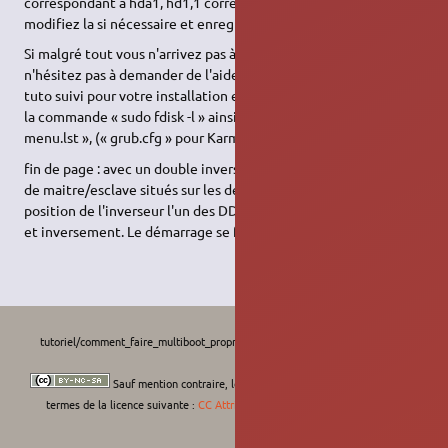
correspondant à hda1, hd1,1 correspondant à hdb2, etc),
modifiez la si nécessaire et enregistrez le fichier.
Si malgré tout vous n'arrivez pas à résoudre le problème,
n'hésitez pas à demander de l'aide sur le forum en précisant le
tuto suivi pour votre installation et en donnant les résultats de
la commande « sudo fdisk -l » ainsi que le contenu de votre «
menu.lst », (« grub.cfg » pour Karmic)
fin de page : avec un double inverseur remplaçant les cavaliers
de maitre/esclave situés sur les deux disques dur. Suivant la
position de l'inverseur l'un des DD est maitre et l'autre esclave
et inversement. Le démarrage se fera sur le DD maitre.
tutoriel/comment_faire_multiboot_propre_2_dd.txt
· Dernière modification :
Le
27/02/2023, 18:02
de
L'Africain
Sauf mention contraire, le contenu de ce wiki est placé sous les
termes de la licence suivante :
CC Attribution-Noncommercial-Share Alike 4.0
International