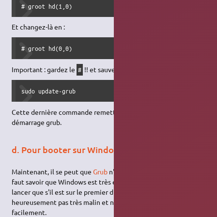
# groot hd(1,0)
Et changez-là en :
# groot hd(0,0)
Important : gardez le
!! et sauvez, puis tapez dans la console :
#
sudo update-grub
Cette dernière commande remettra à jour le menu de
démarrage grub.
d. Pour booter sur Windows
Maintenant, il se peut que
Grub
n'arrive pas à lancer Windows. Il
faut savoir que Windows est très exigeant : il n'accepte de se
lancer que s'il est sur le premier disque dur. Cependant, il n'est
heureusement pas très malin et nous pouvons le tromper
facilement.