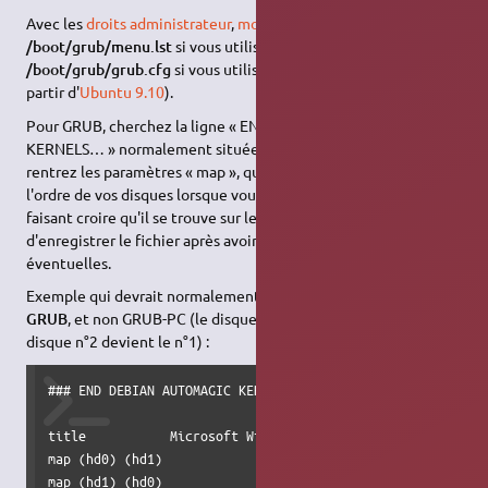
Avec les
droits administrateur
,
modifiez le fichier
/boot/grub/menu.lst
si vous utilisez
GRUB
ou le fichier
/boot/grub/grub.cfg
si vous utilisez
GRUB-PC
(par défaut à
partir d'
Ubuntu 9.10
).
Pour GRUB, cherchez la ligne « END DEBIAN AUTOMAGIC
KERNELS… » normalement située à la fin de ce fichier, et
rentrez les paramètres « map », qui vont virtuellement inverser
l'ordre de vos disques lorsque vous lancerez Windows, lui
faisant croire qu'il se trouve sur le premier. N'oubliez pas
d'enregistrer le fichier après avoir fait les modifications
éventuelles.
Exemple qui devrait normalement s'appliquer à votre cas sur
GRUB
, et non GRUB-PC (le disque n°1 devient le n°2, et le
disque n°2 devient le n°1) :
### END DEBIAN AUTOMAGIC KERNELS LIST

title           Microsoft Windows XP Home Edition

map (hd0) (hd1)

map (hd1) (hd0)
