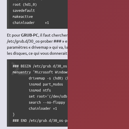
root (hd1,0)

savedefault

makeactive

chainloader     +1
Et pour
GRUB-PC
, il faut chercher la ligne « ### BEGIN
/etc/grub.d/30_os-prober ### » et ajoutez à la suite les
paramètres « drivemap » qui va, lui aussi, inverser virtuellement
les disques, ce qui vous donnerait le code :
### BEGIN /etc/grub.d/30_os-prober ###

menuentry "Microsoft Windows XP Home Edition" --class wind
	drivemap -s (hd0) (hd1)

	insmod part_msdos

	insmod ntfs

	set root='(/dev/sdb,msdos1)'

	search --no-floppy --fs-uuid --set=root 806C7A1D6C7A0DE2

	chainloader +1

}

### END /etc/grub.d/30_os-prober ###