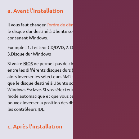
a. Avant l'installation
Il vous faut changer
l'ordre de démarrage dans le BIOS
pour que
le disque dur destiné à Ubuntu soit devant le disque dur
contenant Windows.
Exemple : 1. Lecteur CD/DVD, 2. Disque dur destiné à Ubuntu,
3.Disque dur Windows
Si votre
BIOS
ne permet pas de choisir l'ordre de démarrage
entre les différents disques durs (cas très rare), il vous faudra
alors inverser les sélecteurs Maître/Esclave de vos disques pour
que le disque destiné à Ubuntu soit Maître et le disque
Windows Esclave. Si vos sélecteurs Maître/Esclave sont sur le
mode automatique et que vous tenez à les laisser ainsi, vous
pouvez inverser la position des disques sur la nappe, voire sur
les contrôleurs
IDE
.
c. Après l'installation