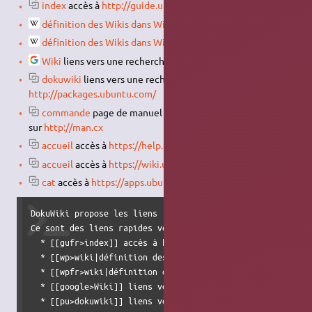
index
accès à
http://guide.ubuntu-fr.org
définition des Wikis dans Wikipedia
(version anglaise)
définition des Wikis dans Wikipedia
(version française)
Wiki
liens vers une recherche Google.
dokuwiki
liens vers une recherche sur
http://packages.ubuntu.com/
commande
page de manuel en anglais de la commande
sur
http://man.cx
accueil
accès à
https://help.ubuntu.com/community/
accueil
accès à
https://wiki.ubuntu.com/
cat
accès à
https://apps.ubuntu.com
DokuWiki propose les liens [[doku>wiki:interwiki|Interwiki
Ce sont des liens rapides vers d'autres Wikis. Par exemple 
  * [[gufr>index]] accès à http://guide.ubuntu-fr.org

  * [[wp>wiki|définition des Wikis dans Wikipedia]] (versi
  * [[wpfr>wiki|définition des Wikis dans Wikipedia]] (ver
  * [[google>Wiki]] liens vers une recherche Google.

  * [[pu>dokuwiki]] liens vers une recherche sur http://pa