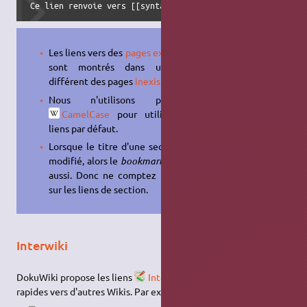
Ce lien renvoie vers [[syntaxe#internes|cette section]].
Les liens vers des
pages existantes
sont montrés dans un style
différent des pages
inexistantes
.
Nous n'utilisons pas le
CamelCase
pour utiliser des
liens par défaut.
Lorsque le titre d'une section est
modifié, alors le
bookmark
change
aussi. Donc ne comptez pas trop
sur les liens de section.
Interwiki
DokuWiki propose les liens
Interwiki
. Ce sont des liens
rapides vers d'autres Wikis. Par exemple :