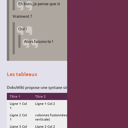
Eh bien, je pense que si
Vraiment ?
Oui !
Alors faisons-le !
Les tableaux
DokuWiki propose une syntaxe simple pour créer des tableaux.
Titre 1
Titre 2
Titre 3
Ligne 1 Col
Ligne 1 Col 2
Ligne 1 Col 3
1
Ligne 2 Col
colonnes fusionnées (notez la double barre
1
verticale)
Ligne 3 Col
Ligne 2 Col 2
Ligne 2 Col 3