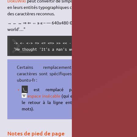
DokuWiki
peut convertir de simples caractères de texte brut
en leurs entités typographiques correctes. Voici un exemple
des caractères reconnus.
→ ← ↔ ⇒ ⇐ ⇔ » « – — 640x480 © ™ ® "He thought 'It's a man's
world'…"
-> <- <-> => <= <=> >> << -- --- 640x480 (c) (tm) (r)

"He thought 'It's a man's world'..."
Certains remplacements de
caractères sont spécifiques au wiki
ubuntu-fr :
est remplacé par une
\_
espace insécable
(qui empêche
le retour à la ligne entre deux
mots).
Notes de pied de page