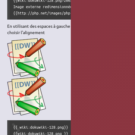
{{wiki:dokuwiki-128.png?200x50}}

Image externe redimensionnée :

{{http://php.net/images/php.gif?200x50}}
En utilisant des espaces à gauche ou à droite, vous pouvez
choisir l'alignement
{{ wiki:dokuwiki-128.png}}

{{wiki:dokuwiki-128.png }}
