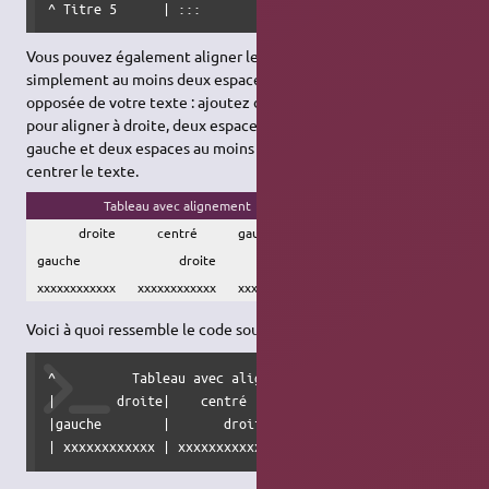
^ Titre 5      | :::                      | Ligne 2 Col 3
Vous pouvez également aligner le contenu du tableau. Ajoutez
simplement au moins deux espaces blancs à l'extrémité
opposée de votre texte : ajoutez deux espaces sur la gauche
pour aligner à droite, deux espaces sur la droite pour aligner à
gauche et deux espaces au moins à chaque extrémité pour
centrer le texte.
Tableau avec alignement
droite
centré
gauche
gauche
droite
centré
xxxxxxxxxxxx
xxxxxxxxxxxx
xxxxxxxxxxxx
Voici à quoi ressemble le code source :
^          Tableau avec alignement         ^^^

|        droite|    centré   |gauche         |

|gauche        |       droite|    centré     |

| xxxxxxxxxxxx | xxxxxxxxxxxx | xxxxxxxxxxxx |