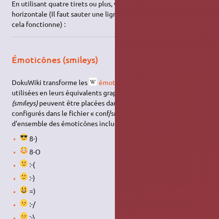
En utilisant quatre tirets ou plus, vous pouvez créer une ligne
horizontale (Il faut sauter une ligne avant et après pour que
cela fonctionne) :
Émoticônes (smileys)
DokuWiki transforme les
émoticônes
généralement
utilisées en leurs équivalents graphiques. Plus d'émoticônes
(smileys)
peuvent être placées dans le répertoire « smiley » et
configurés dans le fichier « conf/smileys.conf ». Voici une vue
d'ensemble des émoticônes inclues dans DokuWiki.
8-)
8-O
:-(
:-)
=)
:-/
:-\