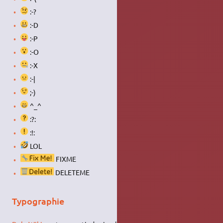
:-?
:-D
:-P
:-O
:-X
:-|
;-)
^_^
:?:
:!:
LOL
FIXME
DELETEME
Typographie