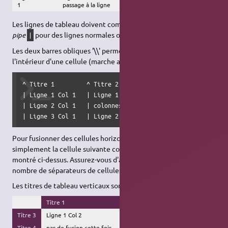
1
passage à la ligne
Les lignes de tableau doivent commencer et terminer avec un
pipe
pour des lignes normales ou avec un
pour les titres.
|
^
Les deux barres obliques '\\' permettent de passer à la ligne à
l'intérieur d'une cellule (marche aussi en dehors des tableaux).
^ Titre 1         ^ Titre 2           ^ Titre 3           
| Ligne 1 Col 1   | Ligne 1 Col 2     | Ligne 1 Col 3     
| Ligne 2 Col 1   | colonnes fusionnées (notez la double b
| Ligne 3 Col 1   | Ligne 2 Col 2\\ passage à la ligne   
Pour fusionner des cellules horizontalement (
colspan
), rendez
simplement la cellule suivante complètement vide comme
montré ci-dessus. Assurez-vous d'avoir toujours le même
nombre de séparateurs de cellules !
Les titres de tableau verticaux sont également possibles.
Titre 1
Titre 2
Titre 3
Ligne 1 Col 2
Ligne 1 Col 3
Titre 4
pas de fusion cette fois