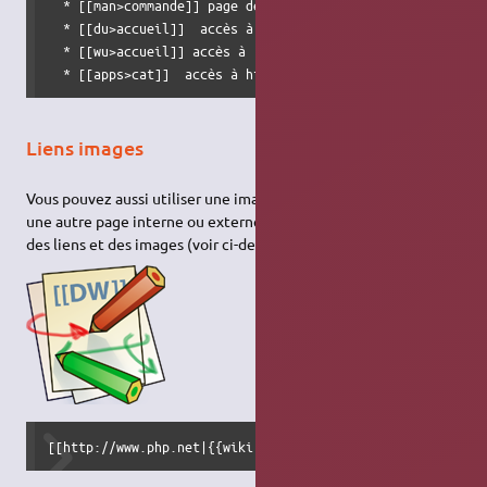
  * [[man>commande]] page de manuel en anglais de la comma
  * [[du>accueil]]  accès à  https://help.ubuntu.com/commu
  * [[wu>accueil]] accès à  https://wiki.ubuntu.com/

  * [[apps>cat]]  accès à https://apps.ubuntu.com
Liens images
Vous pouvez aussi utiliser une image afin de créer un lien vers
une autre page interne ou externe en combinant les syntaxes
des liens et des images (voir ci-dessous) comme ceci :
[[http://www.php.net|{{wiki:dokuwiki-128.png}}]]