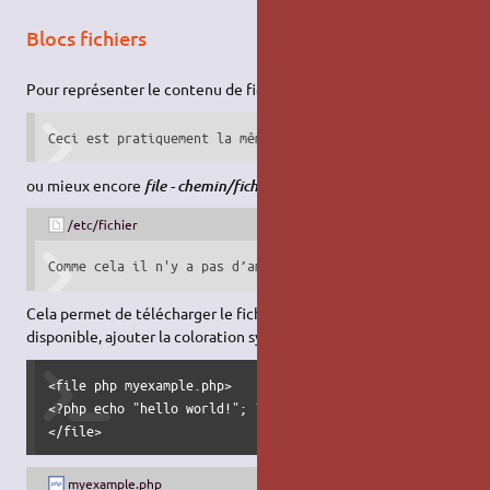
Blocs fichiers
Pour représenter le contenu de fichier on utilise la balise
file
Ceci est pratiquement la même chose, mais vous pouvez l'u
ou mieux encore
file - chemin/fichier
/etc/fichier
Comme cela il n'y a pas d’ambiguïté sur le fichier à modi
Cela permet de télécharger le fichier ainsi inséré, et si
disponible, ajouter la coloration syntaxique, de cette façon :
<file php myexample.php>

<?php echo "hello world!"; ?>

</file>
myexample.php