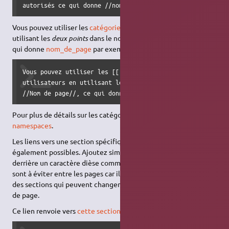
autorisés ce qui donne //nom_de_page//.
Vous pouvez utiliser les
catégories
tutoriels et utilisateurs en
utilisant les
deux points
dans le nom de page
Nom de page
, ce
qui donne
nom_de_page
par exemple.
Vous pouvez utiliser les [[:wiki:namespaces|catégories]] t
utilisateurs en utilisant les //deux points// dans le nom 
//Nom de page//, ce qui donne [[:tutoriel:nom_de_page]] p
Pour plus de détails sur les catégories (
namespaces
), voir
namespaces
.
Les liens vers une section spécifique d'une page sont
également possibles. Ajoutez simplement le nom de la section
derrière un caractère dièse comme dans le
HTML
. Ces liens
sont à éviter entre les pages car ils sont défini à l'aide des titres
des sections qui peuvent changer au cours d'une modification
de page.
Ce lien renvoie vers
cette section
.