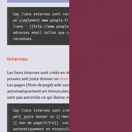
Les liens externes sont reconnus automatiquement : http://
ou simplement www.google.fr - Vous pouvez aussi donner des
liens : [[http://www.google.fr|Ce lien pointe vers google]
adresses email telles que celle-ci : <toto@foo.bar> sont é
reconnues.
Internes
Les liens internes sont créés en utilisant les crochets. Vous
pouvez soit juste donner un
Nom de page
ou utiliser un
titre
.
Les pages (
Nom de page
) wiki sont converties
automatiquement en minuscules, les caractères spéciaux ne
sont pas autorisés ce qui donne
nom_de_page
.
Les liens internes sont créés en utilisant les crochets. V
soit juste donner un [[:Nom de page]] ou utiliser un 

[[:nom de page|titre]]. Les pages (//Nom de page//) wiki s
automatiquement en minuscules, les caractères spéciaux ne 