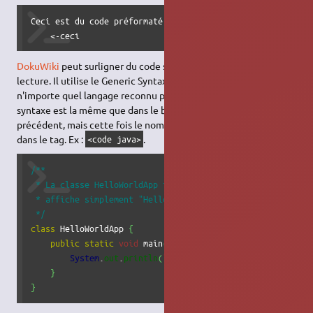
Ceci est du code préformaté, tous les espaces sont préserv
    <-ceci
DokuWiki
peut surligner du code source, ce qui facilite sa
lecture. Il utilise le Generic Syntax Highlighter
GeSHi
– donc
n'importe quel langage reconnu par GeSHi est supporté. La
syntaxe est la même que dans le bloc de code dans la section
précédent, mais cette fois le nom du langage utilisé est insérée
dans le tag. Ex :
.
<code java>
/**

 * La classe HelloWorldApp implemente une application qui

 * affiche simplement "Hello World!" dans la sortie standa
 */
class
 HelloWorldApp 
{
public
static
void
 main
(
String
[
]
 args
)
{
System
.
out
.
println
(
"Hello World!"
)
;
//Affiche la 
}
}