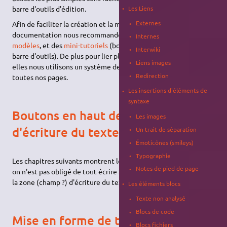
barre d'outils d'édition.
Les Liens
Externes
Afin de faciliter la création et la modification des pages de la
documentation nous recommandons l'utilisation de nos
Internes
modèles
, et des
mini-tutoriels
(boutons d'insertion dans la
Interwiki
barre d'outils). De plus pour lier plus facilement les pages entre
Liens images
elles nous utilisons un système de
tags
à mettre en début de
Redirection
toutes nos pages.
Les insertions d'éléments de
syntaxe
Boutons en haut de la zone
Les images
d'écriture du texte
Un trait de séparation
Émoticônes (smileys)
Typographie
Les chapitres suivants montrent les détails de la syntaxe, mais
Notes de pied de page
on n'est pas obligé de tout écrire : il y a des boutons en haut de
la zone (champ ?) d'écriture du texte qui facilitent l’écriture.
Les éléments blocs
Texte non analysé
Blocs de code
Mise en forme de texte simple
Blocs fichiers