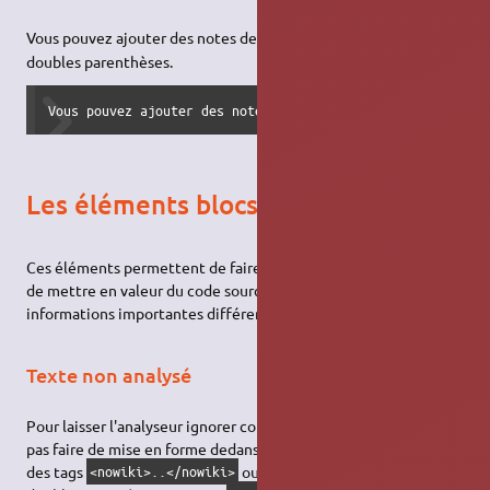
1)
Vous pouvez ajouter des notes de pied de page
en utilisant 2
doubles parenthèses.
Vous pouvez ajouter des notes de pied de page ((Ceci est 
Les éléments blocs
Ces éléments permettent de faire ressortir du texte important,
de mettre en valeur du code source ou de juste présenter des
informations importantes différemment.
Texte non analysé
Pour laisser l'analyseur ignorer complètement un bloc (
ie.
ne
pas faire de mise en forme dedans), encadrez ce bloc soit avec
des tags
ou encore plus simple, avec des
<nowiki>..</nowiki>