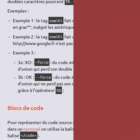
doubles caractères pourcent
.
%%..%%
Exemples :
Exemple 1 : le tag
fait que **ce texte n'est pas rendu
nowiki
en gras**, malgré les astérisques.
Exemple 2 : le tag
fait que l'
URL
nowiki
http://www.google.fr n'est pas rendue comme un lien.
Exemple 3 :
3a : KO :
: du code
inline
avec un double trait
–force
d'union qui perd son double trait d'union au rendu ;
3b : OK :
: du code
inline
avec un double trait
--force
d'union qui ne perd pas son double trait d'union au rendu,
grâce à l'opérateur
;
%%
Blocs de code
Pour représenter du code source ou des commandes à taper
dans un
terminal
on utilise la balise
(refermé par la
<code>
balise
).
</code>