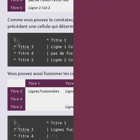
Titre 5
Ligne 2 Col 2
Ligne 2 Col 3
Comme vous pouvez le constater, c'est le séparateur ('|' ou '^')
précédant une cellule qui détermine son format :
|              ^ Titre 1                  ^ Titre 2       
^ Titre 3      | Ligne 1 Col 2            | Ligne 1 Col 3 
^ Titre 4      | pas de fusion cette fois |               
^ Titre 5      | Ligne 2 Col 2            | Ligne 2 Col 3
Vous pouvez aussi fusionner les cellules verticalement :
Titre 1
Titre 2
Titre 3
Lignes fusionnées
Ligne 1 Col 3
Titre 4
Titre 5
Ligne 2 Col 3
|              ^ Titre 1                  ^ Titre 2       
^ Titre 3      | Lignes fusionnées        | Ligne 1 Col 3 
^ Titre 4      | :::                      |               