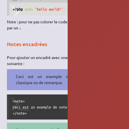
<?php
echo
"hello world!"
;
?>
Note : pour ne pas colorer le code, remplacer le nom du langage
par un
-
.
Notes encadrées
Pour ajouter un encadré avec une icône, il faut suivre la syntaxe
suivante :
Ceci est un exemple de note
classique ou de remarque.
<note>

Ceci est un exemple de note classique ou de remarque.

</note>