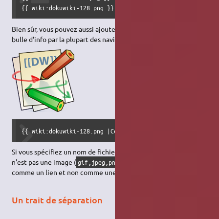
{{ wiki:dokuwiki-128.png }}
Bien sûr, vous pouvez aussi ajouter un titre (affiché comme une
bulle d'info par la plupart des navigateurs).
{{ wiki:dokuwiki-128.png |Ceci est le titre}}
Si vous spécifiez un nom de fichier (externe ou interne) qui
n'est pas une image (
), alors il sera affiché
gif,jpeg,png
comme un lien et non comme une image.
Un trait de séparation