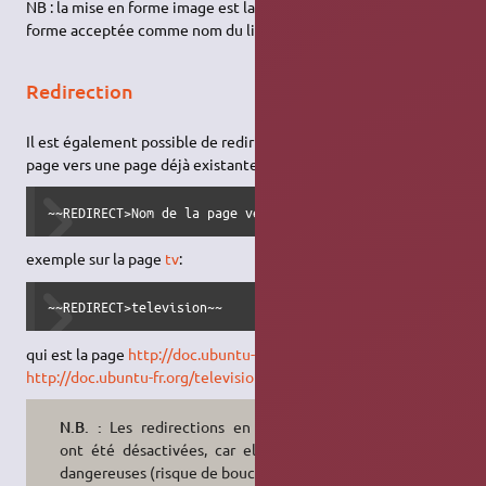
NB : la mise en forme image est la seule syntaxe de mise en
forme acceptée comme nom du lien.
Redirection
Il est également possible de rediriger automatiquement une
page vers une page déjà existante :
~~REDIRECT>Nom de la page vers laquelle pointer~~
exemple sur la page
tv
:
~~REDIRECT>television~~
qui est la page
http://doc.ubuntu-fr.org/tv
qui redirige vers
http://doc.ubuntu-fr.org/television
N.B. :
Les redirections en cascade
ont été désactivées, car elles sont
dangereuses (risque de boucle).