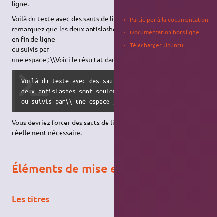
ligne.
Voilà du texte avec des sauts de ligne
Participer à la documentation
remarquez que les deux antislashes sont seulement reconnus
Documentation hors ligne
en fin de ligne
Télécharger Ubuntu
ou suivis par
une espace ; \\Voici le résultat dans le cas contraire !.
Voilà du texte avec des sauts de ligne\\ remarquez que les
deux antislashes sont seulement reconnus en fin de ligne\\
ou suivis par\\ une espace ; \\Voici le résultat dans le 
Vous devriez forcer des sauts de ligne uniquement si c'est
réellement
nécessaire.
Éléments de mise en page
Les titres