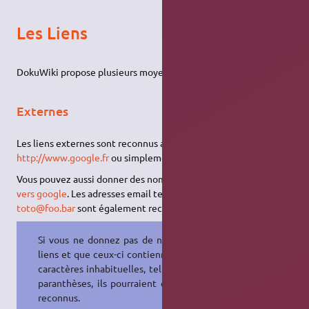
Les Liens
DokuWiki propose plusieurs moyens de créer des liens.
Externes
Les liens externes sont reconnus automatiquement :
http://www.google.fr
ou simplement
www.google.fr
Vous pouvez aussi donner des noms aux liens :
Ce lien pointe
vers google
. Les adresses email telles que celle-ci :
toto@foo.bar
sont également reconnues.
Si vous ne donnez pas de noms aux
liens et que ceux-ci contiennent des
caractères inhabituelles, tel que des
paranthèses, ils pourraient être mal
reconnus.