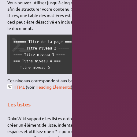
Vous pouvez utiliser jusqu'à cinq niveaux différents de titres
afin de structurer votre contenu. Si vous avez plus de trois
titres, une table des matières est générée automatiquement –
ceci peut être désactivé en incluant la chaîne
dans
~~NOTOC~~
le document.
====== Titre de la page ======

===== Titre niveau 2 =====

==== Titre niveau 3 ====

=== Titre niveau 4 ===

== Titre niveau 5 ==
Ces niveaux correspondent aux balises
à
du langage
<h1>
<h5>
HTML
(voir
Heading Elements
).
Les listes
DokuWiki supporte les listes ordonnées et non ordonnées. Pour
créer un élément de liste, indentez votre texte par deux
espaces et utilisez une « * » pour une liste non ordonnée ou un