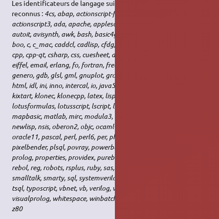
Les identificateurs de langage suivants sont actuellement
reconnus :
4cs, abap, actionscript-french, actionscript,
actionscript3, ada, apache, applescript, asm, asp, autohotkey,
autoit, avisynth, awk, bash, basic4gl, bf, bibtex, blitzbasic, bnf,
boo, c, c_mac, caddcl, cadlisp, cfdg, cfm, cil, clojure, cmake, cobol,
cpp, cpp-qt, csharp, css, cuesheet, d, dcs, delphi, diff, div, dos, dot,
eiffel, email, erlang, fo, fortran, freebasic, fsharp, gambas,
genero, gdb, glsl, gml, gnuplot, groovy, gettext, haskell, hq9plus,
html, idl, ini, inno, intercal, io, java5, java, javascript, jquery,
kixtart, klonec, klonecpp, latex, lisp, locobasic, logtalk, lolcode,
lotusformulas, lotusscript, lscript, lsl2, lua, m68k, make,
mapbasic, matlab, mirc, modula3, mmix, mpasm, mxml, mysql,
newlisp, nsis, oberon2, objc, ocaml-brief, ocaml, oobas, oracle8,
oracle11, pascal, perl, perl6, per, php-brief, php, pike, pic16,
pixelbender, plsql, povray, powerbuilder, powershell, progress,
prolog, properties, providex, purebasic, python, qbasic, rails,
rebol, reg, robots, rsplus, ruby, sas, scala, scheme, scilab, sdlbasic,
smalltalk, smarty, sql, systemverilog, tcl, teraterm, text, thinbasic,
tsql, typoscript, vbnet, vb, verilog, vhdl, vim, visualfoxpro,
visualprolog, whitespace, winbatch, whois, xml, xorg_conf, xpp,
z80