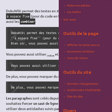
Notes encadrées
DokuWiki permet des textes en
italique
,
gras
,
souligné
et
Les boîtes
(pour du code en ligne). Bien sûr, vous pouvez
à espace fixe
Voir aussi
aussi les
.
combiner
Outils de la page
DokuWiki permet des textes en //italique//, **gras**, __so
''à espace fixe'' (pour du code en ligne).

Bien sûr, vous pouvez aussi les **__//''combiner''//__**
Afficher le texte source
Anciennes révisions
exposant
Vous pouvez aussi utiliser
et
.
indice
Liens de retour
Vous pouvez aussi utiliser <sub>indice</sub> et <sup>expo
Outils du site
De plus, vous pouvez marquer du contenu comme
supprimé
.
Derniers changements
De plus, vous pouvez marquer du contenu comme <del>suppri
Gestionnaire Multimédia
Plan du site
Les paragraphes
sont créés depuis les lignes vides. Si vous
souhaitez
forcer un saut de ligne
sans paragraphe, vous pouvez
utiliser deux antislashes suivis par une espace ou une fin de
Divers