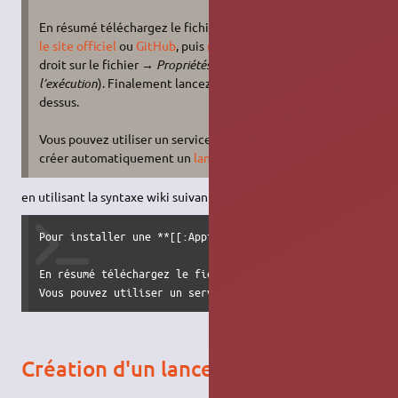
En résumé téléchargez le fichier
depuis
XXXXX.AppImage
le site officiel
ou
GitHub
, puis
rendez-le exécutable
(clic
droit sur le fichier →
Propriétés
→
Permissions
→
Autoriser
l’exécution
). Finalement lancez-le en double-cliquant
dessus.
Vous pouvez utiliser un service tel que
appimaged
pour
créer automatiquement un
lanceur
.
en utilisant la syntaxe wiki suivante :
Pour installer une **[[:Appimage]]** référez-vous avant to
En résumé téléchargez le fichier ''[[https://XXXXX.AppIma
Vous pouvez utiliser un service tel que **[[:appimage#go_
Création d'un lanceur