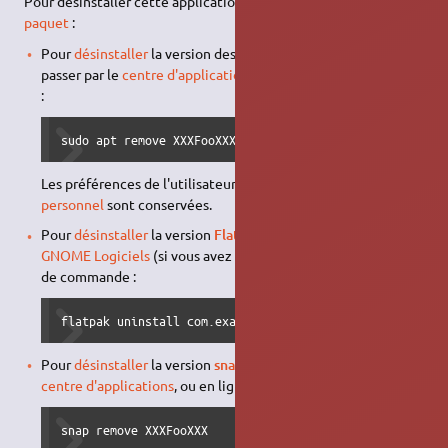
Pour désinstaller cette application, il suffit de
supprimer son
paquet
:
Pour
désinstaller
la version des
dépôts Ubuntu
, vous pouvez
passer par le
centre d'applications
, ou en ligne de commande
:
sudo apt remove XXXFooXXX
Les préférences de l'utilisateur stockées dans son
répertoire
personnel
sont conservées.
Pour
désinstaller
la version
Flatpak
, vous pouvez passer par
GNOME Logiciels
(si vous avez le
plugin
Flatpak
), ou en ligne
de commande :
flatpak uninstall com.example.XXXFooXXX
Pour
désinstaller
la version
snap
, vous pouvez passer par le
centre d'applications
, ou en ligne de commande :
snap remove XXXFooXXX