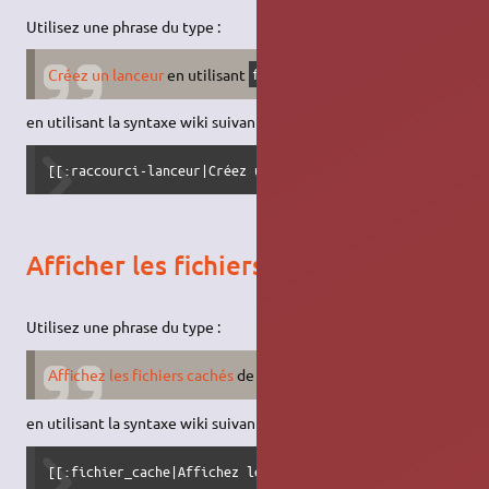
Utilisez une phrase du type :
Créez un lanceur
en utilisant
comme commande.
foo
en utilisant la syntaxe wiki suivante :
[[:raccourci-lanceur|Créez un lanceur]] en utilisant ''fo
Afficher les fichiers cachés
Utilisez une phrase du type :
Affichez les fichiers cachés
de votre
répertoire personnel
.
en utilisant la syntaxe wiki suivante :
[[:fichier_cache|Affichez les fichiers cachés]] de votre 