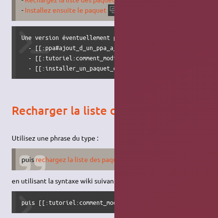
-
Installez ensuite le paquet
.
foo
Une version éventuellement plus récente que celle des [[:d
  - [[:ppa#ajout_d_un_ppa_a_vos_sources_logicielles|Ajoute
  - [[:tutoriel:comment_modifier_sources_maj#recharger_la_
  - [[:installer_un_paquet_deb|Installez ensuite le paque
Recharger la liste des paquets
Utilisez une phrase du type :
puis
rechargez la liste des paquets
.
en utilisant la syntaxe wiki suivante :
puis [[:tutoriel:comment_modifier_sources_maj#recharger_l