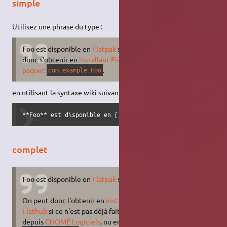
simple
Utilisez une phrase du type :
Foo
est disponible en
Flatpak
sur le dépôt
Flathub
et peut
donc s'obtenir en
installant Flatpak
, puis en
installant le
paquet
.
com.example.Foo
en utilisant la syntaxe wiki suivante :
**Foo** est disponible en [[:Flatpak]] sur le dépôt [[htt
complet
Foo
est disponible en
Flatpak
sur le dépôt
Flathub
.
On peut donc l'obtenir en
installant Flatpak
avec le
dépôt
Flathub
si ce n'est pas déjà fait, puis en installant
Foo
depuis
GNOME Logiciels
, ou en
installant le paquet