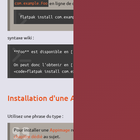
en ligne de commande :
com.example.Foo
flatpak install com.example.Foo
syntaxe wiki :
**Foo** est disponible en [[:Flatpak]] sur le dépôt [[http
On peut donc l'obtenir en [[:flatpak#installation|install
<code>flatpak install com.example.Foo</code>
Installation d'une Appimage
Utilisez une phrase du type :
Pour installer une
Appimage
référez-vous avant tout au
chapitre dédié
au sujet.