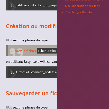
[[:deb#desinstaller_un_paquet_deb|Supprimez les paquets]]
Documentation hors ligne
Télécharger Ubuntu
Création ou modification de fichier
Utilisez une phrase du type :
Ouvrez le fichier
/chemin/du/fichier
en utilisant la syntaxe wiki suivante :
[[:tutoriel:comment_modifier_un_fichier|Ouvrez le fichier
Sauvegarder un fichier
Utilisez une phrase du type :