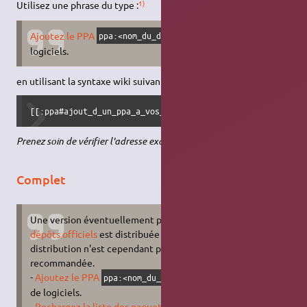
1)
Utilisez une phrase du type :
2)
Ajoutez le PPA
dans vos sources de
ppa:<nom_du_dépôt>
logiciels.
en utilisant la syntaxe wiki suivante :
[[:ppa#ajout_d_un_ppa_a_vos_sources_logicielles|Ajoutez l
Prenez soin de vérifier l'adresse exacte du dépôt.
Complet
Une version éventuellement plus récente que celle des
dépôts officiels
est distribuée sur un
PPA
. Cette
distribution n'est cependant pas officielle et pas
recommandée.
3)
-
Ajoutez le PPA
dans vos sources
ppa:<nom_du_dépôt>
de logiciels.
-
Rechargez la liste des paquets
.