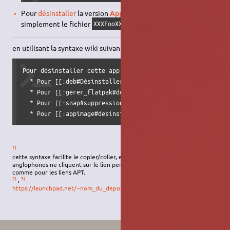
Pour
désinstaller
la version
Appimage
, supprimer
simplement le fichier
.
XXXFooXXX.AppImage
en utilisant la syntaxe wiki suivante :
Pour désinstaller cette application, il suffit de [[:desin
  * Pour [[:deb#Désinstaller un paquet deb|désinstaller]]
  * Pour [[:gerer_flatpak#desinstaller_une_application|dé
  * Pour [[:snap#suppression|désinstaller]] la version **
  * Pour [[:appimage#desinstaller_une_appimage|désinstall
1)
cette syntaxe facilite le copier/coller, et évite que les débutants/non-
anglophones ne cliquent sur le lien pensant que cela installerait le PPA
comme pour les liens APT.
2)
3)
,
https://launchpad.net/~nom_du_depot/+archive/ppa