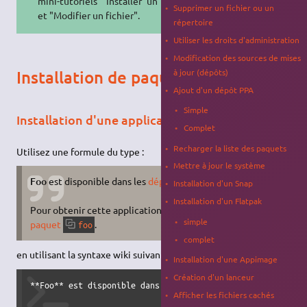
mini-tutoriels "Installer un paquet"
Supprimer un fichier ou un
et "Modifier un fichier".
répertoire
Utiliser les droits d'administration
Modification des sources de mises
à jour (dépôts)
Installation de paquets
Ajout d'un dépôt PPA
Simple
Installation d'une application
Complet
Recharger la liste des paquets
Utilisez une formule du type :
Mettre à jour le système
Foo
est disponible dans les
dépôts officiels
APT
d'Ubuntu.
Installation d'un Snap
Installation d'un Flatpak
Pour obtenir cette application il suffit donc d'
installer le
simple
paquet
.
foo
complet
en utilisant la syntaxe wiki suivante :
Installation d'une Appimage
Création d'un lanceur
**Foo** est disponible dans les [[:depots#dépôts officiels
Afficher les fichiers cachés