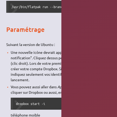
/usr/bin/flatpak run --branch=stable --arch=x86_64 --comm
Paramétrage
Suivant la version de Ubuntu :
Une nouvelle icône devrait apparaître dans votre "Zone de
notification". Cliquez dessus pour configurer votre dropbox
(clic droit). Lors de votre première installation, vous pourrez
créer votre compte Dropbox. Si vous avez déjà un compte,
indiquez seulement vos identifiants lors du premier
lancement.
Vous pouvez aussi aller dans
Applications → Internet
et
cliquer sur Dropbox ou aussi, en utilisant la
console
:
dropbox start -i
téléphone moible