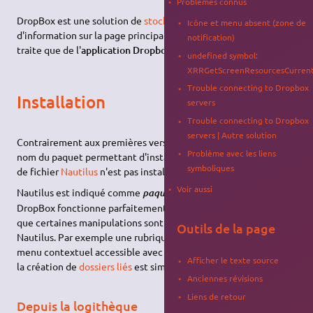
Problèmes connus
DropBox est une solution de
stockage de fichiers (cloud)
. Plus
Icône et menu absent (zone de
d'information sur la page principale de
Dropbox
, cette page ne
notification)
traite que de l'
application Dropbox
pour Linux
undefined symbol:
XRRGetScreenResourcesCurren
Trouble connecting to Dropbox
Installation
servers
Trouble connecting to Dropbox
servers | Autre solution
Contrairement aux premières versions et à ce que suggère le
Problème avec les liens
nom du paquet permettant d'installer DropBox, le navigateur
symboliques
de fichier
Nautilus
n'est pas installé automatiquement.
Voir aussi
Nautilus est indiqué comme
. Cela signifie que
paquet suggéré
DropBox fonctionne parfaitement sans installer Nautilus et
que certaines manipulations sont simplifiées en installant
Outils de la page
Nautilus. Par exemple une rubrique DropBox existe dans le
menu contextuel accessible avec le bouton droit de la souris et
Afficher le texte source
la création de
dossiers liés
est simplifié avec Nautilus.
Anciennes révisions
Liens de retour
Depuis la logithèque