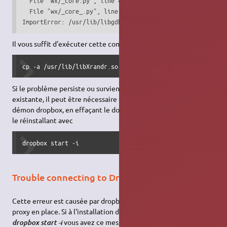
  File "wx/_core.py", line 4, in <module>

  File "wx/_core_.py", line 14, in <module>

ImportError: /usr/lib/libgdk-x11-2.0.so.0: undefined symb
Il vous suffit d'exécuter cette commande :
cp -a /usr/lib/libXrandr.so.2.2.0 ~/.dropbox-dist/libXran
Si le problème persiste ou survient sur une installation
existante, il peut être nécessaire de régénérer l'installation du
démon dropbox, en effaçant le dossier ~/.dropbox-dist puis en
le réinstallant avec
dropbox start -i
Trouble connecting to Dropbox servers
Cette erreur est causée par dropbox qui n'arrive pas à passer le
proxy en place. Si à l'installation de DropBox par la commande
vous avez ce message :
dropbox start -i