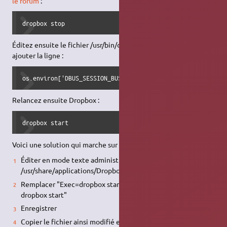
le forum
:
dropbox stop
Éditez ensuite le fichier /usr/bin/dropbox et sous import os,
ajouter la ligne :
os.environ['DBUS_SESSION_BUS_ADDRESS'] = ""
Relancez ensuite Dropbox :
dropbox start
Voici une solution qui marche sur Xubuntu 18.04 LTS:
Éditer en mode texte administrateur le fichier
/usr/share/applications/Dropbox
Remplacer "Exec=dropbox stari -i" par "Exec=dbus-launch
dropbox start"
Enregistrer
Copier le fichier ainsi modifié et le coller dans le dossier