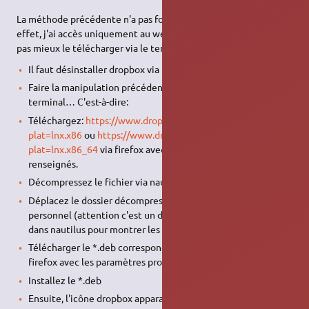
La méthode précédente n'a pas fonctionné dans mon cas. En
effet, j'ai accès uniquement au web par le proxy et il ne veut
pas mieux le télécharger via le terminal…
Il faut désinstaller dropbox via la logithèque.
Faire la manipulation précédente via firefox et non le
terminal… C'est-à-dire:
Téléchargez:
https://www.dropbox.com/download?
plat=lnx.x86
ou
https://www.dropbox.com/download?
plat=lnx.x86_64
via firefox avec les paramètres proxy
renseignés.
Décompressez le fichier via nautilus.
Déplacez le dossier décompressé dans votre dossier
personnel (attention c'est un dossier caché.. faire ctrl+H
dans nautilus pour montrer les dossiers cachés)
Télécharger le *.deb correspondant sur le site dropbox (via
firefox avec les paramètres proxy renseignés)
Installez le *.deb
Ensuite, l'icône dropbox apparaît sinon faire dans un