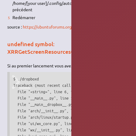
/home/[your user]/.config/autostart en écrasant le
précédent
Redémarrer
source :
https://ubuntuforums.org/showthread.php?t=2364904
undefined symbol:
XRRGetScreenResourcesCurrent
Si au premier lancement vous avez cette erreur :
$ ./dropboxd

Traceback (most recent call last):

  File "<string>", line 6, in <module>

  File "__main__.py", line 105, in <module>

  File "__main__dropbox__.py", line 2, in <module>

  File "arch/__init__.py", line 19, in <module>

  File "arch/linux/startup.py", line 11, in <module>

  File "ui/wx_core.py", line 4, in <module>

  File "wx/__init__.py", line 45, in <module>
