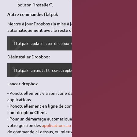
bouton "installer".
Autre commandes flatpak
Mettre à jour Dropbox (la mise à jour ne se fait pas
automatiquement avec le reste du système) :
flatpak update com.dropbox.Client
Désinstaller Dropbox :
flatpak uninstall com.dropbox.Client
Lancer dropbox
- Ponctuellement via son icône dans votre menu normal des
applications
- Ponctuellement en ligne de commande :
flatpak run
com.dropbox.Client
.
- Pour un démarrage automatique avec votre PC, aller dans
votre gestion des
applications au démarrage
, et ajouter la ligne
de commande ci-dessus, ou mieux