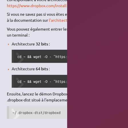
https://www.dropbox.com/install
Si vous ne savez pas si vous êtes en 32 ou 64 bits, reportez-vous
à la documentation sur
l'architecture matérielle
.
Vous pouvez également entrer les commandes suivantes dans
un terminal :
Architecture
32 bits
:
cd ~ && wget -O - "https://www.dropbox.com/download?pla
Architecture
64 bits
:
cd ~ && wget -O - "https://www.dropbox.com/download?pla
Ensuite, lancez le démon Dropbox à partir du nouveau fichier
.dropbox-dist situé à l'emplacement :
~/.dropbox-dist/dropboxd