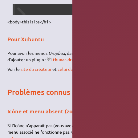
<body>this is ite</h1>
Pour Xubuntu
Pour avoir les menus
Dropbox
, dans
Thunar
, il est nécessaire
d'ajouter un plugin :
thunar-dropbox-plugin
.
Voir le
site du créateur
et
celui du paquet
.
Problèmes connus
Icône et menu absent (zone de notification)
Si l'icône n'apparaît pas (vous avez un carré à la place) et que le
menu associé ne fonctionne pas, voici une solution
trouvée sur