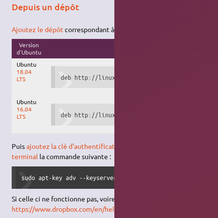
Depuis un dépôt
Ajoutez le dépôt
correspondant à votre version d'Ubuntu :
Version
Dépôt à ajouter
d'Ubuntu
Ubuntu
18.04
deb http://linux.dropbox.com/ubuntu bionic mai
LTS
Ubuntu
16.04
deb http://linux.dropbox.com/ubuntu xenial mai
LTS
Puis
ajoutez la clé d'authentification
, en saisissant dans un
terminal
la commande suivante :
sudo apt-key adv --keyserver pgp.mit.edu --recv-keys 1C61
Si celle ci ne fonctionne pas, voire la page
https://www.dropbox.com/en/help/246
.