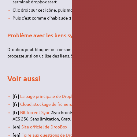
terminal: dropbox start
Clic droit sur cet icône, puis modifier les paramètres proxy.
Puis c'est comme d'habitude :)
Problème avec les liens symboliques
Dropbox peut bloquer ou consommer toutes les ressources du
processeur si on utilise des liens. Solution alternative : ???
Voir aussi
[fr]
La page principale de Dropbox
[fr]
Cloud, stockage de fichiers
[fr]
BitTorrent Sync
:Synchronisation local & Internet, Crypté
AES-256, Sans limitation, Gratuit
[en]
Site officiel de DropBox
[en]
Foire aux questions de DropBox