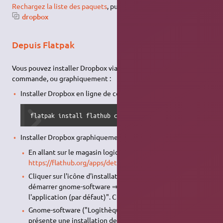
Rechargez la liste des paquets
, puis
installez le paquet
dropbox
Depuis Flatpak
Vous pouvez installer Dropbox via
flatpak
, en ligne de
commande, ou graphiquement :
Installer Dropbox en ligne de commande :
flatpak install flathub com.dropbox.Client
Installer Dropbox graphiquement :
En allant sur le magasin logiciels flatpak ici :
https://flathub.org/apps/details/com.dropbox.Client
.
Cliquer sur l'icône d'installation, et il vous est proposé de
démarrer gnome-software ⇒ "Ouvrir avec : Installation de
l'application (par défaut)". Cliquez sur ok.
Gnome-software ("Logithèque") démarre, et vous
présente une installation de dropbox. Cliquez sur le