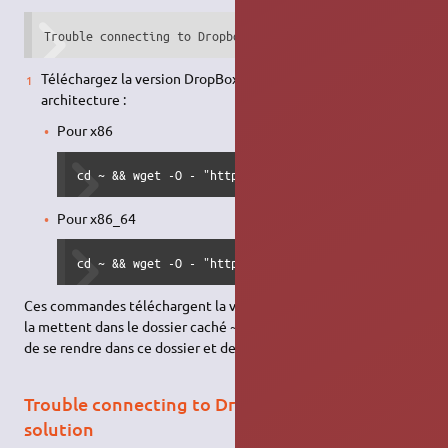
Trouble connecting to Dropbox servers. Maybe your interne
Téléchargez la version DropBox correspondant à votre
architecture :
Pour x86
cd ~ && wget -O - "https://www.dropbox.com/download?
Pour x86_64
cd ~ && wget -O - "https://www.dropbox.com/download?
Ces commandes téléchargent la version, la décompressent, et
la mettent dans le dossier caché ~/.dropbox-dist/ Il suffit alors
de se rendre dans ce dossier et de lancer le fichier dropboxd.
Trouble connecting to Dropbox servers | Autre
solution