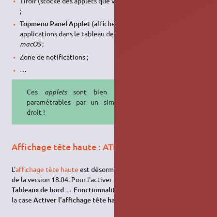
Tiroir (stocke des applets que vous ne saviez pas où ranger !)
;
Topmenu Panel Applet
(affiche la barre de menus des
applications dans le tableau de bord, comme sur
Unity
ou
macOS
;
Zone de notifications ;
…
Ces
applets
sont bien entendu
paramétrables par un simple clic
droit !
Affichage tête haute : ATH (en anglais « HUD »)
L'
affichage tête haute
est désormais présent par défaut à partir
de la version 18.04. Pour l'activer allez dans
Mate Tweak →
Tableaux de bord → Fonctionnalité du tableau de bord
, cochez
la case
Activer l'affichage tête haute (HUD)
.