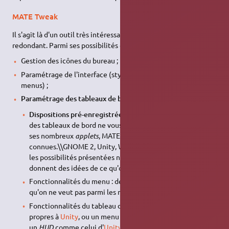
MATE Tweak
Il s'agit là d'un outil très intéressant, quoique parfois
redondant. Parmi ses possibilités on peut noter :
Gestion des icônes du bureau ;
Paramétrage de l'interface (styles des barres outils et des
menus) ;
Paramétrage des tableaux de bords
:
Dispositions pré-enregistrées
: l'organisation par défaut
des tableaux de bord ne vous plaît pas ? Pas grave, grâce à
ses nombreux
applets
, MATE peut "copier" des interfaces
connues.\\GNOME 2, Unity, Windows 2000, Pantheon,…
les possibilités présentées ne sont que des exemples qui
donnent des idées de ce qu'on peut faire !
Fonctionnalités du menu : désactiver uniquement ce
qu'on ne veut pas parmi les menus par défaut ;
Fonctionnalités du tableau de bord : activer les
indicateurs
propres à
Unity
, ou un menu de démarrage avancé, voire
un
HUD
comme celui d'
Unity
! Ce dernier est installé par