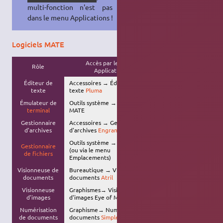
multi-fonction n'est pas présent
dans le menu Applications !
Logiciels MATE
Accès par le menu
Commande
Rôle
Applications
correspondante
Éditeur de
Accessoires → Éditeur de
pluma
texte
texte
Pluma
Émulateur de
Outils système → Terminal
mate-terminal
terminal
MATE
Gestionnaire
Accessoires → Gestionnaire
engrampa
d'archives
d'archives
Engrampa
Outils système →
Caja
caja
Gestionnaire
(ou via le menu
de fichiers
Emplacements)
Visionneuse de
Bureautique → Visionneur de
atril
documents
documents
Atril
Visionneuse
Graphismes→ Visionneuse
eom
d'images
d'images Eye of Mate
Numérisation
Graphisme→ Numériseur de
simple-scan
de documents
documents
Simple-scan