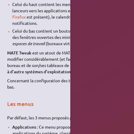
Celui du haut contient les menus (voir ci-dessous), des
lanceurs vers les applications essentielles (par défaut, seul
Firefox
est présent), le calendrier/horloge, et la zone de
notifications.
Celui du bas contient un bouton "Afficher le bureau", la liste
des fenêtres ouvertes des miniatures symbolisant les
espaces de travail
(bureaux virtuels), et la corbeille.
MATE Tweak
est un atout de MATE, cet utilitaire permet de
modifier considérablement (et facilement) l'apparence du
bureau et de son/ses tableaux de bords, de façon à
ressembler
à d'autre systèmes d'exploitation
, voir plus bas MATE Tweak.
Concernant la configuration des tableaux de bords, voir plus
bas.
Les menus
Par défaut, les 3 menus proposés par MATE sont :
Applications
: Ce menu propose un accès à toutes les
applications du système, classées en sous-menus par