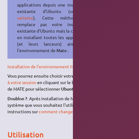
applications depuis une installation
existante d'Ubuntu (ou une
variante
). Cette méthode ne
remplace pas votre installation
existante d'Ubuntu mais la complète
en installant toutes les applications
(et leurs lanceurs) ainsi que
l'environnement de
Mate
.
Installation de l'environnement Mate
ubuntu-mate-desktop
Vous pourrez ensuite choisir votre bureau lors de la
connexion
à votre session
en cliquant sur le bouton représentant le logo
de MATE pour sélectionner
Ubuntu MATE
.
Doublon ?:
Après installation de MATE, il faut indiquer à votre
système que vous souhaitez l'utiliser, pour cela suivez les
instructions sur
comment changer d'interface graphique
.
Utilisation