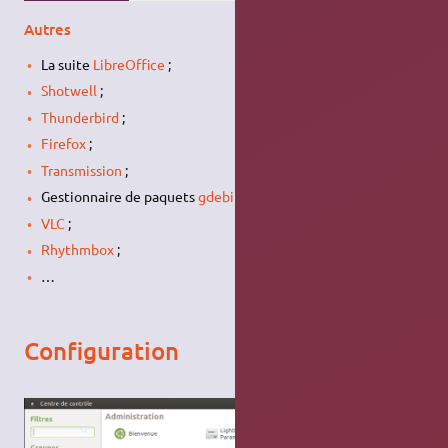
Autres
La suite
LibreOffice
;
Shotwell
;
Thunderbird
;
Firefox
;
Transmission
;
Gestionnaire de paquets
gdebi
;
VLC
;
Rhythmbox
;
…
Configuration