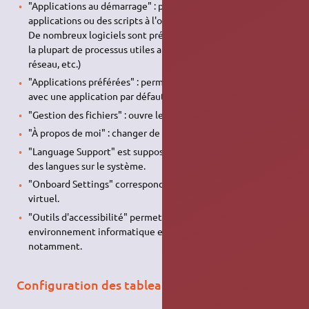
"Applications au démarrage" : permet de démarrer des
applications ou des scripts à l'ouverture de la session.
De nombreux logiciels sont présents par défaut, il s'agit pour
la plupart de processus utiles au système (gestion du son, du
réseau, etc.)
"Applications préférées" : permet de lier un type de fichiers
avec une application par défaut pour l'ouvrir.
"Gestion des fichiers" : ouvre les préférences de
Caja
.
"À propos de moi" : changer de mot de passe d'utilisateur.
"Language Support" est supposé parfaire la prise en charge
des langues sur le système.
"Onboard Settings" correspond au paramétrage du clavier
virtuel.
"Outils d'accessibilité" permet d'améliorer l'accès à votre
environnement informatique en cas de problèmes de vue
notamment.
Configuration des tableaux de bords