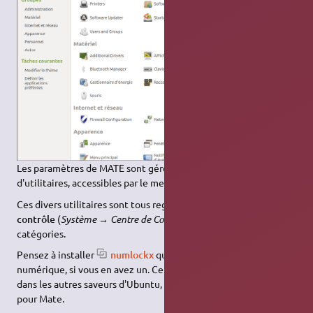
Les paramètres de MATE sont gérés par une multitude
d'utilitaires, accessibles par le menu
Système
.
Ces divers utilitaires sont tous regroupés dans le
Centre de
contrôle
(
Système → Centre de Contrôle
), où ils sont classés par
catégories.
Pensez à installer
numlockx
qui permet de gérer le pavé
numérique, si vous en avez un. Cet utilitaire n'est plus utile
dans les autres saveurs d'Ubuntu, il reste d'actualité (2017 ?)
pour Mate.