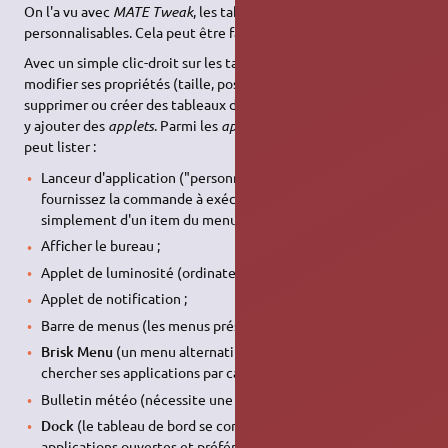
On l'a vu avec
MATE Tweak
, les tableaux de bords sont
personnalisables. Cela peut être fait manuellement :
Avec un simple clic-droit sur les tableaux de bord, on peut
modifier ses propriétés (taille, position, orientation, aspect, …),
supprimer ou créer des tableaux de bord, mais surtout, on peut
y ajouter des
applets
. Parmi les
applets
fournis par défaut, on
peut lister :
Lanceur d'application ("personnalisé" signifie que vous
fournissez la commande à exécuter ; sinon il s'agit
simplement d'un item du menu "Applications") ;
Afficher le bureau ;
Applet de luminosité (ordinateurs portables uniquement !)
Applet de notification ;
Barre de menus (les menus présents par défaut) ;
Brisk Menu
(un menu alternatif très pratique permettant de
chercher ses applications par catégories ou au clavier) ;
Bulletin météo (nécessite une connexion internet) ;
Dock
(le tableau de bord se comportera comme un
dock
:
applications ouvertes et préférées seront affichées sous