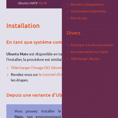
Ubuntu MATE
18.04
, en
Ubuntu MATE
15.10
Derniers changements
disposition Mutiny
Gestionnaire Multimédia
Plan du site
Installation
Divers
En tant que système complet
Participer à la documentation
Documentation hors ligne
Ubuntu Mate
est disponible en tant que
variante
. Pour
Télécharger Ubuntu
l'installer, la procédure est similaire aux autres variantes.
Télécharger l'image ISO Ubuntu Mate
;
Rendez-vous sur
le tutoriel d'installation d'Ubuntu
et suivez
les étapes.
Depuis une variante d'Ubuntu
Vous pouvez installer le bureau
Mate
, son environnement et ses