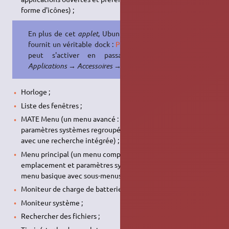
forme d'icônes) ;
En plus de cet
applet
, Ubuntu MATE
fournit un véritable dock :
Plank
, qui
peut s'activer en passant par
Applications → Accessoires → Plank
Horloge ;
Liste des fenêtres ;
MATE Menu (un menu avancé : applications, emplacement et
paramètres systèmes regroupés dans un grand menu riche
avec une recherche intégrée) ;
Menu principal (un menu compact : applications,
emplacement et paramètres systèmes regroupés dans un
menu basique avec sous-menus déroulants) ;
Moniteur de charge de batterie ;
Moniteur système ;
Rechercher des fichiers ;