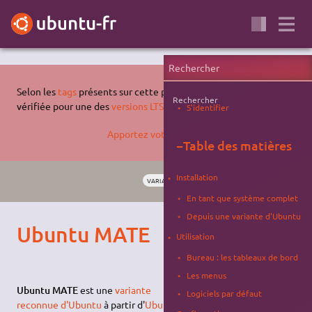
Selon les
tags
présents sur cette page, celle-ci n'a pas été
Rechercher
vérifiée pour une des
versions LTS supportées d'Ubuntu
.
S'identifier
Apportez votre aide…
−
Table des matières
Installation
VARIANTE
ENVIRONNEMENTS
BIONIC
En tant que système complet
Depuis une variante d'Ubuntu
Ubuntu MATE
Utilisation
Bureau : les tableaux de bord
Les menus
Ubuntu MATE
est une
variante
Logiciels par défaut
reconnue d'Ubuntu
à partir d'
Ubuntu