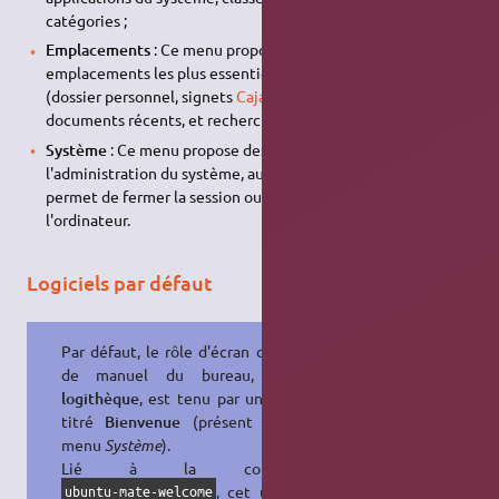
catégories ;
Emplacements
: Ce menu propose un accès aux
emplacements les plus essentiels du système de fichiers
(dossier personnel, signets
Caja
, disques amovibles,
documents récents, et recherche de documents) ;
Système
: Ce menu propose des items relatifs à
l'administration du système, aux préférences de MATE, et
permet de fermer la session ou arrêter/redémarrer
l'ordinateur.
Logiciels par défaut
Par défaut, le rôle d'écran d'accueil,
de manuel du bureau, et de
logithèque
, est tenu par un logiciel
titré
Bienvenue
(présent dans le
menu
Système
).
Lié à la commande
, cet utilitaire
ubuntu-mate-welcome