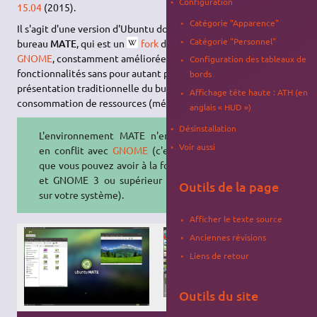
Configuration
15.04
(2015).
Catégorie "Apparence"
Il s'agit d'une version d'Ubuntu dotée de l'environnement de
Catégorie "Personnel"
bureau
MATE
, qui est un
fork
d'une version obsolète (2.x) de
GNOME
, constamment améliorée et enrichie en
Configuration des tableaux de
fonctionnalités sans pour autant perdre son avantage : une
bords
présentation traditionnelle du bureau, associée à une faible
Affichage tête haute : ATH (en
consommation de ressources (mémoire et CPU).
anglais « HUD »)
Désinstallation
L'environnement MATE n'entre pas
Voir aussi
en conflit avec
GNOME
(c'est-à-dire
que vous pouvez avoir à la fois MATE
et GNOME 3 ou supérieur installés
Outils de la page
sur votre système).
Afficher le texte source
Anciennes révisions
Liens de retour
Outils du site