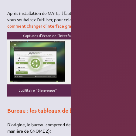
Après installation de MATE, il faut indiquer à votre système que
vous souhaitez l'utiliser, pour cela suivez les instructions sur
comment changer d'interface graphique
.
Captures d'écran de l'interface de Ubuntu Mate 17.04
Pluma
(éditeur de texte)
L'utilitaire "Bienvenue"
et
Caja
(gestionnaire de fichiers)
Bureau : les tableaux de bord
D'origine, le bureau comprend deux
tableaux de bords
(à la
manière de GNOME 2):