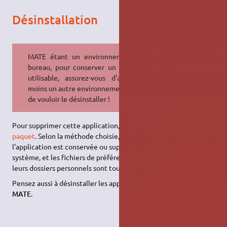
Désinstallation
MATE étant un environnement de
bureau, pour conserver un système
utilisable, assurez-vous d'avoir au
moins un autre environnement avant
de vouloir le désinstaller !
Pour supprimer cette application, il suffit de
supprimer son
paquet
. Selon la méthode choisie, la configuration globale de
l'application est conservée ou supprimée. Les journaux du
système, et les fichiers de préférence des utilisateurs dans
leurs dossiers personnels sont toujours conservés.
Pensez aussi à désinstaller les applications propres à
Ubuntu
MATE
.