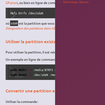
Télécharger Ubuntu
GParted
, ou bien en ligne de commande :
mkfs.btrfs /dev/sdaN
où
est la partition que vous souhaitez formater – voir
sdaN
Désignation des partitions dans Ubuntu
.
Utiliser la partition existante
Pour utiliser la partition, il est nécessaire de la
monter
.
Un exemple en ligne de commande
sudo
mkdir
-v
/
media
/
BTRFS 
&&
sudo
chown
 :
$USER
/
media
/
sudo
mount
-v
/
dev
/
sdaN 
/
media
/
BTRFS 
Convertir une partition ext4 vers Btrfs
Utiliser la commande :