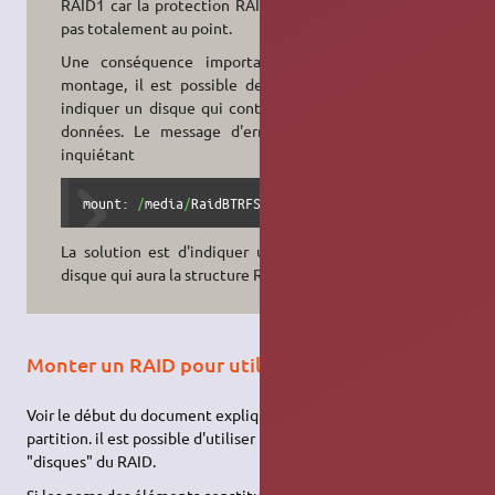
RAID1 car la protection RAID5 n'est
pas totalement au point.
Une conséquence importante: Au
montage, il est possible de ne pas
indiquer un disque qui contient ces
données. Le message d'erreur est
inquiétant
mount: 
/
media
/
RaidBTRFS: wrong fs 
type
, bad option, b
La solution est d'indiquer un autre
disque qui aura la structure RAID1.
Monter un RAID pour utilisation
Voir le début du document expliquant comment monter une
partition. il est possible d'utiliser n'importe lequel des
"disques" du RAID.