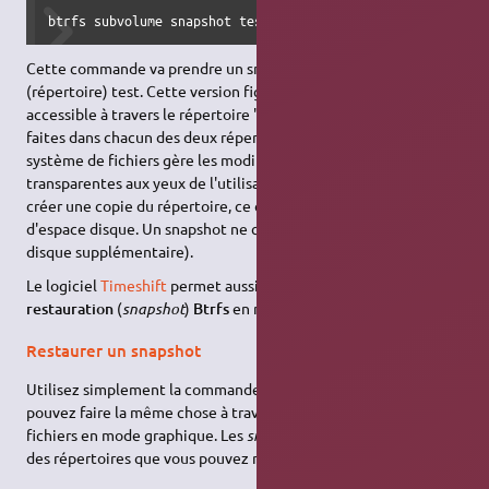
btrfs subvolume snapshot test test_v1
Cette commande va prendre un snaphsot du sous-volume
(répertoire) test. Cette version figée de votre répertoire sera
accessible à travers le répertoire "test_v1". Les modifications
faites dans chacun des deux répertoires sont indépendantes. Le
système de fichiers gère les modifications pour qu'elles soient
transparentes aux yeux de l'utilisateur (avec ext4, il aurait fallu
créer une copie du répertoire, ce qui aurait occupé le double
d'espace disque. Un snapshot ne consomme pas d'espace
disque supplémentaire).
Le logiciel
Timeshift
permet aussi de prendre un
point de
restauration
(
snapshot
)
Btrfs
en mode graphique.
Restaurer un snapshot
Utilisez simplement la commande "mv". Notez que vous
pouvez faire la même chose à travers votre gestionnaire de
fichiers en mode graphique. Les
snapshots
apparaissent comme
des répertoires que vous pouvez manipuler à votre guise.