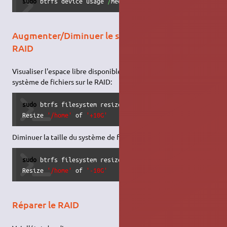
sudo
 btrfs device usage 
/
media
/
$USER
/
c2b6e6ec-10d6-4c48-a
Augmenter/Diminuer le système de fichier du
RAID
Visualiser l'espace libre disponible, puis augmenter la taille du
système de fichiers sur le RAID:
sudo
 btrfs filesystem resize +10G 
/
home

Resize 
'/home'
 of 
'+10G'
Diminuer la taille du système de fichier sur le RAID
sudo
 btrfs filesystem resize 
-10G
/
home

Resize 
'/home'
 of 
'-10G'
Réparer le RAID