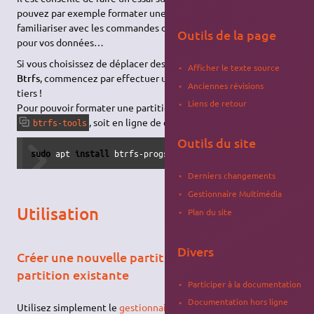
pouvez par exemple formater une clé
USB
vide et vous
familiariser avec les commandes de
Btrfs
avant de l'utiliser
Outils de la page
pour vos données…
Si vous choisissez de déplacer des données sur votre partition
Afficher le texte source
Btrfs
, commencez par effectuer une
sauvegarde
sur un support
Anciennes révisions
tiers !
Liens de retour
Pour pouvoir formater une partition en
Btrfs
installer le paquet
, soit en ligne de commande :
btrfs-tools
Outils du site
sudo
 apt 
install
 btrfs-progs
Derniers changements
Gestionnaire Multimédia
Utilisation
Plan du site
Divers
Créer une nouvelle partition ou formater une
partition existante
Participer à la documentation
Documentation hors ligne
Utilisez simplement le
gestionnaire de disque d'Ubuntu
ou