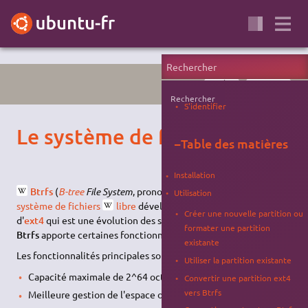
SYSTÈME
PARTITIONS
Rechercher
S'identifier
Le système de fichiers Btrfs
−
Table des matières
Installation
Btrfs
(
B-tree
File System
, prononcé "
Butter F S
") est un
Utilisation
système de fichiers
libre
développé par Oracle. Au contraire
Créer une nouvelle partition ou
d'
ext4
qui est une évolution des systèmes de fichiers
ext2/3
,
formater une partition
Btrfs
apporte certaines fonctionnalités inédites.
existante
Les fonctionnalités principales sont les suivantes :
Utiliser la partition existante
Capacité maximale de 2^64 octets == 16 Eo. max.
Convertir une partition ext4
vers Btrfs
Meilleure gestion de l'espace occupé par les petits fichiers