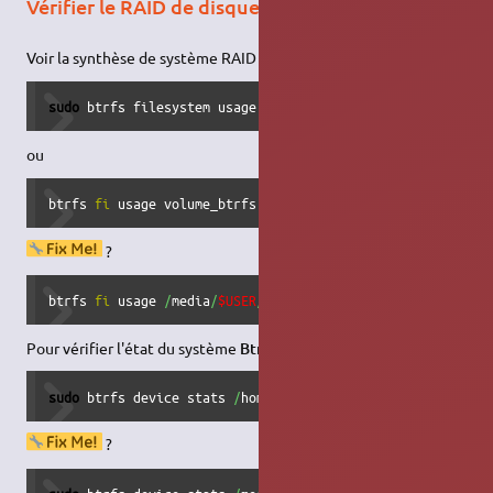
Vérifier le RAID de disques
Voir la synthèse de système RAID
Btrfs
:
sudo
 btrfs filesystem usage 
/
home
ou
btrfs 
fi
 usage volume_btrfs
?
btrfs 
fi
 usage 
/
media
/
$USER
/
c2b6e6ec-10d6-4c48-a28a-0dfc6
Pour vérifier l'état du système
Btrfs
passez par la commande :
sudo
 btrfs device stats 
/
home
?