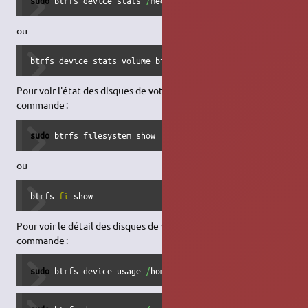
sudo
 btrfs device stats 
/
media
/
$USER
/
c2b6e6ec-10d6-4c48-a
ou
btrfs device stats volume_btrfs
Pour voir l'état des disques de votre RAID BTRFS passez par la
commande :
sudo
 btrfs filesystem show
ou
btrfs 
fi
 show
Pour voir le détail des disques de votre RAID BTRFS passez la
commande :
sudo
 btrfs device usage 
/
home