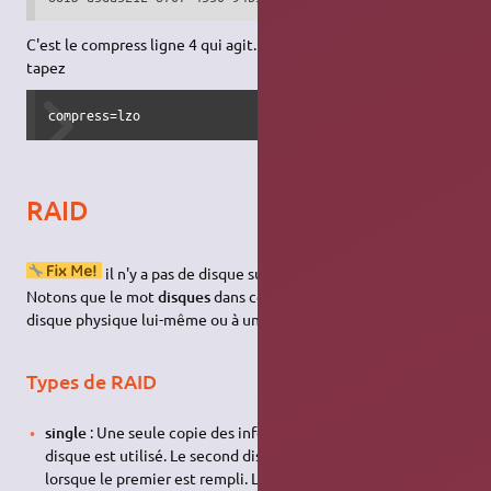
C'est le compress ligne 4 qui agit. Pour compresser en lzo,
tapez
compress=lzo
RAID
il n'y a pas de disque sur les SSD (
solid state drive
)
Notons que le mot
disques
dans ce chapitre fait référence au
disque physique lui-même ou à une
partition
du disque.
Types de RAID
single
: Une seule copie des informations. 100% de l’espace
disque est utilisé. Le second disque ne sera utilisé que
lorsque le premier est rempli. Le troisième que lorsque les