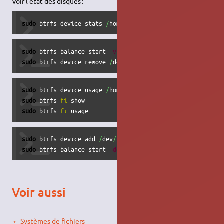
Voir l'état des disques :
sudo
 btrfs device stats 
/
home
sudo
 btrfs balance start 
-v
-mconvert
=dup 
-dconvert
=singl
sudo
 btrfs device remove 
/
dev
/
sdc
sudo
 btrfs device usage 
/
sudo
 btrfs 
fi
sudo
 btrfs 
fi
 usage
sudo
 btrfs device add 
/
dev
/
sdc 
/
sudo
 btrfs balance start 
-dconvert
=raid1 
-mconvert
=raid1 
Voir aussi
Systèmes de fichiers