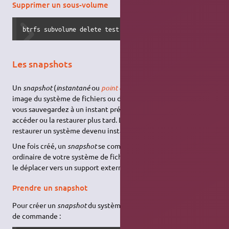
Supprimer un sous-volume
btrfs subvolume delete test
Les snapshots
Un
snapshot
(
instantané
ou
point de restauration
), est une
image du système de fichiers ou d'un de ses sous-volumes que
vous sauvegardez à un instant précis, dans le but de pouvoir y
accéder ou la restaurer plus tard. L'objectif principal est de
restaurer un système devenu instable.
Une fois créé, un
snapshot
se comporte comme un dossier
ordinaire de votre système de fichiers : vous pouvez le copier,
le déplacer vers un support externe, le renommer…
Prendre un snapshot
Pour créer un
snapshot
du système de fichiers entier en ligne
de commande :