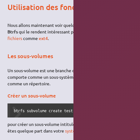
Utilisation des fonctions avancées
Nous allons maintenant voir quelques unes des fonctions de
Btrfs
qui le rendent intéressant par rapport à des
systèmes de
fichiers
comme
ext4
.
Les sous-volumes
Un sous-volume est une branche du système de fichiers qui se
comporte comme un sous-système de fichiers. il apparaît
comme un répertoire.
Créer un sous-volume
btrfs subvolume create test
pour créer un sous-volume intitulé
test
(en supposant que vous
êtes quelque part dans votre
système de fichiers
Btrfs
)