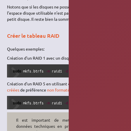
Notons que si les disques ne possèdent pas la même taille,
l’espace disque utilisable n’est pas ramené à la taille du plus
petit disque. Il reste bien la somme des tailles des disques.
Créer le tableau RAID
Quelques exemples:
Création d'un RAID 1 avec un disque de spare
sudo
 mkfs.btrfs 
-m
 raid1 
-d
 raid1 
/
dev
/
sdb 
/
dev
/
sdc 
/
dev
/
Création d'un RAID 5 en utilisant des partitions préalablement
créées
de préférence
non formatées.
sudo
 mkfs.btrfs 
-m
 raid1 
-d
 raid5 
-L
 Test-BTRFS 
-f
/
dev
/
s
Il est important de mettre les
données techniques en protection