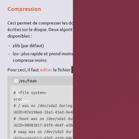
Compression
Ceci permet de compresser les données lorsqu'elles seront
écrites sur le disque. Deux algorithmes de compression sont
disponibles :
zlib (par défaut)
lzo : plus rapide et prend moins de charge CPU, mais
compresse moins
Pour ceci, il faut
éditer
le fichier
:
/etc/fstab
/etc/fstab
# <file system>                      <mount point>    <typ
proc                                        /proc  proc   
# / was on /dev/sda2 during installation

UUID=07e198ed-18a3-41ed-9e48-bde82ead65fc   /      btrfs  
# /boot was on /dev/sda1 during installation

UUID=90983817-83f8-464f-a50c-39cd02317447   /boot  ext2   
# swap was on /dev/sda5 during installation

UUID=a3da3212-876f-4350-94b3-4b5b5040c871   none   swap  