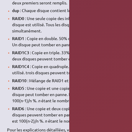
deux premiers seront remplis.
dup
: Chaque disque contient les données en double.
RAID0
: Une seule copie des informations. 100% de l’espace
disque est utilisé. Tous les disques seront utilisés
simultanément.
RAID1
: Copie en double. 50% de l’espace disque est utilisé.
Un disque peut tomber en panne.
RAID1C3
: Copie en triple. 33% de l’espace disque est utilisé.
deux disques peuvent tomber en panne.
RAID1C4
: Copie en quadruple. 25% de l’espace disque est
utilisé. trois disques peuvent tomber en panne.
RAID10
: Mélange de RAID1 et RAID0.
RAID5
: Une copie et une copie de parité distribuée. Un
disque peut tomber en panne. L’espace disque utilisable est
100(n-1)/n %.
n
étant le nombre de disques.
RAID6
: Une copie et deux copies de parité distribuées. deux
disques peuvent tomber en panne. L’espace disque utilisable
est 100(n-2)/n %.
n
étant le nombre de disques.
Pour les explications détaillées, voir
ici
.