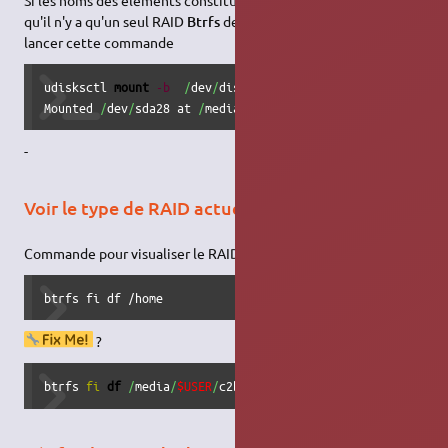
Si les noms des éléments constituants le RAID sont oubliés et
qu'il n'y a qu'un seul RAID
Btrfs
de défini, il est possible de
lancer cette commande
udisksctl 
mount
-b
/
dev
/
disk
/
by-uuid
/
$
(
sudo
 btrfs filesy
Mounted 
/
dev
/
sda28 at 
/
media
/
a
/
c2b6e6ec-10d6-4c48-a28a-0d
-
Voir le type de RAID actuel
Commande pour visualiser le RAID en cours
btrfs fi df /home
?
btrfs 
fi
df
/
media
/
$USER
/
c2b6e6ec-10d6-4c48-a28a-0dfc6f62