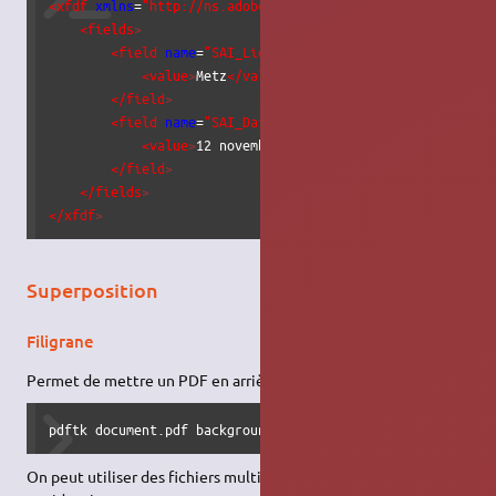
<xfdf
xmlns
=
"http://ns.adobe.com/xfdf/"
xml:space
=
"preser
<fields
>
<field
name
=
"SAI_Lieu"
>
<value
>
Metz
</value
>
</field
>
<field
name
=
"SAI_Date"
>
<value
>
12 novembre 2025
</value
>
</field
>
</fields
>
</xfdf
>
Superposition
Filigrane
Permet de mettre un PDF en arrière-plan d’un autre PDF :
pdftk document.pdf background fond.pdf output sortie.pdf
On peut utiliser des fichiers multi-pages si le nombre de pages