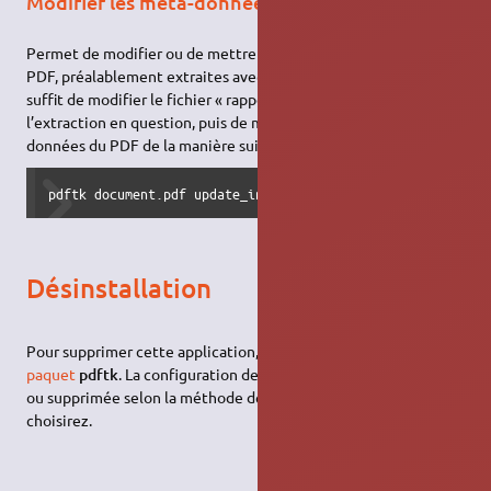
Modifier les méta-données
Permet de modifier ou de mettre à jour les méta-données du
PDF, préalablement extraites avec l’opérande «
dump_data
». Il
suffit de modifier le fichier « rapport.txt » contenant
l’extraction en question, puis de mettre à jour des méta-
données du PDF de la manière suivante :
pdftk document.pdf update_info rapport.txt output documen
Désinstallation
Pour supprimer cette application, il suffit de
supprimer le
paquet
pdftk
. La configuration de l’application sera conservée
ou supprimée selon la méthode de désinstallation que vous
choisirez.