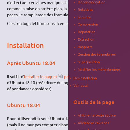
Déconcaténation
d'effectuer certaines manipulations de documents PDF,
comme la mise en arrière-plan, la concaténation, extraction de
Rotations
pages, le remplissage des formulaires, etc.
Sécurité
C’est un logiciel libre sous licence
GNU GPL
.
Compression
Réparation
Extraction
Installation
Rapports
Gestion des formulaires
Superposition
Après Ubuntu 18.04
Modifier les méta-données
Il suffit d’
installer le paquet
pdftk
ou
pdftk-java
à partir
Désinstallation
d'Ubuntu 18.10 (réécriture du logiciel pour s'affranchir des
Voir aussi
dépendances obsolètes).
Outils de la page
Ubuntu 18.04
Afficher le texte source
Pour utiliser pdftk sous Ubuntu 18.04, installer le
snap
de pdftk
Anciennes révisions
(mais il ne faut pas compter disposer d'une man page avec