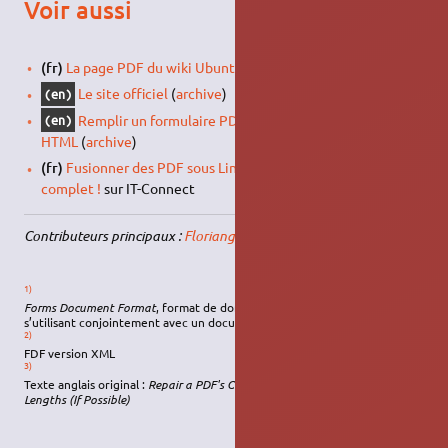
Voir aussi
(fr)
La page PDF du wiki Ubuntu-fr
Le site officiel
(
archive
)
(en)
Remplir un formulaire PDF en utilisant une interface
(en)
HTML
(
archive
)
(fr)
Fusionner des PDF sous Linux avec pdftk : Le tutoriel
complet !
sur IT-Connect
Contributeurs principaux :
Floriang
,
ZondeR
,
eagle08
.
1)
Forms Document Format
, format de données de formulaire PDF
s’utilisant conjointement avec un document PDF
2)
FDF version XML
3)
Texte anglais original :
Repair a PDF's Corrupted XREF Table and Stream
Lengths (If Possible)