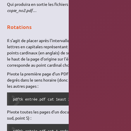
Qui produira en sortie les fichiers :
copie_no1.pdf,
copie_no2.pdf…
Rotations
Il s’agit de placer après l’intervalle des
lettres en capitales représentant les
points cardinaux (en anglais) de sorte que
le haut de la page d'origine sur l'écran
corresponde au point cardinal choisi.
Pivote la première page d’un PDF de 90
degrés dans le sens horaire (donc à l’est, point east), mais pas
les autres pages :
pdftk entrée.pdf cat 1east 2-end output sortie.pdf
Pivote toutes les pages d'un document PDF de 180 degrés (au
sud, point S) :
pdftk entrée.pdf cat 1-endsouth output sortie.pdf