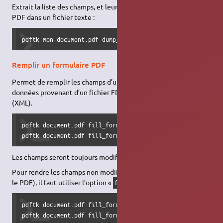
Extrait la liste des champs, et leurs propriétés, d’un formulaire
PDF dans un fichier texte :
pdftk mon-document.pdf dump_data_fields output liste_des_
Remplir un formulaire PDF
Permet de remplir les champs d’un formulaire PDF avec des
données provenant d’un fichier FDF ou d'un fichier XFDF
(XML).
pdftk document.pdf fill_form données.fdf output document-r
pdftk document.pdf fill_form données.xfdf output document
Les champs seront toujours modifiables (mais pré-remplis).
Pour rendre les champs non modifiables (c’est-à-dire « aplatir »
le PDF), il faut utiliser l’option «
» :
flatten
pdftk document.pdf fill_form données.fdf output document-r
pdftk document.pdf fill_form données.xfdf output document