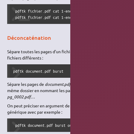
 pdftk fichier.pdf cat 1-endeven output fichier-pair.pdf

 pdftk fichier.pdf cat 1-endodd output fichier-impair.pdf
Déconcaténation
Sépare toutes les pages d'un fichier et les enregistre dans des
fichiers différents :
pdftk document.pdf burst
Sépare les pages de
document.pdf
et les enregistre dans le
même dossier en nommant les pages :
pg_0001.pdf,
pg_0002.pdf…
On peut préciser en argument de output l’appellation
générique avec par exemple :
 pdftk document.pdf burst output copie_no%d.pdf