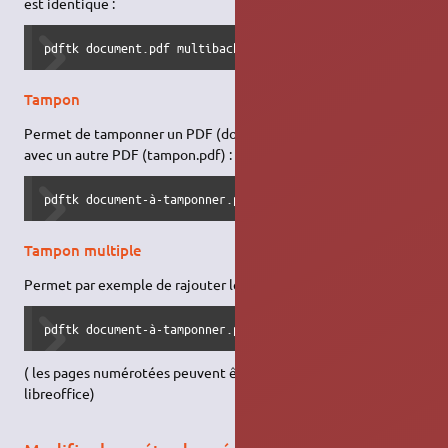
est identique :
pdftk document.pdf multibackground fond.pdf output sortie
Tampon
Permet de tamponner un PDF (document-à-tamponner.pdf)
avec un autre PDF (tampon.pdf) :
pdftk document-à-tamponner.pdf stamp tampon.pdf output do
Tampon multiple
Permet par exemple de rajouter les numéros de pages à un pdf
pdftk document-à-tamponner.pdf multistamp pages_vierges_a
( les pages numérotées peuvent être crées avec un script sous
libreoffice)