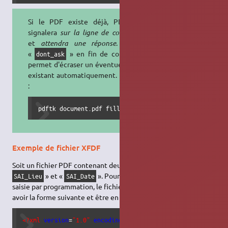
Si le PDF existe déjà, PDFTK le
signalera
sur la ligne de commande
et
attendra une réponse
. Utiliser
«
» en fin de commande
dont_ask
permet d'écraser un éventuel fichier
existant automatiquement. Exemple
:
pdftk document.pdf fill_form données.fdf output docum
Exemple de fichier XFDF
Soit un fichier PDF contenant deux champs de saisie, nommés «
» et «
». Pour (pré-)remplir ces champs de
SAI_Lieu
SAI_Date
saisie par programmation, le fichier XFDF généré doit au moins
avoir la forme suivante et être en UTF-8 :
<?xml
version
=
"1.0"
encoding
=
"UTF-8"
?>