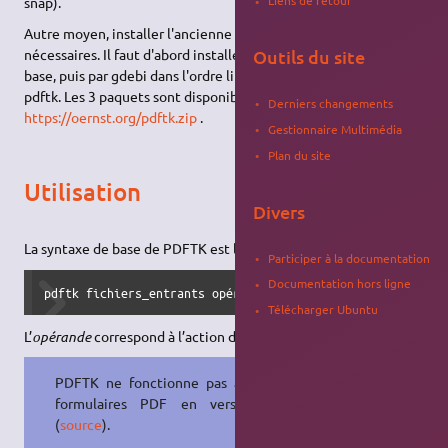
Liens de retour
snap).
Autre moyen, installer l'ancienne version avec les dépendances
nécessaires. Il faut d'abord installer par les dépôts 18.04 gcc-6-
Outils du site
base, puis par gdebi dans l'ordre libgcj-common, libgcj16 et
pdftk. Les 3 paquets sont disponibles ici :
Derniers changements
https://oernst.org/pdftk.zip
.
Gestionnaire Multimédia
Plan du site
Utilisation
Divers
La syntaxe de base de PDFTK est la suivante :
Participer à la documentation
Documentation hors ligne
pdftk fichiers_entrants opérande output fichier_sortant
Télécharger Ubuntu
L’
opérande
correspond à l’action désirée sur les fichiers.
PDFTK ne fonctionne pas avec les
formulaires PDF en version 1.6
(
source
).