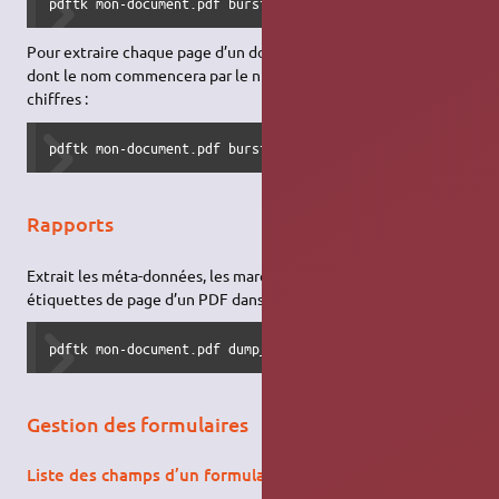
pdftk mon-document.pdf burst
Pour extraire chaque page d’un document dans des fichiers
dont le nom commencera par le numéro de la page codé sur 5
chiffres :
pdftk mon-document.pdf burst output %05d_fichiers_extrait
Rapports
Extrait les méta-données, les marque-pages (signets) et les
étiquettes de page d’un PDF dans un fichier texte :
pdftk mon-document.pdf dump_data output rapport.txt
Gestion des formulaires
Liste des champs d’un formulaire