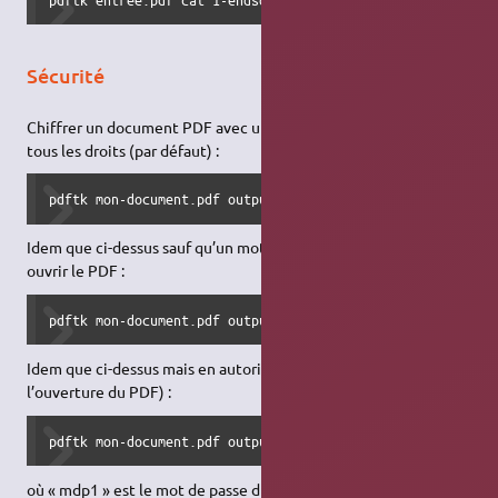
Sécurité
Chiffrer un document PDF avec une clé de 128 bits et retirer
tous les droits (par défaut) :
pdftk mon-document.pdf output mon-document-chiffré.128.pd
Idem que ci-dessus sauf qu’un mot de passe est requis pour
ouvrir le PDF :
pdftk mon-document.pdf output mon-document-chiffré.128.pd
Idem que ci-dessus mais en autorisant l’impression (après
l’ouverture du PDF) :
pdftk mon-document.pdf output mon-document-chiffré.128.pd
où « mdp1 » est le mot de passe du propriétaire du PDF et «