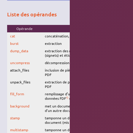
Liste des opérandes
Opérande
Signification
cat
concaténation, déconcaténation
burst
extraction
dump_data
extraction des méta-données, marque-pages
(signets) et étiquettes de page d’un PDF
uncompress
décompression
attach_files
inclusion de pièces jointes dans un document
PDF
unpack_files
extraction de pièces jointes d'un document
PDF
fill_form
remplissage d’un formulaire PDF avec des
1)
2)
données FDF
ou XFDF
background
met un document en filigrane (en arrière-plan)
d'un autre document
stamp
tamponne un document avec un autre
document (mis au premier-plan)
multistamp
tamponne un document avec un autre