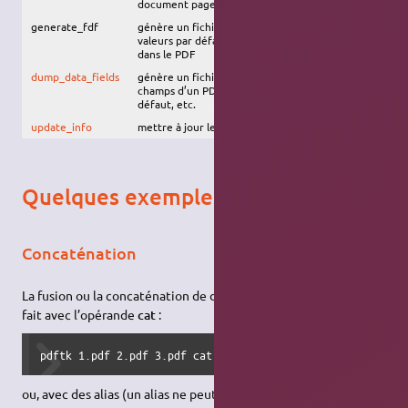
document page à page (mis au premier-plan)
generate_fdf
génère un fichier FDF vierge ou avec les
valeurs par défaut selon les champs contenu
dans le PDF
dump_data_fields
génère un fichier texte contenant la liste des
champs d’un PDF, leur type, leur valeur par
défaut, etc.
update_info
mettre à jour les méta-données
Quelques exemples
Concaténation
La fusion ou la concaténation de deux fichiers PDF ou plus se
fait avec l’opérande
cat
:
pdftk 1.pdf 2.pdf 3.pdf cat output 123.pdf
ou, avec des alias (un alias ne peut qu'être une unique lettre