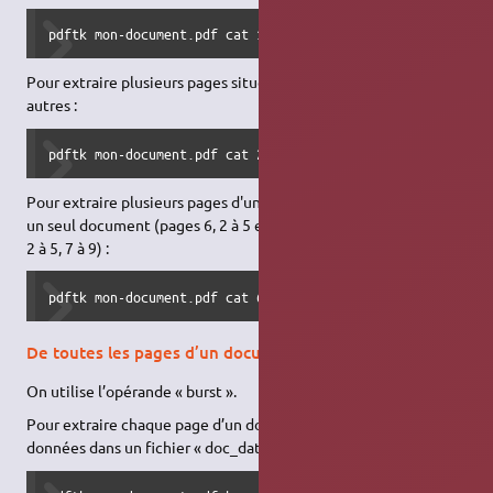
pdftk mon-document.pdf cat 1 output page1-de-mon-document
Pour extraire plusieurs pages situées les unes à la suite des
autres :
pdftk mon-document.pdf cat 2-5 output pages2-a-5-de-mon-d
Pour extraire plusieurs pages d'un document et les insérer dans
un seul document (pages 6, 2 à 5 et 7 à 9 insérées dans l'ordre 6,
2 à 5, 7 à 9) :
pdftk mon-document.pdf cat 6 2-5 7-9 output pages-de-mon-
De toutes les pages d’un document
On utilise l’opérande « burst ».
Pour extraire chaque page d’un document et reporter les
données dans un fichier « doc_data.txt » :