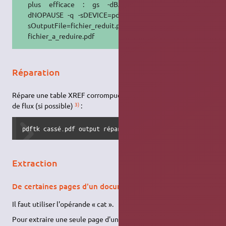
plus efficace : gs -dBATCH -
dNOPAUSE -q -sDEVICE=pdfwrite -
sOutputFile=fichier_reduit.pdf
fichier_a_reduire.pdf
Réparation
Répare une table XREF corrompue d’un PDF et les longueurs
3)
de flux (si possible)
:
pdftk cassé.pdf output réparé.pdf
Extraction
De certaines pages d'un document
Il faut utiliser l'opérande « cat ».
Pour extraire une seule page d'un document :