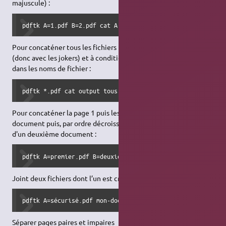
majuscule) :
pdftk A=1.pdf B=2.pdf cat A B output 12.pdf
Pour concaténer tous les fichiers PDF du répertoire courant
(donc avec les jokers) et à condition qu'il n'y ait pas d'espace
dans les noms de fichier :
pdftk *.pdf cat output tous.pdf
Pour concaténer la page 1 puis les pages 5 à 8 d'un premier
document puis, par ordre décroissant de la dernière à la page 6
d'un deuxième document :
pdftk A=premier.pdf B=deuxième.pdf cat A1 A5-8 Bend-6 out
Joint deux fichiers dont l’un est crypté (la sortie ne l’est pas) :
pdftk A=sécurisé.pdf mon-document.pdf input_pw A=foopass 
Séparer pages paires et impaires