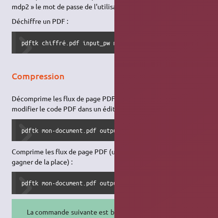
mdp2 » le mot de passe de l'utilisateur (à personnaliser).
Déchiffre un PDF :
pdftk chiffré.pdf input_pw mot-de-passe output déchiffré.
Compression
Décomprime les flux de page PDF (utile en particulier pour
modifier le code PDF dans un éditeur de texte) :
pdftk mon-document.pdf output mon-document.décomprimé.pdf
Comprime les flux de page PDF (utile en particulier pour
gagner de la place) :
pdftk mon-document.pdf output mon-document.comprimé.pdf c
La commande suivante est beaucoup