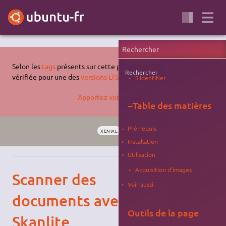
Selon les
tags
présents sur cette page, celle-ci n'a pas été
Rechercher
vérifiée pour une des
versions LTS supportées d'Ubuntu
.
S'identifier
Apportez votre aide…
−
Table des matières
Pré-requis
XENIAL
TRUSTY
SCANNER
KUBUNTU
Installation
Utilisation
Acquisition d'images
Scanner des
Voir aussi
documents avec
Outils de la page
Skanlite