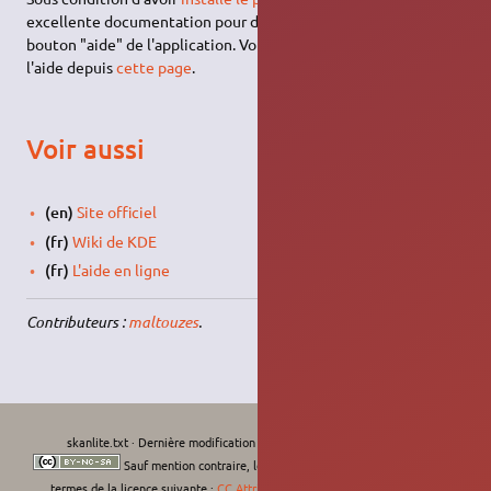
excellente documentation pour débuter vous attend depuis le
bouton "aide" de l'application. Vous pouvez aussi consulter
l'aide depuis
cette page
.
Voir aussi
(en)
Site officiel
(fr)
Wiki de KDE
(fr)
L'aide en ligne
Contributeurs :
maltouzes
.
skanlite.txt
· Dernière modification :
Le 13/07/2017, 18:31
de
L'Africain
Sauf mention contraire, le contenu de ce wiki est placé sous les
termes de la licence suivante :
CC Attribution-Noncommercial-Share Alike 4.0