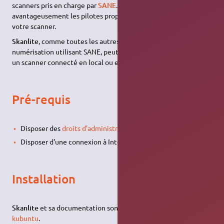
scanners pris en charge par
SANE
. L'ensemble remplace
avantageusement les pilotes propriétaires afin de commander
votre scanner.
Skanlite
, comme toutes les autres applications de
numérisation utilisant SANE, peut aussi bien fonctionner avec
un scanner connecté en local ou en réseau.
Pré-requis
Disposer des
droits d'administration
.
Disposer d'une connexion à Internet configurée et activée.
Installation
Skanlite
et sa documentation sont installés par défaut sous
kubuntu
.