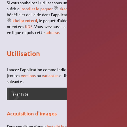
Si vous souhaitez l'utiliser sous une autre
variante d'Ubuntu
, il
suffit d'
installer le paquet
skanlite
. Si vous souhaitez
bénéficier de l'aide dans l'application,
installer aussi le paquet
khelpcenter4
, le paquet d'aide complet des applications
orientées
KDE
. Vous avez aussi la possibilité de consulter l'aide
en ligne depuis cette
adresse
.
Utilisation
Lancez l'application comme indiqué
ici
ou via le
terminal
(toutes
versions
ou
variantes
d'Ubuntu) avec la
commande
suivante :
skanlite
Acquisition d'images
Sous condition d'avoir
installé le paquet
khelpcenter4
, une