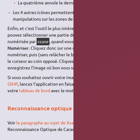
La quatrième annule le dernier zoom effectué
Les 4 autres icônes permettent d'effectuer des
manipulations sur les zones de prévisualisation.
Enfin, et c'est l'outil le plus intéressant dans notre cas, vous
pouvez sélectionner une partie de l'aperçu qui sera la partie
numérisée par
, quand vous cliquerez sur le bouton
xsane
Numériser
. Cliquez donc sur une des bordures de l'image à
numériser, puis (sans relâcher le bouton de la souris) déplacez
le curseur au coin opposé. Cliquez sur
Numériser
, et
enregistrez l'image où bon vous semble.
Si vous souhaitez ouvrir votre image directement dans
The
GIMP
, lancez l'application en faisant une recherche depuis
votre
tableau de bord
avec le mot clé "Gimp".
Reconnaissance optique de caractères
Voir
le paragraphe au sujet de Xsane
sur la page «
Reconnaissance Optique de Caractères ».