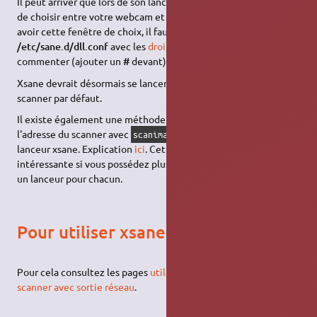
Il peut arriver que lors de son lancement, Xsane vous propose
de choisir entre votre webcam et votre scanner. Pour ne plus
avoir cette fenêtre de choix, il faut
éditer le fichier
/etc/sane.d/dll.conf
avec les
droits d'administration
et
commenter (ajouter un
#
devant) la ligne
v4l
.
Xsane devrait désormais se lancer directement avec votre
scanner par défaut.
Il existe également une méthode consistant à récupérer
l'adresse du scanner avec
et de modifier le
scanimage -L
lanceur xsane. Explication
ici
. Cette méthode peut-être
intéressante si vous possédez plusieurs scanners, afin de créer
un lanceur pour chacun.
Pour utiliser xsane en réseau
Pour cela consultez les pages
utiliser un scanner en réseau
,
scanner avec sortie réseau
.