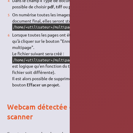
Dans le champ « Type de document multipage » il est
possible de choisir
pdf
,
tiff
ou
postScript
.
On numérise toutes les images qui constitueront le
document final, elles seront stockées dans le répertoire
.
/home/<utilisateur>/multipageproject
Lorsque toutes les pages ont été numérisées, il ne reste plus
qu'à cliquer sur le bouton "Enregistrement du document
multipage".
Le fichier suivant sera créé :
(pour le
pdf
, il
/home/<utilisateur>/multipageproject.pdf
est logique qu'en fonction du type de travail l'extension du
fichier soit différente).
Il est alors possible de supprimer le projet en cliquant sur le
bouton
Effacer un projet
.
Webcam détectée en plus du
scanner