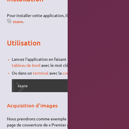
Pour installer cette application, il suffit d'
installer le paquet
xsane
.
Utilisation
Lancez l'application en faisant une recherche depuis votre
tableau de bord
avec le mot clé
.
xsane
Ou dans un
terminal
avec la
commande
suivante
xsane
Acquisition d'images
Nous prendrons comme exemple la page ci-contre, qui est la
page de couverture de « Premier pas avec Ubuntu ».