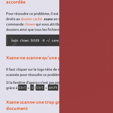
accordée
Pour résoudre ce problème, il est nécessaire de redonner les
droits au
dossier caché
.xsane
en utilisant dans un
terminal
la
commande
chown
qui vous attribuera le dossier, ces sous-
dossiers ainsi que tous les fichiers qu'ils contiennent.
sudo chown $USER -R ~/.sane/xsane/
Xsane ne scanne qu'une partie du document
Il faut cliquer sur le logo tête de mort de l'aperçu de l'image
scannée pour résoudre ce problème.
Si la fenêtre d’aperçu n'est pas présente, on la fait apparaître
grâce à
+
(
+
+
si nécessaire).
Ctrl
1
Ctrl
shift
1
Xsane scanne une trop grande partie du
document