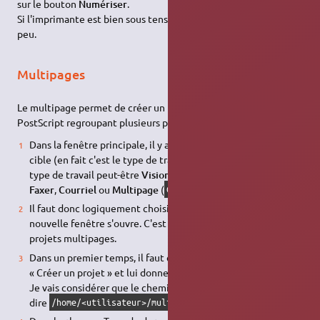
sur le bouton
Numériser
.
Si l'imprimante est bien sous tension, la copie en sortira sous
peu.
Multipages
Le multipage permet de créer un fichier de type PDF, TIFF ou
PostScript regroupant plusieurs pages numérisées.
Dans la fenêtre principale, il y a une icône représentant une
cible (en fait c'est le type de travail, en anglais "Target"). Le
type de travail peut-être
Visionneuse
,
Enregistrer
,
Copier
,
Faxer
,
Courriel
ou
Multipage
(
+
).
Ctrl
M
Il faut donc logiquement choisir
Multipage
(
+
). Une
Ctrl
M
nouvelle fenêtre s'ouvre. C'est la fenêtre de gestion des
projets multipages.
Dans un premier temps, il faut créer un projet en cliquant sur
« Créer un projet » et lui donner une destination.
Je vais considérer que le chemin est celui par défaut c'est-à-
dire
.
/home/<utilisateur>/multipageproject