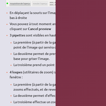
En déplaçant la souris sur l'image, un zoom est effectué en
bas à droite
Vous pouvez à tout moment arrêter la prévisualisation, en
cliquant sur
Cancel preview
3 pipettes
sont visibles en haut de la fenêtre :
La première (à partir de la gauche) permet de prendre un
point de l'image qui servira de base pour éclaircir l'image.
La deuxième permet de prendre un point qui servira de
base pour griser l'image.
La troisième prend un point pour obscurcir l'image.
4 loupes
(utilitaires de zoom) sont disponibles en haut de la
fenêtre :
La première (à partir de la gauche) permet d'annuler les
zooms effectués, et de revenir à l'aperçu normal
La deuxième permet d'effectuer un zoom arrière.
La troisième effectue un zoom avant.