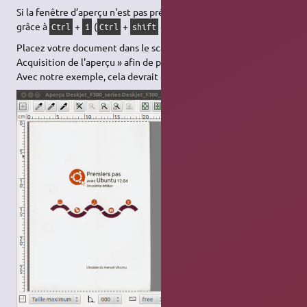
Si la fenêtre d’aperçu n'est pas présente, on la fait apparaître
grâce à
+
(
+
+
si nécessaire).
Ctrl
1
Ctrl
shift
1
Placez votre document dans le scanner, puis cliquez sur «
Acquisition de l'aperçu » afin de prévisualiser le document.
Avec notre exemple, cela devrait donner ceci :