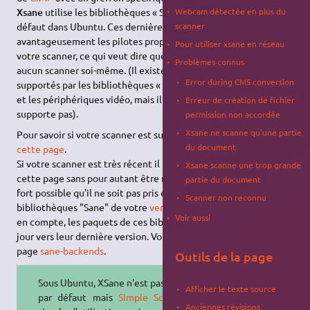
Xsane
utilise les bibliothèques « SANE-library » installées par
Webcam détectée en plus du
défaut dans Ubuntu. Ces dernières remplacent
scanner
avantageusement les pilotes propriétaires afin de commander
Pour utiliser xsane en réseau
votre scanner, ce qui veut dire que
XSane
ne prend en charge
Problèmes connus
aucun scanner soi-même. (Il existe d'autres périphériques
Error during CMS conversion
supportés par les bibliothèques « SANE », tels que les caméras
et les périphériques vidéo, mais il est possible que xSane ne les
Erreur de création de fichier
supporte pas).
permission non accordée
Xsane ne scanne qu'une partie
Pour savoir si votre scanner est supporté par SANE, consultez
du document
cette page
.
Si votre scanner est très récent il peut très bien être repris sur
Xsane scanne une trop grande
cette page sans pour autant être reconnu par Xsane. Il est alors
partie du document
fort possible qu'il ne soit pas pris en compte par les
Scanner non reconnu
bibliothèques "Sane" de votre
version d'Ubuntu
. Pour être pris
Voir aussi
en compte, les paquets de ces bibliothèque peuvent être mis à
jour vers leur dernière version. Voir pour cela la procédure sur la
page
sane-backends
.
Outils de la page
Sous Ubuntu, XSane n'est pas installé
Afficher le texte source
par défaut mais
Simple Scan
, plus
Anciennes révisions