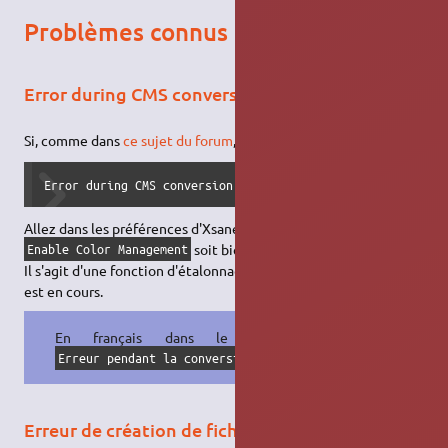
Problèmes connus
Error during CMS conversion
Si, comme dans
ce sujet du forum
, vous avez ce message:
Error during CMS conversion : couldn't open scanner ICM p
Allez dans les préférences d'Xsane pour vérifier que la case
soit bien décochée.
Enable Color Management
Il s'agit d'une fonction d'étalonnage dont le développement
est en cours.
En français dans le texte:
Erreur pendant la conversion
CMS
. Échec de l'ouverture 
Erreur de création de fichier permission non