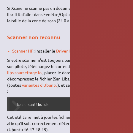
Si Xsane ne scanne pas un document à ses bonnes dimensions,
il suffit d'aller dans Fenêtre/Options avancées, puis de changer
la taille de la zone de scan (21.0 × 29.7cm pour un format A4).
Scanner non reconnu
Scanner HP
: installer le
Driver HPLIP
Si votre scanner n'est toujours pas détecté après avoir installé
son pilote, téléchargez le correctif San-Libs :
https://san-
libs.sourceforge.io
, placez-le dans un dossier de votre choix,
décompressez le fichier (San-Libs.tar), ouvrez un
terminal
(toutes
variantes d'Ubuntu
), et saisissez la
commande
suivante
:
  bash sanlibs.sh 
Cet utilitaire met à jour les fichiers de configuration du scanner
afin qu'il soit correctement détecté par xSane et Simple Scan
(Ubuntu 16-17-18-19).