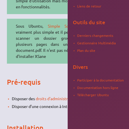
simple d'utilisation mais moins riche
Liens de retour
en fonctionnalités.
Outils du site
Sous Ubuntu,
Simple Scan
est
vraiment plus simple et il permet de
Derniers changements
scanner un dossier groupé de
Gestionnaire Multimédia
plusieurs pages dans un même
document.pdf. Il n'est pas nécessaire
Plan du site
d'installer XSane
Divers
Pré-requis
Participer à la documentation
Documentation hors ligne
Télécharger Ubuntu
Disposer des
droits d'administration
.
Disposer d'une connexion à Internet configurée et activée.
Installation