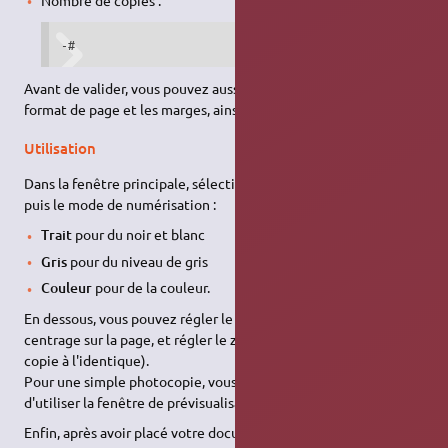
Nombre de copies :
-#
Avant de valider, vous pouvez aussi paramétrer la résolution, le
format de page et les marges, ainsi que le gamma.
Utilisation
Dans la fenêtre principale, sélectionnez le Mode XSane
Copier
,
puis le mode de numérisation :
Trait
pour du noir et blanc
Gris
pour du niveau de gris
Couleur
pour de la couleur.
En dessous, vous pouvez régler le nombre de copies, modifier le
centrage sur la page, et régler le zoom (laisser 1.00 pour une
copie à l'identique).
Pour une simple photocopie, vous n'aurez donc pas besoin
d'utiliser la fenêtre de prévisualisation.
Enfin, après avoir placé votre document dans le scanner, cliquez