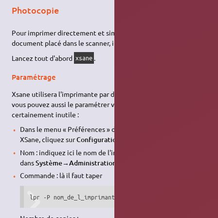
Photocopie
Pour imprimer directement et simplement une copie du
document placé dans le scanner, il existe le mode
copier
.
Lancez tout d'abord
.
xsane
Paramétrage
Xsane utilisera l'imprimante par défaut de votre système. Mais
vous pouvez aussi le paramétrer vous-même, bien que
certainement inutile :
Dans le menu « Préférences » de la fenêtre principale de
XSane, cliquez sur
Configuration
puis sur l'onglet
Copier
.
Nom : indiquez ici le nom de l'imprimante (vous le trouverez
dans
Système→Administration→Impression→Propriétés
)
Commande : là il faut taper
lpr -P nom_de_l_imprimante