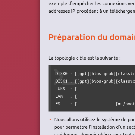
exemple d'empêcher les connexions vers 
addresses IP procédant à un téléchargeme
Préparation du domai
La topologie cible est la suivante :
DISK0 : [[gpt][bios-grub][classic
DISK1 : [[gpt][bios-grub][classic
LUKS  : [                        
LVM   : [                        
FS    : [                [= /boo
Nous allons utilisez le système de p
pour permettre l'installation d'un se
rapidement devenir obèse avec tout c