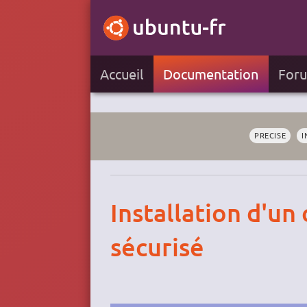
Accueil
Documentation
For
PRECISE
I
Installation d'un
sécurisé