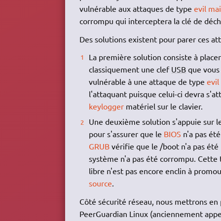
vulnérable aux attaques de type
evil ma
corrompu qui interceptera la clé de déch
Des solutions existent pour parer ces a
La première solution consiste à placer
classiquement une clef
USB
que vous 
vulnérable à une attaque de type
evil
l'attaquant puisque celui-ci devra s'a
keylogger
matériel sur le clavier.
Une deuxième solution s'appuie sur l
pour s'assurer que le
BIOS
n'a pas été
GRUB
vérifie que le /boot n'a pas été
système n'a pas été corrompu. Cette
libre n'est pas encore enclin à promo
source
.
Côté sécurité réseau, nous mettrons en p
PeerGuardian Linux (anciennement app