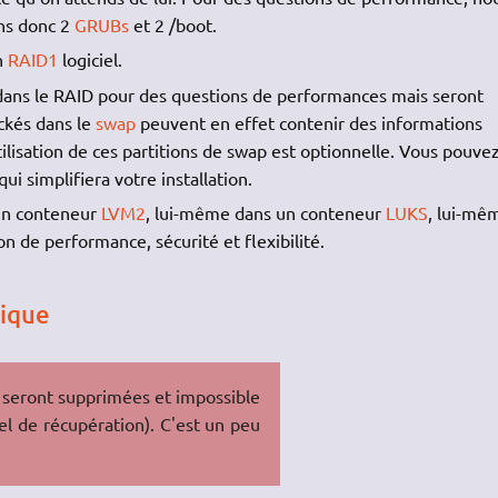
ons donc 2
GRUBs
et 2 /boot.
un
RAID1
logiciel.
dans le RAID pour des questions de performances mais seront
ckés dans le
swap
peuvent en effet contenir des informations
tilisation de ces partitions de swap est optionnelle. Vous pouvez
 qui simplifiera votre installation.
 un conteneur
LVM2
, lui-même dans un conteneur
LUKS
, lui-mê
 de performance, sécurité et flexibilité.
sique
 seront supprimées et impossible
l de récupération). C'est un peu