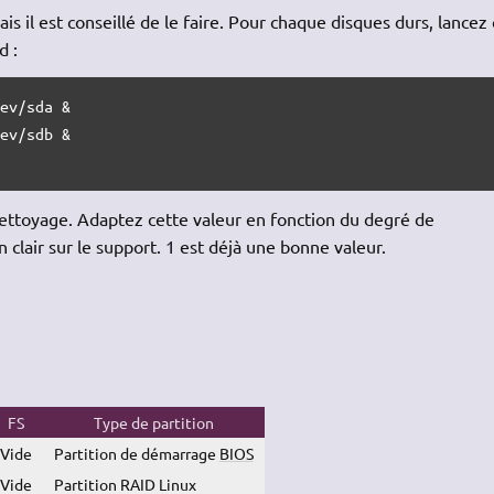
s il est conseillé de le faire. Pour chaque disques durs, lancez
d :
ev/sda &

ev/sdb &

ttoyage. Adaptez cette valeur en fonction du degré de
clair sur le support. 1 est déjà une bonne valeur.
FS
Type de partition
Vide
Partition de démarrage
BIOS
Vide
Partition RAID Linux