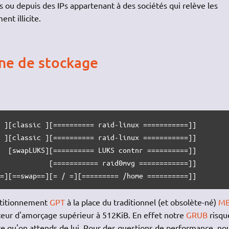
ou depuis des IPs appartenant à des sociétés qui relève les
nt illicite.
ne de stockage
 ][classic ][========== raid-linux ===========]]

 ][classic ][========== raid-linux ===========]]

  [swapLUKS][========== LUKS contnr ==========]]

            [=========== raid0mvg ============]]

t=][==swap==][= / =][========= /home ==========]]
artitionnement
GPT
à la place du traditionnel (et obsolète-né)
M
cteur d'amorçage supérieur à 512KiB. En effet notre
GRUB
risqu
e qu'on attends de lui. Pour des questions de performance, no