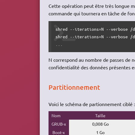
Cette opération peut être très longue mai
commande qui tournera en tâche de fon
shred --iterations=N --verbose /d
shred --iterations=N --verbose /d
...
N correspond au nombre de passes de ne
confidentialité des données présentes en 
Partitionnement
Voici le schéma de partionnement ciblé :
Nom
Taille
GRUB-x
0,008 Go
Boot-x
1 Go