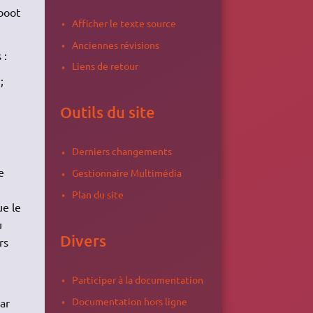
boot
Afficher le texte source
Anciennes révisions
 :
Liens de retour
;
Outils du site
Derniers changements
e
Gestionnaire Multimédia
Plan du site
ue le
u
Divers
rs
Participer à la documentation
Documentation hors ligne
ar