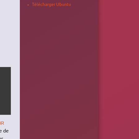
Télécharger Ubuntu
BR
e de
us