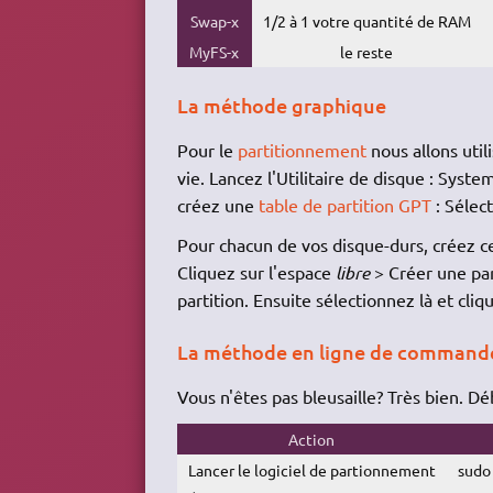
Swap-x
1/2 à 1 votre quantité de RAM
MyFS-x
le reste
La méthode graphique
Pour le
partitionnement
nous allons utili
vie. Lancez l'Utilitaire de disque : Syst
créez une
table de partition
GPT
: Sélec
Pour chacun de vos disque-durs, créez c
Cliquez sur l'espace
libre
> Créer une par
partition. Ensuite sélectionnez là et cliq
La méthode en ligne de command
Vous n'êtes pas bleusaille? Très bien. Dé
Action
Lancer le logiciel de partionnement
sudo