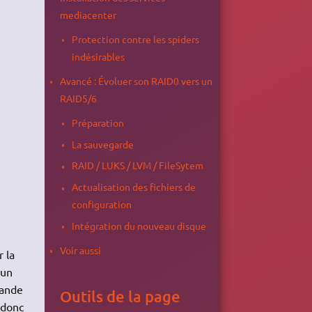
mediacenter
Protection contre les spiders
indésirables
Avancé : Évoluer son RAID0 vers un
RAID5/6
Préparation
La sauvegarde
RAID / LUKS / LVM / FileSytem
Actualisation des fichiers de
configuration
Intégration du nouveau disque
Voir aussi
r la
 un
rande
Outils de la page
 donc