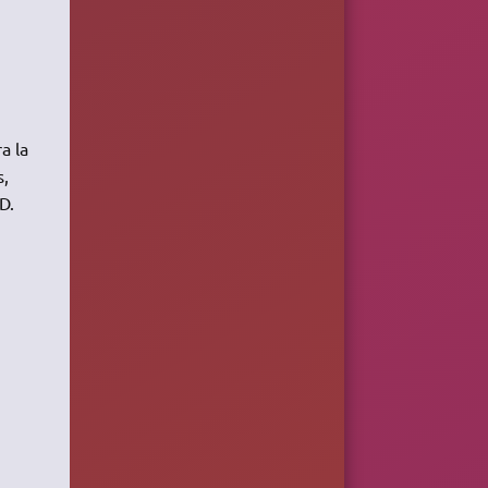
a la
s,
D.