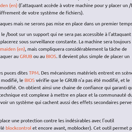
iden (en)
(l'attaquant accède à votre machine pour y placer un /
iffrement de votre système de fichiers).
ttaques mais ne serons pas mise en place dans un premier temps
 le /boot sur un support qui ne sera pas accessible à l'attaquant 
placerez sous surveillance constante. La machine sera toujours
 maiden (en)
, mais compliquera considérablement la tâche de
ttaquer au
GRUB
ou au
BIOS
. Il devient plus simple de placer un
es puces dites
TPM
. Des mécanismes matériels entrent en scèn
 modifié, le
BIOS
vérifie que le GRUB n'a pas été modifié, et le
 modifié. On obtient ainsi une chaine de confiance qui garanti q
 technique est complexe à mettre en place et la communauté d
uvoir un système qui cachent aussi des effets secondaires perve
lace une protection contre les indésirables avec l'outil
elé
blockcontrol
et encore avant, moblocker). Cet outil permet p