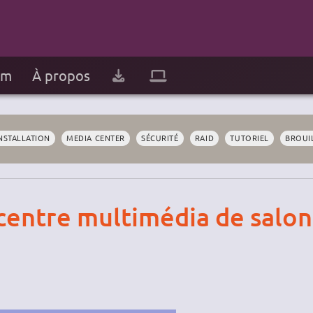
um
À propos
NSTALLATION
MEDIA CENTER
SÉCURITÉ
RAID
TUTORIEL
BROUI
 centre multimédia de salon