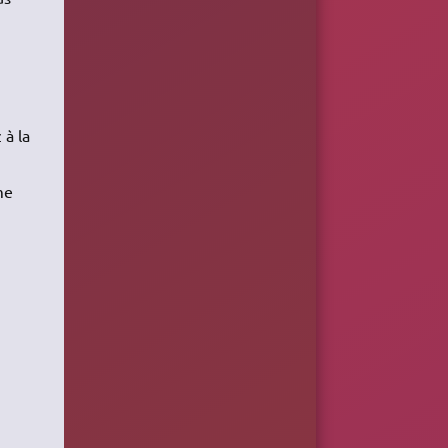
 à la
me