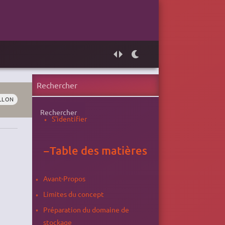
LLON
Rechercher
S'identifier
−
Table des matières
Avant-Propos
Limites du concept
Préparation du domaine de
stockage