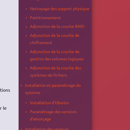
Nettoyage des support physique
Partitionnement
Adjonction de la couche RAID
Adjonction de la couche de
chiffrement
Adjonction de la couche de
gestion des volumes logiques
Adjonction de la couche des
systèmes de fichiers
Installation et paramétrage du
tions
système
Installation d'Ubuntu
r le
Paramètrage des services
d'amorçage
Installation des services