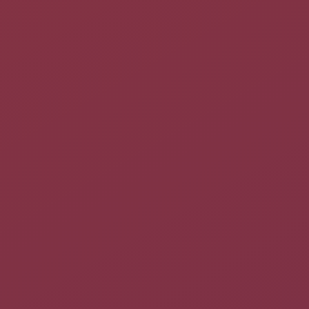
Disposer des
droits d'administration
Avoir
sauvegardé les fichiers
importants:
/boot/grub/grub.cfg
,
/etc/grub.d/00_security_header
,
/etc/grub.d/10_linux
et
/etc/grub.d/30_os_prober
(si vous
êtes en dual boot)
Avoir en cas de besoin d'un
live USB
ou d'un
live CD
permettant
d'essayer Ubuntu
Normalement à ce stade vous devriez posséder un fichier
00_security_header
ressemblant à celui ci:
#! /bin/sh

cat <<EOF

set superusers="toto"

password_pbkdf2 toto grub.pbkdf2.sha512.10000.891DC34A2C0
set menuentry_id_option="--unrestricted \$menuentry_id_opt
EOF