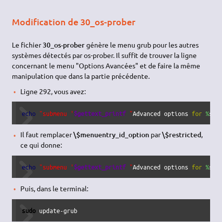
Modification de 30_os-prober
Le fichier
30_os-prober
génère le menu grub pour les autres
systèmes détectés par os-prober. Il suffit de trouver la ligne
concernant le menu "Options Avancées" et de faire la même
manipulation que dans la partie précédente.
Ligne 292, vous avez:
echo
"submenu '
$gettext_printf
 "
Advanced options 
for
%
s
" 
Il faut remplacer
\$menuentry_id_option
par
\$restricted
,
ce qui donne:
echo
"submenu '
$gettext_printf
 "
Advanced options 
for
%
s
" 
Puis, dans le terminal:
sudo
 update-grub