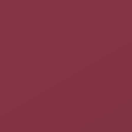
bien que vous pouvez démarrer
dessus. Une fois en session live, il
suffira d'exécuter
sudo
cp
-p
 mnt
/
boot
/
grub
/
grub.cfg.DATE mnt
/
boot
/
grub
/
si la racine de votre système est
montée sur mnt.
Pour toutes ces raisons, ce tutoriel
n'est pas adapté aux débutants en
ligne de commande. Il est également
possible de modifier directement le
grub.cfg pour pouvoir rebooter (mais
il faut savoir ce qu'on fait).
Prérequis