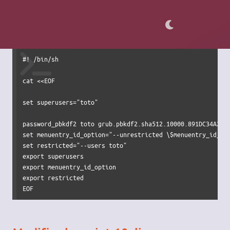
changer la portée des variables afin qu'elles soient valables
dans les autres fichiers de configuration de Grub.
Voilà maintenant à quoi ressemble
00_security_header
#! /bin/sh

cat <<EOF

set superusers="toto"

password_pbkdf2 toto grub.pbkdf2.sha512.10000.891DC34A2C0
set menuentry_id_option="--unrestricted \$menuentry_id_opt
set restricted="--users toto"

export superusers

export menuentry_id_option

export restricted

EOF