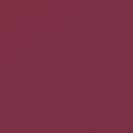
Le mot de passe n'est pas identique, mais c'est normal. Ce qui
compte, c'est que le script fasse son travail. En particulier, que
le superusers toto soit créé et fonctionne.
Modifier le script
00_security_header
Nous allons maintenant effacer la ligne "
EOF
" rajouter au
script les lignes suivantes:
set restricted="--users toto"

export superusers

export menuentry_id_option

export restricted

EOF
Nous utilisons une variable pour déterminer les utilisateurs
autorisés à faire quelque chose (nous définirons le quelque
chose plus tard) Les commandes
export
permettent de