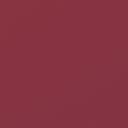
Les manipulations qui suivent
peuvent vous faire complétement
perdre l'accès à votre système. Aussi,
pensez à faire une sauvegarde du
fichier grub.cfg grâce à cette ligne:
sudo
cp
-p
/
boot
/
grub
/
grub.cfg 
/
boot
/
grub
/
grub.cfg.$
(
La sauvegarde du fichier grub.cfg
sera suffixé par la date de la
sauvegarde, ce qui permettra de le
retrouver plus facilement en cas de
multiples sauvegardes.
Voir également
comment_sauver_et_restaurer_un_fichier
.
Munissez vous d'un support
d'installation de Ubuntu (ou de
toute autre distribution permettant
d'avoir une
session live
), et vérifiez