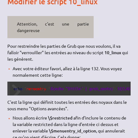
Modifier le script 10_linux
Attention, c'est une partie
dangereuse
Pour restreindre les parties de Grub que nous voulons, il va
falloir "verrouiller" les entrées au niveau du script
10_linux
qui
les génèrent.
Avec votre éditeur favori, allez à la ligne 132. Vous voyez
normalement cette ligne:
echo
"menuentry '
$(echo "$title" | grub_quote)
' 
${CLASS}
C'est la ligne qui définit toutes les entrées des noyaux dans le
sous menu "Options avancées".
Nous allons écrire
\$restricted
afin d'inclure le contenu de
la variable restricted dans la ligne d'entrée ci dessus et
enlever la variable
\$menuentry_id_option
, qui annulerait
ce qu'on vient d'écrire. Cela donne: