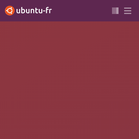
BIONIC
GRUB
SÉCURITÉ
TUTORIEL
BROUILLON
Sécuriser Grub2 de manière
avancée
Ce tutoriel s'adresse à des utilisateurs confirmés en utilisation
de la ligne de commande et en dépannage de démarrage.
Sinon, vous allez droit vers la réinstallation pure et simple !
Ce tutoriel explique comment sécuriser le menu
Grub
de
manière avancée. Si protéger l'édition des entrées est déjà un
point important, il ne faut pas oublier que n'importe qui peut