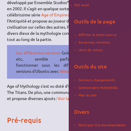
développé par Ensemble Studios™ et distribué par Microsoft®
Voir aussi
en 2002. Il s'agit en quelque sorte d'un prologue à la
célébrissime série
Age of Empires
. Le jeu se déroule durant
Outils de la page
l'Antiquité et propose au joueur de faire triompher sa
civilisation sur celles des autres. Pour cela, il reçoit l'aide de
divers dieux de la mythologie correspondant à votre civilisation
Afficher le texte source
tout au long de la partie.
Anciennes révisions
Liens de retour
Les différentes versions
Gold, Titans,
etc, semble parfaitement
fonctionner sous les differentes
Outils du site
versions d'Ubuntu avec
Wine 1.6
.
Derniers changements
Age of Mythology s'est vu doté d'un
add-on
, Age of Mythology :
Gestionnaire Multimédia
The Titans. De plus, une communauté importante s'est formée,
Plan du site
et propose diverses ajouts :
Voir la fin de cette page
Divers
Pré-requis
Participer à la documentation