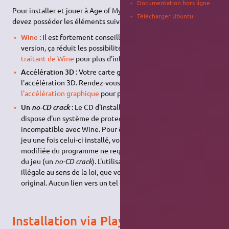
Documentation hors ligne
Pour installer et jouer à Age of Mythology sous Ubuntu, vous
Télécharger Ubuntu
devez posséder les éléments suivants :
Wine
: Il est fortement conseillé d'installer la dernière
version, ça réduit les possibilités d'erreurs. Visitez
la page
traitant de Wine
pour plus d'informations.
Accélération 3D
: Votre carte graphique doit supporter
l'accélération 3D. Rendez-vous sur
le document traitant de
l'accélération graphique
pour plus d'informations.
Un
: Le CD d'installation de Age of Mythology
no-CD crack
dispose d'un système de protection anti-copie qui est
incompatible avec Wine. Pour être en mesure d'exécuter le
jeu une fois celui-ci installé, vous devrez utiliser une version
modifiée du programme ne requérant pas l'utilisation du CD
du jeu (un
no-CD crack
). L'utilisation d'une telle méthode est
illégale au sens de la loi, que vous possédiez ou non le jeu
original. Aucun lien vers un tel crack ne vous sera donné.
Installation via PlayOnLinux