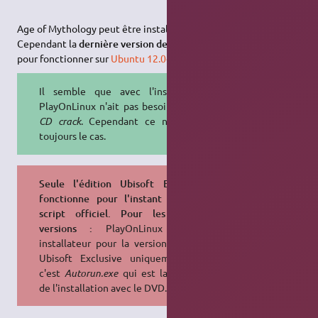
Age of Mythology peut être installé avec
PlayOnLinux
.
Cependant la
dernière version de PlayOnLinux est requise
pour fonctionner sur
Ubuntu 12.04
.
Il semble que avec l'installation
PlayOnLinux n'ait pas besoin de
no-
CD crack
. Cependant ce n'est pas
toujours le cas.
Seule l'édition Ubisoft Exclusive
fonctionne pour l'instant avec le
script officiel. Pour les autres
versions :
PlayOnLinux a un
installateur pour la version édition
Ubisoft Exclusive uniquement, et
c'est
Autorun.exe
qui est lancé lors
de l'installation avec le DVD.