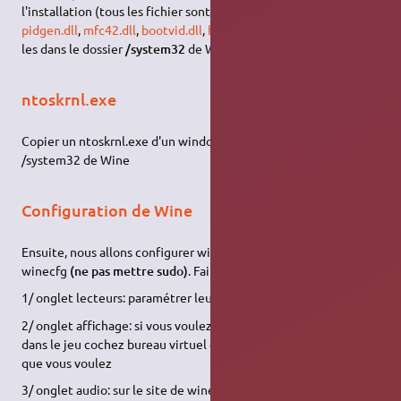
l'installation (tous les fichier sont dispos sur
fichier-dll
) :
pidgen.dll
,
mfc42.dll
,
bootvid.dll
,
hal.dll
et
kdcom.dll
et placez-
les dans le dossier
/system32
de Wine.
ntoskrnl.exe
Copier un ntoskrnl.exe d'un windows original dans le dossier
/system32 de Wine
Configuration de Wine
Ensuite, nous allons configurer wine en faisant dans terminal:
winecfg
(ne pas mettre sudo)
. Faire les réglages suivants:
1/ onglet lecteurs: paramétrer leur auto-détection par Wine.
2/ onglet affichage: si vous voulez avoir le clavier fonctionnel
dans le jeu cochez bureau virtuel et choisissez la résolution
que vous voulez
3/ onglet audio: sur le site de wineHQ on dit que le son ne