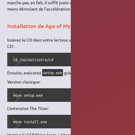
marche pas, en fait, il suffit juste de choisir émulation dans le
menu déroulant de l'accélération matériel
Installation de Age of Mythology
Insérez le CD dans votre lecteur, et placez vous à la racine du
CD :
cd /où/est/votre/cd
Ensuite, exécutez
grâce à Wine
setup.exe
Version classique :
wine setup.exe
L'extension The Titan:
wine install.exe
Version Gold Edition (aom + titans)