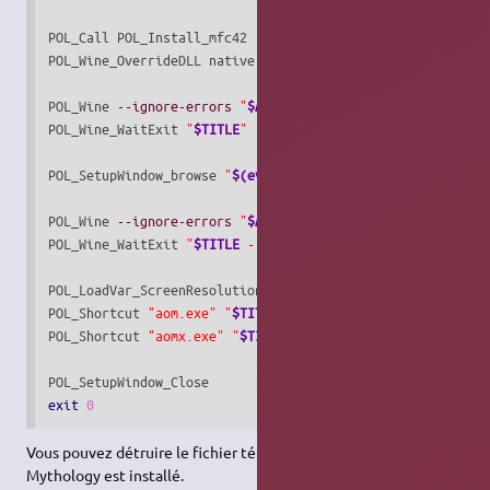
POL_Call POL_Install_mfc42

POL_Wine_OverrideDLL native,
builtin
 pidgen.dll

POL_Wine 
--ignore-errors
"
$APP_ANSWER
"
POL_Wine_WaitExit 
"
$TITLE
"
POL_SetupWindow_browse 
"
$(eval_gettext 'If you have the T
POL_Wine 
--ignore-errors
"
$APP_ANSWER
"
POL_Wine_WaitExit 
"
$TITLE
 - The Titans"
POL_LoadVar_ScreenResolution

POL_Shortcut 
"aom.exe"
"
$TITLE
"
""
"xres=
$ScreenWidth
 yre
POL_Shortcut 
"aomx.exe"
"
$TITLE
 - The Titans"
""
"xres=
$S
exit
0
Vous pouvez détruire le fichier téléchargé lorsque Age Of
Mythology est installé.