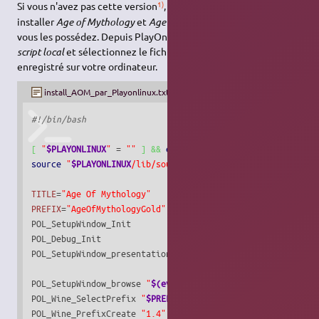
1)
Si vous n'avez pas cette version
, utilisez le script suivant pour
installer
Age of Mythology
et
Age of Mythology : The Titans
si
vous les possédez. Depuis PlayOnLinux :
Outils
puis
Exécuter un
script local
et sélectionnez le fichier suivant que vous aurez
enregistré sur votre ordinateur.
install_AOM_par_Playonlinux.txt
#!/bin/bash
[
"
$PLAYONLINUX
"
 = 
""
]
&&
exit
0
source
"
$PLAYONLINUX
/lib/sources"
TITLE
=
"Age Of Mythology"
PREFIX
=
"AgeOfMythologyGold"
POL_SetupWindow_Init

POL_Debug_Init

POL_SetupWindow_presentation 
"
$TITLE
"
"Microsoft"
""
"Tin
POL_SetupWindow_browse 
"
$(eval_gettext 'Please select $TI
POL_Wine_SelectPrefix 
"
$PREFIX
"
POL_Wine_PrefixCreate 
"1.4"