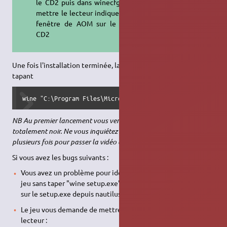
le CD2 puis dans winecfg lecteur
mettre le lecteur indiquer dans la
fenêtre de AOM sur le nom du
CD2
Une fois l'installation terminée, lancez Age of Mythology en
tapant
wine "C:\Program Files\Microsoft Games\Age of Mythology\a
NB Au premier lancement vous verrez sûrement un écran
totalement noir. Ne vous inquiétez pas, appuyez sur Echap
plusieurs fois pour passer la vidéo d'introduction
Si vous avez les bugs suivants :
Vous avez un problème pour identifier le CD 2: réinstallez le
jeu sans taper "wine setup.exe" mais en faisant un clic-droit
sur le setup.exe depuis nautilus, et fermer nautilus ensuite.
Le jeu vous demande de mettre le cd alors qu'il est dans le
lecteur :