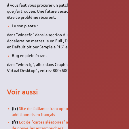
il vous faut vous procurer un patch no-cd c'est la seule solution
que j'ai trouvée. Une future version de Wine corrigera peut
être ce problème récurent.
Le son plante :
dans "winecfg" dans la section Audio, cocher Oss et Hardware
Acceleration mettez le en Full , Default Sample Rate a "48000"
et Default bit per Sample a "16" et cocher "Driver Emulation"
Bug en plein écran :
dans "winecfg", allez dans Graphics et cochez "Emulate a
Virtual Desktop" ; entrez 800x600 en valeur.
Voir aussi
(fr)
Site de l'alliance francophone, avec des scénarios
additionnels en français
(fr)
Lot de "cartes aléatoires" additionnels (très utile pour
de nouvelles escarmouches)