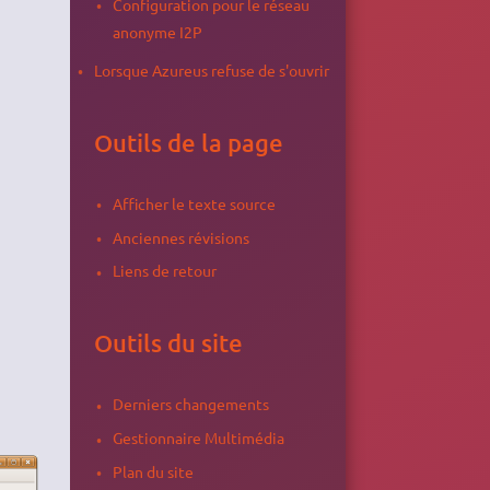
Configuration pour le réseau
anonyme I2P
Lorsque Azureus refuse de s'ouvrir
Outils de la page
Afficher le texte source
Anciennes révisions
Liens de retour
Outils du site
Derniers changements
Gestionnaire Multimédia
Plan du site