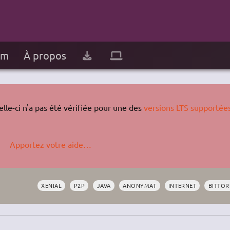
um
À propos
lle-ci n'a pas été vérifiée pour une des
versions LTS supportée
Apportez votre aide…
XENIAL
P2P
JAVA
ANONYMAT
INTERNET
BITTOR