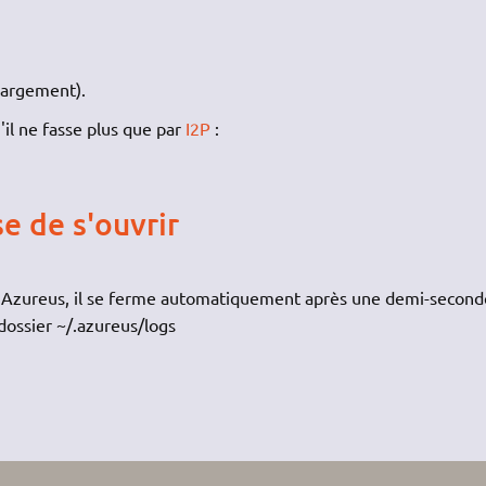
chargement).
il ne fasse plus que par
I2P
:
e de s'ouvrir
ez Azureus, il se ferme automatiquement après une demi-second
dossier ~/.azureus/logs