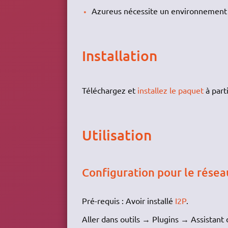
Azureus nécessite un environnemen
Installation
Téléchargez et
installez le paquet
à part
Utilisation
Configuration pour le rése
Pré-requis : Avoir installé
I2P
.
Aller dans outils → Plugins → Assistant d'