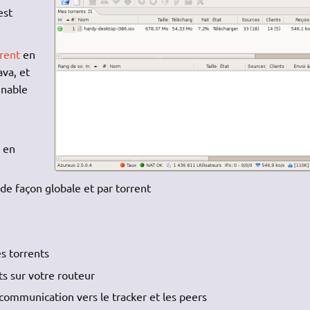
est
rent
en
va, et
inable
 en
de façon globale et par torrent
es torrents
s sur votre routeur
a communication vers le tracker et les peers