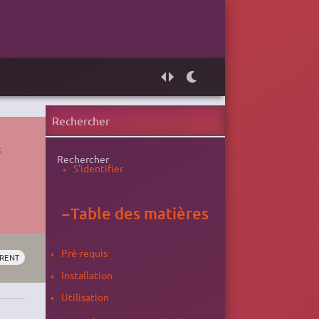
s
Rechercher
S'identifier
−
Table des matières
Pré-requis
RENT
Installation
Utilisation