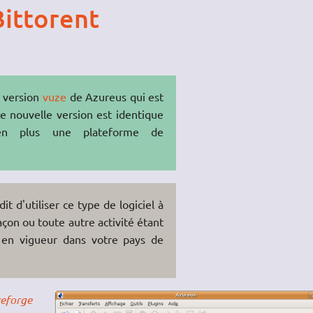
Bittorent
a version
vuze
de Azureus qui est
 nouvelle version est identique
 en plus une plateforme de
it d'utiliser ce type de logiciel à
façon ou toute autre activité étant
is en vigueur dans votre pays de
eforge