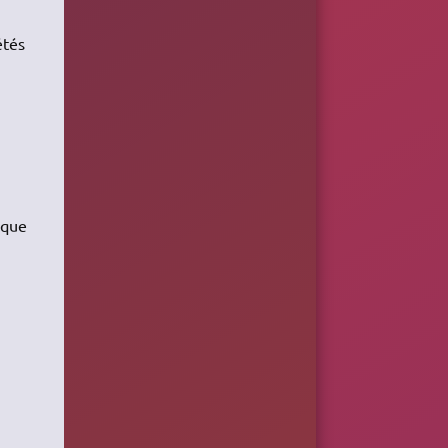
étés
ique