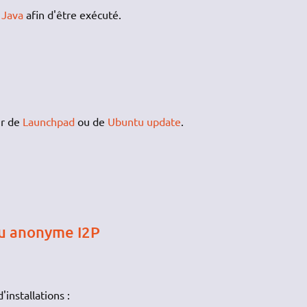
t
Java
afin d'être exécuté.
ir de
Launchpad
ou de
Ubuntu update
.
au anonyme I2P
installations :