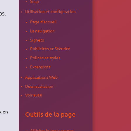
Snap
Utilisation et configuration
OS.
Page d'accueil
La navigation
Signets
Publicités et Sécurité
Polices et styles
Extensions
Applications Web
Désinstallation
Voir aussi
x en
Outils de la page
Afficher le texte source