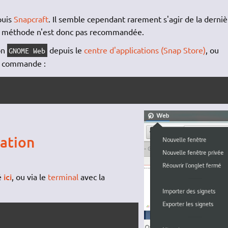
uis
Snapcraft
. Il semble cependant rarement s'agir de la derniè
ette méthode n'est donc pas recommandée.
on
depuis le
centre d'applications (Snap Store)
, ou
GNOME Web
e commande :
ration
ici
é
, ou via le
terminal
avec la