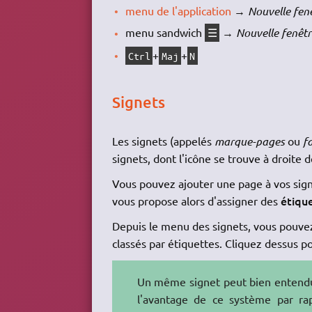
menu de l'application
→
Nouvelle fen
menu sandwich
→
Nouvelle fenêtr
☰
+
+
Ctrl
Maj
N
Signets
Les signets (appelés
marque-pages
ou
f
signets, dont l'icône se trouve à droite d
Vous pouvez ajouter une page à vos signe
étiqu
vous propose alors d'assigner des
Depuis le menu des signets, vous pouvez 
classés par étiquettes. Cliquez dessus po
Un même signet peut bien entendu a
l'avantage de ce système par ra