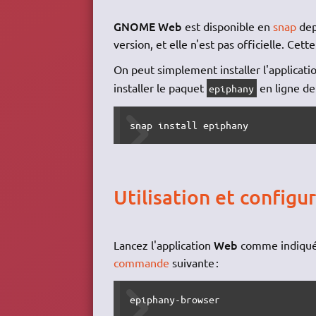
GNOME Web
est disponible en
snap
dep
version, et elle n'est pas officielle. C
On peut simplement installer l'applicati
installer le paquet
en ligne d
epiphany
snap install epiphany
Utilisation et configu
Web
Lancez l'application
comme indiqu
commande
suivante :
epiphany-browser