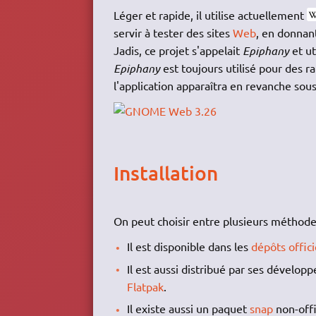
Léger et rapide, il utilise actuellement
servir à tester des sites
Web
, en donnan
Jadis, ce projet s'appelait
Epiphany
et ut
Epiphany
est toujours utilisé pour des 
l'application apparaîtra en revanche so
Installation
On peut choisir entre plusieurs méthode
Il est disponible dans les
dépôts offic
Il est aussi distribué par ses dévelop
Flatpak
.
Il existe aussi un paquet
snap
non-offi