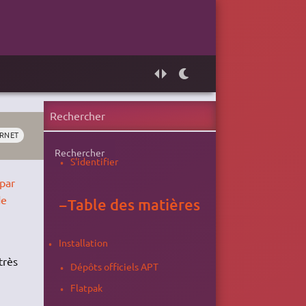
ERNET
Rechercher
S'identifier
−
Table des matières
Installation
 très
Dépôts officiels APT
Flatpak