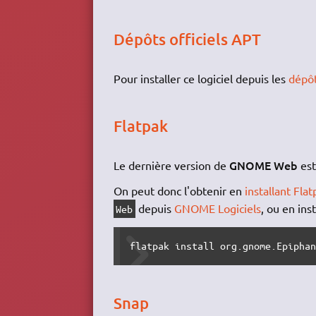
Dépôts officiels APT
Pour installer ce logiciel depuis les
dépô
Flatpak
GNOME Web
Le dernière version de
est
On peut donc l'obtenir en
installant Flat
depuis
GNOME Logiciels
, ou en ins
Web
flatpak install org.gnome.Epipha
Snap