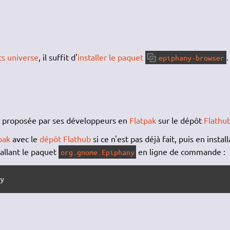
ts
universe
, il suffit d'
installer le paquet
.
epiphany-browser
 proposée par ses développeurs en
Flatpak
sur le dépôt
Flathu
pak
avec le
dépôt Flathub
si ce n'est pas déjà fait, puis en instal
tallant le paquet
en ligne de commande :
org.gnome.Epiphany
ny