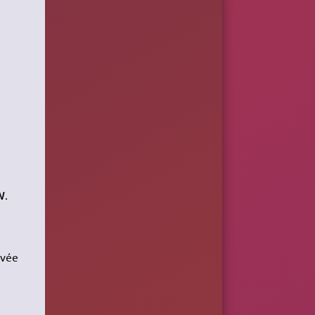
W
.
rvée