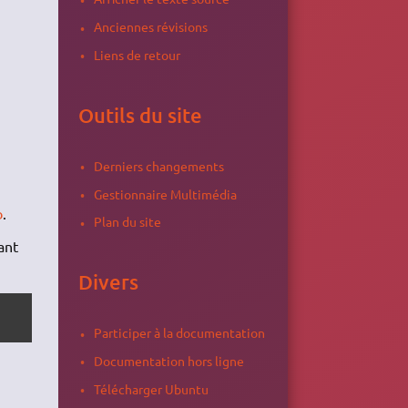
Anciennes révisions
Liens de retour
Outils du site
Derniers changements
Gestionnaire Multimédia
b
.
Plan du site
lant
Divers
Participer à la documentation
Documentation hors ligne
Télécharger Ubuntu