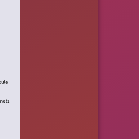
oule
gnets