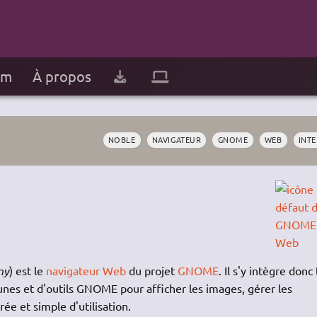
um
À propos
NOBLE
NAVIGATEUR
GNOME
WEB
INT
ny
) est le
navigateur Web
du projet
GNOME
. Il s'y intègre donc
munes et d'outils GNOME pour afficher les images, gérer les
ée et simple d'utilisation.