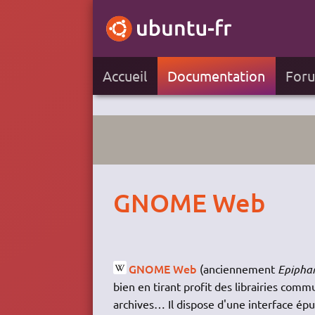
Accueil
Documentation
For
GNOME Web
GNOME Web
(anciennement
Epipha
bien en tirant profit des librairies com
archives… Il dispose d'une interface épur